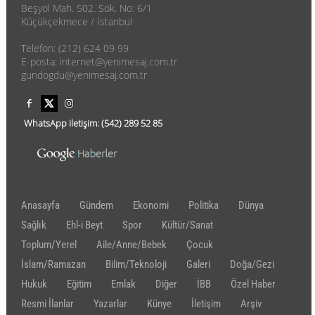
Beşyol Mah. 502. Sok. No: 6/1
Küçükçekmece / İstanbul
Telefon: (212) 624 09 99
E-posta: internet@yenimesaj.com.tr
gundogdu@yenimesaj.com.tr
WhatsApp iletişim:
(542)
289 52 85
Anasayfa
Gündem
Ekonomi
Politika
Dünya
Sağlık
Ehl-i Beyt
Spor
Kültür/Sanat
Toplum/Yerel
Aile/Anne/Bebek
Çocuk
İslam/Ramazan
Bilim/Teknoloji
Galeri
Doğa/Gezi
Hukuk
Eğitim
Emlak
Diğer
İBB
Özel Haber
Resmi İlanlar
Yazarlar
Künye
İletişim
Arşiv