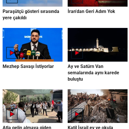
Paraşütçü gösteri sırasında
İran'dan Geri Adım Yok
yere çakıldı
Mezhep Savaşı İstiyorlar
Ay ve Satürn Van
semalarında aynı karede
buluştu
Atla gelin almaya giden
Katil İsrail ev ve okula