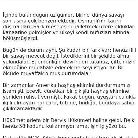
İçinde bulunduğumuz günler, birinci dünya savaşı
sonrasına çok benzemektedir. Osmanlı'nın tarihi
düşmanları, Şark meselesini halletmek üzere oldukları
kanaatine gelmişler ve ülkeyi kendi nüfuzları altında
bölüşmüşlerdi.
Bugün de durum aynı. Şu kadar bir fark var; henüz fiili
bir savaş mevcut değil. İstediklerini bir şekilde alma
yolundalar. Egemenliğin devrinden tutunuz, çiftçimizin
ekmeğine müdahale edecek herşeyi istiyorlar. Bir
ölçüde muvaffak olmuş durumdalar.
Bir zamanlar Amerika haşhaş ekimini durdurmamızı
istemişti. Ecevit, cüretkar bir çıkışla haşhaş ekimine
yeniden ruhsat vermişti. Fakat bugün, uyuşturuculukla
ilgili olmayan pancara, tütüne, fındığa, buğdaya sahip
çıkılmamaktadır.
Hükümet adeta bir Derviş Hükümeti haline geldi. Belki
henüz 58 kodunu kullanmıyor ama, işin iç yüzü bu.
Daha dün MGK, Kıbrıs konusunda bastı feryadı. Başta