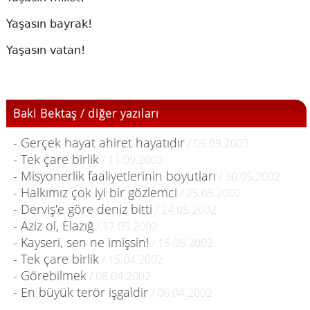
Yaşasın bayrak!
Yaşasın vatan!
Baki Bektaş / diğer yazıları
- Gerçek hayat ahiret hayatıdır
/ 09.09.2003
- Tek çare birlik
/ 11.09.2002
- Misyonerlik faaliyetlerinin boyutları
/ 30.05.2002
- Halkımız çok iyi bir gözlemci
/ 25.05.2002
- Derviş'e göre deniz bitti
/ 24.05.2002
- Aziz ol, Elazığ
/ 17.05.2002
- Kayseri, sen ne imişsin!
/ 15.05.2002
- Tek çare birlik
/ 15.04.2002
- Görebilmek
/ 08.04.2002
- En büyük terör işgaldir
/ 06.04.2002