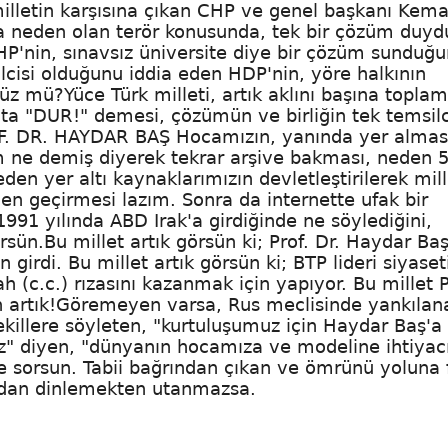
milletin karşısına çıkan CHP ve genel başkanı Kema
na neden olan terör konusunda, tek bir çözüm duy
HP'nin, sınavsız üniversite diye bir çözüm sunduğ
cisi olduğunu iddia eden HDP'nin, yöre halkının
 mü?Yüce Türk milleti, artık aklını başına toplam
ta "DUR!" demesi, çözümün ve birliğin tek temsilc
OF. DR. HAYDAR BAŞ Hocamızın, yanında yer almas
kim ne demiş diyerek tekrar arşive bakması, neden 
den yer altı kaynaklarımızın devletleştirilerek mill
zden geçirmesi lazım. Sonra da internette ufak bir
991 yılında ABD Irak'a girdiğinde ne söylediğini,
rsün.Bu millet artık görsün ki; Prof. Dr. Haydar Ba
 girdi. Bu millet artık görsün ki; BTP lideri siyaset
ah (c.c.) rızasını kazanmak için yapıyor. Bu millet P
un artık!Göremeyen varsa, Rus meclisinde yankılan
llere söyleten, "kurtuluşumuz için Haydar Baş'a
" diyen, "dünyanın hocamıza ve modeline ihtiyac
re sorsun. Tabii bağrından çıkan ve ömrünü yoluna
rdan dinlemekten utanmazsa.