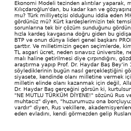
Ekonomi Modeli tezinden alıntılar yaparak, 
Kılıçdaroğlun'dan, bu kadar kan ve gözyaşı
mu? Türk milliyetçisi olduğunu iddia eden M
gördünüz mü? Kürt kardeşlerimizin tek temsil
sorunlarına tek bir çözüm sunduğunu gördünüz
hızla kardeş kavgasına doğru giden bu gidişa
BTP ve onun dünya lideri genel başkanı PR
şarttır. Ve milletimizin geçen seçimlerde, 
TL asgari ücret, neden sınavsız üniversite, ne
malı haline getirilmesi diye çırpındığını, gö
araştırma yapıp Prof. Dr. Haydar Baş Bey'in 1
söylediklerinin bugün nasıl gerçekleştiğini gö
siyasete, kendinde olanı milletine vermek için
milletin elinde olanı kazanmak için değil, All
Dr. Haydar Baş gerçeğini görsün ki, kurtuls
"NE MUTLU TÜRKÜM DİYENE!" sözünü Rus veki
muhtacız" diyen, "huzurumuzu ona borçluyuz
vardır" diyen, Rus vekillere, akademisyenle
eden evladını, kendi görmezden gelip Rusla