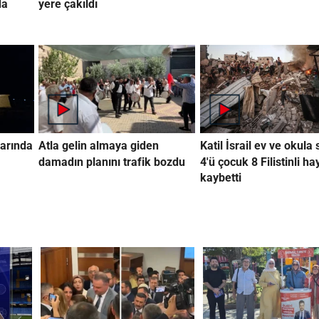
da
yere çakıldı
arında
Atla gelin almaya giden
Katil İsrail ev ve okula 
damadın planını trafik bozdu
4'ü çocuk 8 Filistinli ha
kaybetti