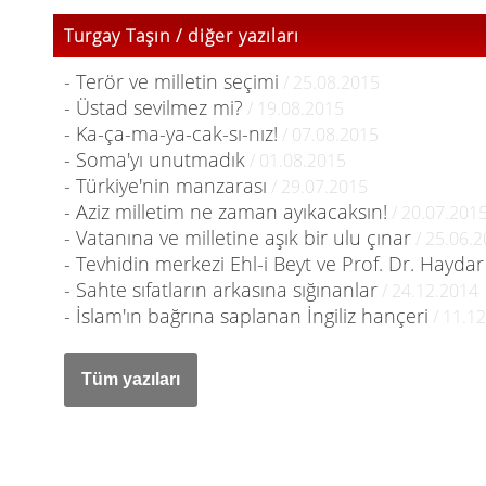
Turgay Taşın / diğer yazıları
- Terör ve milletin seçimi
/ 25.08.2015
- Üstad sevilmez mi?
/ 19.08.2015
- Ka-ça-ma-ya-cak-sı-nız!
/ 07.08.2015
- Soma'yı unutmadık
/ 01.08.2015
- Türkiye'nin manzarası
/ 29.07.2015
- Aziz milletim ne zaman ayıkacaksın!
/ 20.07.201
- Vatanına ve milletine aşık bir ulu çınar
/ 25.06.
- Tevhidin merkezi Ehl-i Beyt ve Prof. Dr. Hayda
- Sahte sıfatların arkasına sığınanlar
/ 24.12.2014
- İslam'ın bağrına saplanan İngiliz hançeri
/ 11.1