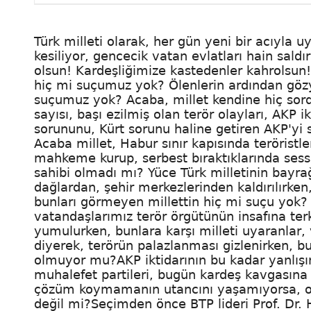
Türk milleti olarak, her gün yeni bir acıyla 
kesiliyor, gencecik vatan evlatları hain sald
olsun! Kardeşliğimize kastedenler kahrolsun
hiç mi suçumuz yok? Ölenlerin ardından gözya
suçumuz yok? Acaba, millet kendine hiç sordu
sayısı, başı ezilmiş olan terör olayları, AKP 
sorununu, Kürt sorunu haline getiren AKP'yi
Acaba millet, Habur sınır kapısında teröristle
mahkeme kurup, serbest bıraktıklarında sess
sahibi olmadı mı? Yüce Türk milletinin bayrağ
dağlardan, şehir merkezlerinden kaldırılırken
bunları görmeyen millettin hiç mi suçu yok?
vatandaşlarımız terör örgütünün insafına terk
yumulurken, bunlara karşı milleti uyaranlar, 
diyerek, terörün palazlanması gizlenirken, 
olmuyor mu?AKP iktidarının bu kadar yanlı
muhalefet partileri, bugün kardeş kavgasına 
çözüm koymamanın utancını yaşamıyorsa, onl
değil mi?Seçimden önce BTP lideri Prof. Dr. 