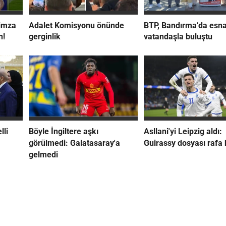
imza
Adalet Komisyonu önünde
BTP, Bandırma’da esna
n!
gerginlik
vatandaşla buluştu
lli
Böyle İngiltere aşkı
Asllani'yi Leipzig aldı:
görülmedi: Galatasaray'a
Guirassy dosyası rafa 
gelmedi