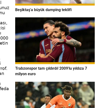
l
dunuz
Beşiktaş'a büyük damping teklifi
unu
ası,
isi
ı
5000
etin
ş
i
rof.
Trabzonspor tam çıldırdı! 2009'lu yıldıza 7
an
milyon euro
ı
 feda