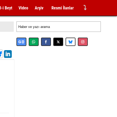
⤵
l-i Beyt
Video
Arşiv
Resmi İlanlar