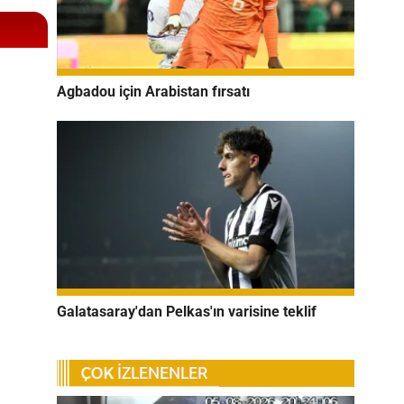
Agbadou için Arabistan fırsatı
Galatasaray'dan Pelkas'ın varisine teklif