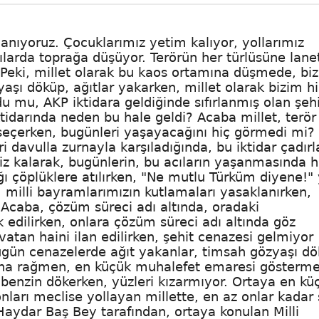
uyanıyoruz. Çocuklarımız yetim kalıyor, yollarımız
ırılarda toprağa düşüyor. Terörün her türlüsüne lane
!Peki, millet olarak bu kaos ortamına düşmede, bi
şı döküp, ağıtlar yakarken, millet olarak bizim h
 mu, AKP iktidara geldiğinde sıfırlanmış olan şehi
iktidarında neden bu hale geldi? Acaba millet, terör
 seçerken, bugünleri yaşayacağını hiç görmedi mi?
ri davulla zurnayla karşıladığında, bu iktidar çadır
iz kalarak, bugünlerin, bu acıların yaşanmasında h
ı çöplüklere atılırken, "Ne mutlu Türküm diyene!" 
, milli bayramlarımızın kutlamaları yasaklanırken,
 Acaba, çözüm süreci adı altında, oradaki
 edilirken, onlara çözüm süreci adı altında göz
vatan haini ilan edilirken, şehit cenazesi gelmiyor
bugün cenazelerde ağıt yakanlar, timsah gözyaşı d
şına rağmen, en küçük muhalefet emaresi gösterm
benzin dökerken, yüzleri kızarmıyor. Ortaya en küç
arı meclise yollayan millette, en az onlar kadar 
Haydar Baş Bey tarafından, ortaya konulan Milli