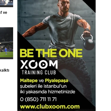
f ve
kalktı