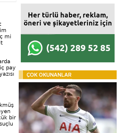
t
zim
iç mi
t
larda
iç pay
yazısı
ökmüş
eyen
ük bir
suçlu