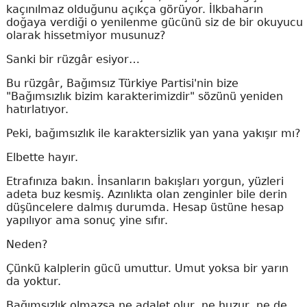
kaçınılmaz olduğunu açıkça görüyor. İlkbaharın
doğaya verdiği o yenilenme gücünü siz de bir okuyucu
olarak hissetmiyor musunuz?
Sanki bir rüzgâr esiyor…
Bu rüzgâr, Bağımsız Türkiye Partisi'nin bize
"Bağımsızlık bizim karakterimizdir" sözünü yeniden
hatırlatıyor.
Peki, bağımsızlık ile karaktersizlik yan yana yakışır mı?
Elbette hayır.
Etrafınıza bakın. İnsanların bakışları yorgun, yüzleri
adeta buz kesmiş. Azınlıkta olan zenginler bile derin
düşüncelere dalmış durumda. Hesap üstüne hesap
yapılıyor ama sonuç yine sıfır.
Neden?
Çünkü kalplerin gücü umuttur. Umut yoksa bir yarın
da yoktur.
Bağımsızlık olmazsa ne adalet olur, ne huzur, ne de