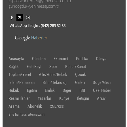
E-posta: internet@yenimesaj.com.tr
gundogdu@yenimesaj.com.tr
WhatsApp iletişim:
(542)
289 52 85
Anasayfa
Gündem
Ekonomi
Politika
Dünya
Sağlık
Ehl-i Beyt
Spor
Kültür/Sanat
Toplum/Yerel
Aile/Anne/Bebek
Çocuk
İslam/Ramazan
Bilim/Teknoloji
Galeri
Doğa/Gezi
Hukuk
Eğitim
Emlak
Diğer
İBB
Özel Haber
Resmi İlanlar
Yazarlar
Künye
İletişim
Arşiv
Arama
Abonelik
XML/RSS
Site haritası: sitemap.xml