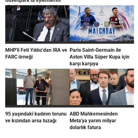
Güvenpark'ta eylemlerini
sürdüren er şehit yakınları
ve er gazilerini ziyaret
ederek taleplerine destek
verdi
MHP'li Feti Yıldız'dan IRA ve
Paris Saint-Germain ile
FARC örneği
Aston Villa Süper Kupa için
karşı karşıya
95 yaşındaki kadının torunu
ABD Mahkemesinden
ve kızından arsa tuzağı
Meta'ya yarım milyar
dolarlık fatura