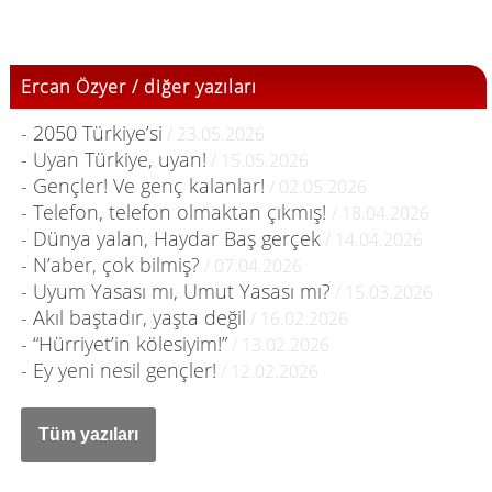
Ercan Özyer / diğer yazıları
- 2050 Türkiye’si
/ 23.05.2026
- Uyan Türkiye, uyan!
/ 15.05.2026
- Gençler! Ve genç kalanlar!
/ 02.05.2026
- Telefon, telefon olmaktan çıkmış!
/ 18.04.2026
- Dünya yalan, Haydar Baş gerçek
/ 14.04.2026
- N’aber, çok bilmiş?
/ 07.04.2026
- Uyum Yasası mı, Umut Yasası mı?
/ 15.03.2026
- Akıl baştadır, yaşta değil
/ 16.02.2026
- “Hürriyet’in kölesiyim!”
/ 13.02.2026
- Ey yeni nesil gençler!
/ 12.02.2026