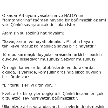
O kadar AB uyum yasalarına ve NATO'nun
"tamtamlarına" rağmen havada bir bağımsızlık özlemi
var. Çünkü savaşı ancak deli olan ister.
Atamızın şu sözünü hatırlayalım:
"Savaş zaruri ve hayati olmalıdır. Milletin hayatı
tehlikeye maruz kalmadıkça savaş bir cinayettir."
Tüm bu karmaşık duygular arasında farklı bir baskın
duyguyu hissediyor musunuz? Seziyor musunuz?
Örneğin kahvelerde, otobüslerde ve duraklarda,
okulda, iş yerinde, komşular arasında sıkça duyulan
bir cümle var:
"Bir türlü işler iyi gitmiyor…"
Evet, artık bir şeyler değişmeli. Çünkü insanın en çok
arzu ettiği şey hürriyettir, bağımsızlıktır.
Ülkemizde artık vatandaşlar, bir şeylerin değişmesinin