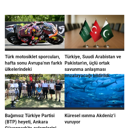
Türk motosiklet sporcuları,
Türkiye, Suudi Arabistan ve
hafta sonu Avrupa'nın farklı
Pakistan'ın, üçlü ortak
ülkelerindeki
savunma anlaşması
organizasyonlarda
imzalayacağı bildirildi.
mücadele edecek. Hasan
Hüseyin Baş, Cremona
pistinde ter dökecek
Bağımsız Türkiye Partisi
Küresel ısınma Akdeniz’i
(BTP) heyeti, Ankara
vuruyor