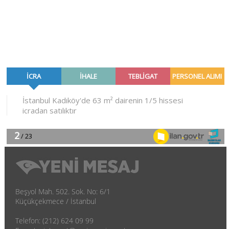
Beşyol Mah. 502. Sok. No: 6/1
Küçükçekmece / İstanbul
Telefon: (212) 624 09 99