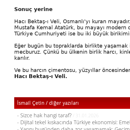
Sonuç yerine
Hacı Bektaş-ı Veli, Osmanlı'yı kuran mayadır
Mustafa Kemal Atatürk, bu mayayı modern dev
Türkiye Cumhuriyeti ise bu iki büyük birikimi
Eğer bugün bu topraklarda birlikte yaşamak i
mecburuz. Çünkü bu ülkenin birlik harcı, kinl
karılır.
Ve bu harcın çimentosu, yüzyıllar öncesinden
Hacı Bektaş-ı Veli.
İsmail Çetin / diğer yazıları
- Sizce hak hangi taraf?
/ 31.01.2026
- Dijital tekel kıskacında Türkiye ekonomisi: Eme
- Yarını bugünden daha zor yaşamamak: Geçim, 