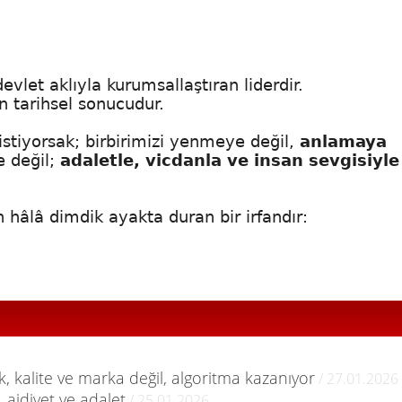
.
let aklıyla kurumsallaştıran liderdir.
n tarihsel sonucudur.
stiyorsak; birbirimizi yenmeye değil,
anlamaya
e değil;
adaletle, vicdanla ve insan sevgisiyle
 hâlâ dimdik ayakta duran bir irfandır:
k, kalite ve marka değil, algoritma kazanıyor
/ 27.01.2026
aidiyet ve adalet
/ 25.01.2026