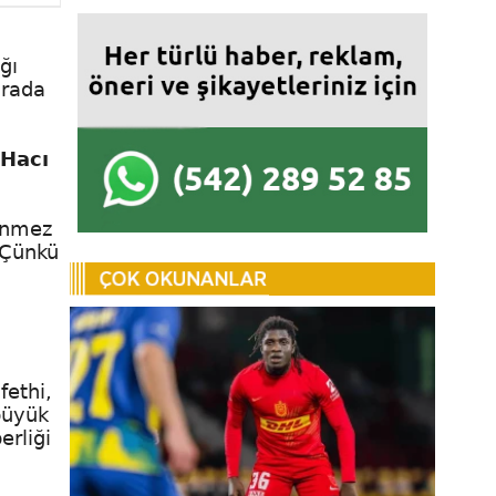
ğı
arada
,
Hacı
nmez
 Çünkü
fethi,
büyük
erliği