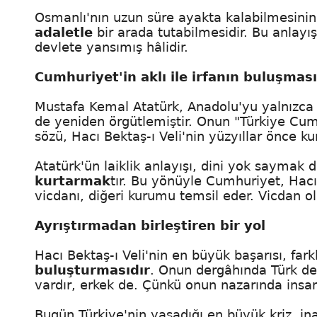
Osmanlı'nın uzun süre ayakta kalabilmesinin s
adaletle
bir arada tutabilmesidir. Bu anlayış
devlete yansımış hâlidir.
Cumhuriyet'in aklı ile irfanın buluşması
Mustafa Kemal Atatürk, Anadolu'yu yalnızca 
de yeniden örgütlemiştir. Onun "Türkiye Cumhu
sözü, Hacı Bektaş-ı Veli'nin yüzyıllar önce kur
Atatürk'ün laiklik anlayışı, dini yok saymak d
kurtarmak
tır. Bu yönüyle Cumhuriyet, Hacı 
vicdanı, diğeri kurumu temsil eder. Vicdan 
Ayrıştırmadan birleştiren bir yol
Hacı Bektaş-ı Veli'nin en büyük başarısı, fark
buluşturmasıdır
. Onun dergâhında Türk de 
vardır, erkek de. Çünkü onun nazarında insa
Bugün Türkiye'nin yaşadığı en büyük kriz, in