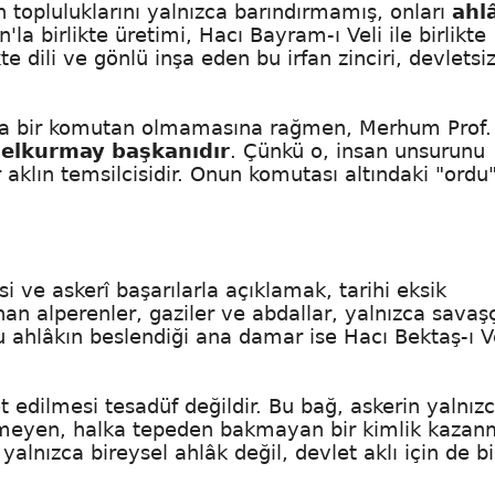
 topluluklarını yalnızca barındırmamış, onları
ahl
'la birlikte üretimi, Hacı Bayram-ı Veli ile birlikte
 dili ve gönlü inşa eden bu irfan zinciri, devletsi
mda bir komutan olmamasına rağmen, Merhum Prof. 
elkurmay başkanıdır
. Çünkü o, insan unsurunu
aklın temsilcisidir. Onun komutası altındaki "ordu"
i ve askerî başarılarla açıklamak, tarihi eksik
n alperenler, gaziler ve abdallar, yalnızca savaşç
u ahlâkın beslendiği ana damar ise Hacı Bektaş-ı V
t edilmesi tesadüf değildir. Bu bağ, askerin yalnız
meyen, halka tepeden bakmayan bir kimlik kazan
alnızca bireysel ahlâk değil, devlet aklı için de bi