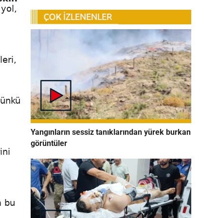
 yol,
leri,
ünkü
Yangınların sessiz tanıklarından yürek burkan
görüntüler
ini
n
bu