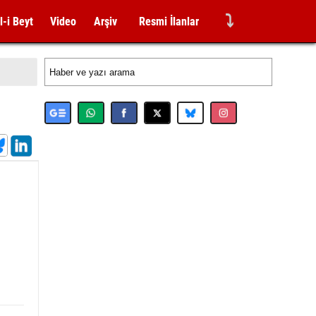
⤵
l-i Beyt
Video
Arşiv
Resmi İlanlar