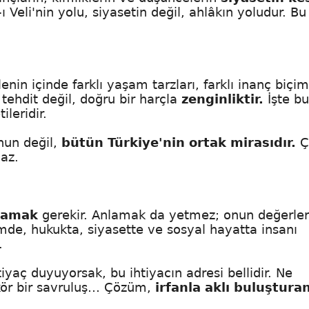
Veli'nin yolu, siyasetin değil, ahlâkın yoludur. Bu
enin içinde farklı yaşam tarzları, farklı inanç biçim
ir tehdit değil, doğru bir harçla
zenginliktir.
İşte bu
ileridir.
nun değil,
bütün Türkiye'nin ortak mirasıdır.
Ç
az.
lamak
gerekir. Anlamak da yetmez; onun değerler
mde, hukukta, siyasette ve sosyal hayatta insanı
.
iyaç duyuyorsak, bu ihtiyacın adresi bellidir. Ne
kör bir savruluş… Çözüm,
irfanla aklı buluştura