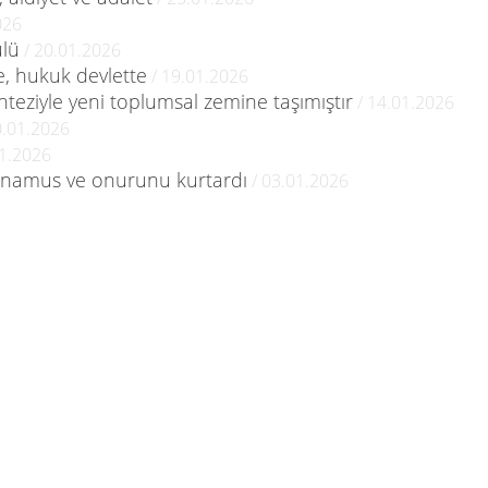
026
ülü
/ 20.01.2026
e, hukuk devlette
/ 19.01.2026
nteziyle yeni toplumsal zemine taşımıştır
/ 14.01.2026
0.01.2026
01.2026
n namus ve onurunu kurtardı
/ 03.01.2026