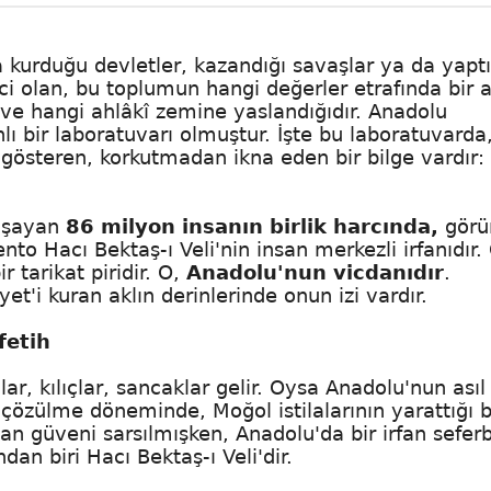
a kurduğu devletler, kazandığı savaşlar ya da yaptı
ici olan, bu toplumun hangi değerler etrafında bir 
 ve hangi ahlâkî zemine yaslandığıdır. Anadolu
ı bir laboratuvarı olmuştur. İşte bu laboratuvarda
gösteren, korkutmadan ikna eden bir bilge vardır:
yaşayan
86 milyon insanın birlik harcında,
görü
o Hacı Bektaş-ı Veli'nin insan merkezli irfanıdır.
 tarikat piridir. O,
Anadolu'nun vicdanıdır
.
'i kuran aklın derinlerinde onun izi vardır.
fetih
lar, kılıçlar, sancaklar gelir. Oysa Anadolu'nun asıl 
n çözülme döneminde, Moğol istilalarının yarattığı 
n güveni sarsılmışken, Anadolu'da bir irfan seferb
dan biri Hacı Bektaş-ı Veli'dir.