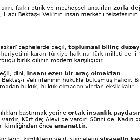
ırrı, farklı etnik ve mezhepsel unsurları
zorla değ
, Hacı Bektaş-ı Veli'nin insan merkezli felsefesinin
askerî cephelerde değil,
toplumsal bilinç düze
riyeti'ni kuran Türkiye halkına Türk milleti denir
duğu birlik dilinin modern karşılığıdır.
eğil; dini,
insanı ezen bir araç olmaktan
Bektaş-ı Veli irfanının hukukla buluşmuş hâlidir. Bi
olmadan hukuk, hukuk olmadan vicdan eksik kalır.
lılıkları bastırmak yerine
ortak insanlık paydası
vardır, Kürt de; Alevî de vardır, Sünnî de. Kadın d
n, kimliğinden önce
emanettir.
ançların, kimliklerin ve düşüncelerin
siyasetin ke