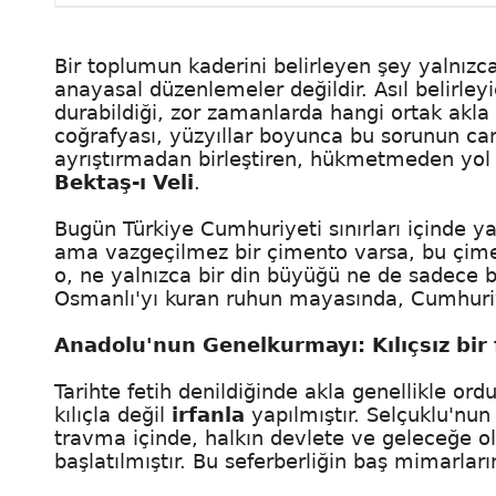
Bir toplumun kaderini belirleyen şey yalnızc
anayasal düzenlemeler değildir. Asıl belirley
durabildiği, zor zamanlarda hangi ortak akla
coğrafyası, yüzyıllar boyunca bu sorunun canl
ayrıştırmadan birleştiren, hükmetmeden yol 
Bektaş-ı Veli
.
Bugün Türkiye Cumhuriyeti sınırları içinde 
ama vazgeçilmez bir çimento varsa, bu çiment
o, ne yalnızca bir din büyüğü ne de sadece bir
Osmanlı'yı kuran ruhun mayasında, Cumhuriyet
Anadolu'nun Genelkurmayı: Kılıçsız bir 
Tarihte fetih denildiğinde akla genellikle ordu
kılıçla değil
irfanla
yapılmıştır. Selçuklu'nu
travma içinde, halkın devlete ve geleceğe ola
başlatılmıştır. Bu seferberliğin baş mimarların