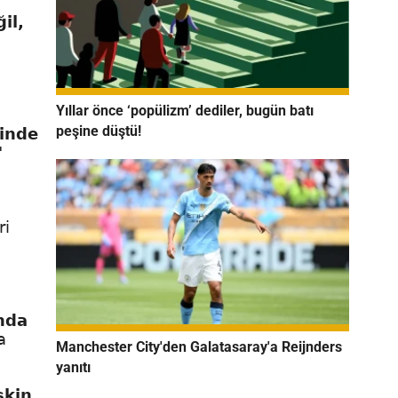
il,
Yıllar önce ‘popülizm’ dediler, bugün batı
peşine düştü!
yinde
"
ri
nda
a
Manchester City'den Galatasaray'a Reijnders
yanıtı
skin