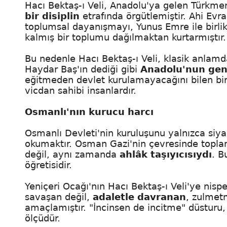
Hacı Bektaş-ı Veli, Anadolu'ya gelen Türkmen
bir disiplin
etrafında örgütlemiştir. Ahi Evran
toplumsal dayanışmayı, Yunus Emre ile birlikte
kalmış bir toplumu dağılmaktan kurtarmıştır.
Bu nedenle Hacı Bektaş-ı Veli, klasik anla
Haydar Baş'ın dediği gibi
Anadolu'nun gen
eğitmeden devlet kurulamayacağını bilen bir 
vicdan sahibi insanlardır.
Osmanlı'nın kurucu harcı
Osmanlı Devleti'nin kuruluşunu yalnızca siyas
okumaktır. Osman Gazi'nin çevresinde toplana
değil, aynı zamanda
ahlâk taşıyıcısıydı
. B
öğretisidir.
Yeniçeri Ocağı'nın Hacı Bektaş-ı Veli'ye nispe
savaşan değil,
adaletle davranan
, zulmet
amaçlamıştır. "İncinsen de incitme" düsturu, y
ölçüdür.