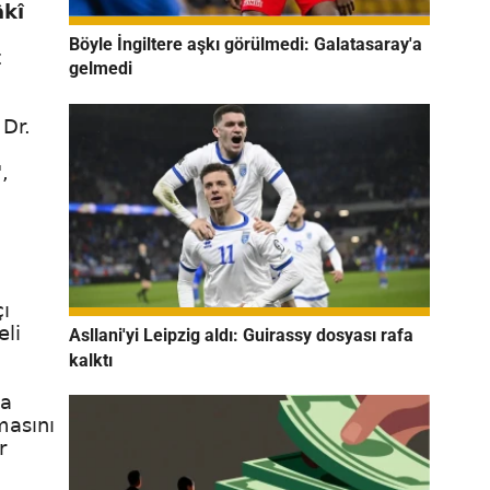
âkî
Böyle İngiltere aşkı görülmedi: Galatasaray'a
z
gelmedi
Dr.
,
ı
eli
Asllani'yi Leipzig aldı: Guirassy dosyası rafa
kalktı
ca
masını
r