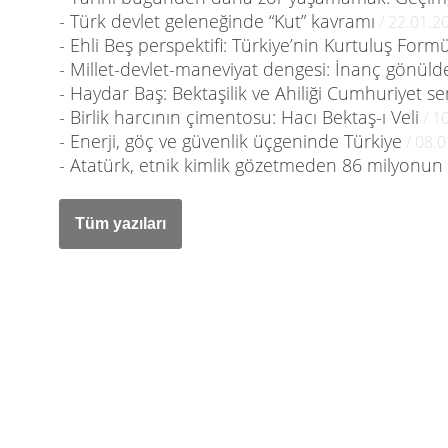
- Türk devlet geleneğinde “Kut” kavramı
/ 22.01.2
- Ehli Beş perspektifi: Türkiye’nin Kurtuluş Form
- Millet-devlet-maneviyat dengesi: İnanç gönüld
- Haydar Baş: Bektaşilik ve Ahiliği Cumhuriyet se
- Birlik harcının çimentosu: Hacı Bektaş-ı Veli
/ 1
- Enerji, göç ve güvenlik üçgeninde Türkiye
/ 08.
- Atatürk, etnik kimlik gözetmeden 86 milyonu