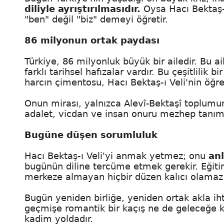
diliyle ayrıştırılmasıdır.
Oysa Hacı Bektaş-ı 
"ben" değil "biz" demeyi öğretir.
86 milyonun ortak paydası
Türkiye, 86 milyonluk büyük bir ailedir. Bu ail
farklı tarihsel hafızalar vardır. Bu çeşitlilik b
harcın çimentosu, Hacı Bektaş-ı Veli'nin öğret
Onun mirası, yalnızca Alevî-Bektaşî toplumu
adalet, vicdan ve insan onuru mezhep tanım
Bugüne düşen sorumluluk
Hacı Bektaş-ı Veli'yi anmak yetmez; onu
an
bugünün diline tercüme etmek gerekir. Eğiti
merkeze almayan hiçbir düzen kalıcı olamaz
Bugün yeniden birliğe, yeniden ortak akla iht
geçmişe romantik bir kaçış ne de geleceğe 
kadim yoldadır.