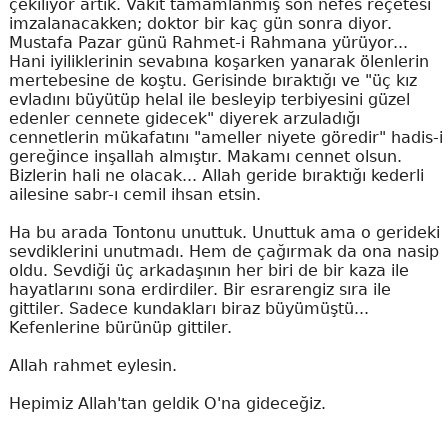
çekiliyor artık. Vakit tamamlanmış son nefes reçetesi
imzalanacakken; doktor bir kaç gün sonra diyor.
Mustafa Pazar günü Rahmet-i Rahmana yürüyor...
Hani iyiliklerinin sevabına koşarken yanarak ölenlerin
mertebesine de koştu. Gerisinde bıraktığı ve "üç kız
evladını büyütüp helal ile besleyip terbiyesini güzel
edenler cennete gidecek" diyerek arzuladığı
cennetlerin mükafatını "ameller niyete göredir" hadis-i
gereğince inşallah almıştır. Makamı cennet olsun.
Bizlerin hali ne olacak... Allah geride bıraktığı kederli
ailesine sabr-ı cemil ihsan etsin.
Ha bu arada Tontonu unuttuk. Unuttuk ama o gerideki
sevdiklerini unutmadı. Hem de çağırmak da ona nasip
oldu. Sevdiği üç arkadaşının her biri de bir kaza ile
hayatlarını sona erdirdiler. Bir esrarengiz sıra ile
gittiler. Sadece kundakları biraz büyümüştü...
Kefenlerine bürünüp gittiler.
Allah rahmet eylesin.
Hepimiz Allah'tan geldik O'na gideceğiz.