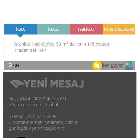
Beşyol Mah. 502. Sok. No: 6/1
Küçükçekmece / İstanbul
Telefon: (212) 624 09 99
E-posta: internet@yenimesaj.com.tr
gundogdu@yenimesaj.com.tr