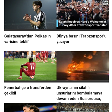
Galatasaray'dan Pelkas'ın
Dünya basını Trabzonspor’u
varisine teklif
yazıyor
Fenerbahçe o transferden
Ukrayna'nın silahlı
çekildi
unsurlarını bombalamaya
devam eden Rus ordusu,
dün akşam da Kiev'in
militanlarına askeri yük