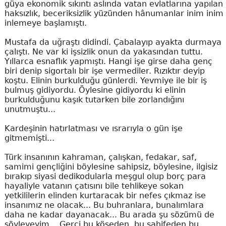
güya ekonomik sıkıntı aslında vatan evlatlarına yapılan
haksızlık, beceriksizlik yüzünden hânumanlar inim inim
inlemeye başlamıştı.
Mustafa da uğraştı didindi. Çabalayıp ayakta durmaya
çalıştı. Ne var ki işsizlik onun da yakasından tuttu.
Yıllarca esnaflık yapmıştı. Hangi işe girse daha genç
biri denip sigortalı bir işe vermediler. Rızıktır deyip
koştu. Elinin burkulduğu günlerdi. Yevmiye ile bir iş
bulmuş gidiyordu. Öylesine gidiyordu ki elinin
burkulduğunu kaşık tutarken bile zorlandığını
unutmuştu...
Kardeşinin hatırlatması ve ısrarıyla o gün işe
gitmemişti...
Türk insanının kahraman, çalışkan, fedakar, saf,
samimi gençliğini böylesine sahipsiz, böylesine, ilgisiz
bırakıp siyasi dedikodularla meşgul olup borç para
hayaliyle vatanın çatısını bile tehlikeye sokan
yetkililerin elinden kurtaracak bir nefes çıkmaz ise
insanımız ne olacak... Bu buhranlara, bunalımlara
daha ne kadar dayanacak... Bu arada şu sözümü de
söyleyeyim... Gerçi bu köşeden, bu sahifeden bu