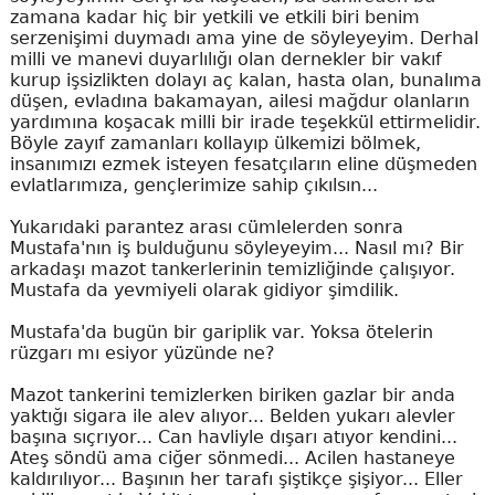
zamana kadar hiç bir yetkili ve etkili biri benim
serzenişimi duymadı ama yine de söyleyeyim. Derhal
milli ve manevi duyarlılığı olan dernekler bir vakıf
kurup işsizlikten dolayı aç kalan, hasta olan, bunalıma
düşen, evladına bakamayan, ailesi mağdur olanların
yardımına koşacak milli bir irade teşekkül ettirmelidir.
Böyle zayıf zamanları kollayıp ülkemizi bölmek,
insanımızı ezmek isteyen fesatçıların eline düşmeden
evlatlarımıza, gençlerimize sahip çıkılsın...
Yukarıdaki parantez arası cümlelerden sonra
Mustafa'nın iş bulduğunu söyleyeyim... Nasıl mı? Bir
arkadaşı mazot tankerlerinin temizliğinde çalışıyor.
Mustafa da yevmiyeli olarak gidiyor şimdilik.
Mustafa'da bugün bir gariplik var. Yoksa ötelerin
rüzgarı mı esiyor yüzünde ne?
Mazot tankerini temizlerken biriken gazlar bir anda
yaktığı sigara ile alev alıyor... Belden yukarı alevler
başına sıçrıyor... Can havliyle dışarı atıyor kendini...
Ateş söndü ama ciğer sönmedi... Acilen hastaneye
kaldırılıyor... Başının her tarafı şiştikçe şişiyor... Eller