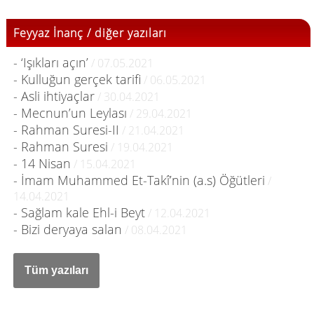
Feyyaz İnanç / diğer yazıları
- ‘Işıkları açın’
/ 07.05.2021
- Kulluğun gerçek tarifi
/ 06.05.2021
- Asli ihtiyaçlar
/ 30.04.2021
- Mecnun’un Leylası
/ 29.04.2021
- Rahman Suresi-II
/ 21.04.2021
- Rahman Suresi
/ 19.04.2021
- 14 Nisan
/ 15.04.2021
- İmam Muhammed Et-Takî’nin (a.s) Öğütleri
/
14.04.2021
- Sağlam kale Ehl-i Beyt
/ 12.04.2021
- Bizi deryaya salan
/ 08.04.2021