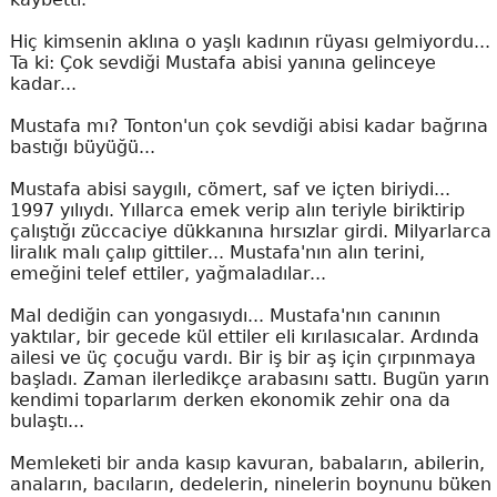
Hiç kimsenin aklına o yaşlı kadının rüyası gelmiyordu...
Ta ki: Çok sevdiği Mustafa abisi yanına gelinceye
kadar...
Mustafa mı? Tonton'un çok sevdiği abisi kadar bağrına
bastığı büyüğü...
Mustafa abisi saygılı, cömert, saf ve içten biriydi...
1997 yılıydı. Yıllarca emek verip alın teriyle biriktirip
çalıştığı züccaciye dükkanına hırsızlar girdi. Milyarlarca
liralık malı çalıp gittiler... Mustafa'nın alın terini,
emeğini telef ettiler, yağmaladılar...
Mal dediğin can yongasıydı... Mustafa'nın canının
yaktılar, bir gecede kül ettiler eli kırılasıcalar. Ardında
ailesi ve üç çocuğu vardı. Bir iş bir aş için çırpınmaya
başladı. Zaman ilerledikçe arabasını sattı. Bugün yarın
kendimi toparlarım derken ekonomik zehir ona da
bulaştı...
Memleketi bir anda kasıp kavuran, babaların, abilerin,
anaların, bacıların, dedelerin, ninelerin boynunu büken