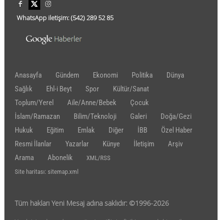
WhatsApp iletişim:
(542)
289 52 85
Anasayfa
Gündem
Ekonomi
Politika
Dünya
Sağlık
Ehl-i Beyt
Spor
Kültür/Sanat
Toplum/Yerel
Aile/Anne/Bebek
Çocuk
İslam/Ramazan
Bilim/Teknoloji
Galeri
Doğa/Gezi
Hukuk
Eğitim
Emlak
Diğer
İBB
Özel Haber
Resmi İlanlar
Yazarlar
Künye
İletişim
Arşiv
Arama
Abonelik
XML/RSS
Site haritası: sitemap.xml
Tüm hakları Yeni Mesaj adına saklıdır: ©1996-2026