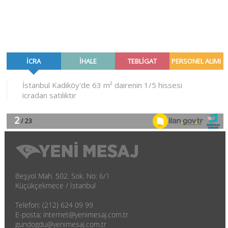
Beşyol Mah. 502. Sok. No: 6/1
Küçükçekmece / İstanbul
Telefon: (212) 624 09 99
E-posta: internet@yenimesaj.com.tr
gundogdu@yenimesaj.com.tr