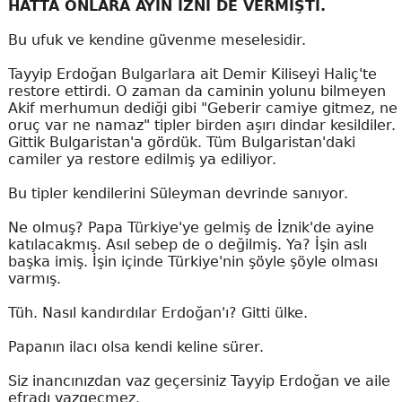
HATTA ONLARA AYİN İZNİ DE VERMİŞTİ.
Bu ufuk ve kendine güvenme meselesidir.
Tayyip Erdoğan Bulgarlara ait Demir Kiliseyi Haliç'te
restore ettirdi. O zaman da caminin yolunu bilmeyen
Akif merhumun dediği gibi "Geberir camiye gitmez, ne
oruç var ne namaz" tipler birden aşırı dindar kesildiler.
Gittik Bulgaristan'a gördük. Tüm Bulgaristan'daki
camiler ya restore edilmiş ya ediliyor.
Bu tipler kendilerini Süleyman devrinde sanıyor.
Ne olmuş? Papa Türkiye'ye gelmiş de İznik'de ayine
katılacakmış. Asıl sebep de o değilmiş. Ya? İşin aslı
başka imiş. İşin içinde Türkiye'nin şöyle şöyle olması
varmış.
Tüh. Nasıl kandırdılar Erdoğan'ı? Gitti ülke.
Papanın ilacı olsa kendi keline sürer.
Siz inancınızdan vaz geçersiniz Tayyip Erdoğan ve aile
efradı vazgeçmez.