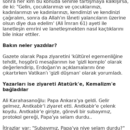
sonra her kim bu konuda seninle tartışmaya kalkışırsa,
de ki: "Gelin, çocuklarımızı ve çocuklarınızı,
kadınlarımızı ve kadınlarınızı, kendimizi ve kendinizi
çağıralım, sonra da Allah'ın lâneti yalancıların üzerine
olsun diye dua edelim' (Ali İmran 61) ayeti ile
lanetleşin emrini ve lanetleşmekten nasıl kaçtıklarını
bile inkar ettiler.
Bakın neler yazdılar?
Gazete olarak Papa ziyaretini 'kültürel egemenliğine
tehdit, hoşgörü mesajlarının ise 'gizli komplo' olarak
değerlendirip, Erdoğan'ın açıklamalarını öne
çıkartırken Vatikan'ı 'gizli düşman' olarak yorumladı.
Yazarları ise ziyareti Atatürk'e, Kemalizm'e
bağladılar
Ali Karahasanoğlu: Papa Ankara'ya geldi. Gelir
gelmez, Anıtkabir'i ziyaret etti. Anıtkabir'e çelenk
koydu. Anıtkabir'e girişte, görevli bir subayımız,
protokol gereği, Papa'ya selam durdu..
İtirazlar var: "Subayımız, Papa'ya niye selam durdu?"