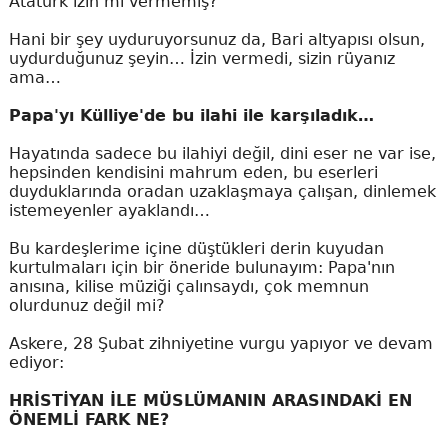
Atatürk izin mi vermemiş?
Hani bir şey uyduruyorsunuz da, Bari altyapısı olsun,
uydurduğunuz şeyin… İzin vermedi, sizin rüyanız
ama…
Papa'yı Külliye'de bu ilahi ile karşıladık…
Hayatında sadece bu ilahiyi değil, dini eser ne var ise,
hepsinden kendisini mahrum eden, bu eserleri
duyduklarında oradan uzaklaşmaya çalışan, dinlemek
istemeyenler ayaklandı…
Bu kardeşlerime içine düştükleri derin kuyudan
kurtulmaları için bir öneride bulunayım: Papa'nın
anısına, kilise müziği çalınsaydı, çok memnun
olurdunuz değil mi?
Askere, 28 Şubat zihniyetine vurgu yapıyor ve devam
ediyor:
HRİSTİYAN İLE MÜSLÜMANIN ARASINDAKİ EN
ÖNEMLİ FARK NE?