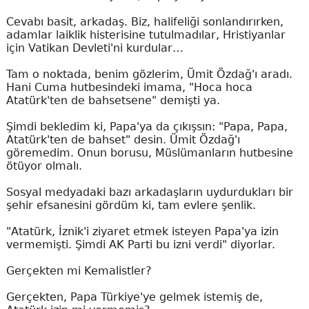
Cevabı basit, arkadaş. Biz, halifeliği sonlandırırken,
adamlar laiklik histerisine tutulmadılar, Hristiyanlar
için Vatikan Devleti'ni kurdular…
Tam o noktada, benim gözlerim, Ümit Özdağ'ı aradı.
Hani Cuma hutbesindeki imama, "Hoca hoca
Atatürk'ten de bahsetsene" demişti ya.
Şimdi bekledim ki, Papa'ya da çıkışsın: "Papa, Papa,
Atatürk'ten de bahset" desin. Ümit Özdağ'ı
göremedim. Onun borusu, Müslümanların hutbesine
ötüyor olmalı.
Sosyal medyadaki bazı arkadaşların uydurdukları bir
şehir efsanesini gördüm ki, tam evlere şenlik.
"Atatürk, İznik'i ziyaret etmek isteyen Papa'ya izin
vermemişti. Şimdi AK Parti bu izni verdi" diyorlar.
Gerçekten mi Kemalistler?
Gerçekten, Papa Türkiye'ye gelmek istemiş de,