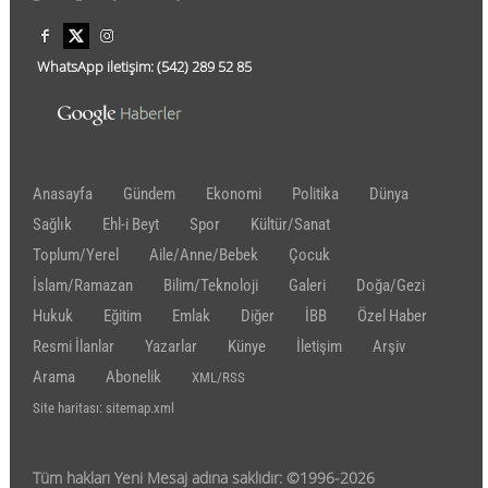
WhatsApp iletişim:
(542)
289 52 85
Anasayfa
Gündem
Ekonomi
Politika
Dünya
Sağlık
Ehl-i Beyt
Spor
Kültür/Sanat
Toplum/Yerel
Aile/Anne/Bebek
Çocuk
İslam/Ramazan
Bilim/Teknoloji
Galeri
Doğa/Gezi
Hukuk
Eğitim
Emlak
Diğer
İBB
Özel Haber
Resmi İlanlar
Yazarlar
Künye
İletişim
Arşiv
Arama
Abonelik
XML/RSS
Site haritası: sitemap.xml
Tüm hakları Yeni Mesaj adına saklıdır: ©1996-2026