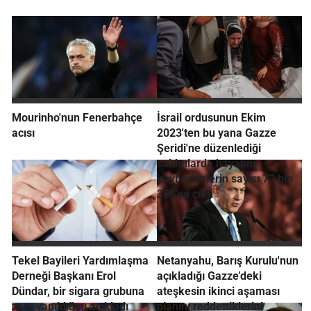
Mourinho'nun Fenerbahçe
İsrail ordusunun Ekim
acısı
2023'ten bu yana Gazze
Şeridi'ne düzenlediği
saldırılarda hayatını
kaybedenlerin sayısı 73 bin
386'ya çıktı
Tekel Bayileri Yardımlaşma
Netanyahu, Barış Kurulu'nun
Derneği Başkanı Erol
açıkladığı Gazze’deki
Dündar, bir sigara grubuna
ateşkesin ikinci aşaması
zam yapıldığını açıkladı
planını reddettiklerini