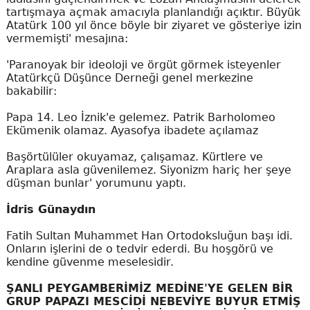
tartışmaya açmak amacıyla planlandığı açıktır. Büyük
Atatürk 100 yıl önce böyle bir ziyaret ve gösteriye izin
vermemişti' mesajına:
'Paranoyak bir ideoloji ve örgüt görmek isteyenler
Atatürkçü Düşünce Derneği genel merkezine
bakabilir:
Papa 14. Leo İznik'e gelemez. Patrik Barholomeo
Ekümenik olamaz. Ayasofya ibadete açılamaz
Başörtülüler okuyamaz, çalışamaz. Kürtlere ve
Araplara asla güvenilemez. Siyonizm hariç her şeye
düşman bunlar' yorumunu yaptı.
İdris Günaydın
Fatih Sultan Muhammet Han Ortodoksluğun başı idi.
Onların işlerini de o tedvir ederdi. Bu hoşgörü ve
kendine güvenme meselesidir.
ŞANLI PEYGAMBERİMİZ MEDİNE'YE GELEN BİR
GRUP PAPAZI MESCİDİ NEBEVİYE BUYUR ETMİŞ