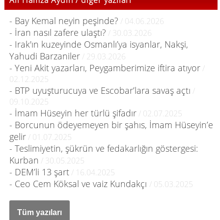
Ali Hamza Aydın / diğer yazıları
- Bay Kemal neyin peşinde?
/ 04.06.2026
- İran nasıl zafere ulaştı?
/ 30.03.2026
- Irak'ın kuzeyinde Osmanlı’ya isyanlar, Nakşi,
Yahudi Barzaniler
/ 29.03.2026
- Yeni Akit yazarları, Peygamberimize iftira atıyor
/
02.12.2025
- BTP uyuşturucuya ve Escobar’lara savaş açtı
/
09.10.2025
- İmam Hüseyin her türlü şifadır
/ 02.07.2025
- Borcunun ödeyemeyen bir şahıs, İmam Hüseyin’e
gelir
/ 01.07.2025
- Teslimiyetin, şükrün ve fedakarlığın göstergesi:
Kurban
/ 30.05.2025
- DEM’li 13 şart
/ 16.04.2025
- Ceo Cem Köksal ve vaiz Kundakçı
/ 05.03.2025