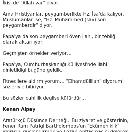
İkisi de "Allah var" diyor.
Ama Hristiyanlar, peygamberlikte Hz. İsa'da kalıyor.
Müslümanlar ise, "Hz. Muhammed (sav) son
peygamberdir" diyor.
Papa'ya da son peygamberi öven ilahi, bir tebliğ
olarak aktarılıyor.
Geçmişten örnekler veriyor…
Papa'ya, Cumhurbaşkanlığı Külliyesi'nde ilahi
dinletildiği bugüne geldik.
Fitnecilere aldırmıyorum… "Elhamdülillah" diyorum'
sözleriyle bitiriyor.
Bu sözler cahillik değilse küfürdür…
Kenan Alpay
Atatürkçü Düşünce Derneği: 'Bu ziyaret ve gösterinin,
Fener Rum Patriği Bartholomeos'un "Ekümeniklik"
iddiasını güçlendirmek ve Lozan Antlaşmasını delerek