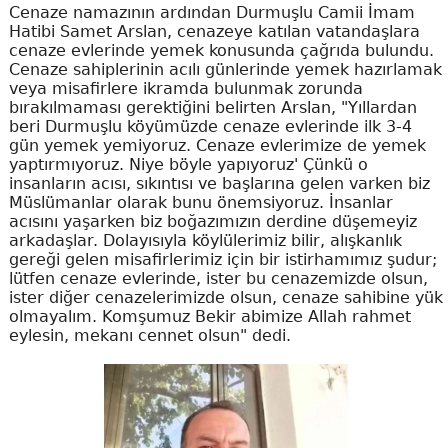
Cenaze namazının ardından Durmuşlu Camii İmam
Hatibi Samet Arslan, cenazeye katılan vatandaşlara
cenaze evlerinde yemek konusunda çağrıda bulundu.
Cenaze sahiplerinin acılı günlerinde yemek hazırlamak
veya misafirlere ikramda bulunmak zorunda
bırakılmaması gerektiğini belirten Arslan, "Yıllardan
beri Durmuşlu köyümüzde cenaze evlerinde ilk 3-4
gün yemek yemiyoruz. Cenaze evlerimize de yemek
yaptırmıyoruz. Niye böyle yapıyoruz' Çünkü o
insanların acısı, sıkıntısı ve başlarına gelen varken biz
Müslümanlar olarak bunu önemsiyoruz. İnsanlar
acısını yaşarken biz boğazımızın derdine düşemeyiz
arkadaşlar. Dolayısıyla köylülerimiz bilir, alışkanlık
gereği gelen misafirlerimiz için bir istirhamımız şudur;
lütfen cenaze evlerinde, ister bu cenazemizde olsun,
ister diğer cenazelerimizde olsun, cenaze sahibine yük
olmayalım. Komşumuz Bekir abimize Allah rahmet
eylesin, mekanı cennet olsun" dedi.