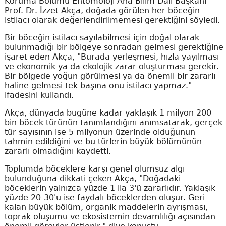
Koruma Bölümü Entomoloji Ana Bilim Dalı Başkanı
Prof. Dr. İzzet Akça, doğada görülen her böceğin
istilacı olarak değerlendirilmemesi gerektiğini söyledi.
Bir böceğin istilacı sayılabilmesi için doğal olarak
bulunmadığı bir bölgeye sonradan gelmesi gerektiğine
işaret eden Akça, "Burada yerleşmesi, hızla yayılması
ve ekonomik ya da ekolojik zarar oluşturması gerekir.
Bir bölgede yoğun görülmesi ya da önemli bir zararlı
haline gelmesi tek başına onu istilacı yapmaz."
ifadesini kullandı.
Akça, dünyada bugüne kadar yaklaşık 1 milyon 200
bin böcek türünün tanımlandığını anımsatarak, gerçek
tür sayısının ise 5 milyonun üzerinde olduğunun
tahmin edildiğini ve bu türlerin büyük bölümünün
zararlı olmadığını kaydetti.
Toplumda böceklere karşı genel olumsuz algı
bulunduğuna dikkati çeken Akça, "Doğadaki
böceklerin yalnızca yüzde 1 ila 3'ü zararlıdır. Yaklaşık
yüzde 20-30'u ise faydalı böceklerden oluşur. Geri
kalan büyük bölüm, organik maddelerin ayrışması,
toprak oluşumu ve ekosistemin devamlılığı açısından