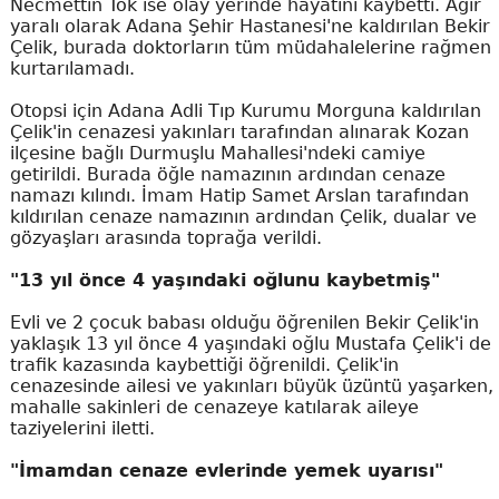
Necmettin Tok ise olay yerinde hayatını kaybetti. Ağır
yaralı olarak Adana Şehir Hastanesi'ne kaldırılan Bekir
Çelik, burada doktorların tüm müdahalelerine rağmen
kurtarılamadı.
Otopsi için Adana Adli Tıp Kurumu Morguna kaldırılan
Çelik'in cenazesi yakınları tarafından alınarak Kozan
ilçesine bağlı Durmuşlu Mahallesi'ndeki camiye
getirildi. Burada öğle namazının ardından cenaze
namazı kılındı. İmam Hatip Samet Arslan tarafından
kıldırılan cenaze namazının ardından Çelik, dualar ve
gözyaşları arasında toprağa verildi.
"13 yıl önce 4 yaşındaki oğlunu kaybetmiş"
Evli ve 2 çocuk babası olduğu öğrenilen Bekir Çelik'in
yaklaşık 13 yıl önce 4 yaşındaki oğlu Mustafa Çelik'i de
trafik kazasında kaybettiği öğrenildi. Çelik'in
cenazesinde ailesi ve yakınları büyük üzüntü yaşarken,
mahalle sakinleri de cenazeye katılarak aileye
taziyelerini iletti.
"İmamdan cenaze evlerinde yemek uyarısı"