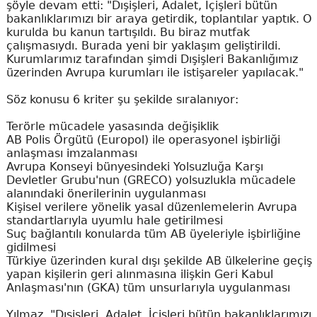
şöyle devam etti: "Dışişleri, Adalet, İçişleri bütün
bakanlıklarımızı bir araya getirdik, toplantılar yaptık. O
kurulda bu kanun tartışıldı. Bu biraz mutfak
çalışmasıydı. Burada yeni bir yaklaşım geliştirildi.
Kurumlarımız tarafından şimdi Dışişleri Bakanlığımız
üzerinden Avrupa kurumları ile istişareler yapılacak."
Söz konusu 6 kriter şu şekilde sıralanıyor:
Terörle mücadele yasasında değişiklik
AB Polis Örgütü (Europol) ile operasyonel işbirliği
anlaşması imzalanması
Avrupa Konseyi bünyesindeki Yolsuzluğa Karşı
Devletler Grubu'nun (GRECO) yolsuzlukla mücadele
alanındaki önerilerinin uygulanması
Kişisel verilere yönelik yasal düzenlemelerin Avrupa
standartlarıyla uyumlu hale getirilmesi
Suç bağlantılı konularda tüm AB üyeleriyle işbirliğine
gidilmesi
Türkiye üzerinden kural dışı şekilde AB ülkelerine geçiş
yapan kişilerin geri alınmasına ilişkin Geri Kabul
Anlaşması'nın (GKA) tüm unsurlarıyla uygulanması
Yılmaz, "Dışişleri, Adalet, İçişleri bütün bakanlıklarımızı