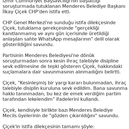
İzmir Cumhuriyet Başsavcılığı'nın başlattığı
soruşturmada tutuklanan Menderes Belediye Başkanı
İlkay Çiçek CHP'den istifa etti.
CHP Genel Merkezi'ne sunduğu istifa dilekçesinde
Çiçek, tutuklama gerekçesinde "gerçekliği
kanıtlanmamış ve aynı gün içerisinde üretildiği
anlaşılan sahte WhatsApp mesajlarının" delil olarak
gösterildiğini savundu.
Partisinin Menderes Belediyesi'ne dönük
soruşturmadan sonra kesin ihraç talebiyle disipline
sevk edilmesine de tepki gösteren Çiçek, hakkındaki
suçlamalara dair savunmasının alınmadığını belirtti.
Çiçek, "Kesinleşmiş bir yargı kararı bulunmadan, ihraç
talebiyle disiplin kuruluna sevk edildim. Bana savunma
hakkı tanınmadan, bu kez de emek verdiğim partim
tarafından lekelendim" ifadelerini kullandı.
Çiçek, kendisiyle birlikte bazı Menderes Belediye
Meclis üyelerinin de "gözden çıkarıldığını" savundu.
Çiçek'in istifa dilekçesinin tamamı şöyle: