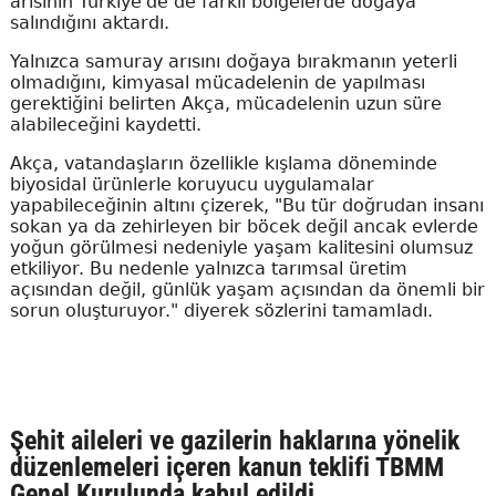
arısının Türkiye'de de farklı bölgelerde doğaya
salındığını aktardı.
Yalnızca samuray arısını doğaya bırakmanın yeterli
olmadığını, kimyasal mücadelenin de yapılması
gerektiğini belirten Akça, mücadelenin uzun süre
alabileceğini kaydetti.
Akça, vatandaşların özellikle kışlama döneminde
biyosidal ürünlerle koruyucu uygulamalar
yapabileceğinin altını çizerek, "Bu tür doğrudan insanı
sokan ya da zehirleyen bir böcek değil ancak evlerde
yoğun görülmesi nedeniyle yaşam kalitesini olumsuz
etkiliyor. Bu nedenle yalnızca tarımsal üretim
açısından değil, günlük yaşam açısından da önemli bir
sorun oluşturuyor." diyerek sözlerini tamamladı.
Şehit aileleri ve gazilerin haklarına yönelik
düzenlemeleri içeren kanun teklifi TBMM
Genel Kurulunda kabul edildi