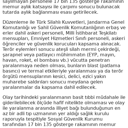
sayılmayan personele 17 bin 135 gösterge rakamının
memur aylık katsayısı ile çarpımı sonucu bulunacak
tutarda aylık bağlanması esası getirilecek.
Düzenleme ile Türk Silahlı Kuvvetleri, Jandarma Genel
Komutanlığı ve Sahil Güvenlik Komutanlığının erbaş ve
erler dahil askeri personeli, Milli İstihbarat Teşkilatı
mensupları, Emniyet Hizmetleri Sınıfı personeli, askeri
öğrenciler ve güvenlik korucuları kapsama alınacak.
Terör eylemleri sonucu ateşli silah mermi çekirdeği,
şarapnel veya patlayıcı mühimmatın (EYP, mayın,
havan, roket, el bombası vb.) vücutta penetran
yaralanmaya neden olması, bunların blast (patlama
basıncı) ve termal etkileriyle yaralanması ya da terör
örgütü mensuplarının kesici, delici, ezici yakın
muharebe saldırıları sonucu meydana gelen
yaralanmalar da kapsama dahil edilecek.
Olay tarihindeki yaralanmanın basit tıbbi müdahale ile
giderilebilecek ölçüde hafif nitelikte olmaması ve olay
ile yaralanma arasında illiyet bağı bulunduğunun en
az bir adli tıp uzmanının yer aldığı sağlık kurulu
raporuyla tespitiyle Sosyal Güvenlik Kurumu
tarafından 17 bin 135 gösterge rakamının memur