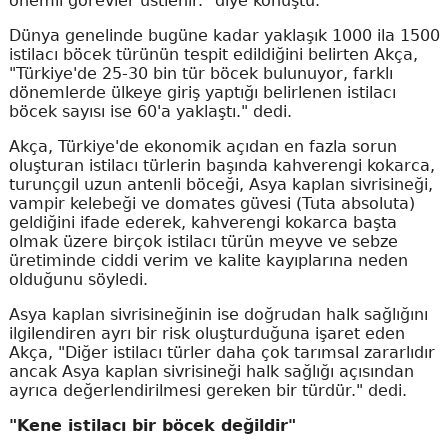
önemli görevler üstlenir." diye konuştu.
Dünya genelinde bugüne kadar yaklaşık 1000 ila 1500
istilacı böcek türünün tespit edildiğini belirten Akça,
"Türkiye'de 25-30 bin tür böcek bulunuyor, farklı
dönemlerde ülkeye giriş yaptığı belirlenen istilacı
böcek sayısı ise 60'a yaklaştı." dedi.
Akça, Türkiye'de ekonomik açıdan en fazla sorun
oluşturan istilacı türlerin başında kahverengi kokarca,
turunçgil uzun antenli böceği, Asya kaplan sivrisineği,
vampir kelebeği ve domates güvesi (Tuta absoluta)
geldiğini ifade ederek, kahverengi kokarca başta
olmak üzere birçok istilacı türün meyve ve sebze
üretiminde ciddi verim ve kalite kayıplarına neden
olduğunu söyledi.
Asya kaplan sivrisineğinin ise doğrudan halk sağlığını
ilgilendiren ayrı bir risk oluşturduğuna işaret eden
Akça, "Diğer istilacı türler daha çok tarımsal zararlıdır
ancak Asya kaplan sivrisineği halk sağlığı açısından
ayrıca değerlendirilmesi gereken bir türdür." dedi.
"Kene istilacı bir böcek değildir"