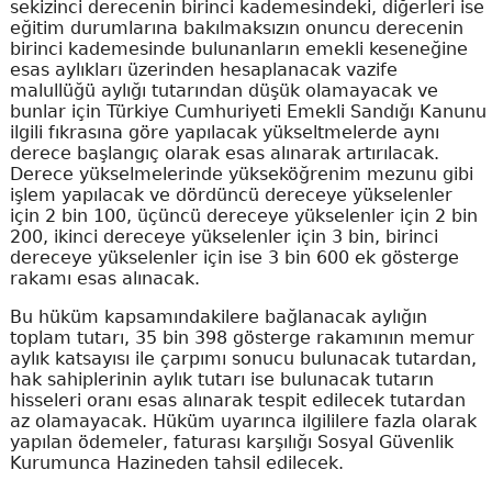
sekizinci derecenin birinci kademesindeki, diğerleri ise
eğitim durumlarına bakılmaksızın onuncu derecenin
birinci kademesinde bulunanların emekli keseneğine
esas aylıkları üzerinden hesaplanacak vazife
malullüğü aylığı tutarından düşük olamayacak ve
bunlar için Türkiye Cumhuriyeti Emekli Sandığı Kanunu
ilgili fıkrasına göre yapılacak yükseltmelerde aynı
derece başlangıç olarak esas alınarak artırılacak.
Derece yükselmelerinde yükseköğrenim mezunu gibi
işlem yapılacak ve dördüncü dereceye yükselenler
için 2 bin 100, üçüncü dereceye yükselenler için 2 bin
200, ikinci dereceye yükselenler için 3 bin, birinci
dereceye yükselenler için ise 3 bin 600 ek gösterge
rakamı esas alınacak.
Bu hüküm kapsamındakilere bağlanacak aylığın
toplam tutarı, 35 bin 398 gösterge rakamının memur
aylık katsayısı ile çarpımı sonucu bulunacak tutardan,
hak sahiplerinin aylık tutarı ise bulunacak tutarın
hisseleri oranı esas alınarak tespit edilecek tutardan
az olamayacak. Hüküm uyarınca ilgililere fazla olarak
yapılan ödemeler, faturası karşılığı Sosyal Güvenlik
Kurumunca Hazineden tahsil edilecek.