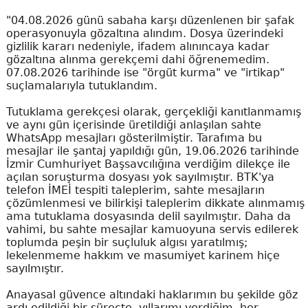
"04.08.2026 günü sabaha karşı düzenlenen bir şafak
operasyonuyla gözaltına alındım. Dosya üzerindeki
gizlilik kararı nedeniyle, ifadem alınıncaya kadar
gözaltına alınma gerekçemi dahi öğrenemedim.
07.08.2026 tarihinde ise "örgüt kurma" ve "irtikap"
suçlamalarıyla tutuklandım.
Tutuklama gerekçesi olarak, gerçekliği kanıtlanmamış
ve aynı gün içerisinde üretildiği anlaşılan sahte
WhatsApp mesajları gösterilmiştir. Tarafıma bu
mesajlar ile şantaj yapıldığı gün, 19.06.2026 tarihinde
İzmir Cumhuriyet Başsavcılığına verdiğim dilekçe ile
açılan soruşturma dosyası yok sayılmıştır. BTK'ya
telefon İMEİ tespiti taleplerim, sahte mesajların
çözümlenmesi ve bilirkişi taleplerim dikkate alınmamış
ama tutuklama dosyasında delil sayılmıştır. Daha da
vahimi, bu sahte mesajlar kamuoyuna servis edilerek
toplumda peşin bir suçluluk algısı yaratılmış;
lekelenmeme hakkım ve masumiyet karinem hiçe
sayılmıştır.
Anayasal güvence altındaki haklarımın bu şekilde göz
ardı edildiği bir süreçte, yıllarımı verdiğim, her