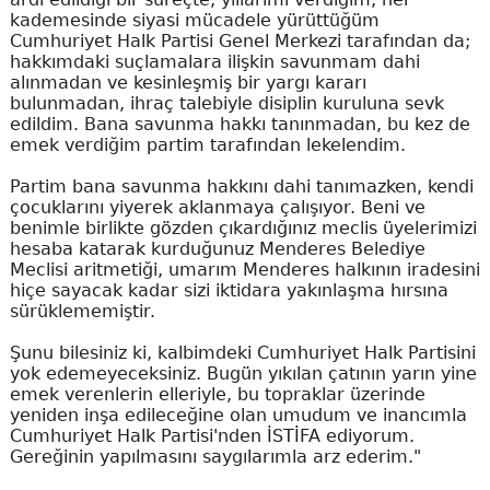
kademesinde siyasi mücadele yürüttüğüm
Cumhuriyet Halk Partisi Genel Merkezi tarafından da;
hakkımdaki suçlamalara ilişkin savunmam dahi
alınmadan ve kesinleşmiş bir yargı kararı
bulunmadan, ihraç talebiyle disiplin kuruluna sevk
edildim. Bana savunma hakkı tanınmadan, bu kez de
emek verdiğim partim tarafından lekelendim.
Partim bana savunma hakkını dahi tanımazken, kendi
çocuklarını yiyerek aklanmaya çalışıyor. Beni ve
benimle birlikte gözden çıkardığınız meclis üyelerimizi
hesaba katarak kurduğunuz Menderes Belediye
Meclisi aritmetiği, umarım Menderes halkının iradesini
hiçe sayacak kadar sizi iktidara yakınlaşma hırsına
sürüklememiştir.
Şunu bilesiniz ki, kalbimdeki Cumhuriyet Halk Partisini
yok edemeyeceksiniz. Bugün yıkılan çatının yarın yine
emek verenlerin elleriyle, bu topraklar üzerinde
yeniden inşa edileceğine olan umudum ve inancımla
Cumhuriyet Halk Partisi'nden İSTİFA ediyorum.
Gereğinin yapılmasını saygılarımla arz ederim."