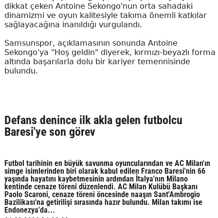
dikkat çeken Antoine Sekongo'nun orta sahadaki
dinamizmi ve oyun kalitesiyle takıma önemli katkılar
sağlayacağına inanıldığı vurgulandı.
Samsunspor, açıklamasının sonunda Antoine
Sekongo'ya "Hoş geldin" diyerek, kırmızı-beyazlı forma
altında başarılarla dolu bir kariyer temennisinde
bulundu.
Defans denince ilk akla gelen futbolcu
Baresi'ye son görev
Futbol tarihinin en büyük savunma oyuncularından ve AC Milan'ın
simge isimlerinden biri olarak kabul edilen Franco Baresi'nin 66
yaşında hayatını kaybetmesinin ardından İtalya'nın Milano
kentinde cenaze töreni düzenlendi. AC Milan Kulübü Başkanı
Paolo Scaroni, cenaze töreni öncesinde naaşın Sant'Ambrogio
Bazilikası'na getirilişi sırasında hazır bulundu. Milan takımı ise
Endonezya'da...