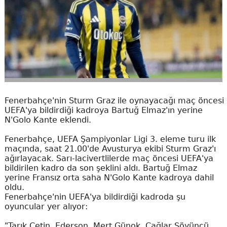
Fenerbahçe'nin Sturm Graz ile oynayacağı maç öncesi
UEFA'ya bildirdiği kadroya Bartuğ Elmaz'ın yerine
N'Golo Kante eklendi.
Fenerbahçe, UEFA Şampiyonlar Ligi 3. eleme turu ilk
maçında, saat 21.00'de Avusturya ekibi Sturm Graz'ı
ağırlayacak. Sarı-lacivertlilerde maç öncesi UEFA'ya
bildirilen kadro da son şeklini aldı. Bartuğ Elmaz
yerine Fransız orta saha N'Golo Kante kadroya dahil
oldu.
Fenerbahçe'nin UEFA'ya bildirdiği kadroda şu
oyuncular yer alıyor:
"Tarık Çetin, Ederson, Mert Günok, Çağlar Söyüncü,