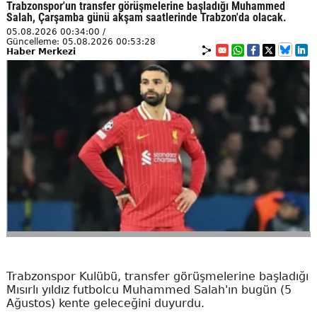
Trabzonspor'un transfer görüşmelerine başladığı Muhammed
Salah, Çarşamba günü akşam saatlerinde Trabzon'da olacak.
05.08.2026 00:34:00 /
Güncelleme: 05.08.2026 00:53:28
Haber Merkezi
Trabzonspor Kulübü, transfer görüşmelerine başladığı
Mısırlı yıldız futbolcu Muhammed Salah'ın bugün (5
Ağustos) kente geleceğini duyurdu.