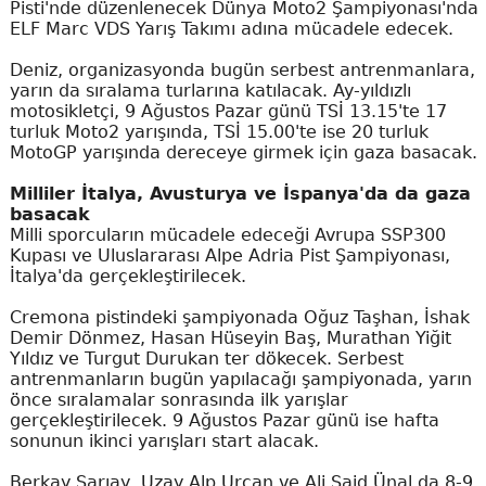
Pisti'nde düzenlenecek Dünya Moto2 Şampiyonası'nda
ELF Marc VDS Yarış Takımı adına mücadele edecek.
Deniz, organizasyonda bugün serbest antrenmanlara,
yarın da sıralama turlarına katılacak. Ay-yıldızlı
motosikletçi, 9 Ağustos Pazar günü TSİ 13.15'te 17
turluk Moto2 yarışında, TSİ 15.00'te ise 20 turluk
MotoGP yarışında dereceye girmek için gaza basacak.
Milliler İtalya, Avusturya ve İspanya'da da gaza
basacak
Milli sporcuların mücadele edeceği Avrupa SSP300
Kupası ve Uluslararası Alpe Adria Pist Şampiyonası,
İtalya'da gerçekleştirilecek.
Cremona pistindeki şampiyonada Oğuz Taşhan, İshak
Demir Dönmez, Hasan Hüseyin Baş, Murathan Yiğit
Yıldız ve Turgut Durukan ter dökecek. Serbest
antrenmanların bugün yapılacağı şampiyonada, yarın
önce sıralamalar sonrasında ilk yarışlar
gerçekleştirilecek. 9 Ağustos Pazar günü ise hafta
sonunun ikinci yarışları start alacak.
Berkay Sarıay, Uzay Alp Urcan ve Ali Said Ünal da 8-9