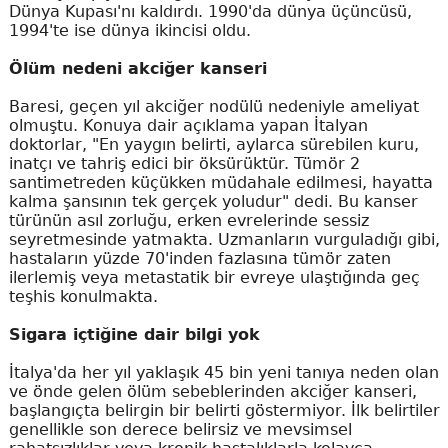
Dünya Kupası'nı kaldırdı. 1990'da dünya üçüncüsü,
1994'te ise dünya ikincisi oldu.
Ölüm nedeni akciğer kanseri
Baresi, geçen yıl akciğer nodülü nedeniyle ameliyat
olmuştu. Konuya dair açıklama yapan İtalyan
doktorlar, "En yaygın belirti, aylarca sürebilen kuru,
inatçı ve tahriş edici bir öksürüktür. Tümör 2
santimetreden küçükken müdahale edilmesi, hayatta
kalma şansının tek gerçek yoludur" dedi. Bu kanser
türünün asıl zorluğu, erken evrelerinde sessiz
seyretmesinde yatmakta. Uzmanların vurguladığı gibi,
hastaların yüzde 70'inden fazlasına tümör zaten
ilerlemiş veya metastatik bir evreye ulaştığında geç
teşhis konulmakta.
Sigara içtiğine dair bilgi yok
İtalya'da her yıl yaklaşık 45 bin yeni tanıya neden olan
ve önde gelen ölüm sebeblerinden akciğer kanseri,
başlangıçta belirgin bir belirti göstermiyor. İlk belirtiler
genellikle son derece belirsiz ve mevsimsel