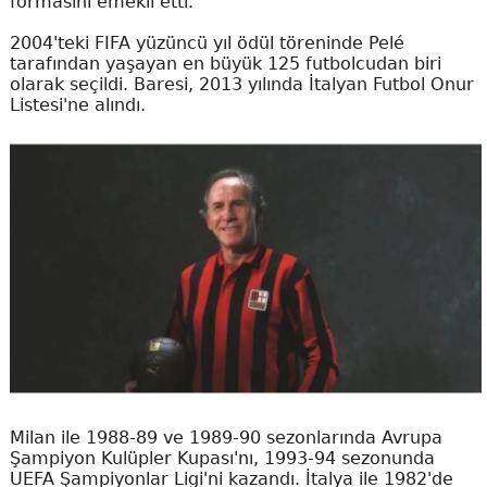
formasını emekli etti.
2004'teki FIFA yüzüncü yıl ödül töreninde Pelé
tarafından yaşayan en büyük 125 futbolcudan biri
olarak seçildi. Baresi, 2013 yılında İtalyan Futbol Onur
Listesi'ne alındı.
Milan ile 1988-89 ve 1989-90 sezonlarında Avrupa
Şampiyon Kulüpler Kupası'nı, 1993-94 sezonunda
UEFA Şampiyonlar Ligi'ni kazandı. İtalya ile 1982'de