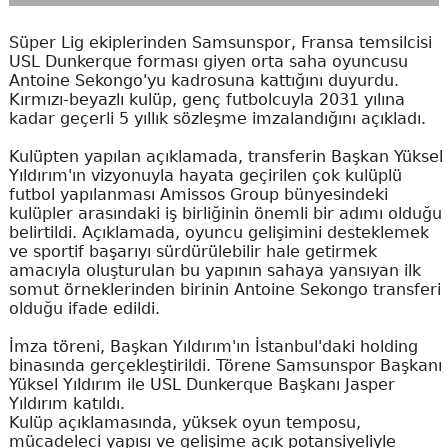
Süper Lig ekiplerinden Samsunspor, Fransa temsilcisi
USL Dunkerque forması giyen orta saha oyuncusu
Antoine Sekongo'yu kadrosuna kattığını duyurdu.
Kırmızı-beyazlı kulüp, genç futbolcuyla 2031 yılına
kadar geçerli 5 yıllık sözleşme imzalandığını açıkladı.
Kulüpten yapılan açıklamada, transferin Başkan Yüksel
Yıldırım'ın vizyonuyla hayata geçirilen çok kulüplü
futbol yapılanması Amissos Group bünyesindeki
kulüpler arasındaki iş birliğinin önemli bir adımı olduğu
belirtildi. Açıklamada, oyuncu gelişimini desteklemek
ve sportif başarıyı sürdürülebilir hale getirmek
amacıyla oluşturulan bu yapının sahaya yansıyan ilk
somut örneklerinden birinin Antoine Sekongo transferi
olduğu ifade edildi.
İmza töreni, Başkan Yıldırım'ın İstanbul'daki holding
binasında gerçekleştirildi. Törene Samsunspor Başkanı
Yüksel Yıldırım ile USL Dunkerque Başkanı Jasper
Yıldırım katıldı.
Kulüp açıklamasında, yüksek oyun temposu,
mücadeleci yapısı ve gelişime açık potansiyeliyle