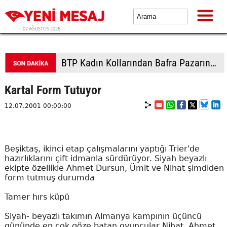
07 AĞUSTOS 2026
Türkiye, Suudi Arabistan ve Pakistan üçlü savunma anlaşması imzalayacak
Kartal Form Tutuyor
12.07.2001 00:00:00
Beşiktaş, ikinci etap çalışmalarını yaptığı Trier'de
hazırlıklarını çift idmanla sürdürüyor. Siyah beyazlı
ekipte özellikle Ahmet Dursun, Ümit ve Nihat şimdiden
form tutmuş durumda
Tamer hırs küpü
Siyah- beyazlı takımın Almanya kampının üçüncü
gününde en çok göze batan oyuncular Nihat, Ahmet