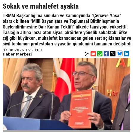
Sokak ve muhalefet ayakta
TBMM Başkanlığı’na sunulan ve kamuoyunda “Çerçeve Yasa”
olarak bilinen “Millî Dayanışma ve Toplumsal Bütünleşmenin
Güçlendirilmesine Dair Kanun Teklifi” ülkede tansiyonu yükseltti.
Taslağın altına imza atan siyasi aktörlere yönelik sokaktaki öfke
çığ gibi büyürken, muhalefet kanadından gelen sert açıklamalar ve
sivil toplumun protestoları siyasetin gündemini tamamen değiştirdi
07.08.2026 15:20:00
Haber Merkezi