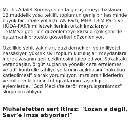
Meclis Adalet Komisyonu'nda görüşülmeye başlanan
12 maddelik yasa teklifi, toplumun geniş bir kesiminde
büyük bir infiale yol açtı. AK Parti, MHP, DEM Parti ve
HÜDA-PAR'lı milletvekillerinin ortak imzalarıyla
TBMM'ye getirilen düzenlemeye karşı birçok şehirde
eş zamanlı protesto gösterileri düzenleniyor.
Özellikle şehit yakınları, gazi dernekleri ve milliyetçi
hassasiyeti yüksek sivil toplum kuruluşları meydanlara
inerek yasanın geri çekilmesini talep ediyor. Sokaktaki
vatandaşlar, örgüt suçlarına yönelik ceza ertelemesi
ve adli kontrolle tahliye yollarının açılmasını "hukukun
katledilmesi" olarak yorumluyor. İmza atan liderlerin
ve milletvekillerinin fotoğraflarının taşındığı
eylemlerde, "Gazi Meclis'te terör meşrulaştırılamaz"
sloganları atılıyor.
Muhalefetten sert itiraz: "Lozan'a değil,
Sevr'e imza atıyorlar!"