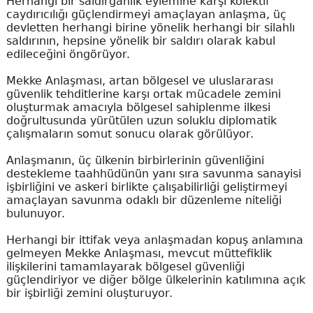
Herhangi bir saldırganlık eylemine karşı kolektif
caydırıcılığı güçlendirmeyi amaçlayan anlaşma, üç
devletten herhangi birine yönelik herhangi bir silahlı
saldırının, hepsine yönelik bir saldırı olarak kabul
edileceğini öngörüyor.
Mekke Anlaşması, artan bölgesel ve uluslararası
güvenlik tehditlerine karşı ortak mücadele zemini
oluşturmak amacıyla bölgesel sahiplenme ilkesi
doğrultusunda yürütülen uzun soluklu diplomatik
çalışmaların somut sonucu olarak görülüyor.
Anlaşmanın, üç ülkenin birbirlerinin güvenliğini
destekleme taahhüdünün yanı sıra savunma sanayisi
işbirliğini ve askeri birlikte çalışabilirliği geliştirmeyi
amaçlayan savunma odaklı bir düzenleme niteliği
bulunuyor.
Herhangi bir ittifak veya anlaşmadan kopuş anlamına
gelmeyen Mekke Anlaşması, mevcut müttefiklik
ilişkilerini tamamlayarak bölgesel güvenliği
güçlendiriyor ve diğer bölge ülkelerinin katılımına açık
bir işbirliği zemini oluşturuyor.