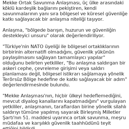
Mekke Ortak Savunma Anlaşması, üç ülke arasındaki
köklü kardeşlik bağlarını pekiştiren, kendi
savunmalarının yanı sıra bölgesel ve küresel güvenliğe
katkı sağlayacak bir anlaşma niteliği taşıyor.
Anlaşma, "bölgede barışın, huzurun ve güvenliğin
destekleyici unsuru" olarak değerlendiriliyor.
"Türkiye'nin NATO üyeliği ile bölgesel ortaklıklarının
birbirinin alternatifi olmadığını, güvenlik yükünün
paylaşılmasını sağlayan tamamlayıcı yapılar"
olduğunu belirten yetkililer, "Bu anlaşma saldırgan bir
askeri cephe, çevreleme girişimi veya saldırı
planlaması değil, bölgesel istikrarı sağlamaya yönelik
Terörsüz Bölge hedefine de katkı sağlayacak bir adım"
değerlendirmesinde bulundu.
"Mekke Anlaşması'nın, hiçbir ülkeyi hedeflemediğini,
mevcut diyalog kanallarını kapatmadığını" vurgulayan
yetkililer, anlaşmanın, taraflardan birine yönelik silahlı
saldırıyı tümüne yapılmış sayarak Birleşmiş Milletler
Şartı'nın 51. maddesi uyarınca ortak savunma, meşru
müdafaa ve karşılıklı güvenlik taahhüdünü teyit
ettiğini bildirdi.