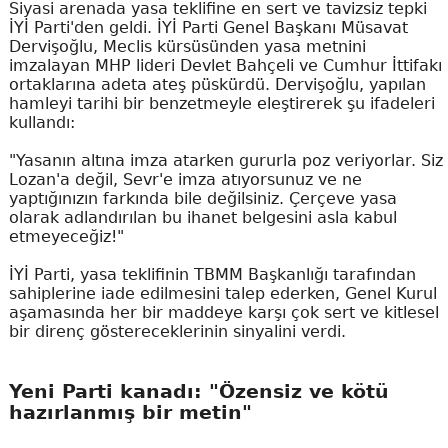
Siyasi arenada yasa teklifine en sert ve tavizsiz tepki
İYİ Parti'den geldi. İYİ Parti Genel Başkanı Müsavat
Dervişoğlu, Meclis kürsüsünden yasa metnini
imzalayan MHP lideri Devlet Bahçeli ve Cumhur İttifakı
ortaklarına adeta ateş püskürdü. Dervişoğlu, yapılan
hamleyi tarihi bir benzetmeyle eleştirerek şu ifadeleri
kullandı:
"Yasanın altına imza atarken gururla poz veriyorlar. Siz
Lozan'a değil, Sevr'e imza atıyorsunuz ve ne
yaptığınızın farkında bile değilsiniz. Çerçeve yasa
olarak adlandırılan bu ihanet belgesini asla kabul
etmeyeceğiz!"
İYİ Parti, yasa teklifinin TBMM Başkanlığı tarafından
sahiplerine iade edilmesini talep ederken, Genel Kurul
aşamasında her bir maddeye karşı çok sert ve kitlesel
bir direnç göstereceklerinin sinyalini verdi.
Yeni Parti kanadı: "Özensiz ve kötü
hazırlanmış bir metin"