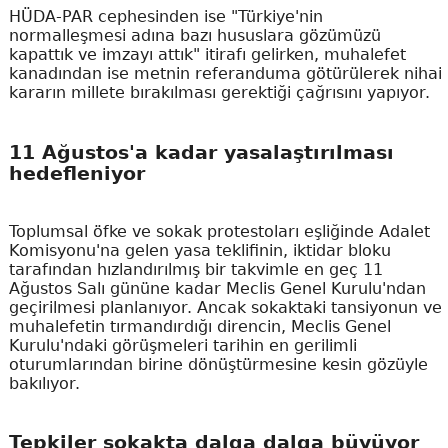
HÜDA-PAR cephesinden ise "Türkiye'nin
normalleşmesi adına bazı hususlara gözümüzü
kapattık ve imzayı attık" itirafı gelirken, muhalefet
kanadından ise metnin referanduma götürülerek nihai
kararın millete bırakılması gerektiği çağrısını yapıyor.
11 Ağustos'a kadar yasalaştırılması
hedefleniyor
Toplumsal öfke ve sokak protestoları eşliğinde Adalet
Komisyonu'na gelen yasa teklifinin, iktidar bloku
tarafından hızlandırılmış bir takvimle en geç 11
Ağustos Salı gününe kadar Meclis Genel Kurulu'ndan
geçirilmesi planlanıyor. Ancak sokaktaki tansiyonun ve
muhalefetin tırmandırdığı direncin, Meclis Genel
Kurulu'ndaki görüşmeleri tarihin en gerilimli
oturumlarından birine dönüştürmesine kesin gözüyle
bakılıyor.
Tepkiler sokakta dalga dalga büyüyor