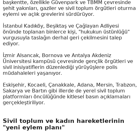
başkentte, özellikle Güvenpark ve TBMM çevresinde
şehit yakınları, gaziler ve sivil toplum örgütleri oturma
eylemi ve açlık grevlerini sürdürüyor.
İstanbul Kadıköy, Beşiktaş ve Çağlayan Adliyesi
önünde toplanan binlerce kişi, "hukukun üstünlüğü"
vurgusuyla taslağın derhal geri çekilmesini talep
ediyor.
İzmir Alsancak, Bornova ve Antalya Akdeniz
Üniversitesi kampüsü çevresinde gençlik örgütleri ve
sivil inisiyatiflerin düzenlediği yürüyüşlere polis
müdahaleleri yaşanıyor.
Eskişehir, Kocaeli, Çanakkale, Adana, Mersin, Trabzon,
Sakarya ve Bartın gibi illerde de yerel sivil toplum
platformları öncülüğünde kitlesel basın açıklamaları
gerçekleştiriliyor.
Sivil toplum ve kadın hareketlerinin
"yeni eylem planı"