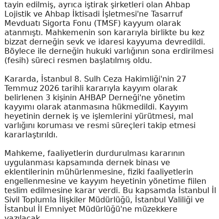
tayin edilmiş, ayrıca iştirak şirketleri olan Ahbap
Lojistik ve Ahbap İktisadi İşletmesi'ne Tasarruf
Mevduatı Sigorta Fonu (TMSF) kayyum olarak
atanmıştı. Mahkemenin son kararıyla birlikte bu kez
bizzat derneğin sevk ve idaresi kayyuma devredildi.
Böylece ile derneğin hukuki varlığının sona erdirilmesi
(fesih) süreci resmen başlatılmış oldu.
Kararda, İstanbul 8. Sulh Ceza Hakimliği'nin 27
Temmuz 2026 tarihli kararıyla kayyım olarak
belirlenen 3 kişinin AHBAP Derneği'ne yönetim
kayyımı olarak atanmasına hükmedildi. Kayyım
heyetinin dernek iş ve işlemlerini yürütmesi, mal
varlığını koruması ve resmi süreçleri takip etmesi
kararlaştırıldı.
Mahkeme, faaliyetlerin durdurulması kararının
uygulanması kapsamında dernek binası ve
eklentilerinin mühürlenmesine, fiziki faaliyetlerin
engellenmesine ve kayyım heyetinin yönetime fiilen
teslim edilmesine karar verdi. Bu kapsamda İstanbul İl
Sivil Toplumla İlişkiler Müdürlüğü, İstanbul Valiliği ve
İstanbul İl Emniyet Müdürlüğü'ne müzekkere
yazılacak.