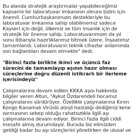
Bu alanda stratejik araştırmalar yapabileceğimiz
kapsamlı bir laboratuvar imkanının olması bizim için
önemli. Cumhurbaşkanımızın destekleriyle bu
laboratuvar imkanına sahip olabilmemiz sadece
Kayseri için değil, ülkemiz ve tüm insanlık için de
stratejik bir öneme sahip. Laboratuvarımızın da yıl
sonu itibarıyla hazırlıklarımız bitmek üzere. İnşaatımız
tamamlandı. Laboratuvarın teknik cihazlar anlamında
son bağlantıları devam etmekte" dedi.
"Birinci fazla birlikte ikinci ve üçüncü faz
sürecini de tamamlayıp aşının hazır olması
süreçlerine doğru düzenli istikrarlı bir ilerleme
içerisindeyiz"
Çalışmalarına devam edilen KKKA aşısı hakkında
bilgiler veren Altun, "Aykut Özdarendeli hocamız
çalışmalarını sürdürüyor. Özellikle çalışmalarına Kırım
Kongo Kanamalı Virüslü ateşli hastalığı dediğimiz kene
ısırmasının sebep olduğu rahatsızlıkla ilgili aşı
çalışmalarına devam ediyor. Birinci fazla ilgili ciddi
mesafe almış durumdayız. Burada biz elimizden
geldiği kadar bu aşı süreçlerini yönetirken de ulusal ve