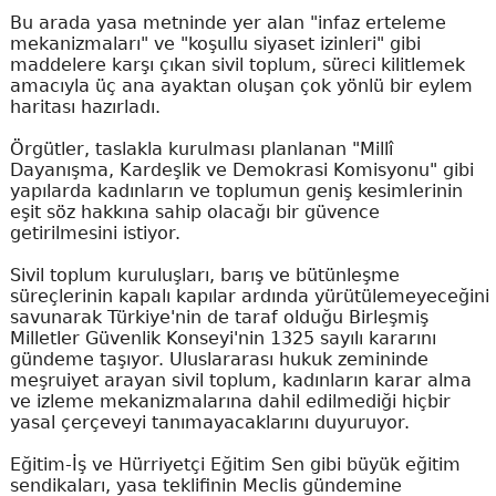
Bu arada yasa metninde yer alan "infaz erteleme
mekanizmaları" ve "koşullu siyaset izinleri" gibi
maddelere karşı çıkan sivil toplum, süreci kilitlemek
amacıyla üç ana ayaktan oluşan çok yönlü bir eylem
haritası hazırladı.
Örgütler, taslakla kurulması planlanan "Millî
Dayanışma, Kardeşlik ve Demokrasi Komisyonu" gibi
yapılarda kadınların ve toplumun geniş kesimlerinin
eşit söz hakkına sahip olacağı bir güvence
getirilmesini istiyor.
Sivil toplum kuruluşları, barış ve bütünleşme
süreçlerinin kapalı kapılar ardında yürütülemeyeceğini
savunarak Türkiye'nin de taraf olduğu Birleşmiş
Milletler Güvenlik Konseyi'nin 1325 sayılı kararını
gündeme taşıyor. Uluslararası hukuk zemininde
meşruiyet arayan sivil toplum, kadınların karar alma
ve izleme mekanizmalarına dahil edilmediği hiçbir
yasal çerçeveyi tanımayacaklarını duyuruyor.
Eğitim-İş ve Hürriyetçi Eğitim Sen gibi büyük eğitim
sendikaları, yasa teklifinin Meclis gündemine