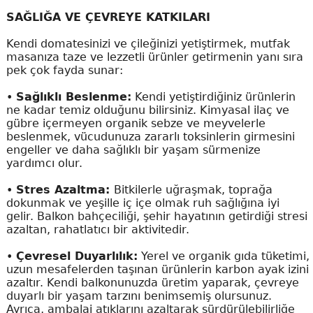
SAĞLIĞA VE ÇEVREYE KATKILARI
Kendi domatesinizi ve çileğinizi yetiştirmek, mutfak
masanıza taze ve lezzetli ürünler getirmenin yanı sıra
pek çok fayda sunar:
•
Sağlıklı Beslenme:
Kendi yetiştirdiğiniz ürünlerin
ne kadar temiz olduğunu bilirsiniz. Kimyasal ilaç ve
gübre içermeyen organik sebze ve meyvelerle
beslenmek, vücudunuza zararlı toksinlerin girmesini
engeller ve daha sağlıklı bir yaşam sürmenize
yardımcı olur.
•
Stres Azaltma:
Bitkilerle uğraşmak, toprağa
dokunmak ve yeşille iç içe olmak ruh sağlığına iyi
gelir. Balkon bahçeciliği, şehir hayatının getirdiği stresi
azaltan, rahatlatıcı bir aktivitedir.
•
Çevresel Duyarlılık:
Yerel ve organik gıda tüketimi,
uzun mesafelerden taşınan ürünlerin karbon ayak izini
azaltır. Kendi balkonunuzda üretim yaparak, çevreye
duyarlı bir yaşam tarzını benimsemiş olursunuz.
Ayrıca, ambalaj atıklarını azaltarak sürdürülebilirliğe