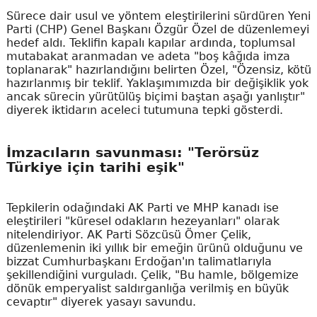
Sürece dair usul ve yöntem eleştirilerini sürdüren Yeni
Parti (CHP) Genel Başkanı Özgür Özel de düzenlemeyi
hedef aldı. Teklifin kapalı kapılar ardında, toplumsal
mutabakat aranmadan ve adeta "boş kâğıda imza
toplanarak" hazırlandığını belirten Özel, "Özensiz, kötü
hazırlanmış bir teklif. Yaklaşımımızda bir değişiklik yok
ancak sürecin yürütülüş biçimi baştan aşağı yanlıştır"
diyerek iktidarın aceleci tutumuna tepki gösterdi.
İmzacıların savunması: "Terörsüz
Türkiye için tarihi eşik"
Tepkilerin odağındaki AK Parti ve MHP kanadı ise
eleştirileri "küresel odakların hezeyanları" olarak
nitelendiriyor. AK Parti Sözcüsü Ömer Çelik,
düzenlemenin iki yıllık bir emeğin ürünü olduğunu ve
bizzat Cumhurbaşkanı Erdoğan'ın talimatlarıyla
şekillendiğini vurguladı. Çelik, "Bu hamle, bölgemize
dönük emperyalist saldırganlığa verilmiş en büyük
cevaptır" diyerek yasayı savundu.