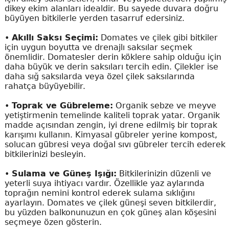
dikey ekim alanları idealdir. Bu sayede duvara doğru
büyüyen bitkilerle yerden tasarruf edersiniz.
•
Akıllı Saksı Seçimi:
Domates ve çilek gibi bitkiler
için uygun boyutta ve drenajlı saksılar seçmek
önemlidir. Domatesler derin köklere sahip olduğu için
daha büyük ve derin saksıları tercih edin. Çilekler ise
daha sığ saksılarda veya özel çilek saksılarında
rahatça büyüyebilir.
•
Toprak ve Gübreleme:
Organik sebze ve meyve
yetiştirmenin temelinde kaliteli toprak yatar. Organik
madde açısından zengin, iyi drene edilmiş bir toprak
karışımı kullanın. Kimyasal gübreler yerine kompost,
solucan gübresi veya doğal sıvı gübreler tercih ederek
bitkilerinizi besleyin.
•
Sulama ve Güneş Işığı:
Bitkilerinizin düzenli ve
yeterli suya ihtiyacı vardır. Özellikle yaz aylarında
toprağın nemini kontrol ederek sulama sıklığını
ayarlayın. Domates ve çilek güneşi seven bitkilerdir,
bu yüzden balkonunuzun en çok güneş alan köşesini
seçmeye özen gösterin.