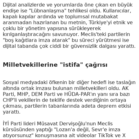
Dijital analizlerde ve yorumlarda öne çıkan en büyük
endişe ise "Lübnanlaşma" tehlikesi oldu. Kullanıcılar,
kapalı kapılar ardında ve toplumsal mutabakat
aranmadan hazırlanan bu metnin, Türkiye'yi etnik ve
çoklu bir yönetim yapısına sürükleyerek
kırılganlaştıracağını savunuyor. Meclis'teki partilerin
"boş kağıtlara imza atarak" bu süreci yürütmesi ise
dijital tabanda çok ciddi bir güvensizlik dalgası yarattı.
Milletvekillerine "istifa" çağrısı
Sosyal medyadaki öfkenin bir diğer hedefi ise taslağın
altında ortak imzası bulunan milletvekilleri oldu. AK
Parti, MHP, DEM Parti ve HÜDA-PAR'ın yanı sıra bazı
CHP'li vekillerin de teklife destek verdiğinin ortaya
çıkması, partilerin tabanlarında adeta deprem etkisi
yarattı.
İYİ Parti lideri Müsavat Dervişoğlu'nun Meclis
kürsüsünden yaptığı "Lozan'a değil, Sevr'e imza
atıyorsunuz" konuşmasına ait videolar TikTok ve X