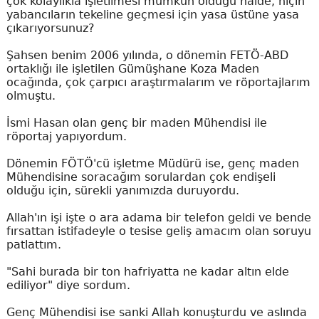
çok kolaylıkla işletilmesi mümkün olduğu halde, niçin
yabancıların tekeline geçmesi için yasa üstüne yasa
çıkarıyorsunuz?
Şahsen benim 2006 yılında, o dönemin FETÖ-ABD
ortaklığı ile işletilen Gümüşhane Koza Maden
ocağında, çok çarpıcı araştırmalarım ve röportajlarım
olmuştu.
İsmi Hasan olan genç bir maden Mühendisi ile
röportaj yapıyordum.
Dönemin FÖTÖ'cü işletme Müdürü ise, genç maden
Mühendisine soracağım sorulardan çok endişeli
olduğu için, sürekli yanımızda duruyordu.
Allah'ın işi işte o ara adama bir telefon geldi ve bende
fırsattan istifadeyle o tesise geliş amacım olan soruyu
patlattım.
"Sahi burada bir ton hafriyatta ne kadar altın elde
ediliyor" diye sordum.
Genç Mühendisi ise sanki Allah konuşturdu ve aslında