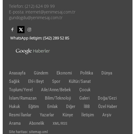
Telefon: (212) 624 09 99
E-posta: internet@yenimesaj.com.tr
gundogdu@yenimesaj.com.tr
WhatsApp iletişim:
(542)
289 52 85
Anasayfa
Gündem
Ekonomi
Politika
Dünya
Sağlık
Ehl-i Beyt
Spor
Kültür/Sanat
Toplum/Yerel
Aile/Anne/Bebek
Çocuk
İslam/Ramazan
Bilim/Teknoloji
Galeri
Doğa/Gezi
Hukuk
Eğitim
Emlak
Diğer
İBB
Özel Haber
Resmi İlanlar
Yazarlar
Künye
İletişim
Arşiv
Arama
Abonelik
XML/RSS
Site haritası: sitemap.xml