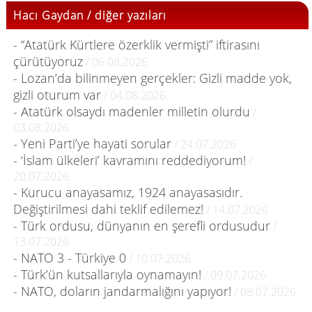
Hacı Gaydan / diğer yazıları
- “Atatürk Kürtlere özerklik vermişti” iftirasını
çürütüyoruz
/ 06.08.2026
- Lozan’da bilinmeyen gerçekler: Gizli madde yok,
gizli oturum var
/ 04.08.2026
- Atatürk olsaydı madenler milletin olurdu
/
03.08.2026
- Yeni Parti’ye hayati sorular
/ 24.07.2026
- ‘İslam ülkeleri’ kavramını reddediyorum!
/
20.07.2026
- Kurucu anayasamız, 1924 anayasasıdır.
Değiştirilmesi dahi teklif edilemez!
/ 14.07.2026
- Türk ordusu, dünyanın en şerefli ordusudur
/
13.07.2026
- NATO 3 - Türkiye 0
/ 10.07.2026
- Türk’ün kutsallarıyla oynamayın!
/ 09.07.2026
- NATO, doların jandarmalığını yapıyor!
/ 08.07.2026