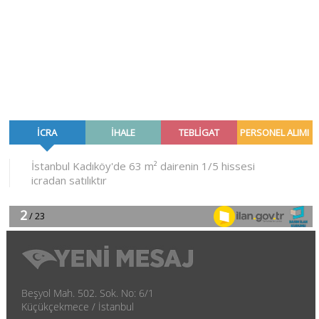
Beşyol Mah. 502. Sok. No: 6/1
Küçükçekmece / İstanbul