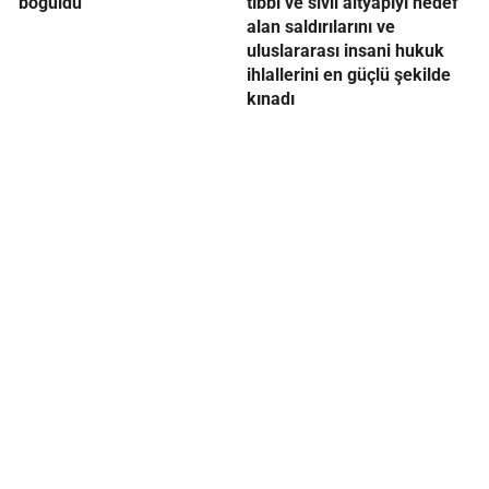
boğuldu
tıbbi ve sivil altyapıyı hedef
alan saldırılarını ve
uluslararası insani hukuk
ihlallerini en güçlü şekilde
kınadı