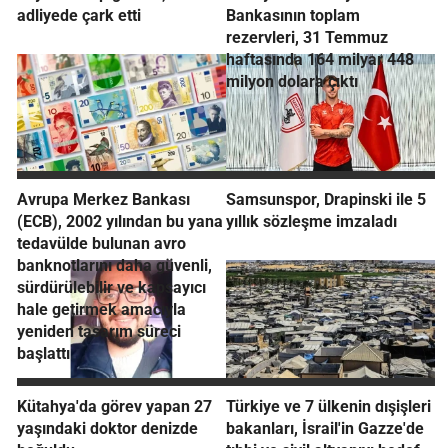
adliyede çark etti
Bankasının toplam
rezervleri, 31 Temmuz
haftasında 164 milyar 448
milyon dolara çıktı
Avrupa Merkez Bankası
Samsunspor, Drapinski ile 5
(ECB), 2002 yılından bu yana
yıllık sözleşme imzaladı
tedavülde bulunan avro
banknotlarını daha güvenli,
sürdürülebilir ve kapsayıcı
hale getirmek amacıyla
yeniden tasarım süreci
başlattı
Kütahya'da görev yapan 27
Türkiye ve 7 ülkenin dışişleri
yaşındaki doktor denizde
bakanları, İsrail'in Gazze'de