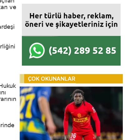
açılan
kan ve
ardeşi
liğini
 Hukuk
ını
arının
rinde