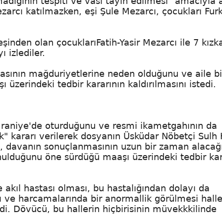
adığının tespiti ve vasi tayin edilmesi" amacıyla 
rcı katılmazken, eşi Şule Mezarcı, çocukları Fur
şinden olan çocuklarıFatih-Yasir Mezarcı ile 7 kızk
 izlediler.
sının mağduriyetlerine neden olduğunu ve aile bir
 üzerindeki tedbir kararının kaldırılmasını istedi.
mraniye'de oturduğunu ve resmi ikametgahının da
ik" kararı verilerek dosyanın Üsküdar Nöbetçi Sulh
, davanın sonuçlanmasının uzun bir zaman alacağ
onulduğunu öne sürdüğü maaşı üzerindeki tedbir kar
e akıl hastası olması, bu hastalığından dolayı da
 ve harcamalarında bir anormallik görülmesi halle
di. Dövücü, bu hallerin hiçbirisinin müvekkkilinde