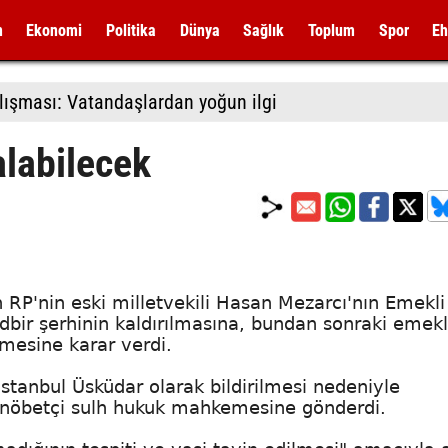
m
Ekonomi
Politika
Dünya
Sağlık
Toplum
Spor
Eh
lışması: Vatandaşlardan yoğun ilgi
alabilecek
RP'nin eski milletvekili Hasan Mezarcı'nın Emekli
dbir şerhinin kaldırılmasına, bundan sonraki emekl
mesine karar verdi.
tanbul Üsküdar olarak bildirilmesi nedeniyle
ar nöbetçi sulh hukuk mahkemesine gönderdi.