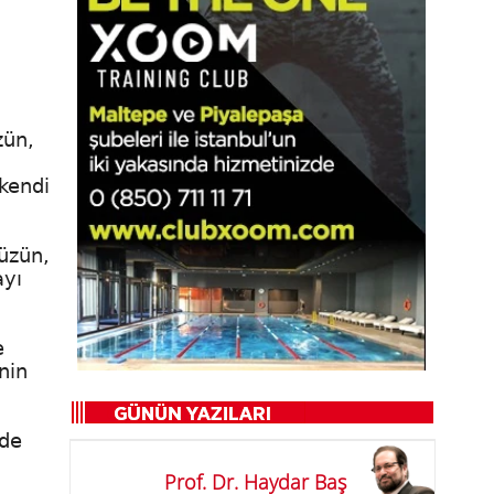
zün,
 kendi
üzün,
ayı
e
nin
rde
Prof. Dr. Haydar Baş