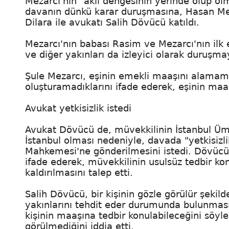
Mezarcı'nın "akli dengesinin yerinde olup olm
davanın dünkü karar duruşmasına, Hasan Meza
Dilara ile avukatı Salih Dövücü katıldı.
Mezarcı'nın babası Rasim ve Mezarcı'nın ilk e
ve diğer yakınları da izleyici olarak duruşmayı
Şule Mezarcı, eşinin emekli maaşını alamama
oluşturamadıklarını ifade ederek, eşinin maaşı
Avukat yetkisizlik istedi
Avukat Dövücü de, müvekkilinin İstanbul Ü
İstanbul olması nedeniyle, davada "yetkisizl
Mahkemesi'ne gönderilmesini istedi. Dövücü
ifade ederek, müvekkilinin usulsüz tedbir k
kaldırılmasını talep etti.
Salih Dövücü, bir kişinin gözle görülür şekild
yakınlarını tehdit eder durumunda bulunması
kişinin maaşına tedbir konulabileceğini söyle
görülmediğini iddia etti.