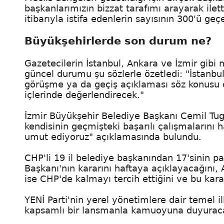
başkanlarımızın bizzat tarafımı arayarak ilet
itibarıyla istifa edenlerin sayısının 300'ü ge
Büyükşehirlerde son durum ne?
Gazetecilerin İstanbul, Ankara ve İzmir gibi 
güncel durumu şu sözlerle özetledi: "İstanbul 
görüşme ya da geçiş açıklaması söz konusu değ
içlerinde değerlendirecek."
İzmir Büyükşehir Belediye Başkanı Cemil Tuga
kendisinin geçmişteki başarılı çalışmalarını 
umut ediyoruz" açıklamasında bulundu.
CHP'li 19 il belediye başkanından 17'sinin p
Başkanı'nın kararını haftaya açıklayacağını
ise CHP'de kalmayı tercih ettiğini ve bu kara
YENİ Parti'nin yerel yönetimlere dair temel i
kapsamlı bir lansmanla kamuoyuna duyuracağı