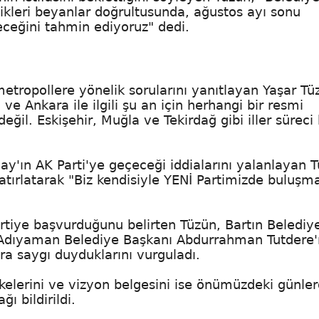
tikleri beyanlar doğrultusunda, ağustos ayı sonu
çeceğini tahmin ediyoruz" dedi.
metropollere yönelik sorularını yanıtlayan Yaşar Tü
ve Ankara ile ilgili şu an için herhangi bir resmi
il. Eskişehir, Muğla ve Tekirdağ gibi iller süreci
y'ın AK Parti'ye geçeceği iddialarını yalanlayan T
hatırlatarak "Biz kendisiyle YENİ Partimizde buluşm
artiye başvurduğunu belirten Tüzün, Bartın Belediy
, Adıyaman Belediye Başkanı Abdurrahman Tutdere'
ra saygı duyduklarını vurguladı.
lkelerini ve vizyon belgesini ise önümüzdeki günle
 bildirildi.