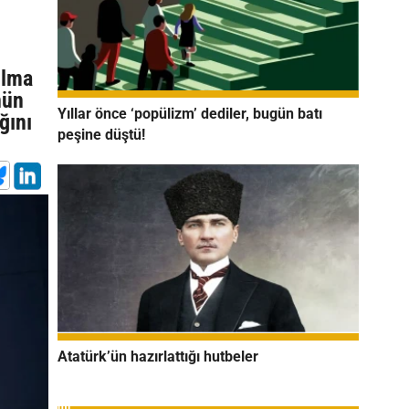
ılma
nün
Yıllar önce ‘popülizm’ dediler, bugün batı
ğını
peşine düştü!
Atatürk’ün hazırlattığı hutbeler