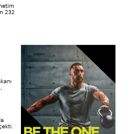
önetim
en 232
şkanı
,
da
ekti.
e