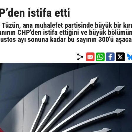
den istifa etti
 Tüzün, ana muhalefet partisinde büyük bir kır
anının CHP'den istifa ettiğini ve büyük bölümü
ağustos ayı sonuna kadar bu sayının 300'ü aşaca