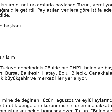
 kırılımını net rakamlarla paylaşan Tüzün, yerel y
ğını dile getirdi. Paylaşılan verilere göre istifa ed
ilde:
ye başkanı
17 isim
Türkiye genelindeki 28 ilde hiç CHP'li belediye ba
ın, Bursa, Balıkesir, Hatay, Bolu, Bilecik, Çanakkale
k büyükşehir ve merkez iller yer alıyor.
vimine de değinen Tüzün, ağustos ve eylül ayların
aritmetik dengelerin korunmasının önemine dikkat ç
nın istifasını beklettiğini söyleyen Tüzün, "Belediy