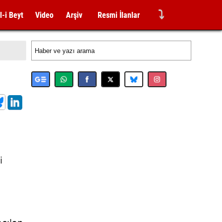
⤵
l-i Beyt
Video
Arşiv
Resmi İlanlar
i