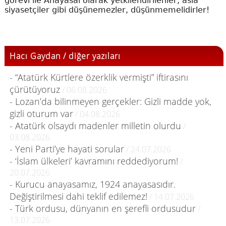
görevi ile Anayasal olarak yetkilendirilenler, asla
siyasetçiler gibi düşünemezler, düşünmemelidirler!
Hacı Gaydan / diğer yazıları
- “Atatürk Kürtlere özerklik vermişti” iftirasını
çürütüyoruz
/ 06.08.2026
- Lozan’da bilinmeyen gerçekler: Gizli madde yok,
gizli oturum var
/ 04.08.2026
- Atatürk olsaydı madenler milletin olurdu
/
03.08.2026
- Yeni Parti’ye hayati sorular
/ 24.07.2026
- ‘İslam ülkeleri’ kavramını reddediyorum!
/
20.07.2026
- Kurucu anayasamız, 1924 anayasasıdır.
Değiştirilmesi dahi teklif edilemez!
/ 14.07.2026
- Türk ordusu, dünyanın en şerefli ordusudur
/
13.07.2026