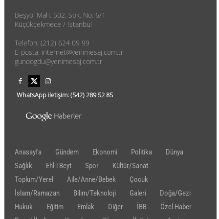
Beşyol Mah. 502. Sok. No: 6/1
Küçükçekmece / İstanbul
Telefon: (212) 624 09 99
E-posta: internet@yenimesaj.com.tr
gundogdu@yenimesaj.com.tr
WhatsApp iletişim:
(542)
289 52 85
Anasayfa
Gündem
Ekonomi
Politika
Dünya
Sağlık
Ehl-i Beyt
Spor
Kültür/Sanat
Toplum/Yerel
Aile/Anne/Bebek
Çocuk
İslam/Ramazan
Bilim/Teknoloji
Galeri
Doğa/Gezi
Hukuk
Eğitim
Emlak
Diğer
İBB
Özel Haber