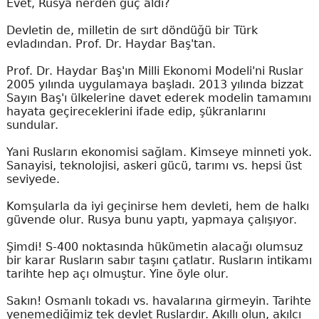
Evet, Rusya nerden güç aldı?
Devletin de, milletin de sırt döndüğü bir Türk
evladından. Prof. Dr. Haydar Baş'tan.
Prof. Dr. Haydar Baş'ın Milli Ekonomi Modeli'ni Ruslar
2005 yılında uygulamaya başladı. 2013 yılında bizzat
Sayın Baş'ı ülkelerine davet ederek modelin tamamını
hayata geçireceklerini ifade edip, şükranlarını
sundular.
Yani Rusların ekonomisi sağlam. Kimseye minneti yok.
Sanayisi, teknolojisi, askeri gücü, tarımı vs. hepsi üst
seviyede.
Komşularla da iyi geçinirse hem devleti, hem de halkı
güvende olur. Rusya bunu yaptı, yapmaya çalışıyor.
Şimdi! S-400 noktasında hükümetin alacağı olumsuz
bir karar Rusların sabır taşını çatlatır. Rusların intikamı
tarihte hep açı olmuştur. Yine öyle olur.
Sakın! Osmanlı tokadı vs. havalarına girmeyin. Tarihte
yenemediğimiz tek devlet Ruslardır. Akıllı olun, akılcı