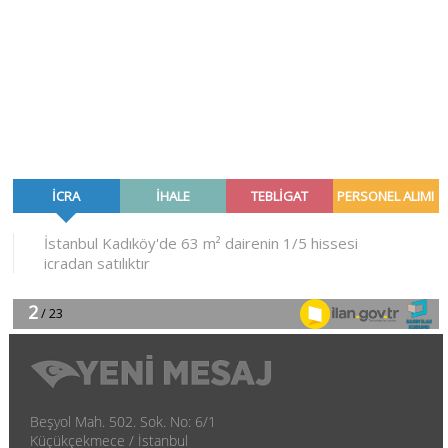
Beşyol Mah. 502. Sok. No: 6/1
Küçükçekmece / İstanbul