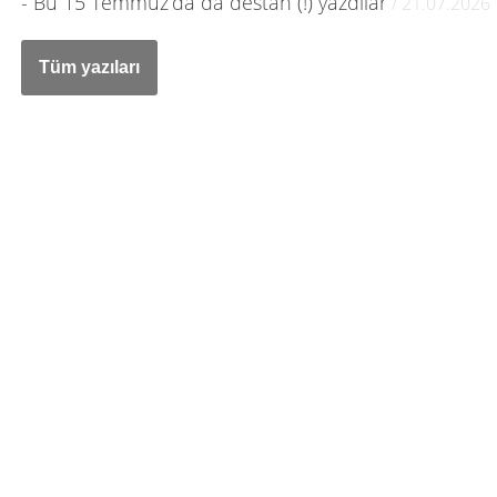
- Bu 15 Temmuz’da da destan (!) yazdılar
/ 21.07.2026