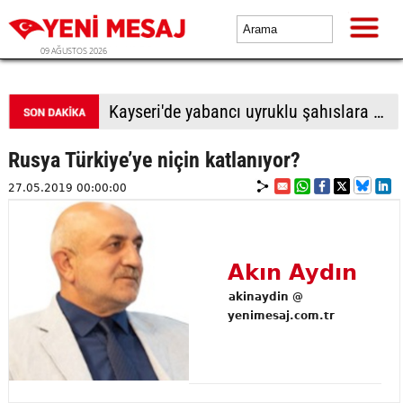
09 AĞUSTOS 2026
Kayseri'de yabancı uyruklu şahıslara biber gazı sıkıp bıçakladılar: 1 ölü, 1 yaralı
Rusya Türkiye’ye niçin katlanıyor?
27.05.2019 00:00:00
Akın Aydın
akinaydin @
yenimesaj.com.tr