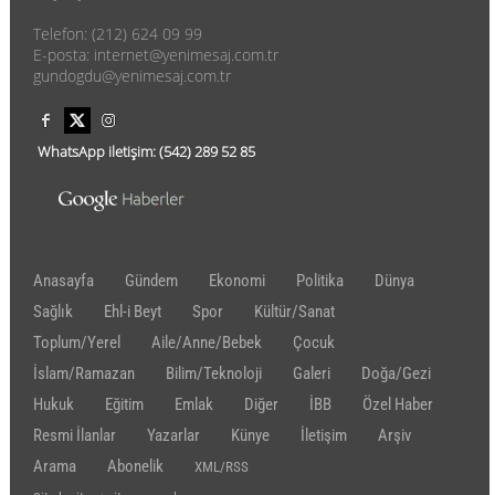
Telefon: (212) 624 09 99
E-posta: internet@yenimesaj.com.tr
gundogdu@yenimesaj.com.tr
WhatsApp iletişim:
(542)
289 52 85
Anasayfa
Gündem
Ekonomi
Politika
Dünya
Sağlık
Ehl-i Beyt
Spor
Kültür/Sanat
Toplum/Yerel
Aile/Anne/Bebek
Çocuk
İslam/Ramazan
Bilim/Teknoloji
Galeri
Doğa/Gezi
Hukuk
Eğitim
Emlak
Diğer
İBB
Özel Haber
Resmi İlanlar
Yazarlar
Künye
İletişim
Arşiv
Arama
Abonelik
XML/RSS