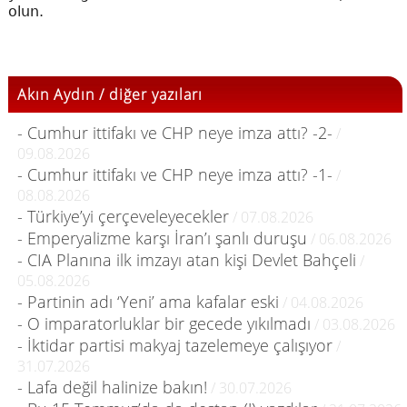
olun.
Akın Aydın / diğer yazıları
- Cumhur ittifakı ve CHP neye imza attı? -2-
/
09.08.2026
- Cumhur ittifakı ve CHP neye imza attı? -1-
/
08.08.2026
- Türkiye’yi çerçeveleyecekler
/ 07.08.2026
- Emperyalizme karşı İran’ı şanlı duruşu
/ 06.08.2026
- CIA Planına ilk imzayı atan kişi Devlet Bahçeli
/
05.08.2026
- Partinin adı ‘Yeni’ ama kafalar eski
/ 04.08.2026
- O imparatorluklar bir gecede yıkılmadı
/ 03.08.2026
- İktidar partisi makyaj tazelemeye çalışıyor
/
31.07.2026
- Lafa değil halinize bakın!
/ 30.07.2026