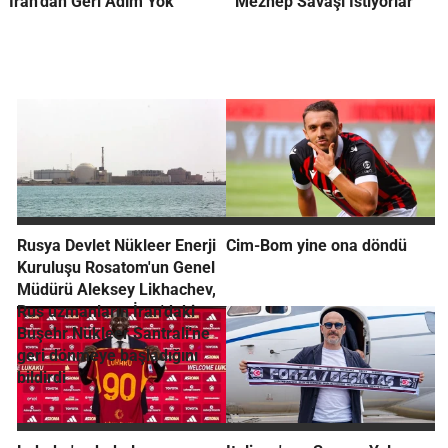
İran'dan Geri Adım Yok
Mezhep Savaşı İstiyorlar
Rusya Devlet Nükleer Enerji
Cim-Bom yine ona döndü
Kuruluşu Rosatom'un Genel
Müdürü Aleksey Likhachev,
Rus uzmanların İran'daki
Buşehr Nükleer Santrali'ne
geri dönmeye başladığını
bildirdi