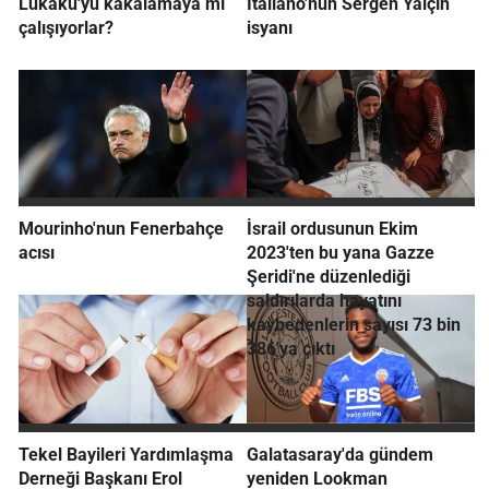
Lukaku'yu kakalamaya mı
Italiano'nun Sergen Yalçın
çalışıyorlar?
isyanı
Mourinho'nun Fenerbahçe
İsrail ordusunun Ekim
acısı
2023'ten bu yana Gazze
Şeridi'ne düzenlediği
saldırılarda hayatını
kaybedenlerin sayısı 73 bin
386'ya çıktı
Tekel Bayileri Yardımlaşma
Galatasaray'da gündem
Derneği Başkanı Erol
yeniden Lookman