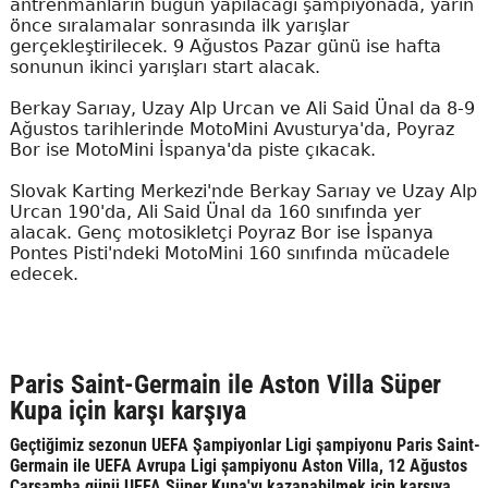
antrenmanların bugün yapılacağı şampiyonada, yarın
önce sıralamalar sonrasında ilk yarışlar
gerçekleştirilecek. 9 Ağustos Pazar günü ise hafta
sonunun ikinci yarışları start alacak.
Berkay Sarıay, Uzay Alp Urcan ve Ali Said Ünal da 8-9
Ağustos tarihlerinde MotoMini Avusturya'da, Poyraz
Bor ise MotoMini İspanya'da piste çıkacak.
Slovak Karting Merkezi'nde Berkay Sarıay ve Uzay Alp
Urcan 190'da, Ali Said Ünal da 160 sınıfında yer
alacak. Genç motosikletçi Poyraz Bor ise İspanya
Pontes Pisti'ndeki MotoMini 160 sınıfında mücadele
edecek.
Paris Saint-Germain ile Aston Villa Süper
Kupa için karşı karşıya
Geçtiğimiz sezonun UEFA Şampiyonlar Ligi şampiyonu Paris Saint-
Germain ile UEFA Avrupa Ligi şampiyonu Aston Villa, 12 Ağustos
Çarşamba günü UEFA Süper Kupa'yı kazanabilmek için karşıya