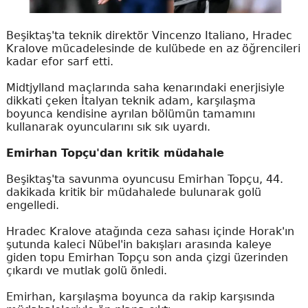
Beşiktaş'ta teknik direktör Vincenzo Italiano, Hradec
Kralove mücadelesinde de kulübede en az öğrencileri
kadar efor sarf etti.
Midtjylland maçlarında saha kenarındaki enerjisiyle
dikkati çeken İtalyan teknik adam, karşılaşma
boyunca kendisine ayrılan bölümün tamamını
kullanarak oyuncularını sık sık uyardı.
Emirhan Topçu'dan kritik müdahale
Beşiktaş'ta savunma oyuncusu Emirhan Topçu, 44.
dakikada kritik bir müdahalede bulunarak golü
engelledi.
Hradec Kralove atağında ceza sahası içinde Horak'ın
şutunda kaleci Nübel'in bakışları arasında kaleye
giden topu Emirhan Topçu son anda çizgi üzerinden
çıkardı ve mutlak golü önledi.
Emirhan, karşılaşma boyunca da rakip karşısında