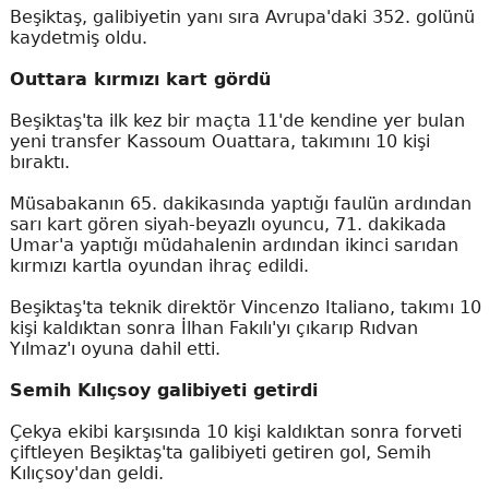
Beşiktaş, galibiyetin yanı sıra Avrupa'daki 352. golünü
kaydetmiş oldu.
Outtara kırmızı kart gördü
Beşiktaş'ta ilk kez bir maçta 11'de kendine yer bulan
yeni transfer Kassoum Ouattara, takımını 10 kişi
bıraktı.
Müsabakanın 65. dakikasında yaptığı faulün ardından
sarı kart gören siyah-beyazlı oyuncu, 71. dakikada
Umar'a yaptığı müdahalenin ardından ikinci sarıdan
kırmızı kartla oyundan ihraç edildi.
Beşiktaş'ta teknik direktör Vincenzo Italiano, takımı 10
kişi kaldıktan sonra İlhan Fakılı'yı çıkarıp Rıdvan
Yılmaz'ı oyuna dahil etti.
Semih Kılıçsoy galibiyeti getirdi
Çekya ekibi karşısında 10 kişi kaldıktan sonra forveti
çiftleyen Beşiktaş'ta galibiyeti getiren gol, Semih
Kılıçsoy'dan geldi.