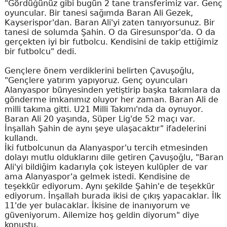
"Gördüğünüz gibi bugün 2 tane transferimiz var. Genç
oyuncular. Bir tanesi sağımda Baran Ali Gezek,
Kayserispor'dan. Baran Ali'yi zaten tanıyorsunuz. Bir
tanesi de solumda Şahin. O da Giresunspor'da. O da
gerçekten iyi bir futbolcu. Kendisini de takip ettiğimiz
bir futbolcu" dedi.
Gençlere önem verdiklerini belirten Çavuşoğlu,
"Gençlere yatırım yapıyoruz. Genç oyuncuları
Alanyaspor bünyesinden yetiştirip başka takımlara da
gönderme imkanımız oluyor her zaman. Baran Ali de
milli takıma gitti. U21 Milli Takımı'nda da oynuyor.
Baran Ali 20 yaşında, Süper Lig'de 52 maçı var.
İnşallah Şahin de aynı şeye ulaşacaktır" ifadelerini
kullandı.
İki futbolcunun da Alanyaspor'u tercih etmesinden
dolayı mutlu olduklarını dile getiren Çavuşoğlu, "Baran
Ali'yi bildiğim kadarıyla çok isteyen kulüpler de var
ama Alanyaspor'a gelmek istedi. Kendisine de
teşekkür ediyorum. Aynı şekilde Şahin'e de teşekkür
ediyorum. İnşallah burada ikisi de çıkış yapacaklar. İlk
11'de yer bulacaklar. İkisine de inanıyorum ve
güveniyorum. Ailemize hoş geldin diyorum" diye
konuştu.