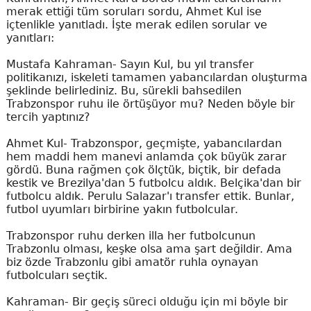
merak ettiği tüm soruları sordu, Ahmet Kul ise
içtenlikle yanıtladı. İşte merak edilen sorular ve
yanıtları:
Mustafa Kahraman- Sayın Kul, bu yıl transfer
politikanızı, iskeleti tamamen yabancılardan oluşturma
şeklinde belirlediniz. Bu, sürekli bahsedilen
Trabzonspor ruhu ile örtüşüyor mu? Neden böyle bir
tercih yaptınız?
Ahmet Kul- Trabzonspor, geçmişte, yabancılardan
hem maddi hem manevi anlamda çok büyük zarar
gördü. Buna rağmen çok ölçtük, biçtik, bir defada
kestik ve Brezilya'dan 5 futbolcu aldık. Belçika'dan bir
futbolcu aldık. Perulu Salazar'ı transfer ettik. Bunlar,
futbol uyumları birbirine yakın futbolcular.
Trabzonspor ruhu derken illa her futbolcunun
Trabzonlu olması, keşke olsa ama şart değildir. Ama
biz özde Trabzonlu gibi amatör ruhla oynayan
futbolcuları seçtik.
Kahraman- Bir geçiş süreci olduğu için mi böyle bir