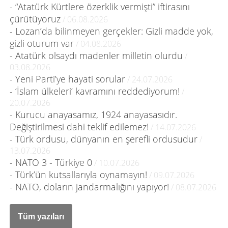
- “Atatürk Kürtlere özerklik vermişti” iftirasını
çürütüyoruz
/ 06.08.2026
- Lozan’da bilinmeyen gerçekler: Gizli madde yok,
gizli oturum var
/ 04.08.2026
- Atatürk olsaydı madenler milletin olurdu
/
03.08.2026
- Yeni Parti’ye hayati sorular
/ 24.07.2026
- ‘İslam ülkeleri’ kavramını reddediyorum!
/
20.07.2026
- Kurucu anayasamız, 1924 anayasasıdır.
Değiştirilmesi dahi teklif edilemez!
/ 14.07.2026
- Türk ordusu, dünyanın en şerefli ordusudur
/
13.07.2026
- NATO 3 - Türkiye 0
/ 10.07.2026
- Türk’ün kutsallarıyla oynamayın!
/ 09.07.2026
- NATO, doların jandarmalığını yapıyor!
/ 08.07.2026