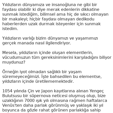
Yıldızların dünyamıza ve insanoğluna ne gibi bir
faydası olabilir ki diye merak edenlerin dikkatine
sunmak istediğim, bilimsel ama hiç de sıkıcı olmayan
bir makaleyi; hiçbir faydası olmayan dedikodu
haberlerden uzak durmak isteyenler için sunmak
istedim.
Yıldızların varlığı bizim dünyamızı ve yaşamımızı
gerçek manada nasıl ilgilendiriyor.
Mesela, yıldızların
içinde oluşan elementlerin,
vücudumuzun tüm gereksinimlerini karşıladığını biliyor
muydunuz?
Ö
rneğin iyot olmadan sağlıklı bir yaşam
süremeyeceğimizi. İşte bahsedilen bu elementse,
yıldızların içinde üretilememektedir.
1054 yılında Çin ve Japon kayıtlarına alına
n Yengeç
Bulutsusu bir süpernova neticesi oluşmuş olup, bize
uzaklığının 7000 ışık yılı olmasına rağmen haftalarca
Venüs'ten daha parlak görünmüş ve yaklaşık iki yıl
boyunca da gözle rahat görünen parlaklığa sahip