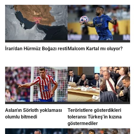
İran’dan Hürmüz Boğazı resti
Malcom Kartal mı oluyor?
Aslan'ın Sörloth yoklaması
Teröristlere gösterdikleri
olumlu bitmedi
toleransı Türkeş’in kızına
göstermediler