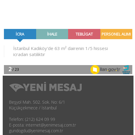
Beşyol Mah. 502. Sok. No: 6/1
Küçükçekmece / İstanbul
Telefon: (212) 624 09 99
E-posta: internet@yenimesaj.com.tr
gundogdu@yenimesaj.com.tr