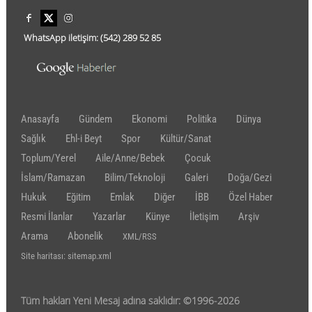
WhatsApp iletişim:
(542)
289 52 85
Anasayfa
Gündem
Ekonomi
Politika
Dünya
Sağlık
Ehl-i Beyt
Spor
Kültür/Sanat
Toplum/Yerel
Aile/Anne/Bebek
Çocuk
İslam/Ramazan
Bilim/Teknoloji
Galeri
Doğa/Gezi
Hukuk
Eğitim
Emlak
Diğer
İBB
Özel Haber
Resmi İlanlar
Yazarlar
Künye
İletişim
Arşiv
Arama
Abonelik
XML/RSS
Site haritası: sitemap.xml
Tüm hakları Yeni Mesaj adına saklıdır: ©1996-2026