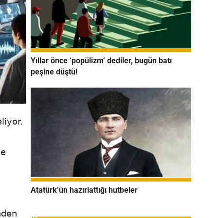
Yıllar önce ‘popülizm’ dediler, bugün batı
peşine düştü!
liyor.
ve
Atatürk’ün hazırlattığı hutbeler
nden