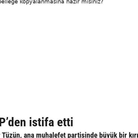
B belleğe kopyalanmasına hazır mısınız?
den istifa etti
 Tüzün, ana muhalefet partisinde büyük bir kır