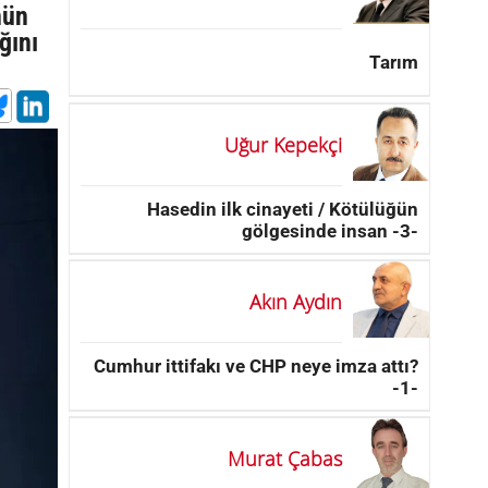
nün
ğını
Tarım
Uğur Kepekçi
Hasedin ilk cinayeti / Kötülüğün
gölgesinde insan -3-
Akın Aydın
Cumhur ittifakı ve CHP neye imza attı?
-1-
Murat Çabas