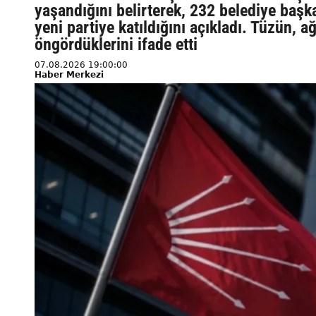
yaşandığını belirterek, 232 belediye başk
yeni partiye katıldığını açıkladı. Tüzün, 
öngördüklerini ifade etti
07.08.2026 19:00:00
Haber Merkezi