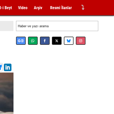
⤵
l-i Beyt
Video
Arşiv
Resmi İlanlar