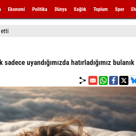
m
Ekonomi
Politika
Dünya
Sağlık
Toplum
Spor
Eh
etti
tık sadece uyandığımızda hatırladığımız bulanık