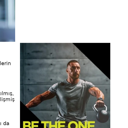
lerin
ılmış,
lişmiş
ı da