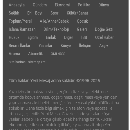
Anasayfa
Gündem
Ekonomi
Politika
Dünya
Sağlık
Ehl-i Beyt
Spor
Kültür/Sanat
Toplum/Yerel
Aile/Anne/Bebek
Çocuk
İslam/Ramazan
Bilim/Teknoloji
Galeri
Doğa/Gezi
Hukuk
Eğitim
Emlak
Diğer
İBB
Özel Haber
Resmi İlanlar
Yazarlar
Künye
İletişim
Arşiv
Arama
Abonelik
XML/RSS
Site haritası: sitemap.xml
Tüm hakları Yeni Mesaj adına saklıdır: ©1996-2026
Yazılı izin alınmaksızın site içeriğinin fiziki veya elektronik
ortamda kopyalanması, çoğaltılması, dağıtılması veya yeniden
yayınlanması aksi belirtilmediği sürece yasal yükümlülük altına
sokabilir. Daha fazla bilgi almak için telefon veya eposta ile
irtibata geçilebilir. Yeni Mesaj Gazetesi'nde yer alan köşe
yazıları sebebi ile ortaya çıkabilecek herhangi bir hukuksal,
ekonomik, etik sorumluluk ilgili köşe yazarına ait olup Yeni