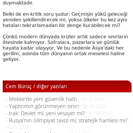
duymaktadır.
Belki de en kritik soru şudur: Geçmişin yükü geleceği
yeniden şekillendirecek mi, yoksa ülkeler bu kez aynı
hataları tekrarlamadan bir denge kurabilecek mi?
Çünkü modern dünyada krizler artık sadece sınırların
ötesinde kalmıyor. Sofralara, pazarlara ve günlük
hayata kadar ulaşıyor. Ve bu nedenle Asya'daki her
gerilim, aslında tüm dünyanın ortak meselesi haline
geliyor.
Cem Bürüç / diğer yazıları
- Mekke'de yeni güvenlik hattı
/ 09.08.2026
- Yaptırımın görünmeyen sınırı
/ 08.08.2026
- Irak: Devlet mi, yeni vesayet mi?
/ 07.08.2026
- Rusya'nın olimpiyat tavizi mi, stratejik hamlesi mi?
/
06.08.2026