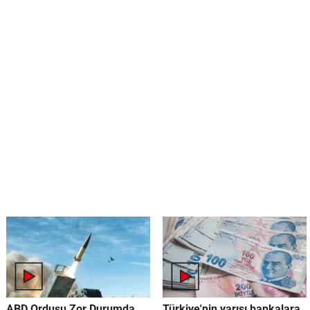
ABD Ordusu Zor Durumda
Türkiye'nin yarısı bankalara