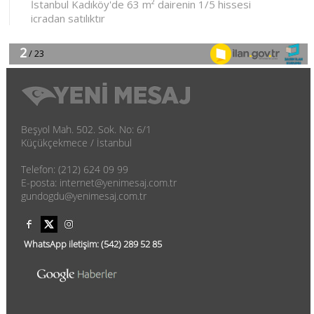
Beşyol Mah. 502. Sok. No: 6/1
Küçükçekmece / İstanbul
Telefon: (212) 624 09 99
E-posta: internet@yenimesaj.com.tr
gundogdu@yenimesaj.com.tr
WhatsApp iletişim:
(542)
289 52 85