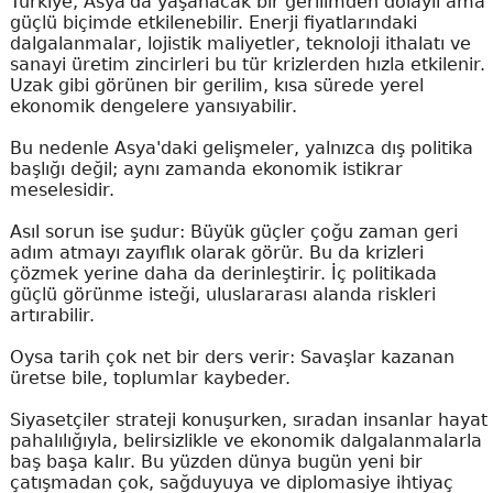
Türkiye, Asya'da yaşanacak bir gerilimden dolaylı ama
güçlü biçimde etkilenebilir. Enerji fiyatlarındaki
dalgalanmalar, lojistik maliyetler, teknoloji ithalatı ve
sanayi üretim zincirleri bu tür krizlerden hızla etkilenir.
Uzak gibi görünen bir gerilim, kısa sürede yerel
ekonomik dengelere yansıyabilir.
Bu nedenle Asya'daki gelişmeler, yalnızca dış politika
başlığı değil; aynı zamanda ekonomik istikrar
meselesidir.
Asıl sorun ise şudur: Büyük güçler çoğu zaman geri
adım atmayı zayıflık olarak görür. Bu da krizleri
çözmek yerine daha da derinleştirir. İç politikada
güçlü görünme isteği, uluslararası alanda riskleri
artırabilir.
Oysa tarih çok net bir ders verir: Savaşlar kazanan
üretse bile, toplumlar kaybeder.
Siyasetçiler strateji konuşurken, sıradan insanlar hayat
pahalılığıyla, belirsizlikle ve ekonomik dalgalanmalarla
baş başa kalır. Bu yüzden dünya bugün yeni bir
çatışmadan çok, sağduyuya ve diplomasiye ihtiyaç