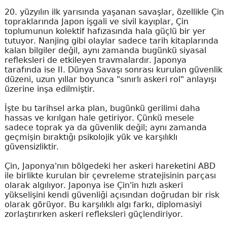
20. yüzyılın ilk yarısında yaşanan savaşlar, özellikle Çin
topraklarında Japon işgali ve sivil kayıplar, Çin
toplumunun kolektif hafızasında hala güçlü bir yer
tutuyor. Nanjing gibi olaylar sadece tarih kitaplarında
kalan bilgiler değil, aynı zamanda bugünkü siyasal
refleksleri de etkileyen travmalardır. Japonya
tarafında ise II. Dünya Savaşı sonrası kurulan güvenlik
düzeni, uzun yıllar boyunca "sınırlı askeri rol" anlayışı
üzerine inşa edilmiştir.
İşte bu tarihsel arka plan, bugünkü gerilimi daha
hassas ve kırılgan hale getiriyor. Çünkü mesele
sadece toprak ya da güvenlik değil; aynı zamanda
geçmişin bıraktığı psikolojik yük ve karşılıklı
güvensizliktir.
Çin, Japonya'nın bölgedeki her askeri hareketini ABD
ile birlikte kurulan bir çevreleme stratejisinin parçası
olarak algılıyor. Japonya ise Çin'in hızlı askeri
yükselişini kendi güvenliği açısından doğrudan bir risk
olarak görüyor. Bu karşılıklı algı farkı, diplomasiyi
zorlaştırırken askeri refleksleri güçlendiriyor.