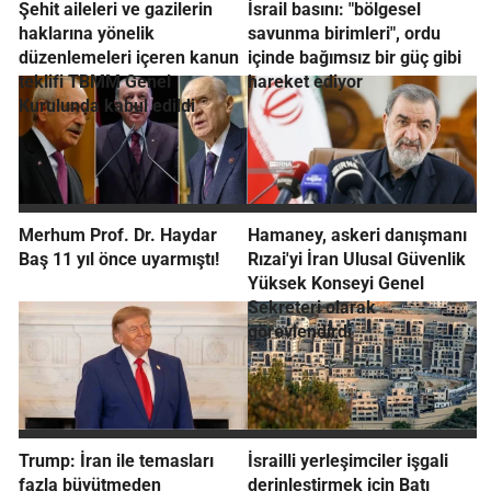
Şehit aileleri ve gazilerin
İsrail basını: "bölgesel
haklarına yönelik
savunma birimleri", ordu
düzenlemeleri içeren kanun
içinde bağımsız bir güç gibi
teklifi TBMM Genel
hareket ediyor
Kurulunda kabul edildi
Merhum Prof. Dr. Haydar
Hamaney, askeri danışmanı
Baş 11 yıl önce uyarmıştı!
Rızai'yi İran Ulusal Güvenlik
Yüksek Konseyi Genel
Sekreteri olarak
görevlendirdi
Trump: İran ile temasları
İsrailli yerleşimciler işgali
fazla büyütmeden
derinleştirmek için Batı