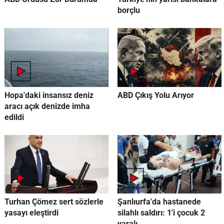
borçlu
Hopa'daki insansız deniz
ABD Çıkış Yolu Arıyor
aracı açık denizde imha
edildi
Turhan Çömez sert sözlerle
Şanlıurfa'da hastanede
yasayı eleştirdi
silahlı saldırı: 1'i çocuk 2
yaralı