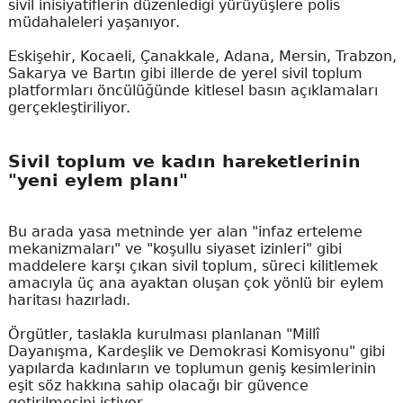
sivil inisiyatiflerin düzenlediği yürüyüşlere polis
müdahaleleri yaşanıyor.
Eskişehir, Kocaeli, Çanakkale, Adana, Mersin, Trabzon,
Sakarya ve Bartın gibi illerde de yerel sivil toplum
platformları öncülüğünde kitlesel basın açıklamaları
gerçekleştiriliyor.
Sivil toplum ve kadın hareketlerinin
"yeni eylem planı"
Bu arada yasa metninde yer alan "infaz erteleme
mekanizmaları" ve "koşullu siyaset izinleri" gibi
maddelere karşı çıkan sivil toplum, süreci kilitlemek
amacıyla üç ana ayaktan oluşan çok yönlü bir eylem
haritası hazırladı.
Örgütler, taslakla kurulması planlanan "Millî
Dayanışma, Kardeşlik ve Demokrasi Komisyonu" gibi
yapılarda kadınların ve toplumun geniş kesimlerinin
eşit söz hakkına sahip olacağı bir güvence
getirilmesini istiyor.