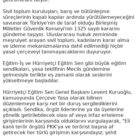
Sivil toplum kuruluşları, barış ve bütünleşme
süreçlerinin kapalı kapılar ardında yürütülemeyeceğini
savunarak Türkiye'nin de taraf olduğu Birleşmiş
Milletler Güvenlik Konseyi'nin 1325 sayılı kararını
gündeme taşıyor. Uluslararası hukuk zemininde
meşruiyet arayan sivil toplum, kadınların karar alma
ve izleme mekanizmalarına dahil edilmediği hiçbir
yasal çerçeveyi tanımayacaklarını duyuruyor.
Eğitim-İş ve Hürriyetçi Eğitim Sen gibi büyük eğitim
sendikaları, yasa teklifinin Meclis gündemine
gelmesiyle birlikte eş zamanlı olarak seslerini
yükseltmeye başladılar.
Hürriyetçi Eğitim Sen Genel Başkanı Levent Kuruoğlu,
kamuoyunda Çerçeve Yasa olarak bilinen
düzenlemeye karşı net bir duruş sergilediklerini
açıkladı. Sendika, örgüt liderlerine ya da üyelerine
yönelik getirilebilecek olası af veya infaz erteleme
girişimlerinin karşısında olduklarını vurgulayarak, "Eli
kanlı terör örgütü PKK'ya ve terörist başına af
getirecek her türlü girişimin karşısındayız; şehit