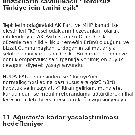
İmzacıların savunması: "Terörsüz
Türkiye için tarihi eşik"
Tepkilerin odağındaki AK Parti ve MHP kanadı ise
eleştirileri "küresel odakların hezeyanları" olarak
nitelendiriyor. AK Parti Sözcüsü Ömer Çelik,
düzenlemenin iki yıllık bir emeğin ürünü olduğunu ve
bizzat Cumhurbaşkanı Erdoğan'ın talimatlarıyla
şekillendiğini vurguladı. Çelik, "Bu hamle, bölgemize
dönük emperyalist saldırganlığa verilmiş en büyük
cevaptır" diyerek yasayı savundu.
HÜDA-PAR cephesinden ise "Türkiye'nin
normalleşmesi adına bazı hususlara gözümüzü
kapattık ve imzayı attık" itirafı gelirken, muhalefet
kanadından ise metnin referanduma götürülerek nihai
kararın millete bırakılması gerektiği çağrısını yapıyor.
11 Ağustos'a kadar yasalaştırılması
hedefleniyor