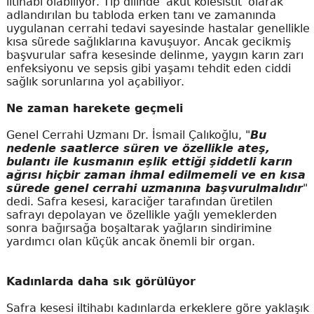
iltihabı olabiliyor. Tıp dilinde 'akut kolesistit' olarak
adlandırılan bu tabloda erken tanı ve zamanında
uygulanan cerrahi tedavi sayesinde hastalar genellikle
kısa sürede sağlıklarına kavuşuyor. Ancak gecikmiş
başvurular safra kesesinde delinme, yaygın karın zarı
enfeksiyonu ve sepsis gibi yaşamı tehdit eden ciddi
sağlık sorunlarına yol açabiliyor.
Ne zaman harekete geçmeli
Genel Cerrahi Uzmanı Dr. İsmail Çalıkoğlu, "
Bu
nedenle saatlerce süren ve özellikle ateş,
bulantı ile kusmanın eşlik ettiği şiddetli karın
ağrısı hiçbir zaman ihmal edilmemeli ve en kısa
sürede genel cerrahi uzmanına başvurulmalıdır
"
dedi. Safra kesesi, karaciğer tarafından üretilen
safrayı depolayan ve özellikle yağlı yemeklerden
sonra bağırsağa boşaltarak yağların sindirimine
yardımcı olan küçük ancak önemli bir organ.
Kadınlarda daha sık görülüyor
Safra kesesi iltihabı kadınlarda erkeklere göre yaklaşık