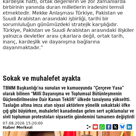
kardeşlik hattı, ortak değerlerin ve zor zamanlarda
birbirinin yanında duran milletlerin iradesini temsil
etmektedir. Mekke Anlaşması Türkiye, Pakistan ve
Suudi Arabistan arasındaki işbirliği, tarihi bir
sorumluluğun günümüzdeki stratejik karşılığıdır.
Türkiye, Pakistan ve Suudi Arabistan arasındaki ilişkiler
yalnızca devletler arası çıkarlara değil, ortak tarih,
inanç, kardeşlik ve dayanışma bağlarına
dayanmaktadır."
Sokak ve muhalefet ayakta
TBMM Başkanlığı’na sunulan ve kamuoyunda “Çerçeve Yasa”
olarak bilinen “Millî Dayanışma ve Toplumsal Bütünleşmenin
Güçlendirilmesine Dair Kanun Teklifi” ülkede tansiyonu yükseltti.
Taslağın altına imza atan siyasi aktörlere yönelik sokaktaki öfke
çığ gibi büyürken, muhalefet kanadından gelen sert açıklamalar ve
sivil toplumun protestoları siyasetin gündemini tamamen değiştirdi
07.08.2026 15:20:00
Haber Merkezi