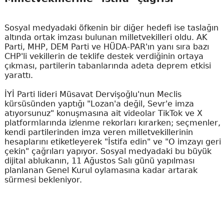
Sosyal medyadaki öfkenin bir diğer hedefi ise taslağın
altında ortak imzası bulunan milletvekilleri oldu. AK
Parti, MHP, DEM Parti ve HÜDA-PAR'ın yanı sıra bazı
CHP'li vekillerin de teklife destek verdiğinin ortaya
çıkması, partilerin tabanlarında adeta deprem etkisi
yarattı.
İYİ Parti lideri Müsavat Dervişoğlu'nun Meclis
kürsüsünden yaptığı "Lozan'a değil, Sevr'e imza
atıyorsunuz" konuşmasına ait videolar TikTok ve X
platformlarında izlenme rekorları kırarken; seçmenler,
kendi partilerinden imza veren milletvekillerinin
hesaplarını etiketleyerek "İstifa edin" ve "O imzayı geri
çekin" çağrıları yapıyor. Sosyal medyadaki bu büyük
dijital ablukanın, 11 Ağustos Salı günü yapılması
planlanan Genel Kurul oylamasına kadar artarak
sürmesi bekleniyor.