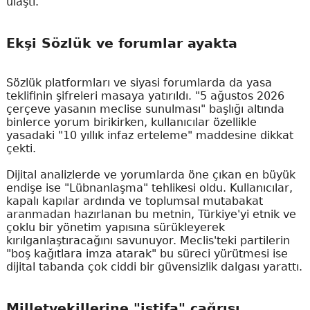
ulaştı.
Ekşi Sözlük ve forumlar ayakta
Sözlük platformları ve siyasi forumlarda da yasa
teklifinin şifreleri masaya yatırıldı. "5 ağustos 2026
çerçeve yasanın meclise sunulması" başlığı altında
binlerce yorum birikirken, kullanıcılar özellikle
yasadaki "10 yıllık infaz erteleme" maddesine dikkat
çekti.
Dijital analizlerde ve yorumlarda öne çıkan en büyük
endişe ise "Lübnanlaşma" tehlikesi oldu. Kullanıcılar,
kapalı kapılar ardında ve toplumsal mutabakat
aranmadan hazırlanan bu metnin, Türkiye'yi etnik ve
çoklu bir yönetim yapısına sürükleyerek
kırılganlaştıracağını savunuyor. Meclis'teki partilerin
"boş kağıtlara imza atarak" bu süreci yürütmesi ise
dijital tabanda çok ciddi bir güvensizlik dalgası yarattı.
Milletvekillerine "istifa" çağrısı