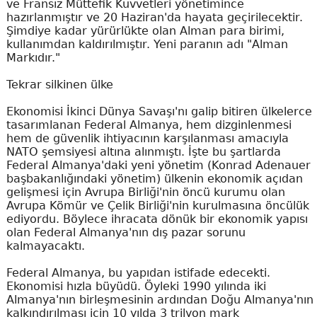
ve Fransız Müttefik Kuvvetleri yönetimince
hazırlanmıştır ve 20 Haziran'da hayata geçirilecektir.
Şimdiye kadar yürürlükte olan Alman para birimi,
kullanımdan kaldırılmıştır. Yeni paranın adı "Alman
Markıdır."
Tekrar silkinen ülke
Ekonomisi İkinci Dünya Savaşı'nı galip bitiren ülkelerce
tasarımlanan Federal Almanya, hem dizginlenmesi
hem de güvenlik ihtiyacının karşılanması amacıyla
NATO şemsiyesi altına alınmıştı. İşte bu şartlarda
Federal Almanya'daki yeni yönetim (Konrad Adenauer
başbakanlığındaki yönetim) ülkenin ekonomik açıdan
gelişmesi için Avrupa Birliği'nin öncü kurumu olan
Avrupa Kömür ve Çelik Birliği'nin kurulmasına öncülük
ediyordu. Böylece ihracata dönük bir ekonomik yapısı
olan Federal Almanya'nın dış pazar sorunu
kalmayacaktı.
Federal Almanya, bu yapıdan istifade edecekti.
Ekonomisi hızla büyüdü. Öyleki 1990 yılında iki
Almanya'nın birleşmesinin ardından Doğu Almanya'nın
kalkındırılması için 10 yılda 3 trilyon mark