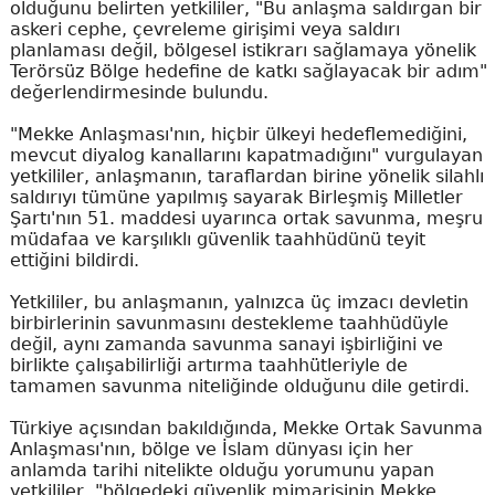
olduğunu belirten yetkililer, "Bu anlaşma saldırgan bir
askeri cephe, çevreleme girişimi veya saldırı
planlaması değil, bölgesel istikrarı sağlamaya yönelik
Terörsüz Bölge hedefine de katkı sağlayacak bir adım"
değerlendirmesinde bulundu.
"Mekke Anlaşması'nın, hiçbir ülkeyi hedeflemediğini,
mevcut diyalog kanallarını kapatmadığını" vurgulayan
yetkililer, anlaşmanın, taraflardan birine yönelik silahlı
saldırıyı tümüne yapılmış sayarak Birleşmiş Milletler
Şartı'nın 51. maddesi uyarınca ortak savunma, meşru
müdafaa ve karşılıklı güvenlik taahhüdünü teyit
ettiğini bildirdi.
Yetkililer, bu anlaşmanın, yalnızca üç imzacı devletin
birbirlerinin savunmasını destekleme taahhüdüyle
değil, aynı zamanda savunma sanayi işbirliğini ve
birlikte çalışabilirliği artırma taahhütleriyle de
tamamen savunma niteliğinde olduğunu dile getirdi.
Türkiye açısından bakıldığında, Mekke Ortak Savunma
Anlaşması'nın, bölge ve İslam dünyası için her
anlamda tarihi nitelikte olduğu yorumunu yapan
yetkililer, "bölgedeki güvenlik mimarisinin Mekke