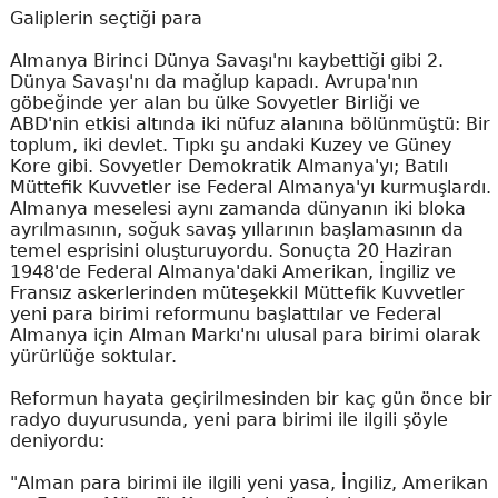
Galiplerin seçtiği para
Almanya Birinci Dünya Savaşı'nı kaybettiği gibi 2.
Dünya Savaşı'nı da mağlup kapadı. Avrupa'nın
göbeğinde yer alan bu ülke Sovyetler Birliği ve
ABD'nin etkisi altında iki nüfuz alanına bölünmüştü: Bir
toplum, iki devlet. Tıpkı şu andaki Kuzey ve Güney
Kore gibi. Sovyetler Demokratik Almanya'yı; Batılı
Müttefik Kuvvetler ise Federal Almanya'yı kurmuşlardı.
Almanya meselesi aynı zamanda dünyanın iki bloka
ayrılmasının, soğuk savaş yıllarının başlamasının da
temel esprisini oluşturuyordu. Sonuçta 20 Haziran
1948'de Federal Almanya'daki Amerikan, İngiliz ve
Fransız askerlerinden müteşekkil Müttefik Kuvvetler
yeni para birimi reformunu başlattılar ve Federal
Almanya için Alman Markı'nı ulusal para birimi olarak
yürürlüğe soktular.
Reformun hayata geçirilmesinden bir kaç gün önce bir
radyo duyurusunda, yeni para birimi ile ilgili şöyle
deniyordu:
"Alman para birimi ile ilgili yeni yasa, İngiliz, Amerikan