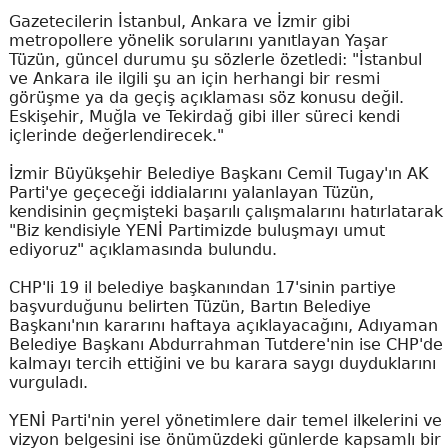
Gazetecilerin İstanbul, Ankara ve İzmir gibi
metropollere yönelik sorularını yanıtlayan Yaşar
Tüzün, güncel durumu şu sözlerle özetledi: "İstanbul
ve Ankara ile ilgili şu an için herhangi bir resmi
görüşme ya da geçiş açıklaması söz konusu değil.
Eskişehir, Muğla ve Tekirdağ gibi iller süreci kendi
içlerinde değerlendirecek."
İzmir Büyükşehir Belediye Başkanı Cemil Tugay'ın AK
Parti'ye geçeceği iddialarını yalanlayan Tüzün,
kendisinin geçmişteki başarılı çalışmalarını hatırlatarak
"Biz kendisiyle YENİ Partimizde buluşmayı umut
ediyoruz" açıklamasında bulundu.
CHP'li 19 il belediye başkanından 17'sinin partiye
başvurduğunu belirten Tüzün, Bartın Belediye
Başkanı'nın kararını haftaya açıklayacağını, Adıyaman
Belediye Başkanı Abdurrahman Tutdere'nin ise CHP'de
kalmayı tercih ettiğini ve bu karara saygı duyduklarını
vurguladı.
YENİ Parti'nin yerel yönetimlere dair temel ilkelerini ve
vizyon belgesini ise önümüzdeki günlerde kapsamlı bir