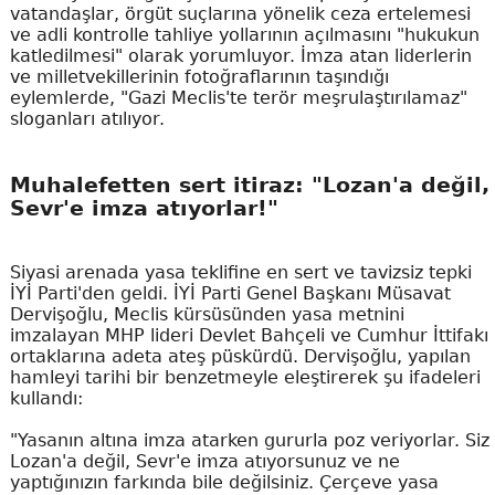
vatandaşlar, örgüt suçlarına yönelik ceza ertelemesi
ve adli kontrolle tahliye yollarının açılmasını "hukukun
katledilmesi" olarak yorumluyor. İmza atan liderlerin
ve milletvekillerinin fotoğraflarının taşındığı
eylemlerde, "Gazi Meclis'te terör meşrulaştırılamaz"
sloganları atılıyor.
Muhalefetten sert itiraz: "Lozan'a değil,
Sevr'e imza atıyorlar!"
Siyasi arenada yasa teklifine en sert ve tavizsiz tepki
İYİ Parti'den geldi. İYİ Parti Genel Başkanı Müsavat
Dervişoğlu, Meclis kürsüsünden yasa metnini
imzalayan MHP lideri Devlet Bahçeli ve Cumhur İttifakı
ortaklarına adeta ateş püskürdü. Dervişoğlu, yapılan
hamleyi tarihi bir benzetmeyle eleştirerek şu ifadeleri
kullandı:
"Yasanın altına imza atarken gururla poz veriyorlar. Siz
Lozan'a değil, Sevr'e imza atıyorsunuz ve ne
yaptığınızın farkında bile değilsiniz. Çerçeve yasa