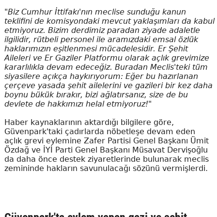
"Biz Cumhur İttifakı'nın meclise sunduğu kanun
teklifini de komisyondaki mevcut yaklaşımları da kabul
etmiyoruz. Bizim derdimiz paradan ziyade adaletle
ilgilidir, rütbeli personel ile aramızdaki emsal özlük
haklarımızın eşitlenmesi mücadelesidir. Er Şehit
Aileleri ve Er Gaziler Platformu olarak açlık grevimize
kararlılıkla devam edeceğiz. Buradan Meclis'teki tüm
siyasilere açıkça haykırıyorum: Eğer bu hazırlanan
çerçeve yasada şehit ailelerini ve gazileri bir kez daha
boynu bükük bırakır, bizi ağlatırsanız, size de bu
devlete de hakkımızı helal etmiyoruz!"
Haber kaynaklarının aktardığı bilgilere göre,
Güvenpark'taki çadırlarda nöbetleşe devam eden
açlık grevi eylemine Zafer Partisi Genel Başkanı Ümit
Özdağ ve İYİ Parti Genel Başkanı Müsavat Dervişoğlu
da daha önce destek ziyaretlerinde bulunarak meclis
zemininde hakların savunulacağı sözünü vermişlerdi.