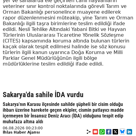
yer ve sahalarda ele geçirilen canlı hayvanların
veteriner sınır kontrol noktalarında görevli Tarım ve
Orman Bakanlığı personelince muayene edilerek
rapor düzenlenmesini müteakip, yine Tarım ve Orman
Bakanlığı ilgili taşra birimlerine teslim edildiği ifade
edildi. Nesli Tehlike Altındaki Yabani Bitki ve Hayvan
Türlerinin Uluslararası Ticaretine Yönelik Sözleşme
(CITES) kapsamında koruma altında bulunan türlerin
kaçak olarak tespit edilmesi halinde ise söz konusu
türlerin ilgili kanun uyarınca Doğa Koruma ve Milli
Parklar Genel Müdürlüğünün ilgili bölge
müdürlüklerine teslim edildiği ifade edildi.
Sakarya'da sahile İDA vurdu
Sakarya'nın Karasu ilçesinde sahilde şüpheli bir cisim olduğu
ihbarı üzerine harekete geçen ekipler, cismin patlayıcı madde
içermeyen bir İnsansız Deniz Aracı (İDA) olduğunu tespit edip
muhafaza altına aldı
06.08.2026 00:23:00
İhlas Haber Ajansı