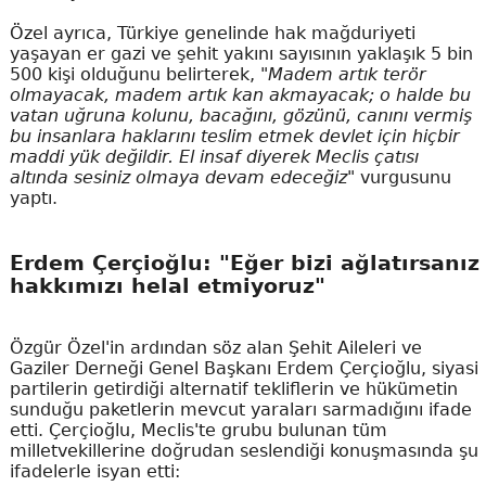
Özel ayrıca, Türkiye genelinde hak mağduriyeti
yaşayan er gazi ve şehit yakını sayısının yaklaşık 5 bin
500 kişi olduğunu belirterek,
"Madem artık terör
olmayacak, madem artık kan akmayacak; o halde bu
vatan uğruna kolunu, bacağını, gözünü, canını vermiş
bu insanlara haklarını teslim etmek devlet için hiçbir
maddi yük değildir. El insaf diyerek Meclis çatısı
altında sesiniz olmaya devam edeceğiz"
vurgusunu
yaptı.
Erdem Çerçioğlu: "Eğer bizi ağlatırsanız
hakkımızı helal etmiyoruz"
Özgür Özel'in ardından söz alan Şehit Aileleri ve
Gaziler Derneği Genel Başkanı Erdem Çerçioğlu, siyasi
partilerin getirdiği alternatif tekliflerin ve hükümetin
sunduğu paketlerin mevcut yaraları sarmadığını ifade
etti. Çerçioğlu, Meclis'te grubu bulunan tüm
milletvekillerine doğrudan seslendiği konuşmasında şu
ifadelerle isyan etti: