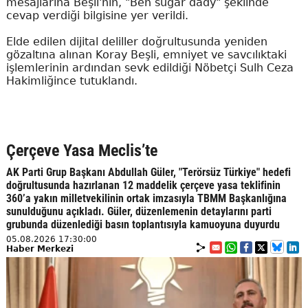
mesajlarına Beşli'nin, "Ben sugar dady" şeklinde
cevap verdiği bilgisine yer verildi.
Elde edilen dijital deliller doğrultusunda yeniden
gözaltına alınan Koray Beşli, emniyet ve savcılıktaki
işlemlerinin ardından sevk edildiği Nöbetçi Sulh Ceza
Hakimliğince tutuklandı.
Çerçeve Yasa Meclis’te
AK Parti Grup Başkanı Abdullah Güler, "Terörsüz Türkiye" hedefi
doğrultusunda hazırlanan 12 maddelik çerçeve yasa teklifinin
360’a yakın milletvekilinin ortak imzasıyla TBMM Başkanlığına
sunulduğunu açıkladı. Güler, düzenlemenin detaylarını parti
grubunda düzenlediği basın toplantısıyla kamuoyuna duyurdu
05.08.2026 17:30:00
Haber Merkezi