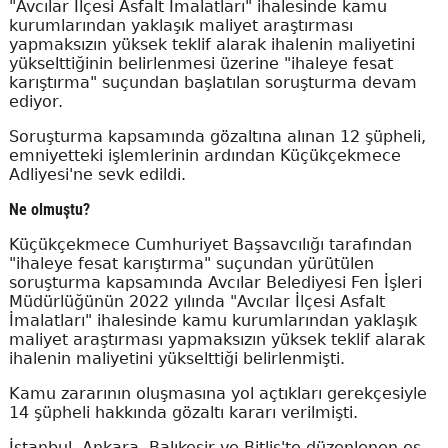
"Avcılar İlçesi Asfalt İmalatları" ihalesinde kamu
kurumlarından yaklaşık maliyet araştırması
yapmaksızın yüksek teklif alarak ihalenin maliyetini
yükselttiğinin belirlenmesi üzerine "ihaleye fesat
karıştırma" suçundan başlatılan soruşturma devam
ediyor.
Soruşturma kapsamında gözaltına alınan 12 şüpheli,
emniyetteki işlemlerinin ardından Küçükçekmece
Adliyesi'ne sevk edildi.
Ne olmuştu?
Küçükçekmece Cumhuriyet Başsavcılığı tarafından
"ihaleye fesat karıştırma" suçundan yürütülen
soruşturma kapsamında Avcılar Belediyesi Fen İşleri
Müdürlüğünün 2022 yılında "Avcılar İlçesi Asfalt
İmalatları" ihalesinde kamu kurumlarından yaklaşık
maliyet araştırması yapmaksızın yüksek teklif alarak
ihalenin maliyetini yükselttiği belirlenmişti.
Kamu zararının oluşmasına yol açtıkları gerekçesiyle
14 şüpheli hakkında gözaltı kararı verilmişti.
İstanbul, Ankara, Balıkesir ve Bitlis'te düzenlenen eş