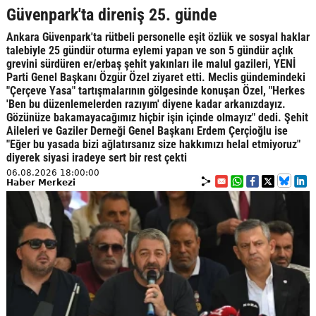
Güvenpark'ta direniş 25. günde
Ankara Güvenpark'ta rütbeli personelle eşit özlük ve sosyal haklar
talebiyle 25 gündür oturma eylemi yapan ve son 5 gündür açlık
grevini sürdüren er/erbaş şehit yakınları ile malul gazileri, YENİ
Parti Genel Başkanı Özgür Özel ziyaret etti. Meclis gündemindeki
"Çerçeve Yasa" tartışmalarının gölgesinde konuşan Özel, "Herkes
'Ben bu düzenlemelerden razıyım' diyene kadar arkanızdayız.
Gözünüze bakamayacağımız hiçbir işin içinde olmayız" dedi. Şehit
Aileleri ve Gaziler Derneği Genel Başkanı Erdem Çerçioğlu ise
"Eğer bu yasada bizi ağlatırsanız size hakkımızı helal etmiyoruz"
diyerek siyasi iradeye sert bir rest çekti
06.08.2026 18:00:00
Haber Merkezi