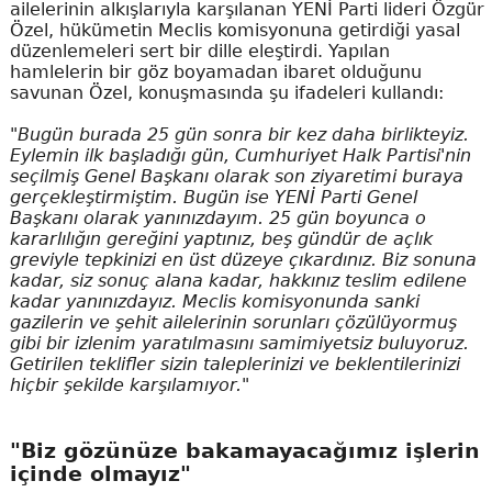
ailelerinin alkışlarıyla karşılanan YENİ Parti lideri Özgür
Özel, hükümetin Meclis komisyonuna getirdiği yasal
düzenlemeleri sert bir dille eleştirdi. Yapılan
hamlelerin bir göz boyamadan ibaret olduğunu
savunan Özel, konuşmasında şu ifadeleri kullandı:
"Bugün burada 25 gün sonra bir kez daha birlikteyiz.
Eylemin ilk başladığı gün, Cumhuriyet Halk Partisi'nin
seçilmiş Genel Başkanı olarak son ziyaretimi buraya
gerçekleştirmiştim. Bugün ise YENİ Parti Genel
Başkanı olarak yanınızdayım. 25 gün boyunca o
kararlılığın gereğini yaptınız, beş gündür de açlık
greviyle tepkinizi en üst düzeye çıkardınız. Biz sonuna
kadar, siz sonuç alana kadar, hakkınız teslim edilene
kadar yanınızdayız. Meclis komisyonunda sanki
gazilerin ve şehit ailelerinin sorunları çözülüyormuş
gibi bir izlenim yaratılmasını samimiyetsiz buluyoruz.
Getirilen teklifler sizin taleplerinizi ve beklentilerinizi
hiçbir şekilde karşılamıyor."
"Biz gözünüze bakamayacağımız işlerin
içinde olmayız"