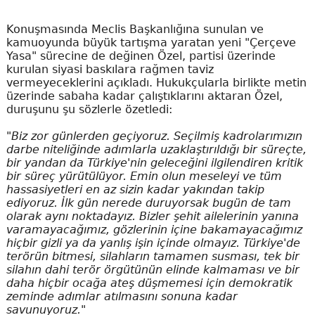
Konuşmasında Meclis Başkanlığına sunulan ve
kamuoyunda büyük tartışma yaratan yeni "Çerçeve
Yasa" sürecine de değinen Özel, partisi üzerinde
kurulan siyasi baskılara rağmen taviz
vermeyeceklerini açıkladı. Hukukçularla birlikte metin
üzerinde sabaha kadar çalıştıklarını aktaran Özel,
duruşunu şu sözlerle özetledi:
"Biz zor günlerden geçiyoruz. Seçilmiş kadrolarımızın
darbe niteliğinde adımlarla uzaklaştırıldığı bir süreçte,
bir yandan da Türkiye'nin geleceğini ilgilendiren kritik
bir süreç yürütülüyor. Emin olun meseleyi ve tüm
hassasiyetleri en az sizin kadar yakından takip
ediyoruz. İlk gün nerede duruyorsak bugün de tam
olarak aynı noktadayız. Bizler şehit ailelerinin yanına
varamayacağımız, gözlerinin içine bakamayacağımız
hiçbir gizli ya da yanlış işin içinde olmayız. Türkiye'de
terörün bitmesi, silahların tamamen susması, tek bir
silahın dahi terör örgütünün elinde kalmaması ve bir
daha hiçbir ocağa ateş düşmemesi için demokratik
zeminde adımlar atılmasını sonuna kadar
savunuyoruz."