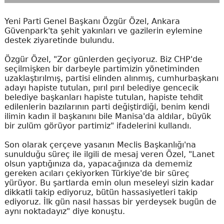
Yeni Parti Genel Başkanı Özgür Özel, Ankara
Güvenpark'ta şehit yakınları ve gazilerin eylemine
destek ziyaretinde bulundu.
Özgür Özel, "Zor günlerden geçiyoruz. Biz CHP'de
seçilmişken bir darbeyle partimizin yönetiminden
uzaklaştırılmış, partisi elinden alınmış, cumhurbaşkanı
adayı hapiste tutulan, pırıl pırıl belediye gencecik
belediye başkanları hapiste tutulan, hapiste tehdit
edilenlerin bazılarının parti değiştirdiği, benim kendi
ilimin kadın il başkanını bile Manisa'da aldılar, büyük
bir zulüm görüyor partimiz" ifadelerini kullandı.
Son olarak çerçeve yasanın Meclis Başkanlığı'na
sunulduğu süreç ile ilgili de mesaj veren Özel, "Lanet
olsun yaptığınıza da, yapacağınıza da dememiz
gereken acıları çekiyorken Türkiye'de bir süreç
yürüyor. Bu şartlarda emin olun meseleyi sizin kadar
dikkatli takip ediyoruz, bütün hassasiyetleri takip
ediyoruz. İlk gün nasıl hassas bir yerdeysek bugün de
aynı noktadayız" diye konuştu.