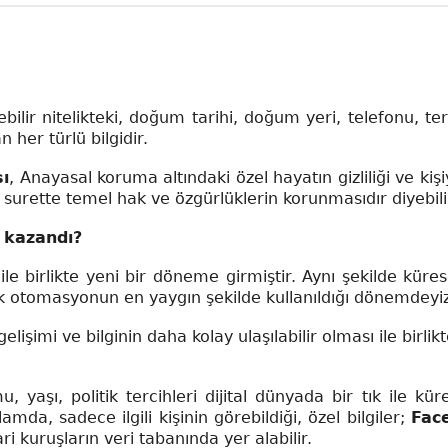
ebilir nitelikteki, doğum tarihi, doğum yeri, telefonu, ter
an her türlü bilgidir.
sı
, Anayasal koruma altındaki özel hayatın gizliliği ve kiş
bu surette temel hak ve özgürlüklerin korunmasıdır diyebili
 kazandı?
ile birlikte yeni bir döneme girmiştir. Aynı şekilde küre
k otomasyonun en yaygın şekilde kullanıldığı dönemdeyi
elişimi ve bilginin daha kolay ulaşılabilir olması ile birli
, yaşı, politik tercihleri dijital dünyada bir tık ile kür
amda, sadece ilgili kişinin görebildiği, özel bilgiler;
Fac
ri kuruşların veri tabanında yer alabilir.