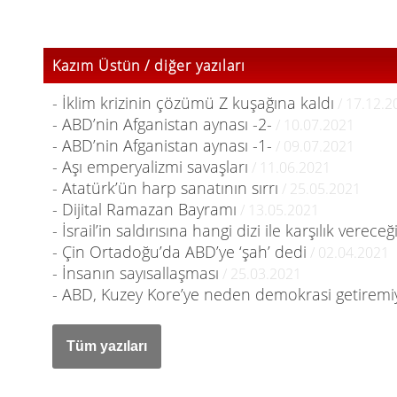
Kazım Üstün / diğer yazıları
- İklim krizinin çözümü Z kuşağına kaldı
/ 17.12.2
- ABD’nin Afganistan aynası -2-
/ 10.07.2021
- ABD’nin Afganistan aynası -1-
/ 09.07.2021
- Aşı emperyalizmi savaşları
/ 11.06.2021
- Atatürk’ün harp sanatının sırrı
/ 25.05.2021
- Dijital Ramazan Bayramı
/ 13.05.2021
- İsrail’in saldırısına hangi dizi ile karşılık vereceği
- Çin Ortadoğu’da ABD’ye ‘şah’ dedi
/ 02.04.2021
- İnsanın sayısallaşması
/ 25.03.2021
- ABD, Kuzey Kore’ye neden demokrasi getirem