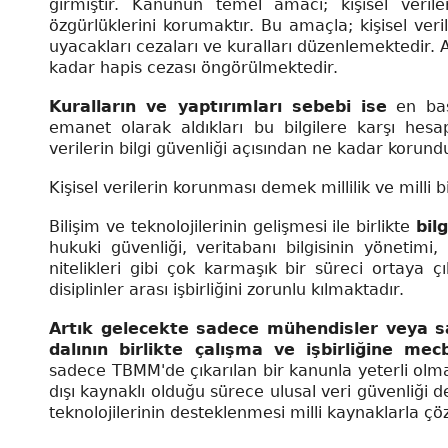
girmiştir. Kanunun temel amacı; kişisel veriler
özgürlüklerini korumaktır. Bu amaçla; kişisel veril
uyacakları cezaları ve kuralları düzenlemektedir. Ayrı
kadar hapis cezası öngörülmektedir.
Kuralların ve yaptırımları sebebi ise
en basi
emanet olarak aldıkları bu bilgilere karşı hes
verilerin bilgi güvenliği açısından ne kadar koru
Kişisel verilerin korunması demek millilik ve milli b
Bilişim ve teknolojilerinin gelişmesi ile birlikte
bil
hukuki güvenliği, veritabanı bilgisinin yönetimi, 
nitelikleri gibi çok karmaşık bir süreci ortaya
disiplinler arası işbirliğini zorunlu kılmaktadır.
Artık gelecekte sadece mühendisler veya sad
dalının birlikte çalışma ve işbirliğine me
sadece TBMM'de çıkarılan bir kanunla yeterli olmay
dışı kaynaklı olduğu sürece ulusal veri güvenliği 
teknolojilerinin desteklenmesi milli kaynaklarla çö