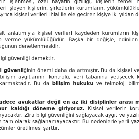
in işlenmesi, özel hayatın gizliliği, kişilerin temel
eri işleyen kişilerin, şirketlerin kurumların, yükümlülükle
ca kişisel verileri ihlal ile ele geçiren kişiye iki yıldan d
t anlatımıyla kişisel verileri kaydeden kurumların kiş
ap verme yükümlülüğüdür. Başka bir değişle, edinilen 
nduğunun denetlenmesidir.
ilgi güvenliği demektir.
gi güvenli
ğinin önemi daha da artmıştır. Bu da kişisel ver
bilişim aygıtlarının kontrolü, veri tabanına yetişecek ki
 çıkarmaktadır. Bu da
bilişim hukuku
ve teknoloji bilim
ece avukatlar değil en az iki disiplinler arası 
cbur kaldığı döneme giriyoruz.
Kişisel verilerin ko
acaktır. Zira bilgi güvenliğini sağlayacak aygıt ve yazıl
de tam olarak sağlanamayacaktır. Bu nedenlerle yerli yaz
zümler üretilmesi şarttır.