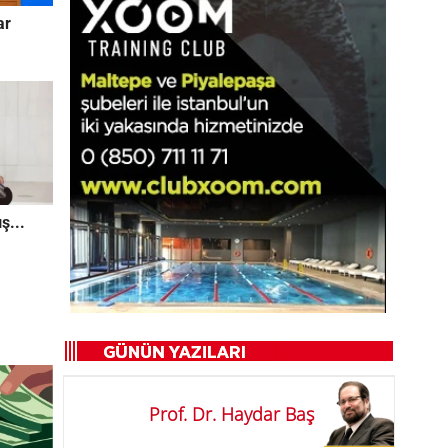
ar
ş...
Prof. Dr. Haydar Baş