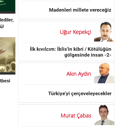
Madenleri millete vereceğiz
ediler,
ü!
Uğur Kepekçi
İlk kıvılcım: İblis'in kibri / Kötülüğün
gölgesinde insan -2-
Akın Aydın
tbesi
Türkiye’yi çerçeveleyecekler
Murat Çabas