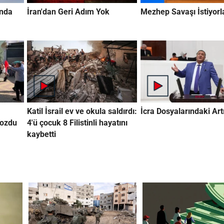
ında
İran'dan Geri Adım Yok
Mezhep Savaşı İstiyorl
Katil İsrail ev ve okula saldırdı:
İcra Dosyalarındaki Artı
bozdu
4'ü çocuk 8 Filistinli hayatını
kaybetti