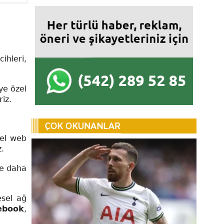
cihleri,
iye özel
riz.
sel web
z.
kte daha
esel ağ
ebook
,