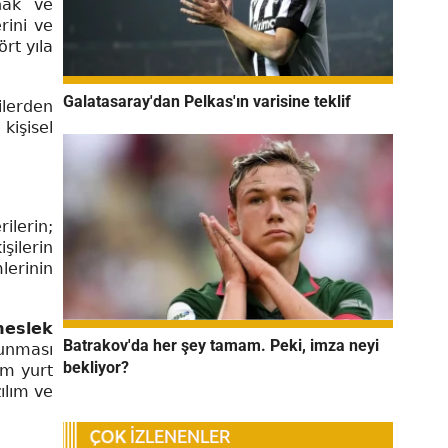
 hak ve
rini ve
ört yıla
Galatasaray'dan Pelkas'ın varisine teklif
ilerden
kişisel
ilerin;
şilerin
lerinin
meslek
Batrakov'da her şey tamam. Peki, imza neyi
runması
bekliyor?
ım yurt
ılım ve