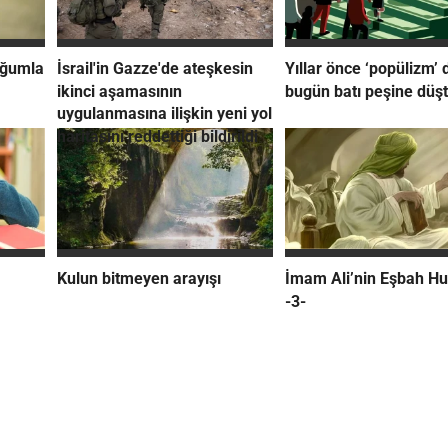
oğumla
İsrail'in Gazze'de ateşkesin
Yıllar önce ‘popülizm’ d
ikinci aşamasının
bugün batı peşine düşt
uygulanmasına ilişkin yeni yol
haritasını reddettiği bildirildi
Kulun bitmeyen arayışı
İmam Ali’nin Eşbah Hu
-3-