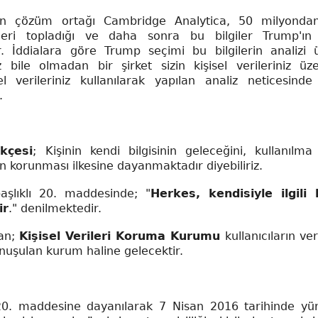
n çözüm ortağı Cambridge Analytica, 50 milyondan
lgileri topladığı ve daha sonra bu bilgiler Trump'ı
r. İddialara göre Trump seçimi bu bilgilerin analizi 
 bile olmadan bir şirket sizin kişisel verileriniz üz
el verileriniz kullanılarak yapılan analiz neticesind
.
kçesi
; Kişinin kendi bilgisinin geleceğini, kullanılma 
inin korunması ilkesine dayanmaktadır diyebiliriz.
başlıklı 20. maddesinde; "
Herkes, kendisiyle ilgili 
ir
." denilmektedir.
lan;
Kişisel Verileri Koruma Kurumu
kullanıcıların ver
nuşulan kurum haline gelecektir.
20. maddesine dayanılarak 7 Nisan 2016 tarihinde yü