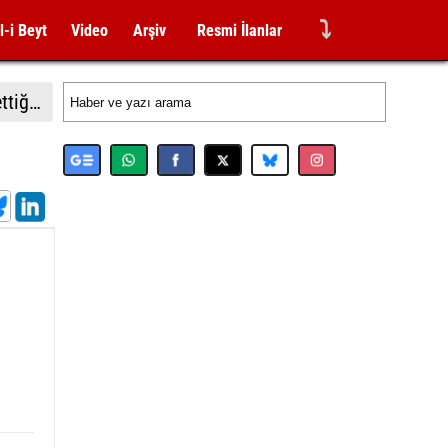
⤵
l-i Beyt
Video
Arşiv
Resmi İlanlar
İsrail'in Gazze'de ateşkesin ikinci aşamasının uygulanmasına ilişkin yeni yol haritasını reddettiği bildirildi