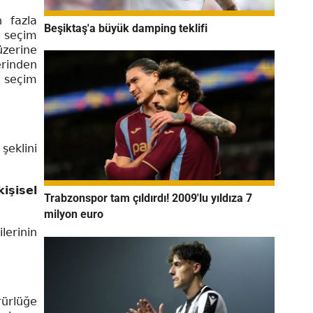
 fazla
Beşiktaş'a büyük damping teklifi
n seçim
üzerine
erinden
e seçim
şeklini
kişisel
Trabzonspor tam çıldırdı! 2009'lu yıldıza 7
milyon euro
ilerinin
rürlüğe