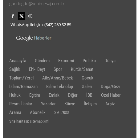
gundogdu@yenimesaj.com.tr
WhatsApp iletişim:
(542)
289 52 85
Anasayfa
Gündem
Ekonomi
Politika
Dünya
Sağlık
Ehl-i Beyt
Spor
Kültür/Sanat
Toplum/Yerel
Aile/Anne/Bebek
Çocuk
İslam/Ramazan
Bilim/Teknoloji
Galeri
Doğa/Gezi
Hukuk
Eğitim
Emlak
Diğer
İBB
Özel Haber
Resmi İlanlar
Yazarlar
Künye
İletişim
Arşiv
Arama
Abonelik
XML/RSS
Site haritası: sitemap.xml