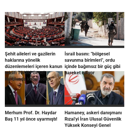
Şehit aileleri ve gazilerin
İsrail basını: "bölgesel
haklarına yönelik
savunma birimleri", ordu
düzenlemeleri içeren kanun
içinde bağımsız bir güç gibi
teklifi TBMM Genel
hareket ediyor
Kurulunda kabul edildi
Merhum Prof. Dr. Haydar
Hamaney, askeri danışmanı
Baş 11 yıl önce uyarmıştı!
Rızai'yi İran Ulusal Güvenlik
Yüksek Konseyi Genel