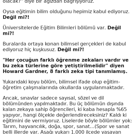
olacak?" diye bir ağızdan bağrışıyoruz.
Oysa eğitimin bilim olduğunu hepimiz kabul ediyoruz.
Değil mi?!
Üniversitelerde Eğitim Bilimleri bölümü var.
Değil
mi?!
Buralarda ortaya konan bilimsel gerçekleri de kabul
ediyoruz hiç kuşkusuz.
Değil mi?!
"Her çocuğun farklı öğrenme zekaları vardır ve
bu zeka türlerine göre yetiştirilmelidir" diyen
Howard Gardner, 8 farklı zeka tipi tanımlamış.
Yukarıdaki koyu bölüm, bilimsel ifade olup eğitim-
öğretim çalışmalarında okullarda uygulanmaktadır.
Ancak, sınavlar sadece sayısal, sözel ve dil
bölümünden yapılmaktadır. Bu üç bölümün dışında
kalan zekaya sahip öğrencileri, ki kaba hesapla %65
yapıyor, hangi ölçekle değerlendireceksiniz? Kaldı ki
eğitimini de vermiyoruz. Liselerde böyle bölümler yok:
Tarım, hayvancılık, doğa, spor, sanat…(Spor ve sanat
belli illerde var. Aşağı yukarı 1.000 ilçede yaşayan