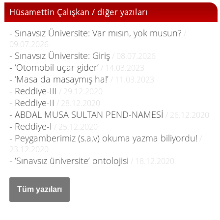
Hüsamettin Çalışkan / diğer yazıları
- Sınavsız Üniversite: Var mısın, yok musun?
/
09.07.2026
- Sınavsız Üniversite: Giriş
/ 08.07.2026
- ‘Otomobil uçar gider’
/ 14.03.2023
- ‘Masa da masaymış ha!’
/ 11.03.2023
- Reddiye-III
/ 29.12.2020
- Reddiye-II
/ 28.12.2020
- ABDAL MUSA SULTAN PEND-NAMESİ
/ 26.12.2020
- Reddiye-I
/ 25.12.2020
- Peygamberimiz (s.a.v) okuma yazma biliyordu!
/
23.12.2020
- ‘Sınavsız üniversite’ ontolojisi
/ 18.12.2020