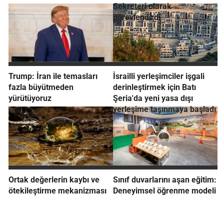
Sekreteri olarak
görevlendirdi
Trump: İran ile temasları
İsrailli yerleşimciler işgali
fazla büyütmeden
derinleştirmek için Batı
yürütüyoruz
Şeria'da yeni yasa dışı
yerleşime taşınmaya başladı
Ortak değerlerin kaybı ve
Sınıf duvarlarını aşan eğitim:
ötekileştirme mekanizması
Deneyimsel öğrenme modeli