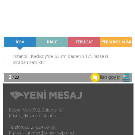
Beşyol Mah. 502. Sok. No: 6/1
Küçükçekmece / İstanbul
Telefon: (212) 624 09 99
E-posta: internet@yenimesaj.com.tr