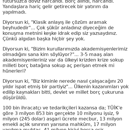
fütursuzca döviz harcandı. Borç alındı, harcandı.
Yandaşlara hariç gelir getirecek bir yatırım da
yapılmadı.
Diyorsun ki, "Klasik anlayış ile çözüm aramak
beyhudedir"... Çok şükür anladınız diyeceğim de
konuşma metnini keşke idrak edip siz yazsaydınız.
Çünkü algıdan başka hiçbir şey yok.
Diyorsun ki, "Bizim kurullarımızda akademisyenlerimiz
olmadığını sana kim söylüyor?"... 3-5 maaş alan
akademisyenleriniz var da ülkeyi krizden krize sokup
milleti borç batağına sokup aç perişan etmek mi
hünerleri?
Diyorsun ki, "Biz kiminle nerede nasıl çalışacağını 20
yıldır ispat etmiş bir partiyiz"... Ülkenin kazanımları yok
edilip kaynakları bitti, devlet ve millet borç çukuruna
düşürüldü.
100 bin ihracatçı ve tedarikçileri kazansa da; TÜİK'e
göre 3 milyon 853 bin gerçekte 10 milyonu işsiz, 9
milyon (245 dolar) asgari ücrete mecbur, 13 milyon
emekli açlık sınırının yarısına mahkûm, 17 milyon
yardıma muhtaç, 41 milyon kişiyi borca esir...