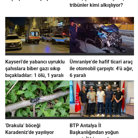
tribünler kimi alkışlıyor?
Kayseri'de yabancı uyruklu
Ümraniye'de hafif ticari araç
şahıslara biber gazı sıkıp
ile otomobil çarpıştı: 4'ü ağır,
bıçakladılar: 1 ölü, 1 yaralı
6 yaralı
'Drakula' böceği
BTP Antalya İl
Karadeniz'de yayılıyor
Başkanlığından yoğun