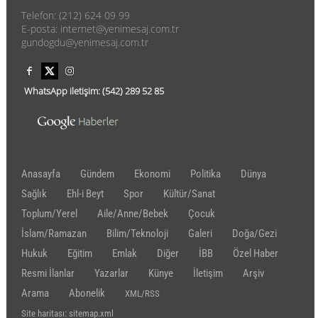
Telefon: (212) 624 09 99
E-posta: internet@yenimesaj.com.tr
gundogdu@yenimesaj.com.tr
WhatsApp iletişim:
(542)
289 52 85
Anasayfa
Gündem
Ekonomi
Politika
Dünya
Sağlık
Ehl-i Beyt
Spor
Kültür/Sanat
Toplum/Yerel
Aile/Anne/Bebek
Çocuk
İslam/Ramazan
Bilim/Teknoloji
Galeri
Doğa/Gezi
Hukuk
Eğitim
Emlak
Diğer
İBB
Özel Haber
Resmi İlanlar
Yazarlar
Künye
İletişim
Arşiv
Arama
Abonelik
XML/RSS
Site haritası: sitemap.xml