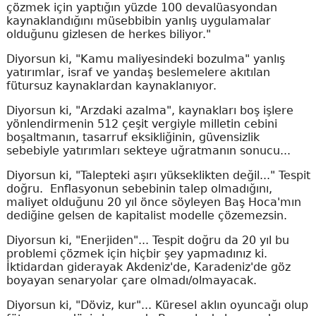
çözmek için yaptığın yüzde 100 devalüasyondan
kaynaklandığını müsebbibin yanlış uygulamalar
olduğunu gizlesen de herkes biliyor."
Diyorsun ki, "Kamu maliyesindeki bozulma" yanlış
yatırımlar, israf ve yandaş beslemelere akıtılan
fütursuz kaynaklardan kaynaklanıyor.
Diyorsun ki, "Arzdaki azalma", kaynakları boş işlere
yönlendirmenin 512 çeşit vergiyle milletin cebini
boşaltmanın, tasarruf eksikliğinin, güvensizlik
sebebiyle yatırımları sekteye uğratmanın sonucu...
Diyorsun ki, "Talepteki aşırı yükseklikten değil..." Tespit
doğru. Enflasyonun sebebinin talep olmadığını,
maliyet olduğunu 20 yıl önce söyleyen Baş Hoca'mın
dediğine gelsen de kapitalist modelle çözemezsin.
Diyorsun ki, "Enerjiden"... Tespit doğru da 20 yıl bu
problemi çözmek için hiçbir şey yapmadınız ki.
İktidardan giderayak Akdeniz'de, Karadeniz'de göz
boyayan senaryolar çare olmadı/olmayacak.
Diyorsun ki, "Döviz, kur"... Küresel aklın oyuncağı olup