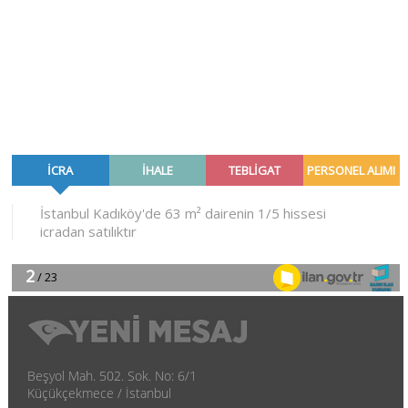
Beşyol Mah. 502. Sok. No: 6/1
Küçükçekmece / İstanbul