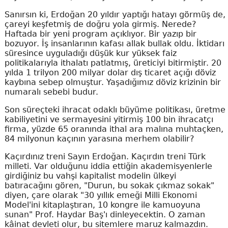
Sanırsın ki, Erdoğan 20 yıldır yaptığı hatayı görmüş de,
çareyi keşfetmiş de doğru yola girmiş. Nerede?
Haftada bir yeni program açıklıyor. Bir yazıp bir
bozuyor. İş insanlarının kafası allak bullak oldu. İktidarı
süresince uyguladığı düşük kur yüksek faiz
politikalarıyla ithalatı patlatmış, üreticiyi bitirmiştir. 20
yılda 1 trilyon 200 milyar dolar dış ticaret açığı döviz
kaybına sebep olmuştur. Yaşadığımız döviz krizinin bir
numaralı sebebi budur.
Son süreçteki ihracat odaklı büyüme politikası, üretme
kabiliyetini ve sermayesini yitirmiş 100 bin ihracatçı
firma, yüzde 65 oranında ithal ara malına muhtaçken,
84 milyonun kaçının yarasına merhem olabilir?
Kaçırdınız treni Sayın Erdoğan. Kaçırdın treni Türk
milleti. Var olduğunu iddia ettiğin akademisyenlerle
girdiğiniz bu vahşi kapitalist modelin ülkeyi
batıracağını gören, "Durun, bu sokak çıkmaz sokak"
diyen, çare olarak "30 yıllık emeği Milli Ekonomi
Model'ini kitaplaştıran, 10 kongre ile kamuoyuna
sunan" Prof. Haydar Baş'ı dinleyecektin. O zaman
kâinat devleti olur, bu sitemlere maruz kalmazdın.