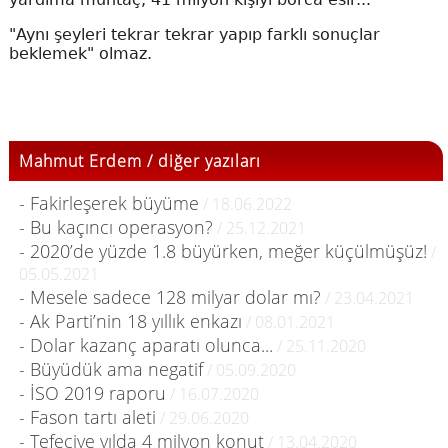
"Aynı şeyleri tekrar tekrar yapıp farklı sonuçlar
beklemek" olmaz.
Mahmut Erdem / diğer yazıları
- Fakirleşerek büyüme
/ 18.06.2022
- Bu kaçıncı operasyon?
/ 25.12.2021
- 2020’de yüzde 1.8 büyürken, meğer küçülmüşüz!
/
05.05.2021
- Mesele sadece 128 milyar dolar mı?
/ 23.04.2021
- Ak Parti’nin 18 yıllık enkazı
/ 08.01.2021
- Dolar kazanç aparatı olunca...
/ 25.11.2020
- Büyüdük ama negatif
/ 05.09.2020
- İSO 2019 raporu
/ 16.07.2020
- Fason tartı aleti
/ 29.06.2020
- Tefeciye yılda 4 milyon konut
/ 13.04.2020