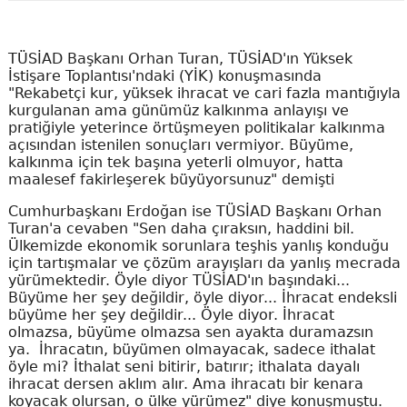
TÜSİAD Başkanı Orhan Turan, TÜSİAD'ın Yüksek
İstişare Toplantısı'ndaki (YİK) konuşmasında
"Rekabetçi kur, yüksek ihracat ve cari fazla mantığıyla
kurgulanan ama günümüz kalkınma anlayışı ve
pratiğiyle yeterince örtüşmeyen politikalar kalkınma
açısından istenilen sonuçları vermiyor. Büyüme,
kalkınma için tek başına yeterli olmuyor, hatta
maalesef fakirleşerek büyüyorsunuz" demişti
Cumhurbaşkanı Erdoğan ise TÜSİAD Başkanı Orhan
Turan'a cevaben "Sen daha çıraksın, haddini bil.
Ülkemizde ekonomik sorunlara teşhis yanlış konduğu
için tartışmalar ve çözüm arayışları da yanlış mecrada
yürümektedir. Öyle diyor TÜSİAD'ın başındaki...
Büyüme her şey değildir, öyle diyor... İhracat endeksli
büyüme her şey değildir... Öyle diyor. İhracat
olmazsa, büyüme olmazsa sen ayakta duramazsın
ya. İhracatın, büyümen olmayacak, sadece ithalat
öyle mi? İthalat seni bitirir, batırır; ithalata dayalı
ihracat dersen aklım alır. Ama ihracatı bir kenara
koyacak olursan, o ülke yürümez" diye konuşmuştu.