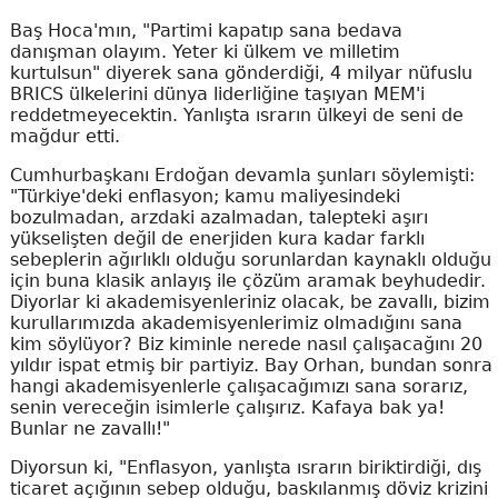
Baş Hoca'mın, "Partimi kapatıp sana bedava
danışman olayım. Yeter ki ülkem ve milletim
kurtulsun" diyerek sana gönderdiği, 4 milyar nüfuslu
BRICS ülkelerini dünya liderliğine taşıyan MEM'i
reddetmeyecektin. Yanlışta ısrarın ülkeyi de seni de
mağdur etti.
Cumhurbaşkanı Erdoğan devamla şunları söylemişti:
"Türkiye'deki enflasyon; kamu maliyesindeki
bozulmadan, arzdaki azalmadan, talepteki aşırı
yükselişten değil de enerjiden kura kadar farklı
sebeplerin ağırlıklı olduğu sorunlardan kaynaklı olduğu
için buna klasik anlayış ile çözüm aramak beyhudedir.
Diyorlar ki akademisyenleriniz olacak, be zavallı, bizim
kurullarımızda akademisyenlerimiz olmadığını sana
kim söylüyor? Biz kiminle nerede nasıl çalışacağını 20
yıldır ispat etmiş bir partiyiz. Bay Orhan, bundan sonra
hangi akademisyenlerle çalışacağımızı sana sorarız,
senin vereceğin isimlerle çalışırız. Kafaya bak ya!
Bunlar ne zavallı!"
Diyorsun ki, "Enflasyon, yanlışta ısrarın biriktirdiği, dış
ticaret açığının sebep olduğu, baskılanmış döviz krizini