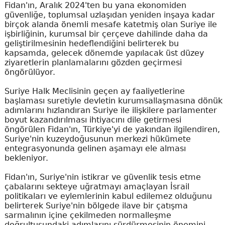
Fidan'ın, Aralık 2024'ten bu yana ekonomiden
güvenliğe, toplumsal uzlaşıdan yeniden inşaya kadar
birçok alanda önemli mesafe katetmiş olan Suriye ile
işbirliğinin, kurumsal bir çerçeve dahilinde daha da
geliştirilmesinin hedeflendiğini belirterek bu
kapsamda, gelecek dönemde yapılacak üst düzey
ziyaretlerin planlamalarını gözden geçirmesi
öngörülüyor.
Suriye Halk Meclisinin geçen ay faaliyetlerine
başlaması suretiyle devletin kurumsallaşmasına dönük
adımlarını hızlandıran Suriye ile ilişkilere parlamenter
boyut kazandırılması ihtiyacını dile getirmesi
öngörülen Fidan'ın, Türkiye'yi de yakından ilgilendiren,
Suriye'nin kuzeydoğusunun merkezi hükümete
entegrasyonunda gelinen aşamayı ele alması
bekleniyor.
Fidan'ın, Suriye'nin istikrar ve güvenlik tesis etme
çabalarını sekteye uğratmayı amaçlayan İsrail
politikaları ve eylemlerinin kabul edilemez olduğunu
belirterek Suriye'nin bölgede ilave bir çatışma
sarmalının içine çekilmeden normalleşme
doğrultusundaki adımlarını sürdürmesinin önemini