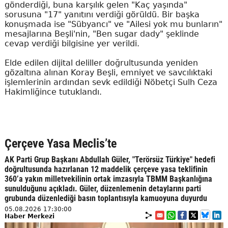
gönderdiği, buna karşılık gelen "Kaç yaşında"
sorusuna "17" yanıtını verdiği görüldü. Bir başka
konuşmada ise "Sübyancı" ve "Ailesi yok mu bunların"
mesajlarına Beşli'nin, "Ben sugar dady" şeklinde
cevap verdiği bilgisine yer verildi.
Elde edilen dijital deliller doğrultusunda yeniden
gözaltına alınan Koray Beşli, emniyet ve savcılıktaki
işlemlerinin ardından sevk edildiği Nöbetçi Sulh Ceza
Hakimliğince tutuklandı.
Çerçeve Yasa Meclis’te
AK Parti Grup Başkanı Abdullah Güler, "Terörsüz Türkiye" hedefi
doğrultusunda hazırlanan 12 maddelik çerçeve yasa teklifinin
360’a yakın milletvekilinin ortak imzasıyla TBMM Başkanlığına
sunulduğunu açıkladı. Güler, düzenlemenin detaylarını parti
grubunda düzenlediği basın toplantısıyla kamuoyuna duyurdu
05.08.2026 17:30:00
Haber Merkezi