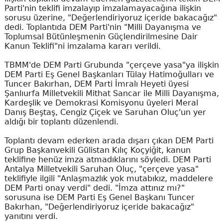
Parti'nin teklifi imzalayıp imzalamayacağına ilişkin
sorusu üzerine, "Değerlendiriyoruz içeride bakacağız"
dedi. Toplantıda DEM Parti'nin "Milli Dayanışma ve
Toplumsal Bütünleşmenin Güçlendirilmesine Dair
Kanun Teklifi"ni imzalama kararı verildi.
TBMM'de DEM Parti Grubunda "çerçeve yasa"ya ilişkin
DEM Parti Eş Genel Başkanları Tülay Hatimoğulları ve
Tuncer Bakırhan, DEM Parti İmralı Heyeti üyesi
Şanlıurfa Milletvekili Mithat Sancar ile Milli Dayanışma,
Kardeşlik ve Demokrasi Komisyonu üyeleri Meral
Danış Beştaş, Cengiz Çiçek ve Saruhan Oluç'un yer
aldığı bir toplantı düzenlendi.
Toplantı devam ederken arada dışarı çıkan DEM Parti
Grup Başkanvekili Gülistan Kılıç Koçyiğit, kanun
teklifine henüz imza atmadıklarını söyledi. DEM Parti
Antalya Milletvekili Saruhan Oluç, "çerçeve yasa"
teklifiyle ilgili "Anlaşmazlık yok mutabıkız, maddelere
DEM Parti onay verdi" dedi. "İmza attınız mı?"
sorusuna ise DEM Parti Eş Genel Başkanı Tuncer
Bakırhan, "Değerlendiriyoruz içeride bakacağız"
yanıtını verdi.