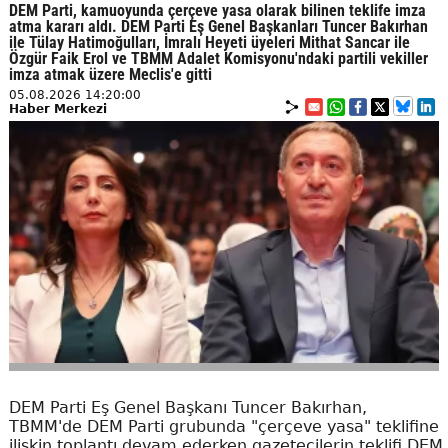
DEM Parti, kamuoyunda çerçeve yasa olarak bilinen teklife imza
atma kararı aldı. DEM Parti Eş Genel Başkanları Tuncer Bakırhan
ile Tülay Hatimoğulları, İmralı Heyeti üyeleri Mithat Sancar ile
Özgür Faik Erol ve TBMM Adalet Komisyonu'ndaki partili vekiller
imza atmak üzere Meclis'e gitti
05.08.2026 14:20:00
Haber Merkezi
DEM Parti Eş Genel Başkanı Tuncer Bakırhan,
TBMM'de DEM Parti grubunda "çerçeve yasa" teklifine
ilişkin toplantı devam ederken gazetecilerin teklifi DEM