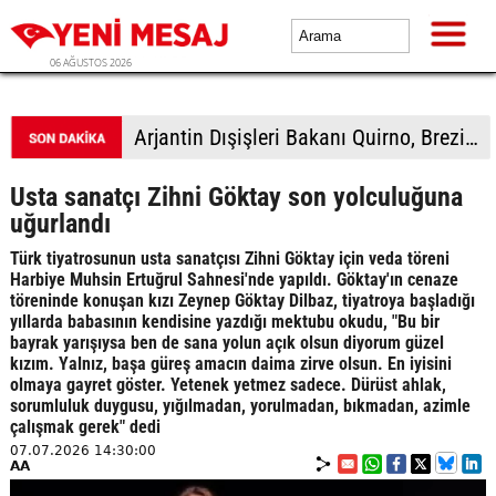
06 AĞUSTOS 2026
Arjantin Dışişleri Bakanı Quirno, Brezilya'dan özür dilemeyi reddetti
Usta sanatçı Zihni Göktay son yolculuğuna
uğurlandı
Türk tiyatrosunun usta sanatçısı Zihni Göktay için veda töreni
Harbiye Muhsin Ertuğrul Sahnesi'nde yapıldı. Göktay'ın cenaze
töreninde konuşan kızı Zeynep Göktay Dilbaz, tiyatroya başladığı
yıllarda babasının kendisine yazdığı mektubu okudu, "Bu bir
bayrak yarışıysa ben de sana yolun açık olsun diyorum güzel
kızım. Yalnız, başa güreş amacın daima zirve olsun. En iyisini
olmaya gayret göster. Yetenek yetmez sadece. Dürüst ahlak,
sorumluluk duygusu, yığılmadan, yorulmadan, bıkmadan, azimle
çalışmak gerek" dedi
07.07.2026 14:30:00
AA