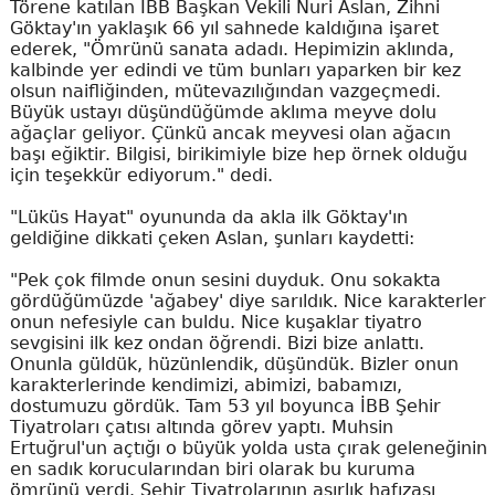
Törene katılan İBB Başkan Vekili Nuri Aslan, Zihni
Göktay'ın yaklaşık 66 yıl sahnede kaldığına işaret
ederek, "Ömrünü sanata adadı. Hepimizin aklında,
kalbinde yer edindi ve tüm bunları yaparken bir kez
olsun naifliğinden, mütevazılığından vazgeçmedi.
Büyük ustayı düşündüğümde aklıma meyve dolu
ağaçlar geliyor. Çünkü ancak meyvesi olan ağacın
başı eğiktir. Bilgisi, birikimiyle bize hep örnek olduğu
için teşekkür ediyorum." dedi.
"Lüküs Hayat" oyununda da akla ilk Göktay'ın
geldiğine dikkati çeken Aslan, şunları kaydetti:
"Pek çok filmde onun sesini duyduk. Onu sokakta
gördüğümüzde 'ağabey' diye sarıldık. Nice karakterler
onun nefesiyle can buldu. Nice kuşaklar tiyatro
sevgisini ilk kez ondan öğrendi. Bizi bize anlattı.
Onunla güldük, hüzünlendik, düşündük. Bizler onun
karakterlerinde kendimizi, abimizi, babamızı,
dostumuzu gördük. Tam 53 yıl boyunca İBB Şehir
Tiyatroları çatısı altında görev yaptı. Muhsin
Ertuğrul'un açtığı o büyük yolda usta çırak geleneğinin
en sadık korucularından biri olarak bu kuruma
ömrünü verdi. Şehir Tiyatrolarının asırlık hafızası