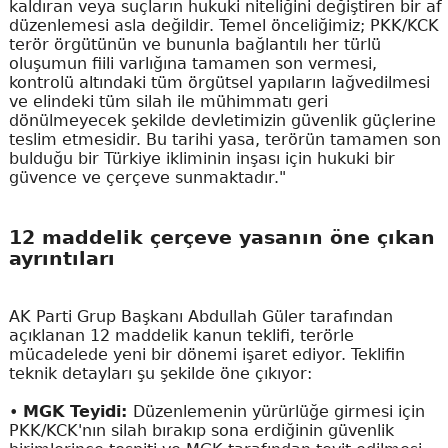
kaldıran veya suçların hukuki niteliğini değiştiren bir af
düzenlemesi asla değildir. Temel önceliğimiz; PKK/KCK
terör örgütünün ve bununla bağlantılı her türlü
oluşumun fiili varlığına tamamen son vermesi,
kontrolü altındaki tüm örgütsel yapıların lağvedilmesi
ve elindeki tüm silah ile mühimmatı geri
dönülmeyecek şekilde devletimizin güvenlik güçlerine
teslim etmesidir. Bu tarihi yasa, terörün tamamen son
bulduğu bir Türkiye ikliminin inşası için hukuki bir
güvence ve çerçeve sunmaktadır."
12 maddelik çerçeve yasanın öne çıkan
ayrıntıları
AK Parti Grup Başkanı Abdullah Güler tarafından
açıklanan 12 maddelik kanun teklifi, terörle
mücadelede yeni bir dönemi işaret ediyor. Teklifin
teknik detayları şu şekilde öne çıkıyor:
•
MGK Teyidi:
Düzenlemenin yürürlüğe girmesi için
PKK/KCK'nın silah bırakıp sona erdiğinin güvenlik