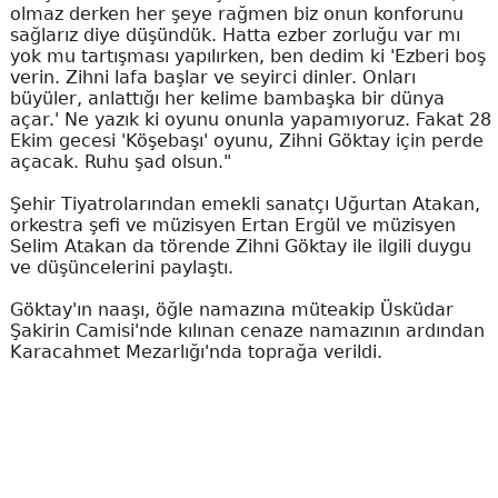
olmaz derken her şeye rağmen biz onun konforunu
sağlarız diye düşündük. Hatta ezber zorluğu var mı
yok mu tartışması yapılırken, ben dedim ki 'Ezberi boş
verin. Zihni lafa başlar ve seyirci dinler. Onları
büyüler, anlattığı her kelime bambaşka bir dünya
açar.' Ne yazık ki oyunu onunla yapamıyoruz. Fakat 28
Ekim gecesi 'Köşebaşı' oyunu, Zihni Göktay için perde
açacak. Ruhu şad olsun."
Şehir Tiyatrolarından emekli sanatçı Uğurtan Atakan,
orkestra şefi ve müzisyen Ertan Ergül ve müzisyen
Selim Atakan da törende Zihni Göktay ile ilgili duygu
ve düşüncelerini paylaştı.
Göktay'ın naaşı, öğle namazına müteakip Üsküdar
Şakirin Camisi'nde kılınan cenaze namazının ardından
Karacahmet Mezarlığı'nda toprağa verildi.