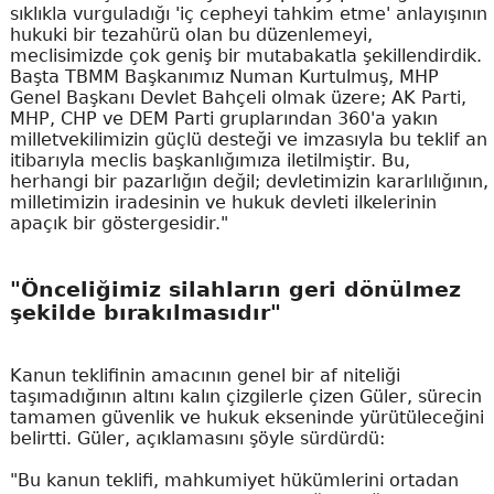
sıklıkla vurguladığı 'iç cepheyi tahkim etme' anlayışının
hukuki bir tezahürü olan bu düzenlemeyi,
meclisimizde çok geniş bir mutabakatla şekillendirdik.
Başta TBMM Başkanımız Numan Kurtulmuş, MHP
Genel Başkanı Devlet Bahçeli olmak üzere; AK Parti,
MHP, CHP ve DEM Parti gruplarından 360'a yakın
milletvekilimizin güçlü desteği ve imzasıyla bu teklif an
itibarıyla meclis başkanlığımıza iletilmiştir. Bu,
herhangi bir pazarlığın değil; devletimizin kararlılığının,
milletimizin iradesinin ve hukuk devleti ilkelerinin
apaçık bir göstergesidir."
"Önceliğimiz silahların geri dönülmez
şekilde bırakılmasıdır"
Kanun teklifinin amacının genel bir af niteliği
taşımadığının altını kalın çizgilerle çizen Güler, sürecin
tamamen güvenlik ve hukuk ekseninde yürütüleceğini
belirtti. Güler, açıklamasını şöyle sürdürdü:
"Bu kanun teklifi, mahkumiyet hükümlerini ortadan