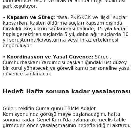
birimlerince tespiti ve MGK tarafından teyit edilmesi
şart koşuluyor.
•
Kapsam ve Süreç:
Yasa, PKK/KCK ve ilişkili suçları
kapsarken, kasten öldürme suçları kapsam dışında
bırakıldı. Koşulların sağlanması halinde, 15 yıla kadar
hapis gerektiren suçlarda 5 yıl, daha ağır suçlarda 10
yıl soruşturma/kovuşturma veya infaz ertelemesi
öngörülüyor.
•
Koordinasyon ve Yasal Güvence:
Süreci,
Cumhurbaşkanı Yardımcısı başkanlığındaki üst düzey
bir kurul yönetecek ve görevli kamu personeline yasal
güvence sağlanacak.
Hedef: Hafta sonuna kadar yasalaşması
Güler, teklifin Cuma günü TBMM Adalet
Komisyonu'nda görüşülmeye başlanacağını, hafta
sonuna kadar Genel Kurul'da oylanarak meclis tatile
girmeden önce yasalaşmasının hedeflendiğini aktardı.