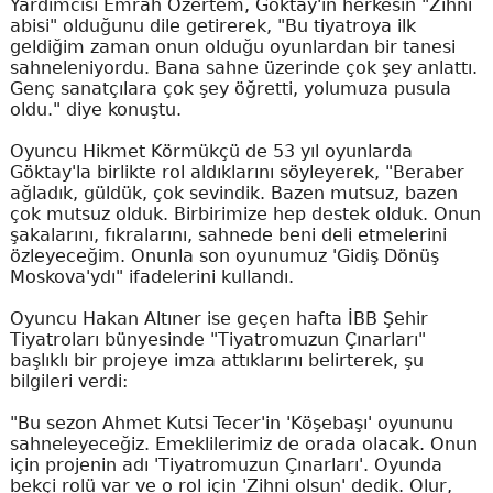
Yardımcısı Emrah Özertem, Göktay'ın herkesin "Zihni
abisi" olduğunu dile getirerek, "Bu tiyatroya ilk
geldiğim zaman onun olduğu oyunlardan bir tanesi
sahneleniyordu. Bana sahne üzerinde çok şey anlattı.
Genç sanatçılara çok şey öğretti, yolumuza pusula
oldu." diye konuştu.
Oyuncu Hikmet Körmükçü de 53 yıl oyunlarda
Göktay'la birlikte rol aldıklarını söyleyerek, "Beraber
ağladık, güldük, çok sevindik. Bazen mutsuz, bazen
çok mutsuz olduk. Birbirimize hep destek olduk. Onun
şakalarını, fıkralarını, sahnede beni deli etmelerini
özleyeceğim. Onunla son oyunumuz 'Gidiş Dönüş
Moskova'ydı" ifadelerini kullandı.
Oyuncu Hakan Altıner ise geçen hafta İBB Şehir
Tiyatroları bünyesinde "Tiyatromuzun Çınarları"
başlıklı bir projeye imza attıklarını belirterek, şu
bilgileri verdi:
"Bu sezon Ahmet Kutsi Tecer'in 'Köşebaşı' oyununu
sahneleyeceğiz. Emeklilerimiz de orada olacak. Onun
için projenin adı 'Tiyatromuzun Çınarları'. Oyunda
bekçi rolü var ve o rol için 'Zihni olsun' dedik. Olur,