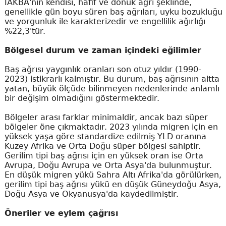
İAKBA'nın kendisi, hafif ve donuk ağrı şeklinde,
genellikle gün boyu süren baş ağrıları, uyku bozukluğu
ve yorgunluk ile karakterizedir ve engellilik ağırlığı
%22,3'tür.
Bölgesel durum ve zaman içindeki eğilimler
Baş ağrısı yaygınlık oranları son otuz yıldır (1990-
2023) istikrarlı kalmıştır. Bu durum, baş ağrısının altta
yatan, büyük ölçüde bilinmeyen nedenlerinde anlamlı
bir değişim olmadığını göstermektedir.
Bölgeler arası farklar minimaldir, ancak bazı süper
bölgeler öne çıkmaktadır. 2023 yılında migren için en
yüksek yaşa göre standardize edilmiş YLD oranına
Kuzey Afrika ve Orta Doğu süper bölgesi sahiptir.
Gerilim tipi baş ağrısı için en yüksek oran ise Orta
Avrupa, Doğu Avrupa ve Orta Asya'da bulunmuştur.
En düşük migren yükü Sahra Altı Afrika'da görülürken,
gerilim tipi baş ağrısı yükü en düşük Güneydoğu Asya,
Doğu Asya ve Okyanusya'da kaydedilmiştir.
Öneriler ve eylem çağrısı