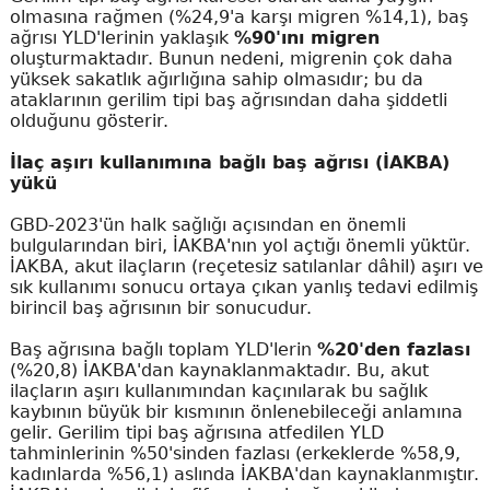
olmasına rağmen (%24,9'a karşı migren %14,1), baş
ağrısı YLD'lerinin yaklaşık
%90'ını migren
oluşturmaktadır. Bunun nedeni, migrenin çok daha
yüksek sakatlık ağırlığına sahip olmasıdır; bu da
ataklarının gerilim tipi baş ağrısından daha şiddetli
olduğunu gösterir.
İlaç aşırı kullanımına bağlı baş ağrısı (İAKBA)
yükü
GBD-2023'ün halk sağlığı açısından en önemli
bulgularından biri, İAKBA'nın yol açtığı önemli yüktür.
İAKBA, akut ilaçların (reçetesiz satılanlar dâhil) aşırı ve
sık kullanımı sonucu ortaya çıkan yanlış tedavi edilmiş
birincil baş ağrısının bir sonucudur.
Baş ağrısına bağlı toplam YLD'lerin
%20'den fazlası
(%20,8) İAKBA'dan kaynaklanmaktadır. Bu, akut
ilaçların aşırı kullanımından kaçınılarak bu sağlık
kaybının büyük bir kısmının önlenebileceği anlamına
gelir. Gerilim tipi baş ağrısına atfedilen YLD
tahminlerinin %50'sinden fazlası (erkeklerde %58,9,
kadınlarda %56,1) aslında İAKBA'dan kaynaklanmıştır.