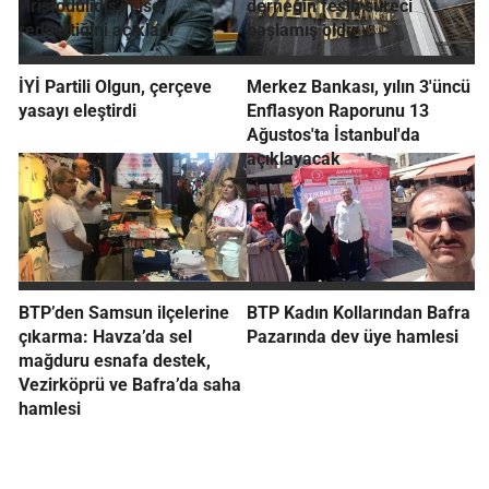
Hristodulidis'in ise
derneğin fesih süreci
reddettiğini açıkladı
başlamış oldu
İYİ Partili Olgun, çerçeve
Merkez Bankası, yılın 3'üncü
yasayı eleştirdi
Enflasyon Raporunu 13
Ağustos'ta İstanbul'da
açıklayacak
BTP’den Samsun ilçelerine
BTP Kadın Kollarından Bafra
çıkarma: Havza’da sel
Pazarında dev üye hamlesi
mağduru esnafa destek,
Vezirköprü ve Bafra’da saha
hamlesi