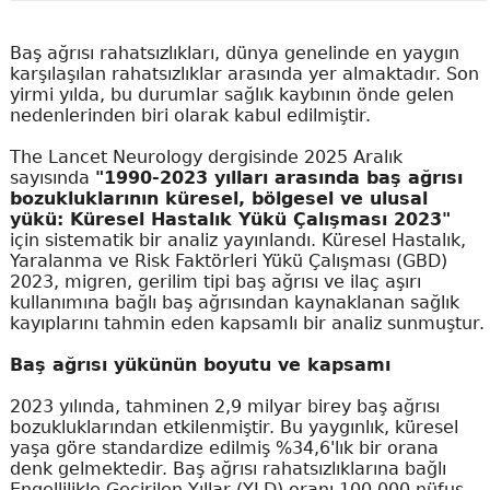
Baş ağrısı rahatsızlıkları, dünya genelinde en yaygın
karşılaşılan rahatsızlıklar arasında yer almaktadır. Son
yirmi yılda, bu durumlar sağlık kaybının önde gelen
nedenlerinden biri olarak kabul edilmiştir.
The Lancet Neurology dergisinde 2025 Aralık
sayısında
"1990-2023 yılları arasında baş ağrısı
bozukluklarının küresel, bölgesel ve ulusal
yükü: Küresel Hastalık Yükü Çalışması 2023"
için sistematik bir analiz yayınlandı. Küresel Hastalık,
Yaralanma ve Risk Faktörleri Yükü Çalışması (GBD)
2023, migren, gerilim tipi baş ağrısı ve ilaç aşırı
kullanımına bağlı baş ağrısından kaynaklanan sağlık
kayıplarını tahmin eden kapsamlı bir analiz sunmuştur.
Baş ağrısı yükünün boyutu ve kapsamı
2023 yılında, tahminen 2,9 milyar birey baş ağrısı
bozukluklarından etkilenmiştir. Bu yaygınlık, küresel
yaşa göre standardize edilmiş %34,6'lık bir orana
denk gelmektedir. Baş ağrısı rahatsızlıklarına bağlı
Engellilikle Geçirilen Yıllar (YLD) oranı 100.000 nüfus