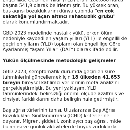
başına 541,9 olarak belirlenmiştir. Bu yüksek oran,
baş ağrısı bozukluklarını dünya çapında
"en çok
sakatlığa yol açan altıncı rahatsızlık grubu"
olarak konumlandırmaktadır.
GBD-2023 modelinde hastalık yükü, erken ölüm
nedeniyle kaybedilen yaşam yılları (YLL) ile engellilikle
geçirilen yılların (YLD) toplamı olan Engelliliğe Göre
Ayarlanmış Yaşam Yılları (DALY) olarak ifade edilir.
Yükün ölçülmesinde metodolojik gelişmeler
GBD-2023, semptomatik durumda geçirilen süre
tahminlerini güncellemek için
18 ülkeden 41.653
bireyin
bireysel katılımcı verilerinin meta-analizini
gerçekleştirmiştir. Bu yeni yaklaşım, YLD
tahminlerindeki belirsizliği önemli ölçüde azaltmış ve
cinsiyet farklılıklarını daha belirgin hale getirmiştir.
Baş ağrısı türlerinin tanısı, Uluslararası Baş Ağrısı
Bozuklukları Sınıflandırması (ICHD) kriterlerine
dayanır. Migren, şiddetli, zonklayıcı baş ağrısı, mide
bulantısı ve günlük aktivitelerde büyük zorluklarla