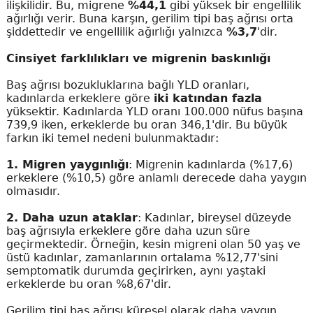
ilişkilidir. Bu, migrene
%44,1
gibi yüksek bir engellilik
ağırlığı verir. Buna karşın, gerilim tipi baş ağrısı orta
şiddettedir ve engellilik ağırlığı yalnızca
%3,7
'dir.
Cinsiyet farklılıkları ve migrenin baskınlığı
Baş ağrısı bozukluklarına bağlı YLD oranları,
kadınlarda erkeklere göre
iki katından fazla
yüksektir. Kadınlarda YLD oranı 100.000 nüfus başına
739,9 iken, erkeklerde bu oran 346,1'dir. Bu büyük
farkın iki temel nedeni bulunmaktadır:
1. Migren yaygınlığı
: Migrenin kadınlarda (%17,6)
erkeklere (%10,5) göre anlamlı derecede daha yaygın
olmasıdır.
2. Daha uzun ataklar
: Kadınlar, bireysel düzeyde
baş ağrısıyla erkeklere göre daha uzun süre
geçirmektedir. Örneğin, kesin migreni olan 50 yaş ve
üstü kadınlar, zamanlarının ortalama %12,77'sini
semptomatik durumda geçirirken, aynı yaştaki
erkeklerde bu oran %8,67'dir.
Gerilim tipi baş ağrısı küresel olarak daha yaygın