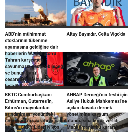
ABD'nin mühimmat
Altay Bayındır, Celta Vigo'da
stoklarının tükenme
aşamasına geldiğine dair
haberlerin Washington'u
Tahran karşısında
savunmasız gösterebileceği
ve bunun İran'ı
cesaretlendirebileceği
belirtildi
KKTC Cumhurbaşkanı
AHBAP Derneği'nin feshi için
Erhürman, Guterres'in,
Asliye Hukuk Mahkemesi'ne
Kıbrıs'ın mayınlardan
açılan davada dernek
arındırılması yönündeki
yönetimine kayyum
önerisini Türk tarafının kabul
atanmasına karar verildi.
ettiğini GKRY Lideri Nikos
Mahkemenin bu kararı ile