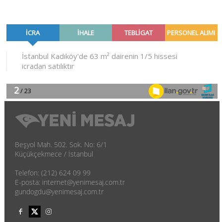
Beşyol Mah. 502. Sok. No: 6/1
Küçükçekmece / İstanbul
Telefon: (212) 624 09 99
E-posta: internet@yenimesaj.com.tr
gundogdu@yenimesaj.com.tr