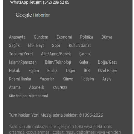
WhatsApp iletişim:
(542)
289 52 85
Anasayfa
Gündem
Ekonomi
Politika
Dünya
Sağlık
Ehl-i Beyt
Spor
Kültür/Sanat
Toplum/Yerel
Aile/Anne/Bebek
Çocuk
İslam/Ramazan
Bilim/Teknoloji
Galeri
Doğa/Gezi
Hukuk
Eğitim
Emlak
Diğer
İBB
Özel Haber
Resmi İlanlar
Yazarlar
Künye
İletişim
Arşiv
Arama
Abonelik
XML/RSS
Site haritası: sitemap.xml
Tüm hakları Yeni Mesaj adına saklıdır: ©1996-2026
Yazılı izin alınmaksızın site içeriğinin fiziki veya elektronik
ortamda kopyalanması, çoğaltılması, dağıtılması veya yeniden