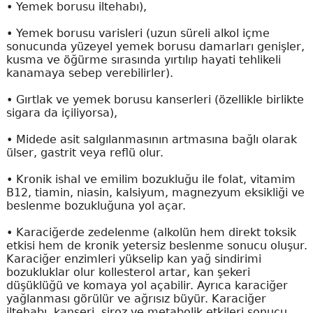
•
Yemek borusu iltehabı),
•
Yemek borusu varisleri (uzun süreli alkol içme
sonucunda yüzeyel yemek borusu damarları genişler,
kusma ve öğürme sırasında yırtılıp hayati tehlikeli
kanamaya sebep verebilirler).
•
Gırtlak ve yemek borusu kanserleri (özellikle birlikte
sigara da içiliyorsa),
•
Midede asit salgılanmasının artmasına bağlı olarak
ülser, gastrit veya reflü olur.
•
Kronik ishal ve emilim bozukluğu ile folat, vitamim
B12, tiamin, niasin, kalsiyum, magnezyum eksikliği ve
beslenme bozukluğuna yol açar.
•
Karaciğerde zedelenme (alkolün hem direkt toksik
etkisi hem de kronik yetersiz beslenme sonucu oluşur.
Karaciğer enzimleri yükselip kan yağ sindirimi
bozukluklar olur kollesterol artar, kan şekeri
düşüklüğü ve komaya yol açabilir. Ayrıca karaciğer
yağlanması görülür ve ağrısız büyür. Karaciğer
iltehabı, kanseri, siroz ve metabolik etkileri sonucu