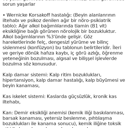
sorun yaşarlar
•
Wernicke Korsakoff hastalığı: (Beyin alanlanrının
iltehabı ve psikoz denilen ağır bir nöro-psikiatrik
tablo): Ağır alkol bağımlılarında tiamin (B1 vit)
eksikliğine bağlı görünen nörolojik bir bozukluktur.
Alkol bağımlılarının %3'ünde gelişir. Göz
hareketlerinde felç, dengesizl yürüme ve bilinç
sislenmesi (konfüzyon) bu tablonun belirtileridir. İleri
ve geriye dönük hafıza kaybı, iç görü azlığı, öğrenme
yeteneğinin bozulması, algısal ve bilişşel işlevlerde
bozulma söz konusudur.
Kalp damar sistemi: Kalp ritim bozuklukları,
hipertansiyon, kalp damar hastalığı, kalp büyümesi ve
beyin kanaması,
Kas iskelet sistemi: Kaslarda güçsüzlük, kronik kas
iltehabı,
Kan: Demir eksikliği anemisi (kemik iliği baskılanması,
barsak kanaması, yetersiz beslenme, pıhtılaşma
bozuklukları ile kanama sonucu), kemik iliğine toksik