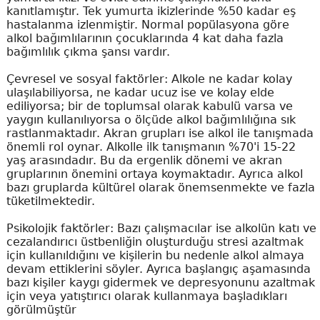
kanıtlamıştır. Tek yumurta ikizlerinde %50 kadar eş
hastalanma izlenmiştir. Normal popülasyona göre
alkol bağımlılarının çocuklarında 4 kat daha fazla
bağımlılık çıkma şansı vardır.
Çevresel ve sosyal faktörler: Alkole ne kadar kolay
ulaşılabiliyorsa, ne kadar ucuz ise ve kolay elde
ediliyorsa; bir de toplumsal olarak kabulü varsa ve
yaygın kullanılıyorsa o ölçüde alkol bağımlılığına sık
rastlanmaktadır. Akran grupları ise alkol ile tanışmada
önemli rol oynar. Alkolle ilk tanışmanın %70'i 15-22
yaş arasındadır. Bu da ergenlik dönemi ve akran
gruplarının önemini ortaya koymaktadır. Ayrıca alkol
bazı gruplarda kültürel olarak önemsenmekte ve fazla
tüketilmektedir.
Psikolojik faktörler: Bazı çalışmacılar ise alkolün katı ve
cezalandırıcı üstbenliğin oluşturduğu stresi azaltmak
için kullanıldığını ve kişilerin bu nedenle alkol almaya
devam ettiklerini söyler. Ayrıca başlangıç aşamasında
bazı kişiler kaygı gidermek ve depresyonunu azaltmak
için veya yatıştırıcı olarak kullanmaya başladıkları
görülmüştür