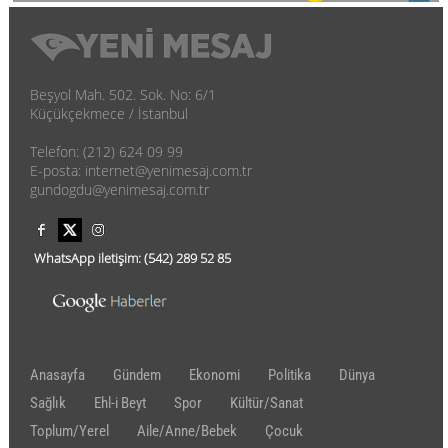
Beşyol Mah. 502. Sok. No: 6/1
Küçükçekmece / İstanbul
Telefon: (212) 624 09 99
E-posta: internet@yenimesaj.com.tr
gundogdu@yenimesaj.com.tr
WhatsApp iletişim:
(542)
289 52 85
Anasayfa
Gündem
Ekonomi
Politika
Dünya
Sağlık
Ehl-i Beyt
Spor
Kültür/Sanat
Toplum/Yerel
Aile/Anne/Bebek
Çocuk