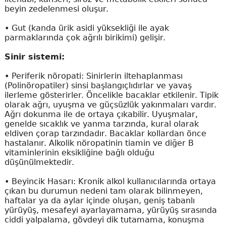
beyin zedelenmesi oluşur.
•
Gut (kanda ürik asidi yüksekliği ile ayak
parmaklarında çok ağrılı birikimi) gelişir.
Sinir sistemi:
•
Periferik nöropati: Sinirlerin iltehaplanması
(Polinöropatiler) sinsi başlangıçlıdırlar ve yavaş
ilerleme gösterirler. Öncelikle bacaklar etkilenir. Tipik
olarak ağrı, uyuşma ve güçsüzlük yakınmaları vardır.
Ağrı dokunma ile de ortaya çıkabilir. Uyuşmalar,
genelde sıcaklık ve yanma tarzında, kural olarak
eldiven çorap tarzındadır. Bacaklar kollardan önce
hastalanır. Alkolik nöropatinin tiamin ve diğer B
vitaminlerinin eksikliğine bağlı olduğu
düşünülmektedir.
•
Beyincik Hasarı: Kronik alkol kullanıcılarında ortaya
çıkan bu durumun nedeni tam olarak bilinmeyen,
haftalar ya da aylar içinde oluşan, geniş tabanlı
yürüyüş, mesafeyi ayarlayamama, yürüyüş sırasında
ciddi yalpalama, gövdeyi dik tutamama, konuşma