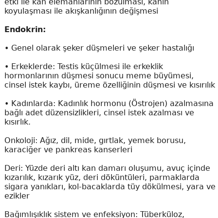
etki ile kan elemanlarının bozulması, kanın
koyulaşması ile akışkanlığının değişmesi
Endokrin:
•
Genel olarak şeker düşmeleri ve şeker hastalığı
•
Erkeklerde: Testis küçülmesi ile erkeklik
hormonlarının düşmesi sonucu meme büyümesi,
cinsel istek kaybı, üreme özelliğinin düşmesi ve kısırılık
•
Kadınlarda: Kadınlık hormonu (Östrojen) azalmasına
bağlı adet düzensizlikleri, cinsel istek azalması ve
kısırlık.
Onkoloji: Ağız, dil, mide, gırtlak, yemek borusu,
karaciğer ve pankreas kanserleri
Deri: Yüzde deri altı kan damarı oluşumu, avuç içinde
kızarılık, kızarık yüz, deri döküntüleri, parmaklarda
sigara yanıkları, kol-bacaklarda tüy dökülmesi, yara ve
ezikler
Bağımlışıklık sistem ve enfeksiyon: Tüberküloz,