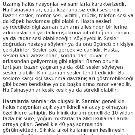
Uzamış halüsinasyonlar ve sanrılarla karakterizedir.
Halüsinasyonlar, çoğu kez rahatsız edici seslerdir.
Bazen sesler; motor sesi, vızıltılı, müzik, telefon sesi ya
da köpek havlaması gibi olabilir. Hasta sesleri
ayırdedilebildiği zaman bunların ailesinden birilerine,
arkadaşlarına ya da komşularına ait olduğunu, radyo
ya da radar sesi olabileceğini söyleyebilir. Sesler
doğrudan hastaya söylenir ya da onu üçüncü bir kişiye
çekiştirirler. Sesler çok gerçek ve canlıdır. Hasta,
sesleri kapı arkasından, koridordan, duvarın
arkasından geliyormuş gibi algılar. Bazen onunla
tartışan, bazen çağıran ya da kötü sesler söyleyen
sesler olabilir. Kimi zaman sesler tehdit edicidir. Bu
seslere karşı kişi savunma davranışları gösterebileceği
gibi bazen kendisine ya da başkalarına zarar verebilir.
Halüsinasyonlar kesik kesik ya da sürekli olabilir.
Hastalarda sanrılar da oluşabilir. Sanrılar genellikle
halusinasyonları açıklayan ikincil ve acayip olmayan
özelliklere sahiptir. Bu klinik durum genellikle 10 yıldan
fazla bir süre, yoğun miktarlarda alkol kullananlarda
ortaya çıkar. Genellikle 40 yaş sonrasında
görülmektedir. Sıklıkla alkol kullanımının kesilmesini