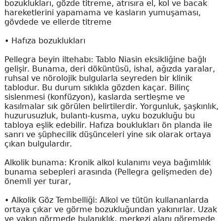
bozuklukları, gözde titreme, atrısıra el, kol ve bacak
hareketlerini yapamama ve kasların yumuşaması,
gövdede ve ellerde titreme
•
Hafıza bozuklukları
Pellegra beyin iltehabı: Tablo Niasin eksikliğine bağlı
gelişir. Bunama, deri döküntüsü, ishal, ağızda yaralar,
ruhsal ve nörolojik bulgularla seyreden bir klinik
tablodur. Bu durum sıklıkla gözden kaçar. Bilinç
sislenmesi (konfüzyon), kaslarda sertleşme ve
kasılmalar sık görülen belirtilerdir. Yorgunluk, şaşkınlık,
huzurusuzluk, bulantı-kusma, uyku bozukluğu bu
tabloya eşlik edebilir. Hafıza bouklukları ön planda ile
sanrı ve şüphecilik düşünceleri yine sık olarak ortaya
çıkan bulgulardır.
Alkolik bunama: Kronik alkol kulanımı veya bağımlılık
bunama sebepleri arasında (Pellegra gelişmeden de)
önemli yer turar,
•
Alkolik Göz Tembelliği: Alkol ve tütün kullananlarda
ortaya çıkar ve görme bozukluğundan yakınırlar. Uzak
ve yakın görmede bulanıklık, merkezi alanı göremede