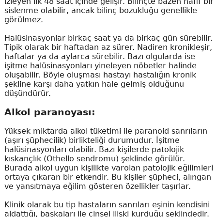
izleyen ilk 48 saat içinde gelişir. Bilinçte bazen hafif bir
sislenme olabilir, ancak bilinç bozukluğu genellikle
görülmez.
Halüsinasyonlar birkaç saat ya da birkaç gün sürebilir.
Tipik olarak bir haftadan az sürer. Nadiren kronikleşir,
haftalar ya da aylarca sürebilir. Bazı olgularda ise
işitme halüsinasyonları yineleyen nöbetler halinde
oluşabilir. Böyle oluşması hastayı hastalığın kronik
şekline karşı daha yatkın hale gelmiş olduğunu
düşündürür.
Alkol paranoyası:
Yüksek miktarda alkol tüketimi ile paranoid sanrıların
(aşırı şüphecilik) birlikteliği durumudur. İşitme
halüsinasyonları olabilir. Bazı kişilerde patolojik
kıskançlık (Othello sendromu) şeklinde görülür.
Burada alkol uygun kişilikte varolan patolojik eğilimleri
ortaya çıkaran bir etkendir. Bu kişiler şüpheci, alıngan
ve yansıtmaya eğilim gösteren özellikler taşırlar.
Klinik olarak bu tip hastaların sanrıları eşinin kendisini
aldattığı, başkaları ile cinsel ilişki kurduğu şeklindedir.