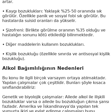
artar.
•
Kaygı bozuklukları: Yaklaşık %25-50 oranında sık
görülür. Özellikle panik ve sosyal fobi sık görülür. Bu
hastalarda suisid oranları da yükselir.
•
Şizofreni: Birlikte görülme oranının %35 olduğu ve
hastalığın sonunu kötü etkilediği bilinmektedir.
•
Diğer maddelerin kullanım bozuklukları.
•
Kişilik bozukluğu (özellikle sınırda ve antisosyal kişilik
bozukluğu).
Alkol Bağımlılığının Nedenleri
Bu konu ile ilgili birçok varsayım ortaya atılmaktadır.
Yapılan çalışmalar çok çeşitlidir. Bunları şöyle kısaca
sınıflandırabiliriz:
Genetik ve biyolojik çalışmalar: Ailede alkol ile ilişkili
bozukluklar varsa o ailede bu bozukluğun çıkma şansı
fazladır. Amerika ve İskandinavya'da yapılan tek
yumurta ikizi ve evlat edinme çalışmaları bunu