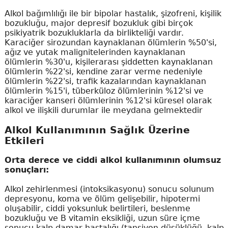
Alkol bağımlılığı ile bir bipolar hastalık, şizofreni, kişilik
bozukluğu, major depresif bozukluk gibi birçok
psikiyatrik bozukluklarla da birlikteliği vardır.
Karaciğer sirozundan kaynaklanan ölümlerin %50'si,
ağız ve yutak malignitelerinden kaynaklanan
ölümlerin %30'u, kişilerarası şiddetten kaynaklanan
ölümlerin %22'si, kendine zarar verme nedeniyle
ölümlerin %22'si, trafik kazalarından kaynaklanan
ölümlerin %15'i, tüberküloz ölümlerinin %12'si ve
karaciğer kanseri ölümlerinin %12'si küresel olarak
alkol ve ilişkili durumlar ile meydana gelmektedir
Alkol Kullanımının Sağlık Üzerine
Etkileri
Orta derece ve ciddi alkol kullanımının olumsuz
sonuçları:
Alkol zehirlenmesi (intoksikasyonu) sonucu solunum
depresyonu, koma ve ölüm gelişebilir, hipotermi
oluşabilir, ciddi yoksunluk belirtileri, beslenme
bozukluğu ve B vitamin eksikliği, uzun süre içme
sonucu kalp damar hastalığı (tansiyon düşüklüğü, kalp