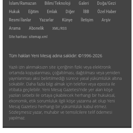
İslam/Ramazan
Bilim/Teknoloji
Galeri
Doğa/Gezi
Hukuk
Eğitim
Emlak
Diğer
İBB
Özel Haber
Resmi İlanlar
Yazarlar
Künye
İletişim
Arşiv
Arama
Abonelik
XML/RSS
Site haritası: sitemap.xml
Tüm hakları Yeni Mesaj adına saklıdır: ©1996-2026
Yazılı izin alınmaksızın site içeriğinin fiziki veya elektronik
ortamda kopyalanması, çoğaltılması, dağıtılması veya yeniden
yayınlanması aksi belirtilmediği sürece yasal yükümlülük altına
sokabilir. Daha fazla bilgi almak için telefon veya eposta ile
irtibata geçilebilir. Yeni Mesaj Gazetesi'nde yer alan köşe
yazıları sebebi ile ortaya çıkabilecek herhangi bir hukuksal,
ekonomik, etik sorumluluk ilgili köşe yazarına ait olup Yeni
Mesaj Gazetesi herhangi bir yükümlülük kabul etmez.
Sözleşmesiz yazar, muhabir ve temsilcilere telif ödemesi
yapılmaz.
Haber yazılımı: www.eticaret.com.tr