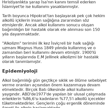
Hıristiyanlıkta şarap İsa'nın kanını temsil ederken
İslamiyet'te ise kullanımı yasaklanmıştır.
Tarih boyunca Hipokrat'tan başlayarak pek çok hekim
alkollü içkilerin insan sağlığına zararından söz
etmişlerdir. Ancak alkol kullanımı sonucu oluşan
bağımlılığın bir hastalık olarak ele alınması son 150
yıla dayanmaktadır.
"Alkolizm" terimini ilk kez İsviçreli bir halk sağlığı
uzmanı Magnus Huss 1849 yılında kullanmış ve o
zamandan beri kullanımı devam etmiştir. 1900'lü
yılların başlarında E.M Jellinek alkolizmi bir hastalık
olarak tanımlamıştır.
Epidemiyoloji
Alkol bağımlılığı gün geçtikçe sıklık ve ölüme sebebiyet
verme oranları açısından önem kazanmaya devam
etmektedir. Birçok Batı ülkesinde alkol kullanımı
yaygındır. ABD'de1977'de yapılan bir ulusal çalışmada
erkeklerin %86,6'sı kadınların %77,5'i alkollü içecekler
tüketmektedirler. Gençlerin çoğu ergenlik döneminde
özenti ile alkole başlamaktadır.