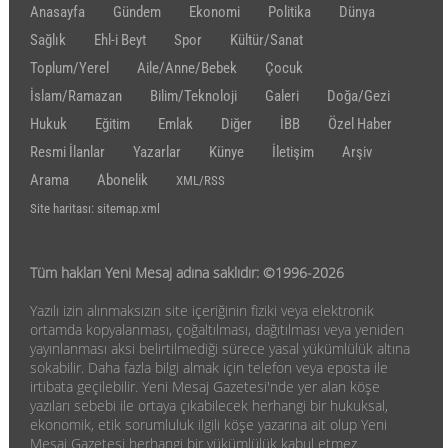
Anasayfa
Gündem
Ekonomi
Politika
Dünya
Sağlık
Ehl-i Beyt
Spor
Kültür/Sanat
Toplum/Yerel
Aile/Anne/Bebek
Çocuk
İslam/Ramazan
Bilim/Teknoloji
Galeri
Doğa/Gezi
Hukuk
Eğitim
Emlak
Diğer
İBB
Özel Haber
Resmi İlanlar
Yazarlar
Künye
İletişim
Arşiv
Arama
Abonelik
XML/RSS
Site haritası: sitemap.xml
Tüm hakları Yeni Mesaj adına saklıdır: ©1996-2026
Yazılı izin alınmaksızın site içeriğinin fiziki veya elektronik
ortamda kopyalanması, çoğaltılması, dağıtılması veya yeniden
yayınlanması aksi belirtilmediği sürece yasal yükümlülük altına
sokabilir. Daha fazla bilgi almak için telefon veya eposta ile
irtibata geçilebilir. Yeni Mesaj Gazetesi'nde yer alan köşe
yazıları sebebi ile ortaya çıkabilecek herhangi bir hukuksal,
ekonomik, etik sorumluluk ilgili köşe yazarına ait olup Yeni
Mesaj Gazetesi herhangi bir yükümlülük kabul etmez.