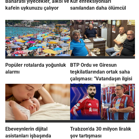
Baharatlı yiyecekler, alkol ve
Küf enfeksiyonları
kafein uykunuzu çalıyor
sanılandan daha ölümcül
Popüler rotalarda yoğunluk
BTP Ordu ve Giresun
alarmı
teşkilatlarından ortak saha
çalışması: "Vatandaşın ilgisi
büyük"
Ebeveynlerin dijital
Trabzon’da 30 milyon liralık
asistanları işbaşında
şov tartışması