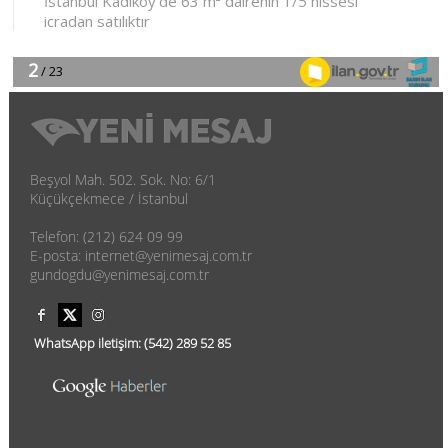
Beşyol Mah. 502. Sok. No: 6/1
Küçükçekmece / İstanbul
Telefon: (212) 624 09 99
E-posta: internet@yenimesaj.com.tr
gundogdu@yenimesaj.com.tr
WhatsApp iletişim:
(542)
289 52 85