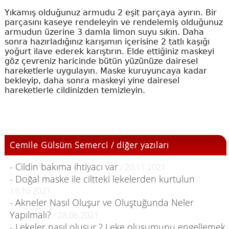
Yıkamış olduğunuz armudu 2 eşit parçaya ayırın. Bir
parçasını kaseye rendeleyin ve rendelemiş olduğunuz
armudun üzerine 3 damla limon suyu sıkın. Daha
sonra hazırladığınız karışımın içerisine 2 tatlı kaşığı
yoğurt ilave ederek karıştırın. Elde ettiğiniz maskeyi
göz çevreniz haricinde bütün yüzünüze dairesel
hareketlerle uygulayın. Maske kuruyuncaya kadar
bekleyip, daha sonra maskeyi yine dairesel
hareketlerle cildinizden temizleyin.
Cemile Gülsüm Semerci / diğer yazıları
- Cildin bakıma ihtiyacı var
/ 20.11.2021
- Doğal maske ile ciltteki lekelerden kurtulun
/
19.10.2021
- Akneler Nasıl Oluşur ve Oluştuğunda Neler
Yapılmalı?
/ 28.06.2021
- Lekeler nasıl oluşur ? Leke oluşumunu engellemek