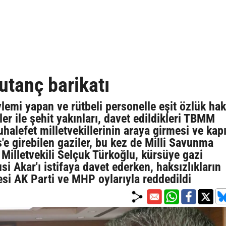
utanç barikatı
emi yapan ve rütbeli personelle eşit özlük hak
ler ile şehit yakınları, davet edildikleri TBMM
halefet milletvekillerinin araya girmesi ve kap
e girebilen gaziler, bu kez de Milli Savunma
Milletvekili Selçuk Türkoğlu, kürsüye gazi
i Akar'ı istifaya davet ederken, haksızlıkların
si AK Parti ve MHP oylarıyla reddedildi