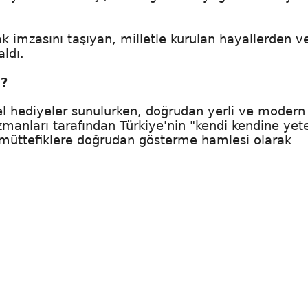
k imzasını taşıyan, milletle kurulan hayallerden v
ldı.
ı?
el hediyeler sunulurken, doğrudan yerli ve modern 
r uzmanları tarafından Türkiye'nin "kendi kendine yet
 müttefiklere doğrudan gösterme hamlesi olarak