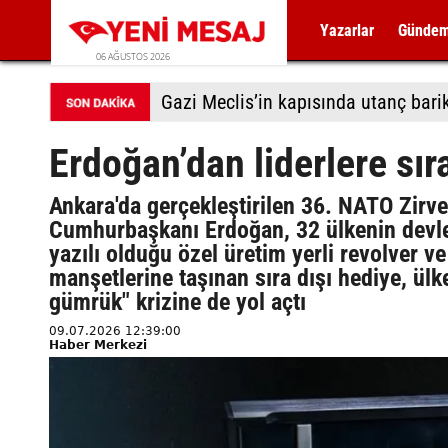
Yazarlar
Günde
06 AĞUSTOS 2026
Gazi Meclis’in kapısında utanç bari
Erdoğan’dan liderlere sır
Ankara'da gerçekleştirilen 36. NATO Zirve
Cumhurbaşkanı Erdoğan, 32 ülkenin devle
yazılı olduğu özel üretim yerli revolver 
manşetlerine taşınan sıra dışı hediye, ülk
gümrük" krizine de yol açtı
09.07.2026 12:39:00
Haber Merkezi