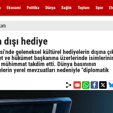
m
Ekonomi
Politika
Dünya
Sağlık
Toplum
Spor
Eh
katı
a dışı hediye
si'nde geleneksel kültürel hediyelerin dışına çı
t ve hükümet başkanına üzerlerinde isimlerini
ve mühimmat takdim etti. Dünya basınının
elerin yerel mevzuatları nedeniyle "diplomatik