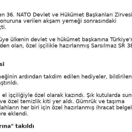
en 36. NATO Devlet ve Hükümet Başkanları Zirvesi
ler onuruna verilen akşam yemeği sonrasındaki
ti.
üye ülkenin devlet ve hükümet başkanına Türkiye'
en olan, özel işçilikle hazırlanmış Sarsılmaz SR 3
si
ğinin ardından takdim edilen hediyeler, bildirile
tırıldı.
i el işçiliğiyle özel olarak kazındı. Şık kutularda su
e özel temizlik kiti yer aldı. Gümrük ve taşıma
ların her biri için özel hazırlanmış ihracat belgel
re eklendi.
rına" takıldı