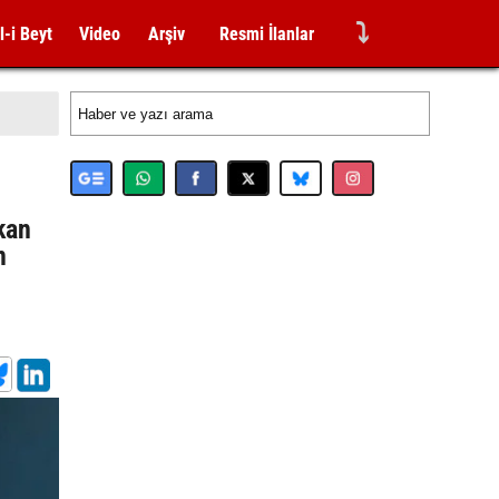
⤵
l-i Beyt
Video
Arşiv
Resmi İlanlar
kan
n