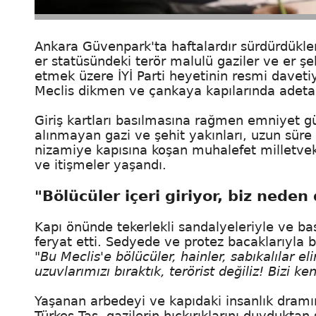
Ankara Güvenpark'ta haftalardır sürdürdükler
er statüsündeki terör malulü gaziler ve er şehit
etmek üzere İYİ Parti heyetinin resmi daveti
Meclis dikmen ve çankaya kapılarında adeta bi
Giriş kartları basılmasına rağmen emniyet gü
alınmayan gazi ve şehit yakınları, uzun sür
nizamiye kapısına koşan muhalefet milletvekil
ve itişmeler yaşandı.
"Bölücüler içeri giriyor, biz neden
Kapı önünde tekerlekli sandalyeleriyle ve ba
feryat etti. Sedyede ve protez bacaklarıyla 
"Bu Meclis'e bölücüler, hainler, sabıkalılar el
uzuvlarımızı bıraktık, terörist değiliz! Bizi 
Yaşanan arbedeyi ve kapıdaki insanlık dramın
Türkeş Taş, gazilerin hıçkırıklarını duydukt