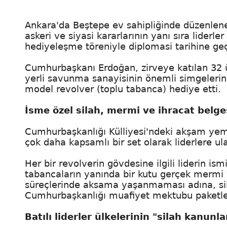
Ankara'da Beştepe ev sahipliğinde düzenlen
askeri ve siyasi kararlarının yanı sıra lider
hediyeleşme töreniyle diplomasi tarihine geç
Cumhurbaşkanı Erdoğan, zirveye katılan 32 
yerli savunma sanayisinin önemli simgelerind
model revolver (toplu tabanca) hediye etti.
İsme özel silah, mermi ve ihracat belge
Cumhurbaşkanlığı Külliyesi'ndeki akşam yeme
çok daha kapsamlı bir set olarak liderlere ulaş
Her bir revolverin gövdesine ilgili liderin ism
tabancaların yanında bir kutu gerçek mermi v
süreçlerinde aksama yaşanmaması adına, silah
Cumhurbaşkanlığı muafiyet mektubu paketle
Batılı liderler ülkelerinin "silah kanunla