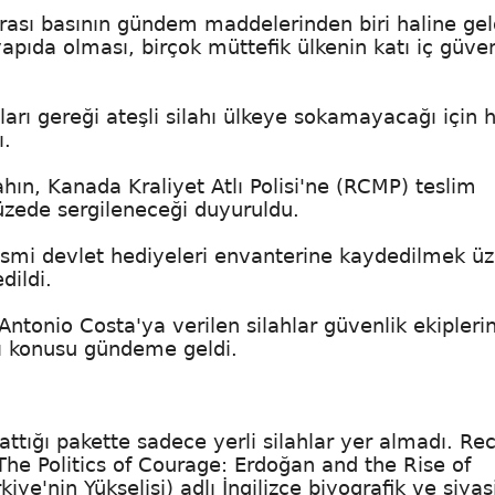
rası basının gündem maddelerinden biri haline gel
apıda olması, birçok müttefik ülkenin katı iç güven
aları gereği ateşli silahı ülkeye sokamayacağı için 
ı.
ın, Kanada Kraliyet Atlı Polisi'ne (RCMP) teslim
üzede sergileneceği duyuruldu.
resmi devlet hediyeleri envanterine kaydedilmek ü
dildi.
Antonio Costa'ya verilen silahlar güvenlik ekipleri
rı konusu gündeme geldi.
attığı pakette sadece yerli silahlar yer almadı. Re
The Politics of Courage: Erdoğan and the Rise of
iye'nin Yükselişi) adlı İngilizce biyografik ve siyas