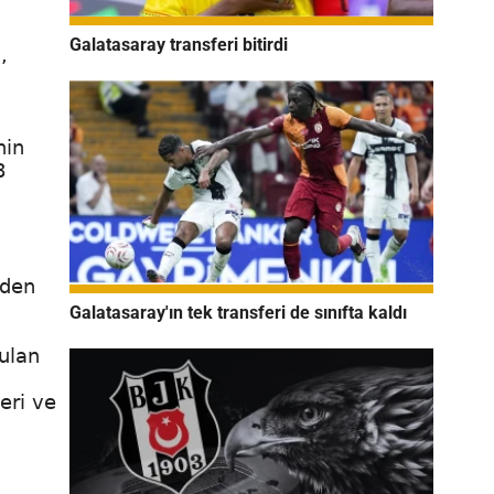
Galatasaray transferi bitirdi
,
nin
8
nden
Galatasaray'ın tek transferi de sınıfta kaldı
nulan
eri ve