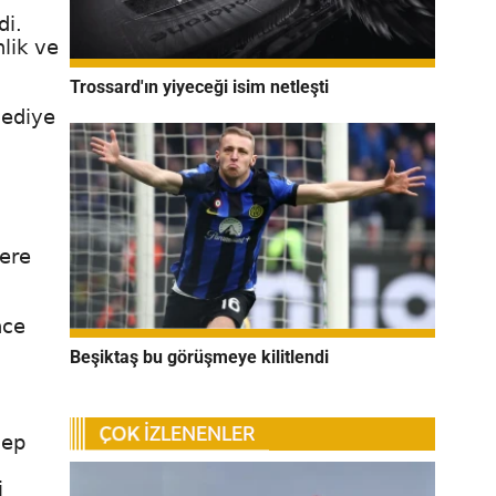
di.
lik ve
Trossard'ın yiyeceği isim netleşti
hediye
zere
nce
Beşiktaş bu görüşmeye kilitlendi
cep
i