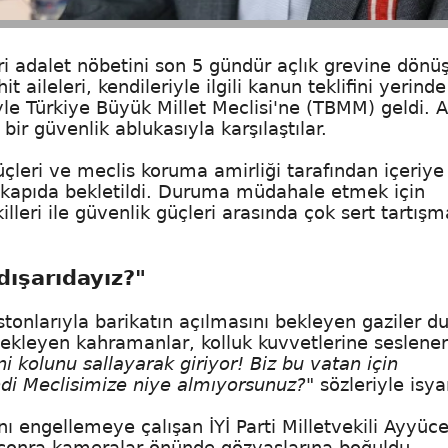
i adalet nöbetini son 5 gündür açlık grevine dönü
 aileleri, kendileriyle ilgili kanun teklifini yerinde
yle Türkiye Büyük Millet Meclisi'ne (TBMM) geldi. 
r güvenlik ablukasıyla karşılaştılar.
çleri ve meclis koruma amirliği tarafından içeriye
e kapıda bekletildi. Duruma müdahale etmek için
leri ile güvenlik güçleri arasında çok sert tartışm
 dışarıdayız?"
stonlarıyla barikatın açılmasını bekleyen gaziler 
bekleyen kahramanlar, kolluk kuvvetlerine seslener
ini kolunu sallayarak giriyor! Biz bu vatan için
kendi Meclisimize niye almıyorsunuz?"
sözleriyle isya
ı engellemeye çalışan İYİ Parti Milletvekili Ayyüc
an sonra kameralar önünde gözyaşlarına boğuldu.