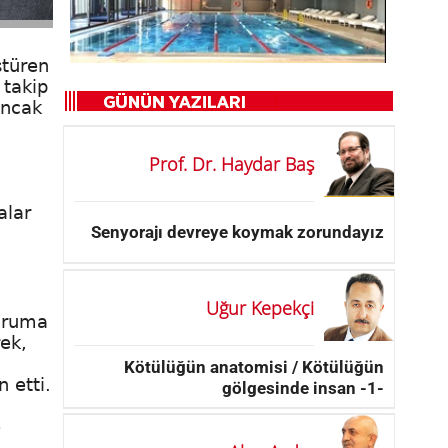
ştüren
 takip
Ancak
Prof. Dr. Haydar Baş
alar
Senyorajı devreye koymak zorundayız
Uğur Kepekçi
duruma
ek,
Kötülüğün anatomisi / Kötülüğün
n etti.
gölgesinde insan -1-
e