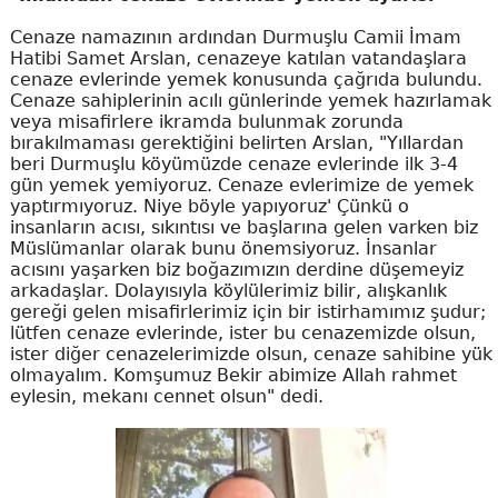
Cenaze namazının ardından Durmuşlu Camii İmam
Hatibi Samet Arslan, cenazeye katılan vatandaşlara
cenaze evlerinde yemek konusunda çağrıda bulundu.
Cenaze sahiplerinin acılı günlerinde yemek hazırlamak
veya misafirlere ikramda bulunmak zorunda
bırakılmaması gerektiğini belirten Arslan, "Yıllardan
beri Durmuşlu köyümüzde cenaze evlerinde ilk 3-4
gün yemek yemiyoruz. Cenaze evlerimize de yemek
yaptırmıyoruz. Niye böyle yapıyoruz' Çünkü o
insanların acısı, sıkıntısı ve başlarına gelen varken biz
Müslümanlar olarak bunu önemsiyoruz. İnsanlar
acısını yaşarken biz boğazımızın derdine düşemeyiz
arkadaşlar. Dolayısıyla köylülerimiz bilir, alışkanlık
gereği gelen misafirlerimiz için bir istirhamımız şudur;
lütfen cenaze evlerinde, ister bu cenazemizde olsun,
ister diğer cenazelerimizde olsun, cenaze sahibine yük
olmayalım. Komşumuz Bekir abimize Allah rahmet
eylesin, mekanı cennet olsun" dedi.