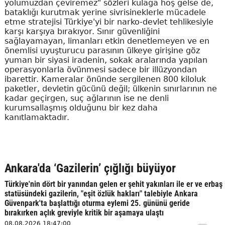
yolumuzdan çeviremez" sözleri kulağa hoş gelse de,
bataklığı kurutmak yerine sivrisineklerle mücadele
etme stratejisi Türkiye'yi bir narko-devlet tehlikesiyle
karşı karşıya bırakıyor. Sınır güvenliğini
sağlayamayan, limanları etkin denetlemeyen ve en
önemlisi uyuşturucu parasının ülkeye girişine göz
yuman bir siyasi iradenin, sokak aralarında yapılan
operasyonlarla övünmesi sadece bir illüzyondan
ibarettir. Kameralar önünde sergilenen 800 kiloluk
paketler, devletin gücünü değil; ülkenin sınırlarının ne
kadar geçirgen, suç ağlarının ise ne denli
kurumsallaşmış olduğunu bir kez daha
kanıtlamaktadır.
Ankara'da ‘Gazilerin’ çığlığı büyüyor
Türkiye'nin dört bir yanından gelen er şehit yakınları ile er ve erbaş
statüsündeki gazilerin, "eşit özlük hakları" talebiyle Ankara
Güvenpark'ta başlattığı oturma eylemi 25. gününü geride
bırakırken açlık greviyle kritik bir aşamaya ulaştı
08.08.2026 18:47:00