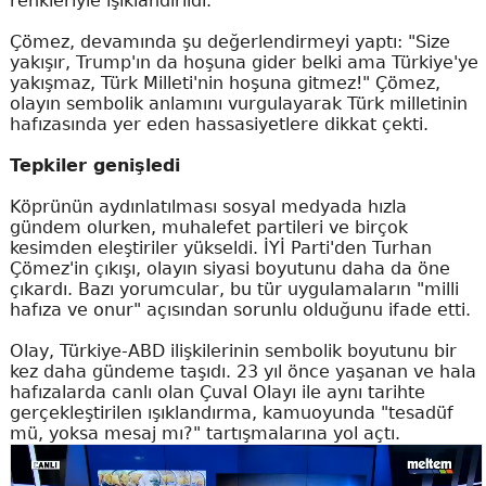
renkleriyle ışıklandırıldı."
Çömez, devamında şu değerlendirmeyi yaptı: "Size
yakışır, Trump'ın da hoşuna gider belki ama Türkiye'ye
yakışmaz, Türk Milleti'nin hoşuna gitmez!" Çömez,
olayın sembolik anlamını vurgulayarak Türk milletinin
hafızasında yer eden hassasiyetlere dikkat çekti.
Tepkiler genişledi
Köprünün aydınlatılması sosyal medyada hızla
gündem olurken, muhalefet partileri ve birçok
kesimden eleştiriler yükseldi. İYİ Parti'den Turhan
Çömez'in çıkışı, olayın siyasi boyutunu daha da öne
çıkardı. Bazı yorumcular, bu tür uygulamaların "milli
hafıza ve onur" açısından sorunlu olduğunu ifade etti.
Olay, Türkiye-ABD ilişkilerinin sembolik boyutunu bir
kez daha gündeme taşıdı. 23 yıl önce yaşanan ve hala
hafızalarda canlı olan Çuval Olayı ile aynı tarihte
gerçekleştirilen ışıklandırma, kamuoyunda "tesadüf
mü, yoksa mesaj mı?" tartışmalarına yol açtı.