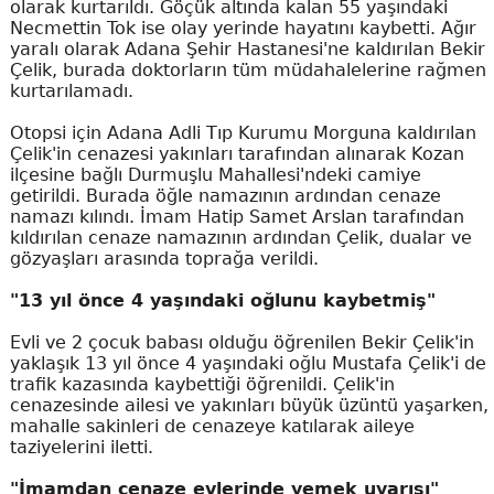
olarak kurtarıldı. Göçük altında kalan 55 yaşındaki
Necmettin Tok ise olay yerinde hayatını kaybetti. Ağır
yaralı olarak Adana Şehir Hastanesi'ne kaldırılan Bekir
Çelik, burada doktorların tüm müdahalelerine rağmen
kurtarılamadı.
Otopsi için Adana Adli Tıp Kurumu Morguna kaldırılan
Çelik'in cenazesi yakınları tarafından alınarak Kozan
ilçesine bağlı Durmuşlu Mahallesi'ndeki camiye
getirildi. Burada öğle namazının ardından cenaze
namazı kılındı. İmam Hatip Samet Arslan tarafından
kıldırılan cenaze namazının ardından Çelik, dualar ve
gözyaşları arasında toprağa verildi.
"13 yıl önce 4 yaşındaki oğlunu kaybetmiş"
Evli ve 2 çocuk babası olduğu öğrenilen Bekir Çelik'in
yaklaşık 13 yıl önce 4 yaşındaki oğlu Mustafa Çelik'i de
trafik kazasında kaybettiği öğrenildi. Çelik'in
cenazesinde ailesi ve yakınları büyük üzüntü yaşarken,
mahalle sakinleri de cenazeye katılarak aileye
taziyelerini iletti.
"İmamdan cenaze evlerinde yemek uyarısı"