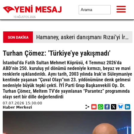
10 AĞUSTOS 2026
Trump: İran ile temasları fazla büyütmeden yürütüyoruz
Turhan Çömez: 'Türkiye’ye yakışmadı'
İstanbul’da Fatih Sultan Mehmet Köprüsü, 4 Temmuz 2026’da
ABD’nin 250. kuruluş yıl dönümü nedeniyle kırmızı, beyaz ve mavi
renklerle ışıklandırıldı. Aynı tarih, 2003 yılında Irak’ın Süleymaniye
kentinde yaşanan “Çuval Olayı”nın 23. yıldönümüne denk gelmesi
nedeniyle büyük tepki çekti. İYİ Parti Grup Başkanvekili Op. Dr.
Turhan Çömez, Meltem TV’de yayınlanan “Parantez” programında
olayı sert bir dille değerlendirdi
07.07.2026 15:30:00
Haber Merkezi