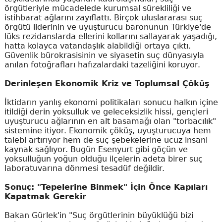
örgütleriyle mücadelede kurumsal sürekliliği ve
istihbarat ağlarını zayıflattı. Birçok uluslararası suç
örgütü liderinin ve uyuşturucu baronunun Türkiye'de
lüks rezidanslarda ellerini kollarını sallayarak yaşadığı,
hatta kolayca vatandaşlık alabildiği ortaya çıktı.
Güvenlik bürokrasisinin ve siyasetin suç dünyasıyla
anılan fotoğrafları hafızalardaki tazeliğini koruyor.
Derinleşen Ekonomik Kriz ve Toplumsal Çöküş
İktidarın yanlış ekonomi politikaları sonucu halkın içine
itildiği derin yoksulluk ve geleceksizlik hissi, gençleri
uyuşturucu ağlarının en alt basamağı olan "torbacılık"
sistemine itiyor. Ekonomik çöküş, uyuşturucuya hem
talebi artırıyor hem de suç şebekelerine ucuz insani
kaynak sağlıyor. Bugün Esenyurt gibi göçün ve
yoksulluğun yoğun olduğu ilçelerin adeta birer suç
laboratuvarına dönmesi tesadüf değildir.
Sonuç: "Tepelerine Binmek" İçin Önce Kapıları
Kapatmak Gerekir
Bakan Gürlek'in "Suç örgütlerinin büyüklüğü bizi