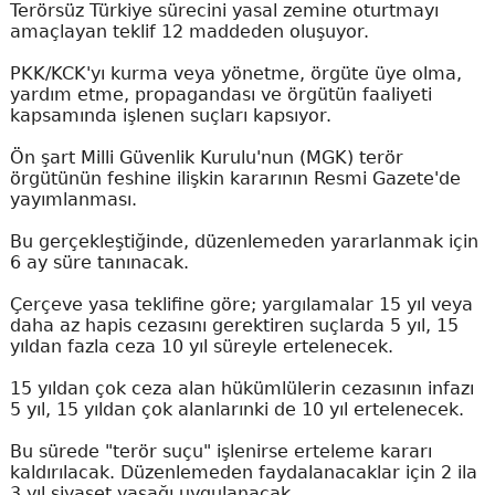
Terörsüz Türkiye sürecini yasal zemine oturtmayı
amaçlayan teklif 12 maddeden oluşuyor.
PKK/KCK'yı kurma veya yönetme, örgüte üye olma,
yardım etme, propagandası ve örgütün faaliyeti
kapsamında işlenen suçları kapsıyor.
Ön şart Milli Güvenlik Kurulu'nun (MGK) terör
örgütünün feshine ilişkin kararının Resmi Gazete'de
yayımlanması.
Bu gerçekleştiğinde, düzenlemeden yararlanmak için
6 ay süre tanınacak.
Çerçeve yasa teklifine göre; yargılamalar 15 yıl veya
daha az hapis cezasını gerektiren suçlarda 5 yıl, 15
yıldan fazla ceza 10 yıl süreyle ertelenecek.
15 yıldan çok ceza alan hükümlülerin cezasının infazı
5 yıl, 15 yıldan çok alanlarınki de 10 yıl ertelenecek.
Bu sürede "terör suçu" işlenirse erteleme kararı
kaldırılacak. Düzenlemeden faydalanacaklar için 2 ila
3 yıl siyaset yasağı uygulanacak.