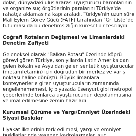
dolar, dünyadaki uluslararası uyuşturucu baronlarının
ve organize suç örgütlerinin paralarını Türkiye'de
rahatça aklamasına kapı araladı. Türkiye'nin uzun süre
Mali Eylem Görev Gücü (FATF) tarafından "Gri Liste"de
tutulması da bu denetimsizliğin küresel bir tesciliydi.
Coğrafi Rotaların Değişmesi ve Limanlardaki
Denetim Zafiyeti
Geleneksel olarak "Balkan Rotası" üzerinde köprü
görevi gören Türkiye, son yıllarda Latin Amerika'dan
gelen kokain ve Asya'dan gelen sentetik uyuşturucular
(metamfetamin) için doğrudan bir merkez ve varış
noktası haline dönüştü. Büyük limanlara
konteynerlerle giren uyuşturucuların zamanında
engellenememesi, iç piyasada Esenyurt gibi metropol
çeperlerinde tonlarca uyuşturucunun depolanmasına
ve imal edilmesine zemin hazırladı.
Kurumsal Çürüme ve Yargı/Emniyet Üzerindeki
Siyasi Baskılar
Liyakat ilkelerinin terk edilmesi, yargı ve emniyet
teşkilatlarında yaşanan kadrolaşmalar, suç