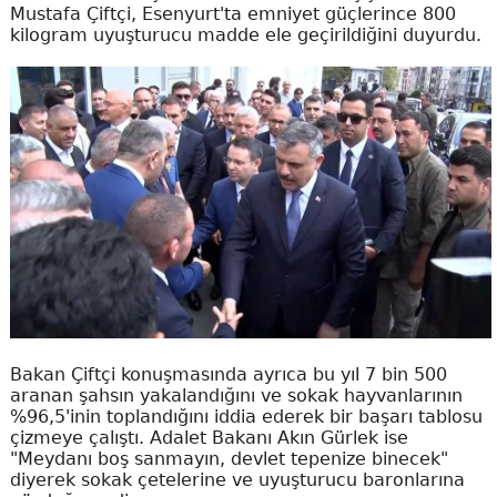
Mustafa Çiftçi, Esenyurt'ta emniyet güçlerince 800
kilogram uyuşturucu madde ele geçirildiğini duyurdu.
Bakan Çiftçi konuşmasında ayrıca bu yıl 7 bin 500
aranan şahsın yakalandığını ve sokak hayvanlarının
%96,5'inin toplandığını iddia ederek bir başarı tablosu
çizmeye çalıştı. Adalet Bakanı Akın Gürlek ise
"Meydanı boş sanmayın, devlet tepenize binecek"
diyerek sokak çetelerine ve uyuşturucu baronlarına