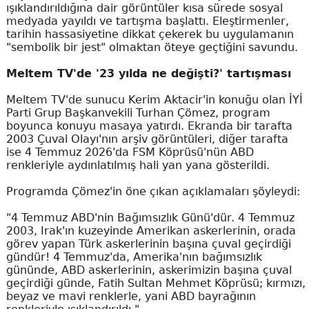
ışıklandırıldığına dair görüntüler kısa sürede sosyal
medyada yayıldı ve tartışma başlattı. Eleştirmenler,
tarihin hassasiyetine dikkat çekerek bu uygulamanın
"sembolik bir jest" olmaktan öteye geçtiğini savundu.
Meltem TV'de '23 yılda ne değişti?' tartışması
Meltem TV'de sunucu Kerim Aktacir'in konuğu olan İYİ
Parti Grup Başkanvekili Turhan Çömez, program
boyunca konuyu masaya yatırdı. Ekranda bir tarafta
2003 Çuval Olayı'nın arşiv görüntüleri, diğer tarafta
ise 4 Temmuz 2026'da FSM Köprüsü'nün ABD
renkleriyle aydınlatılmış hali yan yana gösterildi.
Programda Çömez'in öne çıkan açıklamaları şöyleydi:
"4 Temmuz ABD'nin Bağımsızlık Günü'dür. 4 Temmuz
2003, Irak'ın kuzeyinde Amerikan askerlerinin, orada
görev yapan Türk askerlerinin başına çuval geçirdiği
gündür! 4 Temmuz'da, Amerika'nın bağımsızlık
gününde, ABD askerlerinin, askerimizin başına çuval
geçirdiği günde, Fatih Sultan Mehmet Köprüsü; kırmızı,
beyaz ve mavi renklerle, yani ABD bayrağının