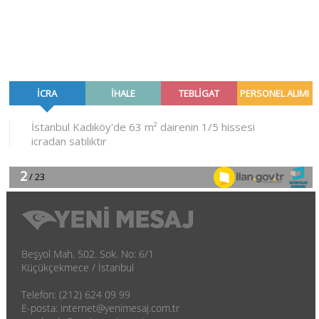
Beşyol Mah. 502. Sok. No: 6/1
Küçükçekmece / İstanbul
Telefon: (212) 624 09 99
E-posta: internet@yenimesaj.com.tr