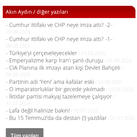
Akın Aydın / diğer yazıları
- Cumhur ittifakı ve CHP neye imza attı? -2-
/
09.08.2026
- Cumhur ittifakı ve CHP neye imza attı? -1-
/
08.08.2026
- Türkiye’yi çerçeveleyecekler
/ 07.08.2026
- Emperyalizme karşı İran’ı şanlı duruşu
/ 06.08.2026
- CIA Planına ilk imzayı atan kişi Devlet Bahçeli
/
05.08.2026
- Partinin adı ‘Yeni’ ama kafalar eski
/ 04.08.2026
- O imparatorluklar bir gecede yıkılmadı
/ 03.08.2026
- İktidar partisi makyaj tazelemeye çalışıyor
/
31.07.2026
- Lafa değil halinize bakın!
/ 30.07.2026
- Bu 15 Temmuz’da da destan (!) yazdılar
/ 21.07.2026