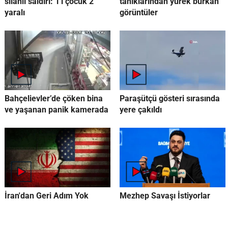
silahlı saldırı: 1'i çocuk 2
tanıklarından yürek burkan
yaralı
görüntüler
Bahçelievler’de çöken bina
Paraşütçü gösteri sırasında
ve yaşanan panik kamerada
yere çakıldı
İran'dan Geri Adım Yok
Mezhep Savaşı İstiyorlar