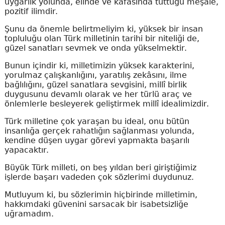
uygarlık yolunda, elinde ve kafasında tuttuğu meşale,
pozitif ilimdir.
Şunu da önemle belirtmeliyim ki, yüksek bir insan
topluluğu olan Türk milletinin tarihi bir niteliği de,
güzel sanatları sevmek ve onda yükselmektir.
Bunun içindir ki, milletimizin yüksek karakterini,
yorulmaz çalışkanlığını, yaratılış zekâsını, ilme
bağlılığını, güzel sanatlara sevgisini, millî birlik
duygusunu devamlı olarak ve her türlü araç ve
önlemlerle besleyerek geliştirmek millî idealimizdir.
Türk milletine çok yaraşan bu ideal, onu bütün
insanlığa gerçek rahatlığın sağlanması yolunda,
kendine düşen uygar görevi yapmakta başarılı
yapacaktır.
Büyük Türk milleti, on beş yıldan beri giriştiğimiz
işlerde başarı vadeden çok sözlerimi duydunuz.
Mutluyum ki, bu sözlerimin hiçbirinde milletimin,
hakkımdaki güvenini sarsacak bir isabetsizliğe
uğramadım.