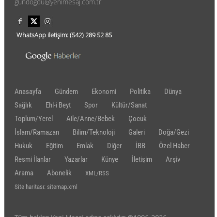
gundogdu@yenimesaj.com.tr
WhatsApp iletişim:
(542)
289 52 85
Anasayfa
Gündem
Ekonomi
Politika
Dünya
Sağlık
Ehl-i Beyt
Spor
Kültür/Sanat
Toplum/Yerel
Aile/Anne/Bebek
Çocuk
İslam/Ramazan
Bilim/Teknoloji
Galeri
Doğa/Gezi
Hukuk
Eğitim
Emlak
Diğer
İBB
Özel Haber
Resmi İlanlar
Yazarlar
Künye
İletişim
Arşiv
Arama
Abonelik
XML/RSS
Site haritası: sitemap.xml