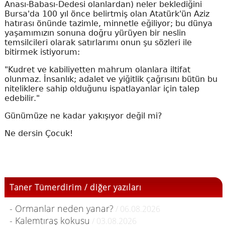
Anası-Babası-Dedesi olanlardan) neler beklediğini
Bursa'da 100 yıl önce belirtmiş olan Atatürk'ün Aziz
hatırası önünde tazimle, minnetle eğiliyor; bu dünya
yaşamımızın sonuna doğru yürüyen bir neslin
temsilcileri olarak satırlarımı onun şu sözleri ile
bitirmek istiyorum:
"Kudret ve kabiliyetten mahrum olanlara iltifat
olunmaz. İnsanlık; adalet ve yiğitlik çağrısını bütün bu
niteliklere sahip olduğunu ispatlayanlar için talep
edebilir."
Günümüze ne kadar yakışıyor değil mi?
Ne dersin Çocuk!
Taner Tümerdirim / diğer yazıları
- Ormanlar neden yanar?
/ 06.08.2026
- Kalemtıraş kokusu
/ 03.08.2026