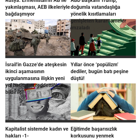
Rusya: Ermenistan'ın AB ile
ABD Başkanı Trump,
yakınlaşması, AEB ilkeleriyle
doğumla vatandaşlığa
bağdaşmıyor
yönelik kısıtlamaları
genişleten kararnameler
imzaladı
İsrail'in Gazze'de ateşkesin
Yıllar önce ‘popülizm’
ikinci aşamasının
dediler, bugün batı peşine
uygulanmasına ilişkin yeni
düştü!
yol haritasını reddettiği
bildirildi
Kapitalist sistemde kadın ve
Eğitimde başarısızlık
hakları -1-
korkusunu yenmek