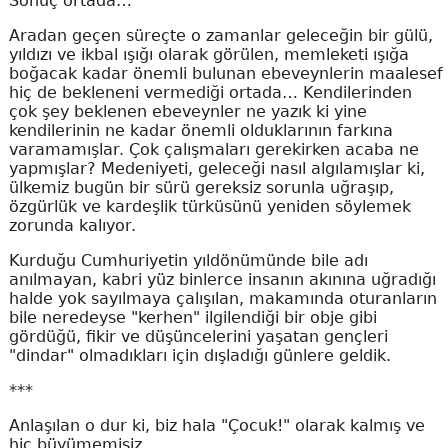
Sonuç ortada…
Aradan geçen süreçte o zamanlar geleceğin bir gülü,
yıldızı ve ikbal ışığı olarak görülen, memleketi ışığa
boğacak kadar önemli bulunan ebeveynlerin maalesef
hiç de bekleneni vermediği ortada… Kendilerinden
çok şey beklenen ebeveynler ne yazık ki yine
kendilerinin ne kadar önemli olduklarının farkına
varamamışlar. Çok çalışmaları gerekirken acaba ne
yapmışlar? Medeniyeti, geleceği nasıl algılamışlar ki,
ülkemiz bugün bir sürü gereksiz sorunla uğraşıp,
özgürlük ve kardeşlik türküsünü yeniden söylemek
zorunda kalıyor.
Kurduğu Cumhuriyetin yıldönümünde bile adı
anılmayan, kabri yüz binlerce insanın akınına uğradığı
halde yok sayılmaya çalışılan, makamında oturanların
bile neredeyse "kerhen" ilgilendiği bir obje gibi
gördüğü, fikir ve düşüncelerini yaşatan gençleri
"dindar" olmadıkları için dışladığı günlere geldik.
***
Anlaşılan o dur ki, biz hala "Çocuk!" olarak kalmış ve
hiç büyümemişiz.