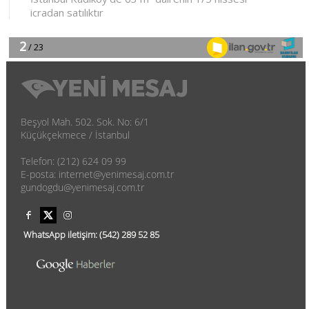
Beşyol Mah. 502. Sok. No: 6/1
Küçükçekmece / İstanbul
Telefon: (212) 624 09 99
E-posta: internet@yenimesaj.com.tr
gundogdu@yenimesaj.com.tr
WhatsApp iletişim:
(542)
289 52 85