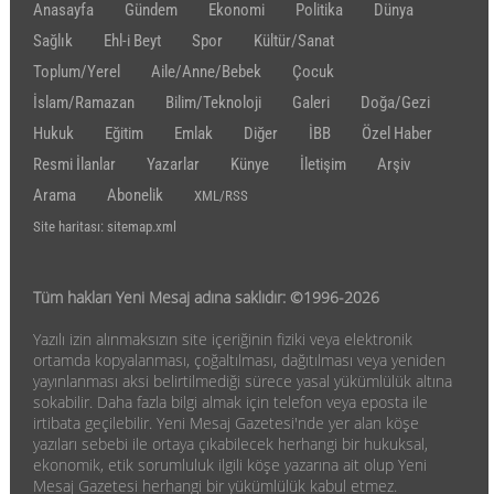
Anasayfa
Gündem
Ekonomi
Politika
Dünya
Sağlık
Ehl-i Beyt
Spor
Kültür/Sanat
Toplum/Yerel
Aile/Anne/Bebek
Çocuk
İslam/Ramazan
Bilim/Teknoloji
Galeri
Doğa/Gezi
Hukuk
Eğitim
Emlak
Diğer
İBB
Özel Haber
Resmi İlanlar
Yazarlar
Künye
İletişim
Arşiv
Arama
Abonelik
XML/RSS
Site haritası: sitemap.xml
Tüm hakları Yeni Mesaj adına saklıdır: ©1996-2026
Yazılı izin alınmaksızın site içeriğinin fiziki veya elektronik
ortamda kopyalanması, çoğaltılması, dağıtılması veya yeniden
yayınlanması aksi belirtilmediği sürece yasal yükümlülük altına
sokabilir. Daha fazla bilgi almak için telefon veya eposta ile
irtibata geçilebilir. Yeni Mesaj Gazetesi'nde yer alan köşe
yazıları sebebi ile ortaya çıkabilecek herhangi bir hukuksal,
ekonomik, etik sorumluluk ilgili köşe yazarına ait olup Yeni
Mesaj Gazetesi herhangi bir yükümlülük kabul etmez.