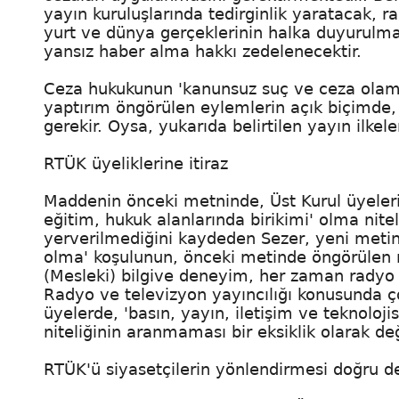
yayın kuruluşlarında tedirginlik yaratacak, 
yurt ve dünya gerçeklerinin halka duyurulma
yansız haber alma hakkı zedelenecektir.
Ceza hukukunun 'kanunsuz suç ve ceza olama
yaptırım öngörülen eylemlerin açık biçimde,
gerekir. Oysa, yukarıda belirtilen yayın ilkele
RTÜK üyeliklerine itiraz
Maddenin önceki metninde, Üst Kurul üyelerind
eğitim, hukuk alanlarında birikimi' olma nitel
yerverilmediğini kaydeden Sezer, yeni metin
olma' koşulunun, önceki metinde öngörülen ni
(Mesleki) bilgive deneyim, her zaman radyo ve
Radyo ve televizyon yayıncılığı konusunda ç
üyelerde, 'basın, yayın, iletişim ve teknoloji
niteliğinin aranmaması bir eksiklik olarak değ
RTÜK'ü siyasetçilerin yönlendirmesi doğru de