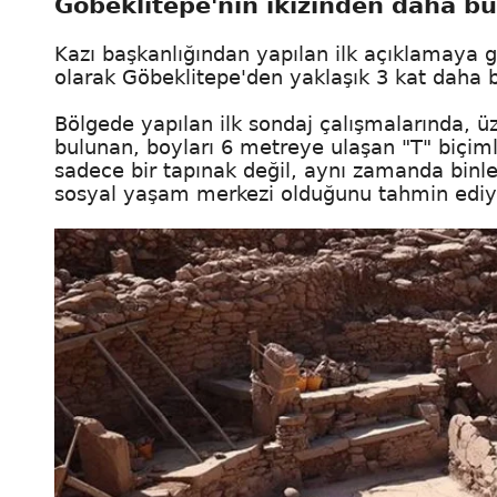
Göbeklitepe'nin ikizinden daha b
Kazı başkanlığından yapılan ilk açıklamaya g
olarak Göbeklitepe'den yaklaşık 3 kat daha b
Bölgede yapılan ilk sondaj çalışmalarında, üz
bulunan, boyları 6 metreye ulaşan "T" biçimli 
sadece bir tapınak değil, aynı zamanda binle
sosyal yaşam merkezi olduğunu tahmin ediy