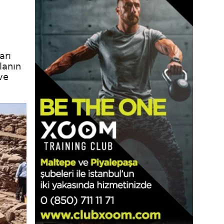
arı
lanın
ve