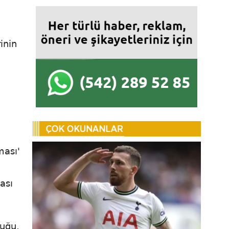
inin
ması'
ası
luğu,