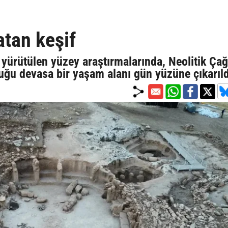
atan keşif
yürütülen yüzey araştırmalarında, Neolitik Çağ'
nduğu devasa bir yaşam alanı gün yüzüne çıkarıld