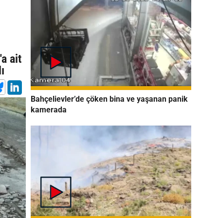
a ait
ı
Bahçelievler’de çöken bina ve yaşanan panik
kamerada