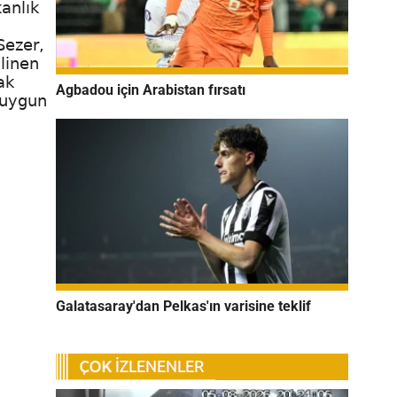
anlık
Sezer,
linen
ak
Agbadou için Arabistan fırsatı
 uygun
Galatasaray'dan Pelkas'ın varisine teklif