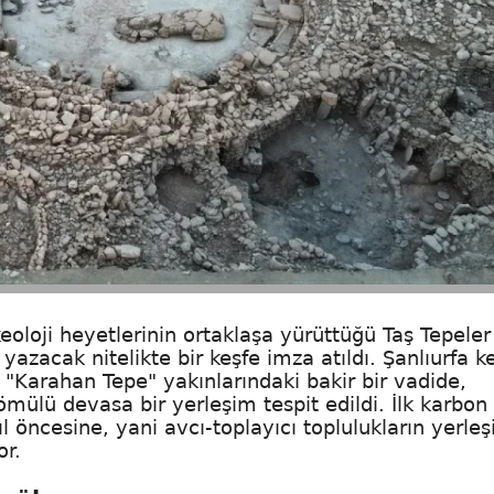
keoloji heyetlerinin ortaklaşa yürüttüğü Taş Tepeler
yazacak nitelikte bir keşfe imza atıldı. Şanlıurfa k
"Karahan Tepe" yakınlarındaki bakir bir vadide,
mülü devasa bir yerleşim tespit edildi. İlk karbon
 öncesine, yani avcı-toplayıcı toplulukların yerleş
or.