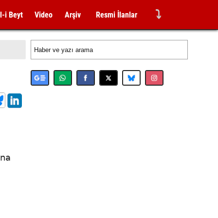
⤵
l-i Beyt
Video
Arşiv
Resmi İlanlar
ına