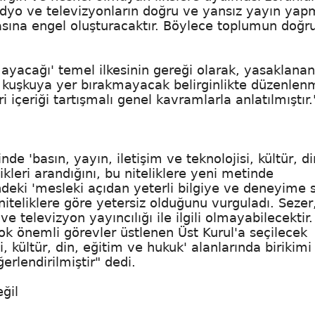
radyo ve televizyonların doğru ve yansız yayın yapm
sına engel oluşturacaktır. Böylece toplumun doğr
yacağı' temel ilkesinin gereği olarak, yasaklana
 kuşkuya yer bırakmayacak belirginlikte düzenlen
ri içeriği tartışmalı genel kavramlarla anlatılmıştır.
e 'basın, yayın, iletişim ve teknolojisi, kültür, di
ikleri arandığını, bu niteliklere yeni metinde
deki 'mesleki açıdan yeterli bilgiye ve deneyime 
teliklere göre yetersiz olduğunu vurguladı. Sezer,
 televizyon yayıncılığı ile ilgili olmayabilecektir.
ok önemli görevler üstlenen Üst Kurul'a seçilecek
si, kültür, din, eğitim ve hukuk' alanlarında birikim
erlendirilmiştir" dedi.
ğil