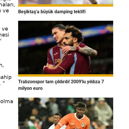
aları,
u ve
Beşiktaş'a büyük damping teklifi
n ve
mesi
"
n,
sahip
Trabzonspor tam çıldırdı! 2009'lu yıldıza 7
 "
milyon euro
i olma