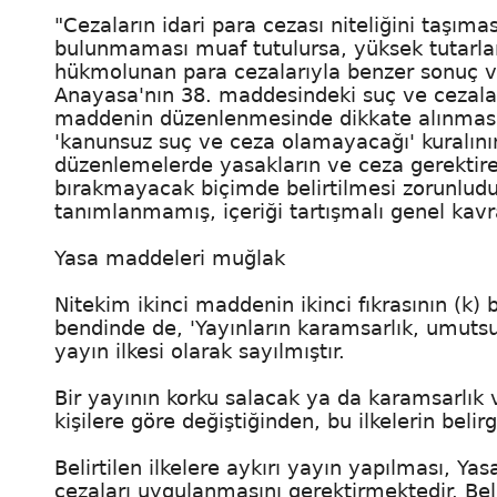
"Cezaların idari para cezası niteliğini taşım
bulunmaması muaf tutulursa, yüksek tutarlara
hükmolunan para cezalarıyla benzer sonuç ve
Anayasa'nın 38. maddesindeki suç ve cezalara
maddenin düzenlenmesinde dikkate alınması 
'kanunsuz suç ve ceza olamayacağı' kuralının
düzenlemelerde yasakların ve ceza gerektire
bırakmayacak biçimde belirtilmesi zorunlud
tanımlanmamış, içeriği tartışmalı genel kavra
Yasa maddeleri muğlak
Nitekim ikinci maddenin ikinci fıkrasının (k)
bendinde de, 'Yayınların karamsarlık, umutsuzl
yayın ilkesi olarak sayılmıştır.
Bir yayının korku salacak ya da karamsarlık 
kişilere göre değiştiğinden, bu ilkelerin belir
Belirtilen ilkelere aykırı yayın yapılması, Y
cezaları uygulanmasını gerektirmektedir. Bel