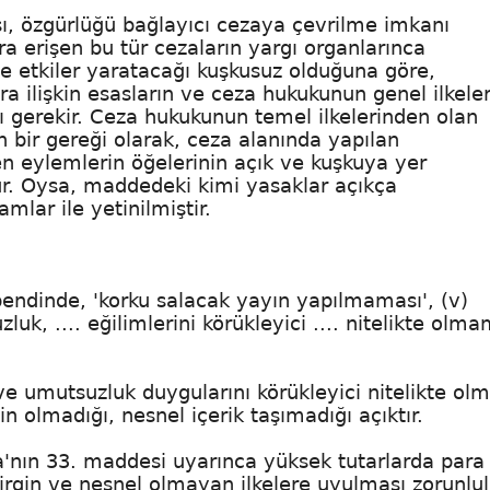
ası, özgürlüğü bağlayıcı cezaya çevrilme imkanı
 erişen bu tür cezaların yargı organlarınca
 etkiler yaratacağı kuşkusuz olduğuna göre,
 ilişkin esasların ve ceza hukukunun genel ilkeler
gerekir. Ceza hukukunun temel ilkelerinden olan
 bir gereği olarak, ceza alanında yapılan
n eylemlerin öğelerinin açık ve kuşkuya yer
ur. Oysa, maddedeki kimi yasaklar açıkça
mlar ile yetinilmiştir.
 bendinde, 'korku salacak yayın yapılmaması', (v)
uk, .... eğilimlerini körükleyici .... nitelikte olma
ve umutsuzluk duygularını körükleyici nitelikte olm
gin olmadığı, nesnel içerik taşımadığı açıktır.
asa'nın 33. maddesi uyarınca yüksek tutarlarda para
irgin ve nesnel olmayan ilkelere uyulması zorunlu