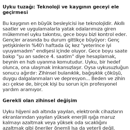
Uyku tuzağı: Teknoloji ve kaygının geceyi ele
geçirmesi
Bu kaygının en büyük besleyicisi ise teknolojidir. Akıllı
saatler ve uygulamalarla yatak odalarımıza giren
mükemmel uyku takıntısı, gece boyu bizi kontrol eder.
Gençler arasında bu durum gittikçe büyüyor: Genç
yetişkinlerin %40'ı haftada üç kez "yeterince iyi
uyuyamadım" endişesi içinde oluyor. Gece boyu saate
bakıp "şu an sadece 4. saatim" diye hesaplamak,
beynin en hızlı uyanma komutudur. Uyku, bir hedef
olunca, ona ulaşmak imkansızlaşır. Oysa uykusuzluğun
sonucu ağırdır: Zihinsel bulanıklık, bağışıklık çöküşü,
duygu dalgalanmaları ve depresyon... Beden ve zihin
acı çekse de, birçok kişi bu sorun için profesyonel
yardım aramıyor.
Gerekli olan zihinsel değişim
Uyku hijyeni adı altında yayılan, elektronik cihazların
ekranlarından yayılan yüksek enerjili ışığa maruz
kalmayı azaltmak veya yüksek oda sıcaklığını
azaltmak gibi öneriler önemli lsa da yeterli değil.