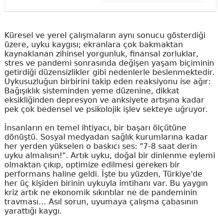
Küresel ve yerel çalışmaların aynı sonucu gösterdiği
üzere, uyku kaygısı; ekranlara çok bakmaktan
kaynaklanan zihinsel yorgunluk, finansal zorluklar,
stres ve pandemi sonrasında değişen yaşam biçiminin
getirdiği düzensizlikler gibi nedenlerle beslenmektedir.
Uykusuzluğun birbirini takip eden reaksiyonu ise ağır:
Bağışıklık sisteminden yeme düzenine, dikkat
eksikliğinden depresyon ve anksiyete artışına kadar
pek çok bedensel ve psikolojik işlev sekteye uğruyor.
İnsanların en temel ihtiyacı, bir başarı ölçütüne
dönüştü. Sosyal medyadan sağlık kurumlarına kadar
her yerden yükselen o baskıcı ses: "7-8 saat derin
uyku almalısın!". Artık uyku, doğal bir dinlenme eylemi
olmaktan çıkıp, optimize edilmesi gereken bir
performans haline geldi. İşte bu yüzden, Türkiye'de
her üç kişiden birinin uykuyla imtihanı var. Bu yaygın
kriz artık ne ekonomik sıkıntılar ne de pandeminin
travması… Asıl sorun, uyumaya çalışma çabasının
yarattığı kaygı.