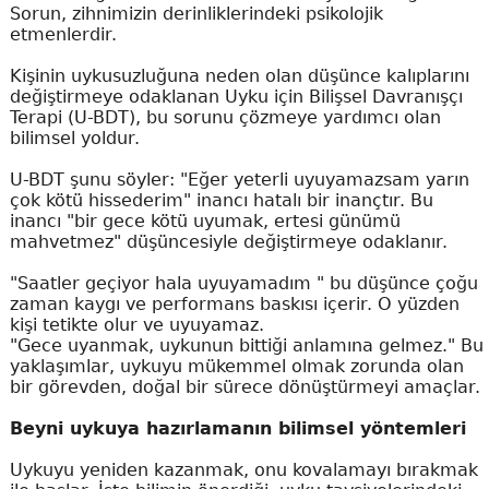
Sorun, zihnimizin derinliklerindeki psikolojik
etmenlerdir.
Kişinin uykusuzluğuna neden olan düşünce kalıplarını
değiştirmeye odaklanan Uyku için Bilişsel Davranışçı
Terapi (U-BDT), bu sorunu çözmeye yardımcı olan
bilimsel yoldur.
U-BDT şunu söyler: "Eğer yeterli uyuyamazsam yarın
çok kötü hissederim" inancı hatalı bir inançtır. Bu
inancı "bir gece kötü uyumak, ertesi günümü
mahvetmez" düşüncesiyle değiştirmeye odaklanır.
"Saatler geçiyor hala uyuyamadım " bu düşünce çoğu
zaman kaygı ve performans baskısı içerir. O yüzden
kişi tetikte olur ve uyuyamaz.
"Gece uyanmak, uykunun bittiği anlamına gelmez." Bu
yaklaşımlar, uykuyu mükemmel olmak zorunda olan
bir görevden, doğal bir sürece dönüştürmeyi amaçlar.
Beyni uykuya hazırlamanın bilimsel yöntemleri
Uykuyu yeniden kazanmak, onu kovalamayı bırakmak