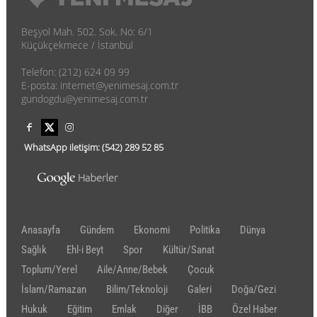
Beşyol Mah. 502. Sok. No: 6/1
Küçükçekmece / İstanbul
Telefon: (212) 624 09 99
E-posta: internet@yenimesaj.com.tr
gundogdu@yenimesaj.com.tr
WhatsApp iletişim:
(542)
289 52 85
Anasayfa
Gündem
Ekonomi
Politika
Dünya
Sağlık
Ehl-i Beyt
Spor
Kültür/Sanat
Toplum/Yerel
Aile/Anne/Bebek
Çocuk
İslam/Ramazan
Bilim/Teknoloji
Galeri
Doğa/Gezi
Hukuk
Eğitim
Emlak
Diğer
İBB
Özel Haber