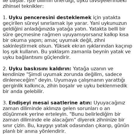
ile başlar. İşte bilimin önerdiği, uyku tavsiyelerindeki
zihinsel teknikler:
1.
Uyku penceresini desteklemek
için yatakta
geçirilen süreyi sınırlamak işe yarar. Yani uykunuzun
geldiğini anladığınızda yatağa yatın. Yatakta belli bir
süre geçmesine rağmen uyuyamıyorsanız kalkıp kısa
bir okuma yapın; amaç uyumak değil, zihni
sakinleştirmek olsun. Yüksek ekran ışıklarından kaçınıp
loş ışık kullanın. Bu yaklaşım zamanla beynin yatak ve
uyku bağlantısını güçlendirir.
2.
Uyku baskısını kaldırın:
Yatağa uzanın ve
kendinize "Şimdi uyumak zorunda değilim, sadece
dinleneceğim" deyin. Uyumaya çalışmanın yarattığı
gerginlik kalkınca, zihin boşalır ve uyku beklenmedik
bir anda gelebilir.
3.
Endişeyi mesai saatlerine atın:
Uyuyacağınız
zaman diliminde aklınıza gelen sorunları o an
düşünmek yerine erteleyin. "Bunu belirlediğim bir
zaman diliminde ele alacağım" diyerek zihninize bir
sınır çizin. Bu, kaygıyı yatak odasından çıkarıp, günün
planlı bir anına yönlendirir.