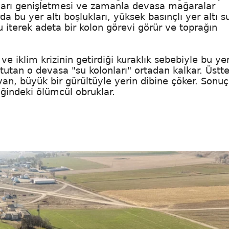
akları genişletmesi ve zamanla devasa mağaralar
a bu yer altı boşlukları, yüksek basınçlı yer altı su
u iterek adeta bir kolon görevi görür ve toprağın
 iklim krizinin getirdiği kuraklık sebebiyle bu yer
 tutan o devasa "su kolonları" ortadan kalkar. Üstte
van, büyük bir gürültüyle yerin dibine çöker. Sonuç
iğindeki ölümcül obruklar.