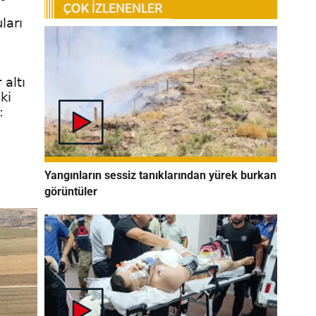
ları
 altı
ki
:
Yangınların sessiz tanıklarından yürek burkan
görüntüler