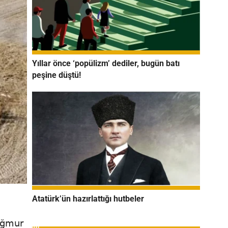
Yıllar önce ‘popülizm’ dediler, bugün batı
peşine düştü!
Atatürk’ün hazırlattığı hutbeler
yağmur