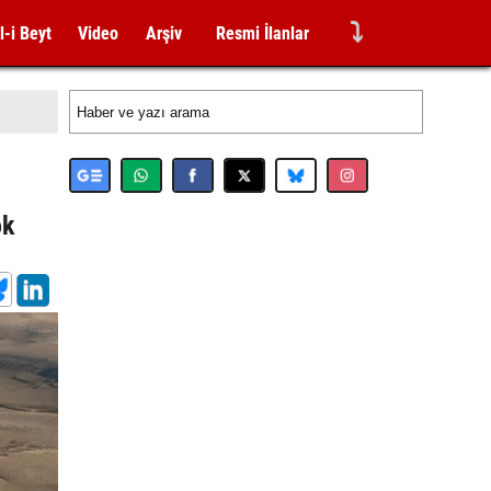
⤵
l-i Beyt
Video
Arşiv
Resmi İlanlar
ok