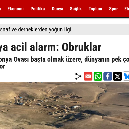
m
Ekonomi
Politika
Dünya
Sağlık
Toplum
Spor
Eh
snaf ve derneklerden yoğun ilgi
a acil alarm: Obruklar
Konya Ovası başta olmak üzere, dünyanın pek ç
or