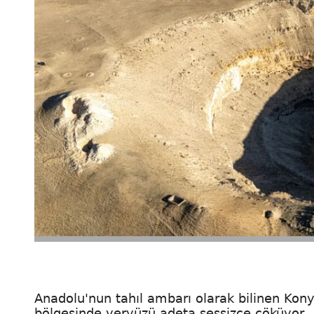
Anadolu'nun tahıl ambarı olarak bilinen Kon
bölgesinde yeryüzü adeta sessizce çöküyor.