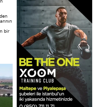
in
iden
arının
n bir