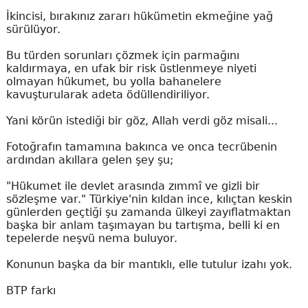
İkincisi, bırakınız zararı hükümetin ekmeğine yağ
sürülüyor.
Bu türden sorunları çözmek için parmağını
kaldırmaya, en ufak bir risk üstlenmeye niyeti
olmayan hükumet, bu yolla bahanelere
kavuşturularak adeta ödüllendiriliyor.
Yani körün istediği bir göz, Allah verdi göz misali...
Fotoğrafın tamamına bakınca ve onca tecrübenin
ardından akıllara gelen şey şu;
"Hükumet ile devlet arasında zımmî ve gizli bir
sözleşme var." Türkiye'nin kıldan ince, kılıçtan keskin
günlerden geçtiği şu zamanda ülkeyi zayıflatmaktan
başka bir anlam taşımayan bu tartışma, belli ki en
tepelerde neşvü nema buluyor.
Konunun başka da bir mantıklı, elle tutulur izahı yok.
BTP farkı