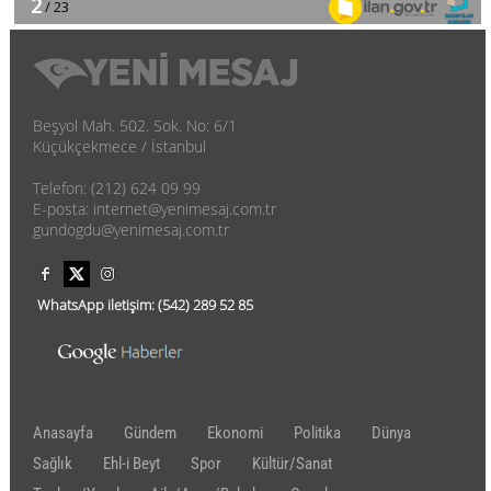
Beşyol Mah. 502. Sok. No: 6/1
Küçükçekmece / İstanbul
Telefon: (212) 624 09 99
E-posta: internet@yenimesaj.com.tr
gundogdu@yenimesaj.com.tr
WhatsApp iletişim:
(542)
289 52 85
Anasayfa
Gündem
Ekonomi
Politika
Dünya
Sağlık
Ehl-i Beyt
Spor
Kültür/Sanat