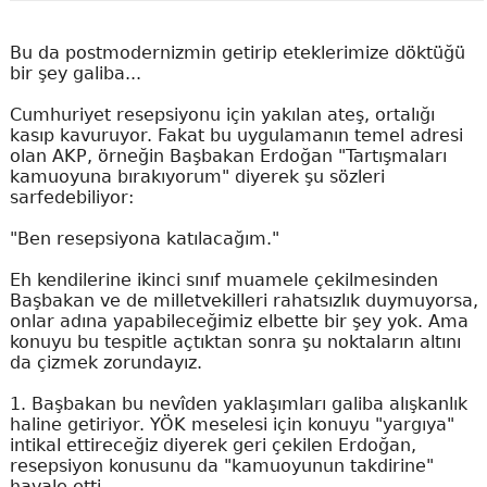
Bu da postmodernizmin getirip eteklerimize döktüğü
bir şey galiba...
Cumhuriyet resepsiyonu için yakılan ateş, ortalığı
kasıp kavuruyor. Fakat bu uygulamanın temel adresi
olan AKP, örneğin Başbakan Erdoğan "Tartışmaları
kamuoyuna bırakıyorum" diyerek şu sözleri
sarfedebiliyor:
"Ben resepsiyona katılacağım."
Eh kendilerine ikinci sınıf muamele çekilmesinden
Başbakan ve de milletvekilleri rahatsızlık duymuyorsa,
onlar adına yapabileceğimiz elbette bir şey yok. Ama
konuyu bu tespitle açtıktan sonra şu noktaların altını
da çizmek zorundayız.
1. Başbakan bu nevîden yaklaşımları galiba alışkanlık
haline getiriyor. YÖK meselesi için konuyu "yargıya"
intikal ettireceğiz diyerek geri çekilen Erdoğan,
resepsiyon konusunu da "kamuoyunun takdirine"
havale etti.