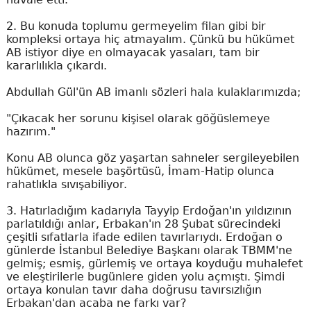
2. Bu konuda toplumu germeyelim filan gibi bir
kompleksi ortaya hiç atmayalım. Çünkü bu hükümet
AB istiyor diye en olmayacak yasaları, tam bir
kararlılıkla çıkardı.
Abdullah Gül'ün AB imanlı sözleri hala kulaklarımızda;
"Çıkacak her sorunu kişisel olarak göğüslemeye
hazırım."
Konu AB olunca göz yaşartan sahneler sergileyebilen
hükümet, mesele başörtüsü, İmam-Hatip olunca
rahatlıkla sıvışabiliyor.
3. Hatırladığım kadarıyla Tayyip Erdoğan'ın yıldızının
parlatıldığı anlar, Erbakan'ın 28 Şubat sürecindeki
çeşitli sıfatlarla ifade edilen tavırlarıydı. Erdoğan o
günlerde İstanbul Belediye Başkanı olarak TBMM'ne
gelmiş; esmiş, gürlemiş ve ortaya koyduğu muhalefet
ve eleştirilerle bugünlere giden yolu açmıştı. Şimdi
ortaya konulan tavır daha doğrusu tavırsızlığın
Erbakan'dan acaba ne farkı var?