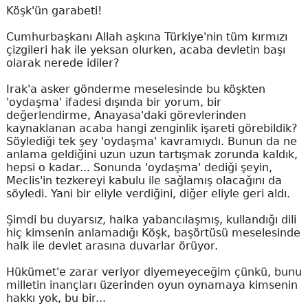
Köşk'ün garabeti!
Cumhurbaşkanı Allah aşkına Türkiye'nin tüm kırmızı
çizgileri hak ile yeksan olurken, acaba devletin başı
olarak nerede idiler?
Irak'a asker gönderme meselesinde bu köşkten
'oydaşma' ifadesi dışında bir yorum, bir
değerlendirme, Anayasa'daki görevlerinden
kaynaklanan acaba hangi zenginlik işareti görebildik?
Söylediği tek şey 'oydaşma' kavramıydı. Bunun da ne
anlama geldiğini uzun uzun tartışmak zorunda kaldık,
hepsi o kadar... Sonunda 'oydaşma' dediği şeyin,
Meclis'in tezkereyi kabulu ile sağlamış olacağını da
söyledi. Yani bir eliyle verdiğini, diğer eliyle geri aldı.
Şimdi bu duyarsız, halka yabancılaşmış, kullandığı dili
hiç kimsenin anlamadığı Köşk, başörtüsü meselesinde
halk ile devlet arasına duvarlar örüyor.
Hükümet'e zarar veriyor diyemeyeceğim çünkü, bunu
milletin inançları üzerinden oyun oynamaya kimsenin
hakkı yok, bu bir...