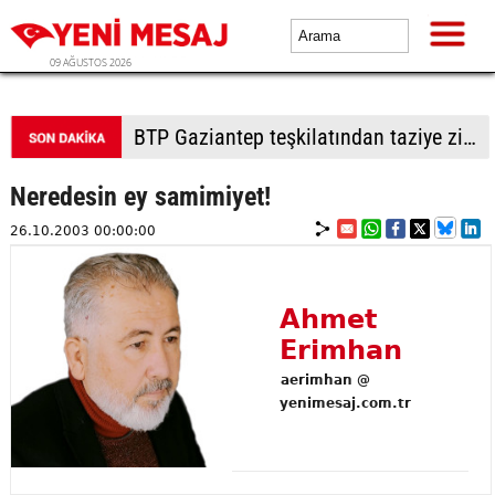
09 AĞUSTOS 2026
BTP Gaziantep teşkilatından taziye ziyareti: Cevizli köyü halkıyla buluşma
Neredesin ey samimiyet!
26.10.2003 00:00:00
Ahmet
Erimhan
aerimhan @
yenimesaj.com.tr