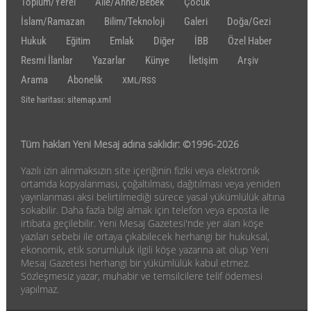
Toplum/Yerel
Aile/Anne/Bebek
Çocuk
İslam/Ramazan
Bilim/Teknoloji
Galeri
Doğa/Gezi
Hukuk
Eğitim
Emlak
Diğer
İBB
Özel Haber
Resmi İlanlar
Yazarlar
Künye
İletişim
Arşiv
Arama
Abonelik
XML/RSS
Site haritası: sitemap.xml
Tüm hakları Yeni Mesaj adına saklıdır: ©1996-2026
Yazılı izin alınmaksızın site içeriğinin fiziki veya elektronik
ortamda kopyalanması, çoğaltılması, dağıtılması veya yeniden
yayınlanması aksi belirtilmediği sürece yasal yükümlülük altına
sokabilir. Daha fazla bilgi almak için telefon veya eposta ile
irtibata geçilebilir. Yeni Mesaj Gazetesi'nde yer alan köşe
yazıları sebebi ile ortaya çıkabilecek herhangi bir hukuksal,
ekonomik, etik sorumluluk ilgili köşe yazarına ait olup Yeni
Mesaj Gazetesi herhangi bir yükümlülük kabul etmez.
Sözleşmesiz yazar, muhabir ve temsilcilere telif ödemesi
yapılmaz.