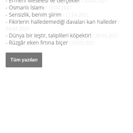
- Ermeni Meselesi ve Gerçekler
/ 25.04.2021
- Osmanlı İslamı
/ 18.04.2021
- Sensizlik, benim şiirim
/ 11.04.2021
- Fikirlerin halledemediği davaları kan halleder
/
04.04.2021
- Dünya bir leştir, taliplileri köpektir!
/ 28.03.2021
- Rüzgâr eken fırtına biçer
/ 23.03.2021