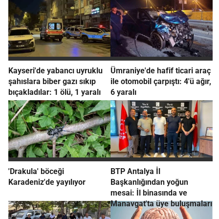
Kayseri'de yabancı uyruklu
Ümraniye'de hafif ticari araç
şahıslara biber gazı sıkıp
ile otomobil çarpıştı: 4'ü ağır,
bıçakladılar: 1 ölü, 1 yaralı
6 yaralı
'Drakula' böceği
BTP Antalya İl
Karadeniz'de yayılıyor
Başkanlığından yoğun
mesai: İl binasında ve
Manavgat'ta üye buluşmaları