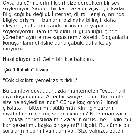
Oysa bu cümlelerin hiçbiri bize gerçekten bir şey
söylemiyor. Sadece bir kanı ve algı taşıyor, o kadar.
Bilgi çağı bu değildi. İnternet, dijital iletişim, anında
bilgiye erişim — bunların bizi daha bilinçli, daha
eleştirel, daha zor kandırılır insanlar yapacağı
söyleniyordu. Tam tersi oldu. Bilgi bolluğu içinde
yüzerken ayırt etme kapasitemiz köreldi. Sloganlarla
konuşanların etkisine daha çabuk, daha kolay
giriyoruz.
Nasıl oluyor bu? Gelin birlikte bakalım.
"Çok X Kötüdür" Tuzağı
"Çok çikolata yemek zararlıdır."
Bu cümleyi duyduğunuzda muhtemelen "evet, haklı"
diye düşündünüz. Ama bir saniye durun. Bu cümle
size ne söyledi aslında? Günde kaç gram? Hangi
çikolata — bitter mi, sütlü mü? Kim için zararlı —
diyabetli biri için mi, sporcu için mi? Ne zaman zararlı
— yoksa her koşulda mı? Zararın ölçüsü ne — kilo mu,
kan şekeri mi, başka bir şey mi? Hiçbiri. Bu cümle bu
soruların hiçbirini yanıtlamıyor. Size yalnızca zaten