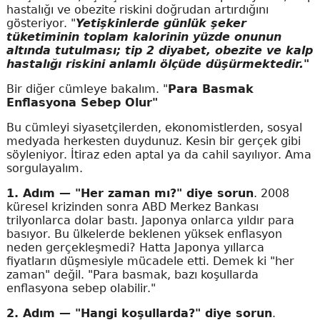
hastalığı ve obezite riskini doğrudan artırdığını
gösteriyor. "
Yetişkinlerde günlük şeker
tüketiminin toplam kalorinin yüzde onunun
altında tutulması; tip 2 diyabet, obezite ve kalp
hastalığı riskini anlamlı ölçüde düşürmektedir."
Bir diğer cümleye bakalım. "
Para Basmak
Enflasyona Sebep Olur"
Bu cümleyi siyasetçilerden, ekonomistlerden, sosyal
medyada herkesten duydunuz. Kesin bir gerçek gibi
söyleniyor. İtiraz eden aptal ya da cahil sayılıyor. Ama
sorgulayalım.
1. Adım — "Her zaman mı?" diye sorun
. 2008
küresel krizinden sonra ABD Merkez Bankası
trilyonlarca dolar bastı. Japonya onlarca yıldır para
basıyor. Bu ülkelerde beklenen yüksek enflasyon
neden gerçekleşmedi? Hatta Japonya yıllarca
fiyatların düşmesiyle mücadele etti. Demek ki "her
zaman" değil. "Para basmak, bazı koşullarda
enflasyona sebep olabilir."
2. Adım — "Hangi koşullarda?" diye sorun
.