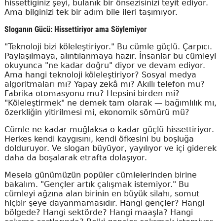
hissettiğiniz şeyi, bulanık bir önsezisinizi teyit ediyor.
Ama bilginizi tek bir adım bile ileri taşımıyor.
Sloganın Gücü: Hissettiriyor ama Söylemiyor
"Teknoloji bizi köleleştiriyor." Bu cümle güçlü. Çarpıcı.
Paylaşılmaya, alıntılanmaya hazır. İnsanlar bu cümleyi
okuyunca "ne kadar doğru" diyor ve devam ediyor.
Ama hangi teknoloji köleleştiriyor? Sosyal medya
algoritmaları mı? Yapay zekâ mı? Akıllı telefon mu?
Fabrika otomasyonu mu? Hepsini birden mi?
"Köleleştirmek" ne demek tam olarak — bağımlılık mı,
özerkliğin yitirilmesi mi, ekonomik sömürü mü?
Cümle ne kadar muğlaksa o kadar güçlü hissettiriyor.
Herkes kendi kaygısını, kendi öfkesini bu boşluğa
dolduruyor. Ve slogan büyüyor, yayılıyor ve içi giderek
daha da boşalarak etrafta dolaşıyor.
Mesela günümüzün popüler cümlelerinden birine
bakalım. "Gençler artık çalışmak istemiyor." Bu
cümleyi ağzına alan birinin en büyük silahı, somut
hiçbir şeye dayanmamasıdır. Hangi gençler? Hangi
bölgede? Hangi sektörde? Hangi maaşla? Hangi