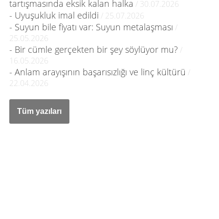
tartışmasında eksik kalan halka
/ 30.07.2026
- Uyuşukluk imal edildi
/ 25.07.2026
- Suyun bile fiyatı var: Suyun metalaşması
/
25.05.2026
- Bir cümle gerçekten bir şey söylüyor mu?
/
16.05.2026
- Anlam arayışının başarısızlığı ve linç kültürü
/
22.04.2026