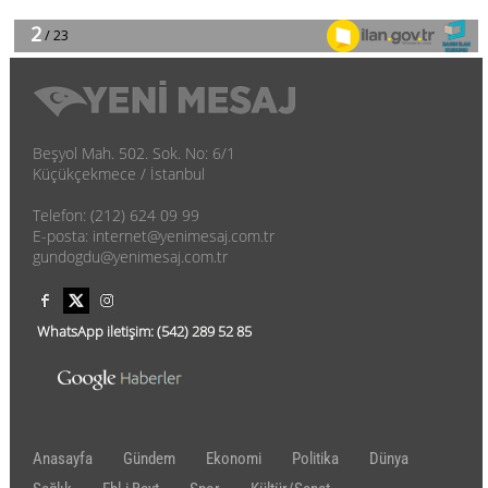
Beşyol Mah. 502. Sok. No: 6/1
Küçükçekmece / İstanbul
Telefon: (212) 624 09 99
E-posta: internet@yenimesaj.com.tr
gundogdu@yenimesaj.com.tr
WhatsApp iletişim:
(542)
289 52 85
Anasayfa
Gündem
Ekonomi
Politika
Dünya