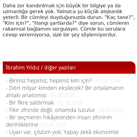
Daha zor kandırılmak için büyük bir bilgiye ya da
uzmanlığa gerek yok. Yalnızca şu küçük alışkanlık
yeterli: Bir cümleyi duyduğunuzda durun. "Kaç tane?",
"Kim için?", "Hangi şartlarda?" diye sorun, cümlenin
rakamsal bağlamını sorgulayın. Cümle bu sorulara
cevap veremiyorsa, size bir şey söylemiyordur.
İbrahim Yıldız / diğer yazıları
- Birimiz hepimiz, hepimiz kim için?
/ 09.08.2026
- Dört milyar kimden eksilecek? Bir ortalamanın
ahlaki anatomisi
/ 06.08.2026
- Bir fikre saldırmak
/ 05.08.2026
- Fikir zihinde değil, ortamda tutulur
/ 04.08.2026
- Bir seçmenin hikâyesinden insan zihninin
derinliklerine
/ 02.08.2026
- Uyarı var, çözüm yok: Yapay zekâ ekonomisi