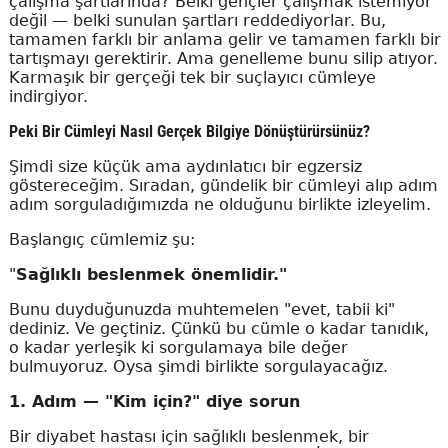
çalışma şartlarında? Belki gençler çalışmak istemiyor
değil — belki sunulan şartları reddediyorlar. Bu,
tamamen farklı bir anlama gelir ve tamamen farklı bir
tartışmayı gerektirir. Ama genelleme bunu silip atıyor.
Karmaşık bir gerçeği tek bir suçlayıcı cümleye
indirgiyor.
Peki Bir Cümleyi Nasıl Gerçek Bilgiye Dönüştürürsünüz?
Şimdi size küçük ama aydınlatıcı bir egzersiz
göstereceğim. Sıradan, gündelik bir cümleyi alıp adım
adım sorguladığımızda ne olduğunu birlikte izleyelim.
Başlangıç cümlemiz şu:
"
Sağlıklı beslenmek önemlidir."
Bunu duyduğunuzda muhtemelen "evet, tabii ki"
dediniz. Ve geçtiniz. Çünkü bu cümle o kadar tanıdık,
o kadar yerleşik ki sorgulamaya bile değer
bulmuyoruz. Oysa şimdi birlikte sorgulayacağız.
1. Adım — "Kim için?" diye sorun
Bir diyabet hastası için sağlıklı beslenmek, bir