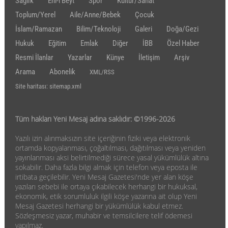
Sağlık
Ehl-i Beyt
Spor
Kültür/Sanat
Toplum/Yerel
Aile/Anne/Bebek
Çocuk
İslam/Ramazan
Bilim/Teknoloji
Galeri
Doğa/Gezi
Hukuk
Eğitim
Emlak
Diğer
İBB
Özel Haber
Resmi İlanlar
Yazarlar
Künye
İletişim
Arşiv
Arama
Abonelik
XML/RSS
Site haritası: sitemap.xml
Tüm hakları Yeni Mesaj adına saklıdır: ©1996-2026
Yazılı izin alınmaksızın site içeriğinin fiziki veya elektronik
ortamda kopyalanması, çoğaltılması, dağıtılması veya yeniden
yayınlanması aksi belirtilmediği sürece yasal yükümlülük altına
sokabilir. Daha fazla bilgi almak için telefon veya eposta ile
irtibata geçilebilir. Yeni Mesaj Gazetesi'nde yer alan köşe
yazıları sebebi ile ortaya çıkabilecek herhangi bir hukuksal,
ekonomik, etik sorumluluk ilgili köşe yazarına ait olup Yeni
Mesaj Gazetesi herhangi bir yükümlülük kabul etmez.
Sözleşmesiz yazar, muhabir ve temsilcilere telif ödemesi
yapılmaz.