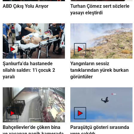
ABD Çıkış Yolu Arıyor
Turhan Çömez sert sözlerle
yasayı eleştirdi
Şanlıurfa'da hastanede
Yangınların sessiz
silahlı saldırı: 1'i çocuk 2
tanıklarından yürek burkan
yaralı
görüntüler
Bahçelievler’de çöken bina
Paraşütçü gösteri sırasında
ve yaşanan panik kamerada
yere çakıldı