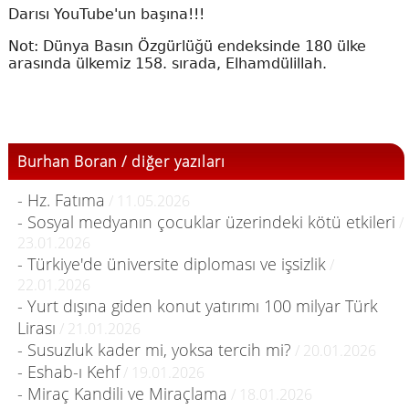
Darısı YouTube'un başına!!!
Not: Dünya Basın Özgürlüğü endeksinde 180 ülke
arasında ülkemiz 158. sırada, Elhamdülillah.
Burhan Boran / diğer yazıları
- Hz. Fatıma
/ 11.05.2026
- Sosyal medyanın çocuklar üzerindeki kötü etkileri
/
23.01.2026
- Türkiye'de üniversite diploması ve işsizlik
/
22.01.2026
- Yurt dışına giden konut yatırımı 100 milyar Türk
Lirası
/ 21.01.2026
- Susuzluk kader mi, yoksa tercih mi?
/ 20.01.2026
- Eshab-ı Kehf
/ 19.01.2026
- Miraç Kandili ve Miraçlama
/ 18.01.2026