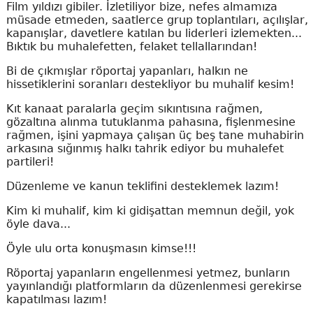
Film yıldızı gibiler. İzletiliyor bize, nefes almamıza
müsade etmeden, saatlerce grup toplantıları, açılışlar,
kapanışlar, davetlere katılan bu liderleri izlemekten...
Bıktık bu muhalefetten, felaket tellallarından!
Bi de çıkmışlar röportaj yapanları, halkın ne
hissetiklerini soranları destekliyor bu muhalif kesim!
Kıt kanaat paralarla geçim sıkıntısına rağmen,
gözaltına alınma tutuklanma pahasına, fişlenmesine
rağmen, işini yapmaya çalışan üç beş tane muhabirin
arkasına sığınmış halkı tahrik ediyor bu muhalefet
partileri!
Düzenleme ve kanun teklifini desteklemek lazım!
Kim ki muhalif, kim ki gidişattan memnun değil, yok
öyle dava...
Öyle ulu orta konuşmasın kimse!!!
Röportaj yapanların engellenmesi yetmez, bunların
yayınlandığı platformların da düzenlenmesi gerekirse
kapatılması lazım!