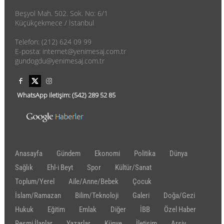
Beşyol Mah. 502. Sok. No: 6/1
Küçükçekmece / İstanbul
Telefon: (212) 624 09 99
E-posta: internet@yenimesaj.com.tr
gundogdu@yenimesaj.com.tr
WhatsApp iletişim:
(542)
289 52 85
Anasayfa
Gündem
Ekonomi
Politika
Dünya
Sağlık
Ehl-i Beyt
Spor
Kültür/Sanat
Toplum/Yerel
Aile/Anne/Bebek
Çocuk
İslam/Ramazan
Bilim/Teknoloji
Galeri
Doğa/Gezi
Hukuk
Eğitim
Emlak
Diğer
İBB
Özel Haber
Resmi İlanlar
Yazarlar
Künye
İletişim
Arşiv