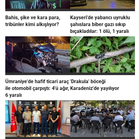
Bahis, şike ve kara para,
Kayseri'de yabancı uyruklu
tribünler kimi alkışlıyor?
şahıslara biber gazı sıkıp
bıçakladılar: 1 ölü, 1 yaralı
Ümraniye'de hafif ticari araç
'Drakula' böceği
ile otomobil çarpıştı: 4'ü ağır,
Karadeniz'de yayılıyor
6 yaralı