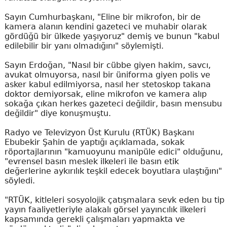
Sayın Cumhurbaşkanı, "Eline bir mikrofon, bir de
kamera alanın kendini gazeteci ve muhabir olarak
gördüğü bir ülkede yaşıyoruz" demiş ve bunun "kabul
edilebilir bir yanı olmadığını" söylemişti.
Sayın Erdoğan, "Nasıl bir cübbe giyen hakim, savcı,
avukat olmuyorsa, nasıl bir üniforma giyen polis ve
asker kabul edilmiyorsa, nasıl her stetoskop takana
doktor demiyorsak, eline mikrofon ve kamera alıp
sokağa çıkan herkes gazeteci değildir, basın mensubu
değildir" diye konuşmuştu.
Radyo ve Televizyon Üst Kurulu (RTÜK) Başkanı
Ebubekir Şahin de yaptığı açıklamada, sokak
röportajlarının "kamuoyunu manipüle edici" olduğunu,
"evrensel basın meslek ilkeleri ile basın etik
değerlerine aykırılık teşkil edecek boyutlara ulaştığını"
söyledi.
"RTÜK, kitleleri sosyolojik çatışmalara sevk eden bu tip
yayın faaliyetleriyle alakalı görsel yayıncılık ilkeleri
kapsamında gerekli çalışmaları yapmakta ve