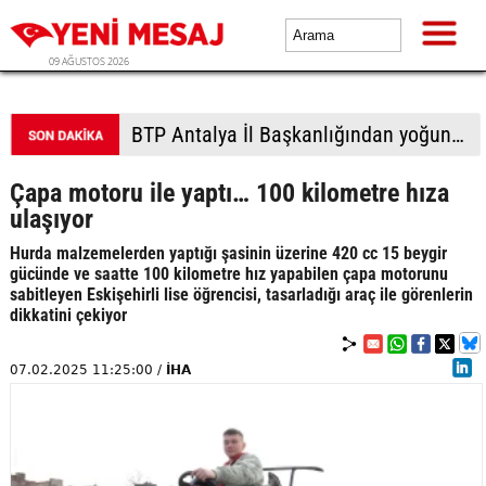
09 AĞUSTOS 2026
BTP Antalya İl Başkanlığından yoğun mesai: İl binasında ve Manavgat'ta üye buluşmaları
Çapa motoru ile yaptı… 100 kilometre hıza
ulaşıyor
Hurda malzemelerden yaptığı şasinin üzerine 420 cc 15 beygir
gücünde ve saatte 100 kilometre hız yapabilen çapa motorunu
sabitleyen Eskişehirli lise öğrencisi, tasarladığı araç ile görenlerin
dikkatini çekiyor
07.02.2025 11:25:00 /
İHA