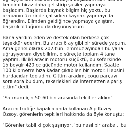
kendimi biraz daha geliştirip şasiler yapmaya
başladım. Başlarda kaynak bilgim hiç yoktu, bu
arabanın üzerinde çalışırken kaynak yapmayı da
öğrendim. Elimden geldiğince yapmaya çalıştım,
başarılı olduğumu da düşünüyorum.
Bana yardım eden ve destek olan herkese çok
teşekkür ederim. Bu aracı 6 ay gibi bir sürede yaptım.
Ama genel olarak 2023'ün Temmuz ayından bu yana
uğraşıyorum diyebilirim, o süreçte toplam 4 tane
yaptım. İlk iki aracın motoru küçüktü, bu seferkinde
15 beygir 420 cc gücünde motor kullandım. Saatte
100 kilometre hıza kadar çıkabilen bir motor. Hepsini
hurdacıdan topladım. Gittim aradım, çoğu parçayı
sora sora buldum, tekerlekleri de internetten sipariş
ettim" dedi.
"Satmam için 50-60 bin arasında teklifler aldım"
Aracını trafiğe kapalı alanda kullanan Alp Kuzey
Özsoy, görenlerin tepkileri hakkında da öyle konuştu:
"Görenler tabii ki çok şaşırıyor, 'bu nasıl bir araba', 'bu