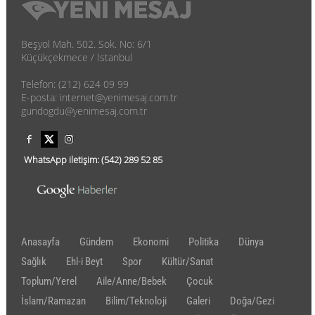
Beşyol Mah. 502. Sok. No: 6/1
Küçükçekmece / İstanbul
Telefon: (212) 624 09 99
E-posta: internet@yenimesaj.com.tr
gundogdu@yenimesaj.com.tr
WhatsApp iletişim:
(542)
289 52 85
Anasayfa
Gündem
Ekonomi
Politika
Dünya
Sağlık
Ehl-i Beyt
Spor
Kültür/Sanat
Toplum/Yerel
Aile/Anne/Bebek
Çocuk
İslam/Ramazan
Bilim/Teknoloji
Galeri
Doğa/Gezi