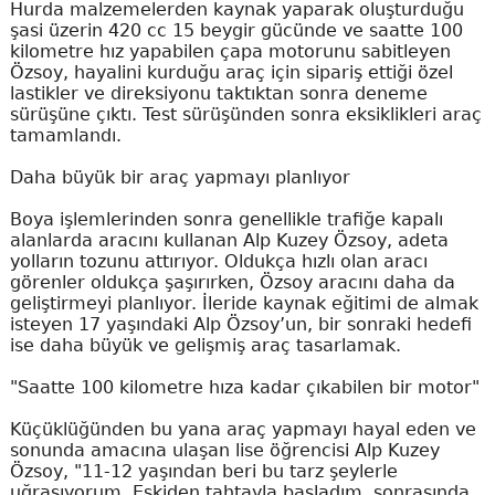
Hurda malzemelerden kaynak yaparak oluşturduğu
şasi üzerin 420 cc 15 beygir gücünde ve saatte 100
kilometre hız yapabilen çapa motorunu sabitleyen
Özsoy, hayalini kurduğu araç için sipariş ettiği özel
lastikler ve direksiyonu taktıktan sonra deneme
sürüşüne çıktı. Test sürüşünden sonra eksiklikleri araç
tamamlandı.
Daha büyük bir araç yapmayı planlıyor
Boya işlemlerinden sonra genellikle trafiğe kapalı
alanlarda aracını kullanan Alp Kuzey Özsoy, adeta
yolların tozunu attırıyor. Oldukça hızlı olan aracı
görenler oldukça şaşırırken, Özsoy aracını daha da
geliştirmeyi planlıyor. İleride kaynak eğitimi de almak
isteyen 17 yaşındaki Alp Özsoy’un, bir sonraki hedefi
ise daha büyük ve gelişmiş araç tasarlamak.
"Saatte 100 kilometre hıza kadar çıkabilen bir motor"
Küçüklüğünden bu yana araç yapmayı hayal eden ve
sonunda amacına ulaşan lise öğrencisi Alp Kuzey
Özsoy, "11-12 yaşından beri bu tarz şeylerle
uğraşıyorum. Eskiden tahtayla başladım, sonrasında