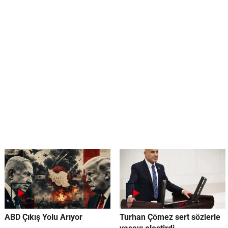
ABD Çıkış Yolu Arıyor
Turhan Çömez sert sözlerle