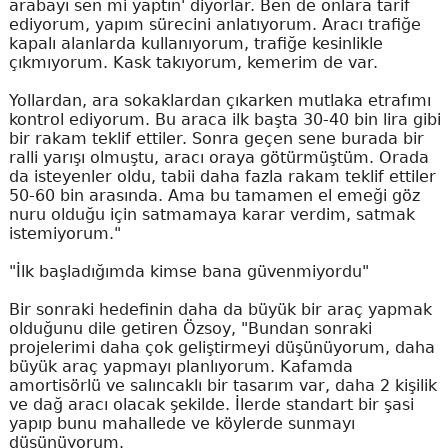
arabayı sen mi yaptın' diyorlar. Ben de onlara tarif
ediyorum, yapım sürecini anlatıyorum. Aracı trafiğe
kapalı alanlarda kullanıyorum, trafiğe kesinlikle
çıkmıyorum. Kask takıyorum, kemerim de var.
Yollardan, ara sokaklardan çıkarken mutlaka etrafımı
kontrol ediyorum. Bu araca ilk başta 30-40 bin lira gibi
bir rakam teklif ettiler. Sonra geçen sene burada bir
ralli yarışı olmuştu, aracı oraya götürmüştüm. Orada
da isteyenler oldu, tabii daha fazla rakam teklif ettiler
50-60 bin arasında. Ama bu tamamen el emeği göz
nuru olduğu için satmamaya karar verdim, satmak
istemiyorum."
"İlk başladığımda kimse bana güvenmiyordu"
Bir sonraki hedefinin daha da büyük bir araç yapmak
olduğunu dile getiren Özsoy, "Bundan sonraki
projelerimi daha çok geliştirmeyi düşünüyorum, daha
büyük araç yapmayı planlıyorum. Kafamda
amortisörlü ve salıncaklı bir tasarım var, daha 2 kişilik
ve dağ aracı olacak şekilde. İlerde standart bir şasi
yapıp bunu mahallede ve köylerde sunmayı
düşünüyorum.