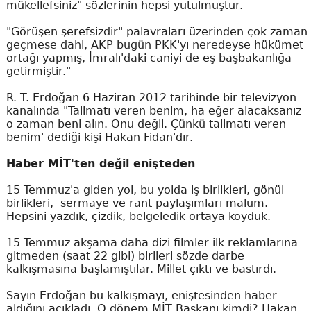
mükellefsiniz" sözlerinin hepsi yutulmuştur.
"Görüşen şerefsizdir" palavraları üzerinden çok zaman
geçmese dahi, AKP bugün PKK'yı neredeyse hükümet
ortağı yapmış, İmralı'daki caniyi de eş başbakanlığa
getirmiştir."
R. T. Erdoğan 6 Haziran 2012 tarihinde bir televizyon
kanalında "Talimatı veren benim, ha eğer alacaksanız
o zaman beni alın. Onu değil. Çünkü talimatı veren
benim' dediği kişi Hakan Fidan'dır.
Haber MİT'ten değil enişteden
15 Temmuz'a giden yol, bu yolda iş birlikleri, gönül
birlikleri, sermaye ve rant paylaşımları malum.
Hepsini yazdık, çizdik, belgeledik ortaya koyduk.
15 Temmuz akşama daha dizi filmler ilk reklamlarına
gitmeden (saat 22 gibi) birileri sözde darbe
kalkışmasına başlamıştılar. Millet çıktı ve bastırdı.
Sayın Erdoğan bu kalkışmayı, eniştesinden haber
aldığını açıkladı. O dönem MİT Başkanı kimdi? Hakan