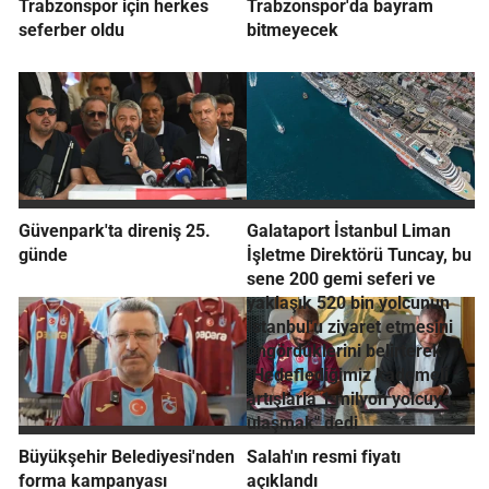
Trabzonspor için herkes
Trabzonspor'da bayram
seferber oldu
bitmeyecek
Güvenpark'ta direniş 25.
Galataport İstanbul Liman
günde
İşletme Direktörü Tuncay, bu
sene 200 gemi seferi ve
yaklaşık 520 bin yolcunun
İstanbul'u ziyaret etmesini
öngördüklerini belirterek
"Hedeflediğimiz kademeli
artışlarla 1 milyon yolcuya
ulaşmak" dedi
Büyükşehir Belediyesi'nden
Salah'ın resmi fiyatı
forma kampanyası
açıklandı