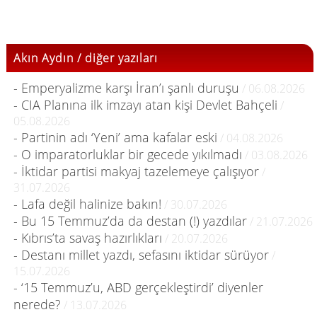
Akın Aydın / diğer yazıları
- Emperyalizme karşı İran’ı şanlı duruşu
/ 06.08.2026
- CIA Planına ilk imzayı atan kişi Devlet Bahçeli
/
05.08.2026
- Partinin adı ‘Yeni’ ama kafalar eski
/ 04.08.2026
- O imparatorluklar bir gecede yıkılmadı
/ 03.08.2026
- İktidar partisi makyaj tazelemeye çalışıyor
/
31.07.2026
- Lafa değil halinize bakın!
/ 30.07.2026
- Bu 15 Temmuz’da da destan (!) yazdılar
/ 21.07.2026
- Kıbrıs’ta savaş hazırlıkları
/ 20.07.2026
- Destanı millet yazdı, sefasını iktidar sürüyor
/
15.07.2026
- ‘15 Temmuz’u, ABD gerçekleştirdi’ diyenler
nerede?
/ 13.07.2026