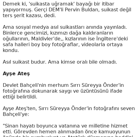
Demek ki, 'suikasta uğramak' bayağı bir itibar
yapıyormuş. Gerçi DEM'li Pervin Buldan, suikast değil
ters şerit kazası, dedi.
Ama sosyal medya asıl suikastları anında yayınladı.
Binlerce gencimizi, kızımızı dağa kaldıranların
oğullarının, Maldivler'de,, kızlarının ise İngiltere'deki
safa halleri boy boy fotoğraflar, videolarla ortaya
kondu.
Asıl suikast budur. Ama kimse oralı bile olmadı.
Ayşe Ateş
Devlet Bahçeli'nin merhum Sırrı Süreyya Önder'in
fotoğrafına dokunarak saygı ve üzüntüsünü ifade
ettiği belirtildi.
Ayşe Ateş'ten, Sırrı Süreyya Önder'in fotoğrafını seven
Bahçeli'ye:
"Sinan hayatı boyunca vatanına ve milletine hizmet
etti. Görevden hemen alınmadan önce kamuoyunun