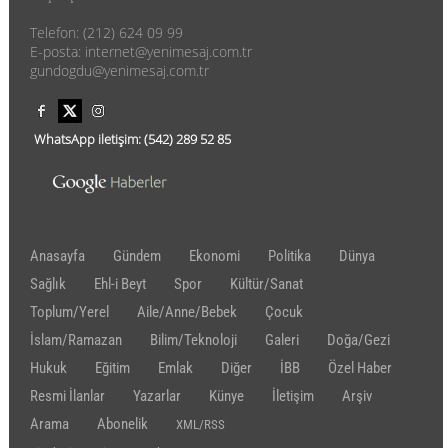
Telefon: (212) 624 09 99
E-posta: internet@yenimesaj.com.tr
gundogdu@yenimesaj.com.tr
WhatsApp iletişim:
(542)
289 52 85
Anasayfa
Gündem
Ekonomi
Politika
Dünya
Sağlık
Ehl-i Beyt
Spor
Kültür/Sanat
Toplum/Yerel
Aile/Anne/Bebek
Çocuk
İslam/Ramazan
Bilim/Teknoloji
Galeri
Doğa/Gezi
Hukuk
Eğitim
Emlak
Diğer
İBB
Özel Haber
Resmi İlanlar
Yazarlar
Künye
İletişim
Arşiv
Arama
Abonelik
XML/RSS