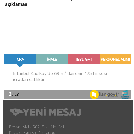
açıklaması
Beşyol Mah. 502. Sok. No: 6/1
Küçükçekmece / İstanbul