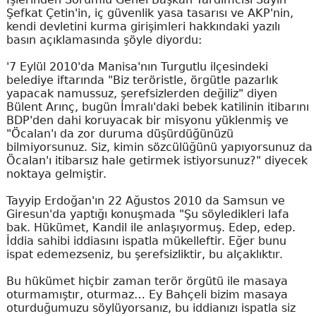
Şefkat Çetin'in, iç güvenlik yasa tasarısı ve AKP'nin,
kendi devletini kurma girişimleri hakkındaki yazılı
basın açıklamasında şöyle diyordu:
'7 Eylül 2010'da Manisa'nın Turgutlu ilçesindeki
belediye iftarında "Biz teröristle, örgütle pazarlık
yapacak namussuz, şerefsizlerden değiliz" diyen
Bülent Arınç, bugün İmralı'daki bebek katilinin itibarını
BDP'den dahi koruyacak bir misyonu yüklenmiş ve
"Öcalan'ı da zor duruma düşürdüğünüzü
bilmiyorsunuz. Siz, kimin sözcülüğünü yapıyorsunuz da
Öcalan'ı itibarsız hale getirmek istiyorsunuz?" diyecek
noktaya gelmiştir.
Tayyip Erdoğan'ın 22 Ağustos 2010 da Samsun ve
Giresun'da yaptığı konuşmada "Şu söyledikleri lafa
bak. Hükümet, Kandil ile anlaşıyormuş. Edep, edep.
İddia sahibi iddiasını ispatla mükelleftir. Eğer bunu
ispat edemezseniz, bu şerefsizliktir, bu alçaklıktır.
Bu hükümet hiçbir zaman terör örgütü ile masaya
oturmamıştır, oturmaz… Ey Bahçeli bizim masaya
oturduğumuzu söylüyorsanız, bu iddianızı ispatla siz