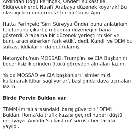
Ardından Doğu Perinçek, Önder'i suikast ile
öldüreceklerdi. Nasıl? Arabaya düzenek koyarak! Bu
olasılığı kim öngörmüş? İmralı Canisi Apo.
Hatta Perinçek; 'Sırrı Süreyya Önder bunu anlatırken
telefonunu çıkartıp o bomba düzeneğini bana
gösterdi. Arabama bir düzenek yerleştirmişler ve
bunu aracı sürerken fark ettik', dedi. Kandil ve DEM bu
suikast iddialarını da doğrulamış.
Netanyahu'nun MOSSAD, Trump'ın ise CIA Başkanını
beceriksizliklerinden ötürü görevden almaları lazım.
Ya da MOSSAD ve CIA başkanları 'isimlerimizi
kullanarak itibar sağlıyorlar', başlığında dava açmaları
lazım.
Birde Pervin Buldan var
TBMM-İmralı arasındaki 'barış güvercini' DEM'li
Buldan. Roma'da trafik kazası geçirdi haberi düştü
medyaya. Anında 'suikast mı' sorusu her tarafa
yayıldı.