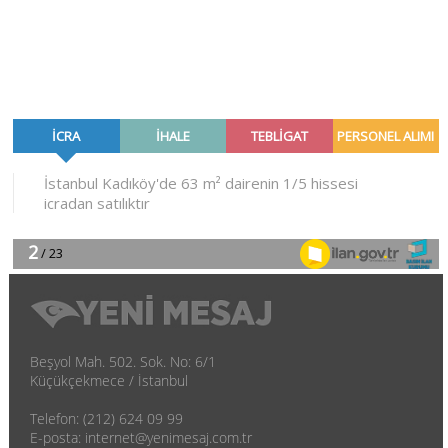
Beşyol Mah. 502. Sok. No: 6/1
Küçükçekmece / İstanbul
Telefon: (212) 624 09 99
E-posta: internet@yenimesaj.com.tr