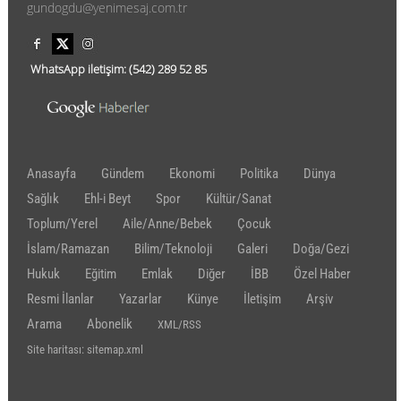
gundogdu@yenimesaj.com.tr
WhatsApp iletişim:
(542)
289 52 85
Anasayfa
Gündem
Ekonomi
Politika
Dünya
Sağlık
Ehl-i Beyt
Spor
Kültür/Sanat
Toplum/Yerel
Aile/Anne/Bebek
Çocuk
İslam/Ramazan
Bilim/Teknoloji
Galeri
Doğa/Gezi
Hukuk
Eğitim
Emlak
Diğer
İBB
Özel Haber
Resmi İlanlar
Yazarlar
Künye
İletişim
Arşiv
Arama
Abonelik
XML/RSS
Site haritası: sitemap.xml