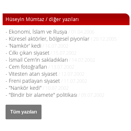
Hüseyin Mümtaz / diğer yazıları
- Ekonomi, İslam ve Rusya
/ 01.04.2006
- Küresel aktörler, bölgesel piyonlar
/ 20.12.2005
- 'Namkör' kedi
/ 16.07.2002
- Cılkı çıkan siyaset
/ 15.07.2002
- İsmail Cem'in sakladıkları
/ 14.07.2002
- Cem fotoğrafları
/ 13.07.2002
- Vitesten atan siyaset
/ 12.07.2002
- Freni patlayan siyaset
/ 11.07.2002
- "Nankör kedi"
/ 10.07.2002
- "Bindir bir alamete" politikası
/ 09.07.2002