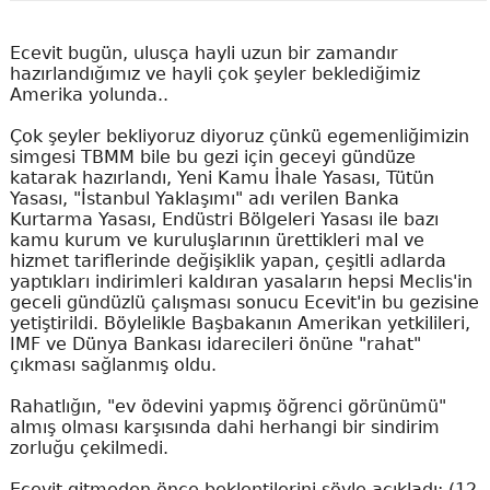
Ecevit bugün, ulusça hayli uzun bir zamandır
hazırlandığımız ve hayli çok şeyler beklediğimiz
Amerika yolunda..
Çok şeyler bekliyoruz diyoruz çünkü egemenliğimizin
simgesi TBMM bile bu gezi için geceyi gündüze
katarak hazırlandı, Yeni Kamu İhale Yasası, Tütün
Yasası, "İstanbul Yaklaşımı" adı verilen Banka
Kurtarma Yasası, Endüstri Bölgeleri Yasası ile bazı
kamu kurum ve kuruluşlarının ürettikleri mal ve
hizmet tariflerinde değişiklik yapan, çeşitli adlarda
yaptıkları indirimleri kaldıran yasaların hepsi Meclis'in
geceli gündüzlü çalışması sonucu Ecevit'in bu gezisine
yetiştirildi. Böylelikle Başbakanın Amerikan yetkilileri,
IMF ve Dünya Bankası idarecileri önüne "rahat"
çıkması sağlanmış oldu.
Rahatlığın, "ev ödevini yapmış öğrenci görünümü"
almış olması karşısında dahi herhangi bir sindirim
zorluğu çekilmedi.
Ecevit gitmeden önce beklentilerini şöyle açıkladı: (12