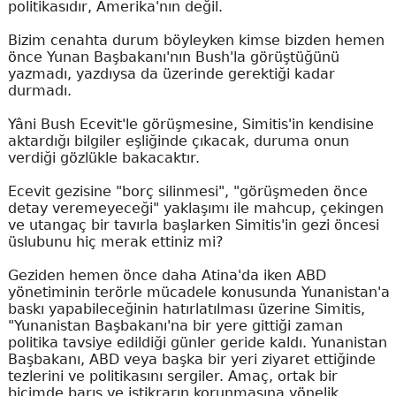
politikasıdır, Amerika'nın değil.
Bizim cenahta durum böyleyken kimse bizden hemen
önce Yunan Başbakanı'nın Bush'la görüştüğünü
yazmadı, yazdıysa da üzerinde gerektiği kadar
durmadı.
Yâni Bush Ecevit'le görüşmesine, Simitis'in kendisine
aktardığı bilgiler eşliğinde çıkacak, duruma onun
verdiği gözlükle bakacaktır.
Ecevit gezisine "borç silinmesi", "görüşmeden önce
detay veremeyeceği" yaklaşımı ile mahcup, çekingen
ve utangaç bir tavırla başlarken Simitis'in gezi öncesi
üslubunu hiç merak ettiniz mi?
Geziden hemen önce daha Atina'da iken ABD
yönetiminin terörle mücadele konusunda Yunanistan'a
baskı yapabileceğinin hatırlatılması üzerine Simitis,
"Yunanistan Başbakanı'na bir yere gittiği zaman
politika tavsiye edildiği günler geride kaldı. Yunanistan
Başbakanı, ABD veya başka bir yeri ziyaret ettiğinde
tezlerini ve politikasını sergiler. Amaç, ortak bir
biçimde barış ve istikrarın korunmasına yönelik