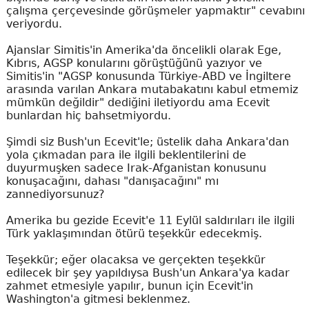
çalışma çerçevesinde görüşmeler yapmaktır" cevabını
veriyordu.
Ajanslar Simitis'in Amerika'da öncelikli olarak Ege,
Kıbrıs, AGSP konularını görüştüğünü yazıyor ve
Simitis'in "AGSP konusunda Türkiye-ABD ve İngiltere
arasında varılan Ankara mutabakatını kabul etmemiz
mümkün değildir" dediğini iletiyordu ama Ecevit
bunlardan hiç bahsetmiyordu.
Şimdi siz Bush'un Ecevit'le; üstelik daha Ankara'dan
yola çıkmadan para ile ilgili beklentilerini de
duyurmuşken sadece Irak-Afganistan konusunu
konuşacağını, dahası "danışacağını" mı
zannediyorsunuz?
Amerika bu gezide Ecevit'e 11 Eylül saldırıları ile ilgili
Türk yaklaşımından ötürü teşekkür edecekmiş.
Teşekkür; eğer olacaksa ve gerçekten teşekkür
edilecek bir şey yapıldıysa Bush'un Ankara'ya kadar
zahmet etmesiyle yapılır, bunun için Ecevit'in
Washington'a gitmesi beklenmez.