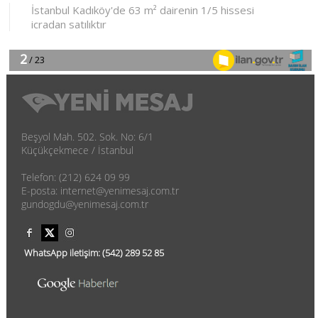
Beşyol Mah. 502. Sok. No: 6/1
Küçükçekmece / İstanbul
Telefon: (212) 624 09 99
E-posta: internet@yenimesaj.com.tr
gundogdu@yenimesaj.com.tr
WhatsApp iletişim:
(542)
289 52 85