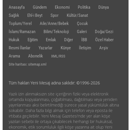
Anasayfa
Gündem
Ekonomi
Politika
Dünya
Sağlık
Ehl-i Beyt
Spor
Kültür/Sanat
Toplum/Yerel
Aile/Anne/Bebek
Çocuk
İslam/Ramazan
Bilim/Teknoloji
Galeri
Doğa/Gezi
Hukuk
Eğitim
Emlak
Diğer
İBB
Özel Haber
Resmi İlanlar
Yazarlar
Künye
İletişim
Arşiv
Arama
Abonelik
XML/RSS
Site haritası: sitemap.xml
Tüm hakları Yeni Mesaj adına saklıdır: ©1996-2026
Yazılı izin alınmaksızın site içeriğinin fiziki veya elektronik
ortamda kopyalanması, çoğaltılması, dağıtılması veya yeniden
yayınlanması aksi belirtilmediği sürece yasal yükümlülük altına
sokabilir. Daha fazla bilgi almak için telefon veya eposta ile
irtibata geçilebilir. Yeni Mesaj Gazetesi'nde yer alan köşe
yazıları sebebi ile ortaya çıkabilecek herhangi bir hukuksal,
ekonomik, etik sorumluluk ilgili köşe yazarına ait olup Yeni