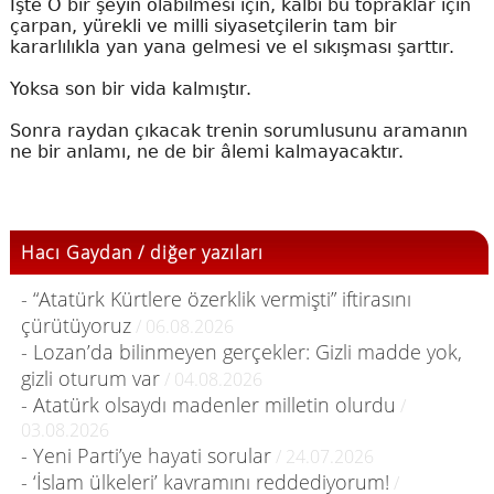
İşte O bir şeyin olabilmesi için, kalbi bu topraklar için
çarpan, yürekli ve milli siyasetçilerin tam bir
kararlılıkla yan yana gelmesi ve el sıkışması şarttır.
Yoksa son bir vida kalmıştır.
Sonra raydan çıkacak trenin sorumlusunu aramanın
ne bir anlamı, ne de bir âlemi kalmayacaktır.
Hacı Gaydan / diğer yazıları
- “Atatürk Kürtlere özerklik vermişti” iftirasını
çürütüyoruz
/ 06.08.2026
- Lozan’da bilinmeyen gerçekler: Gizli madde yok,
gizli oturum var
/ 04.08.2026
- Atatürk olsaydı madenler milletin olurdu
/
03.08.2026
- Yeni Parti’ye hayati sorular
/ 24.07.2026
- ‘İslam ülkeleri’ kavramını reddediyorum!
/