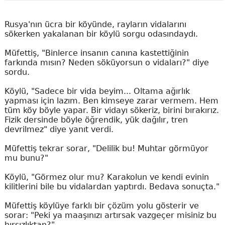
Rusya'nın ücra bir köyünde, rayların vidalarını
sökerken yakalanan bir köylü sorgu odasındaydı.
Müfettiş, "Binlerce insanın canına kastettiğinin
farkında mısın? Neden söküyorsun o vidaları?" diye
sordu.
Köylü, "Sadece bir vida beyim... Oltama ağırlık
yapması için lazım. Ben kimseye zarar vermem. Hem
tüm köy böyle yapar. Bir vidayı sökeriz, birini bırakırız.
Fizik dersinde böyle öğrendik, yük dağılır, tren
devrilmez" diye yanıt verdi.
Müfettiş tekrar sorar, "Delilik bu! Muhtar görmüyor
mu bunu?"
Köylü, "Görmez olur mu? Karakolun ve kendi evinin
kilitlerini bile bu vidalardan yaptırdı. Bedava sonuçta."
Müfettiş köylüye farklı bir çözüm yolu gösterir ve
sorar: "Peki ya maaşınızı artırsak vazgeçer misiniz bu
hırsızlıktan?"