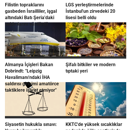
Filistin topraklarını
LGS yerleştirmelerinde
gasbeden İsrailliler, işgal
İstanbul'un zirvedeki 20
altındaki Batı Şeria'daki
lisesi belli oldu
saldırılarını sürdürdü
Almanya İçişleri Bakan
Şifalı bitkiler ve modern
Dobrindt: "Leipzig
tıptaki yeri
Havalimanı'ndaki İHA
saldırısı girişimi amatörce
taktiklere işaret etmiyor"
Siyasetin hukukla sınavı:
KKTC'de yüksek sıcaklıklar