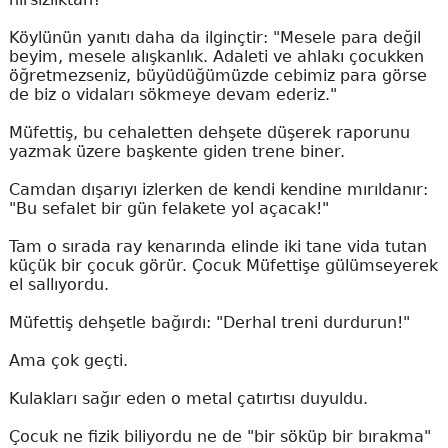
Köylünün yanıtı daha da ilginçtir: "Mesele para değil
beyim, mesele alışkanlık. Adaleti ve ahlakı çocukken
öğretmezseniz, büyüdüğümüzde cebimiz para görse
de biz o vidaları sökmeye devam ederiz."
Müfettiş, bu cehaletten dehşete düşerek raporunu
yazmak üzere başkente giden trene biner.
Camdan dışarıyı izlerken de kendi kendine mırıldanır:
"Bu sefalet bir gün felakete yol açacak!"
Tam o sırada ray kenarında elinde iki tane vida tutan
küçük bir çocuk görür. Çocuk Müfettişe gülümseyerek
el sallıyordu.
Müfettiş dehşetle bağırdı: "Derhal treni durdurun!"
Ama çok geçti.
Kulakları sağır eden o metal çatırtısı duyuldu.
Çocuk ne fizik biliyordu ne de "bir söküp bir bırakma"