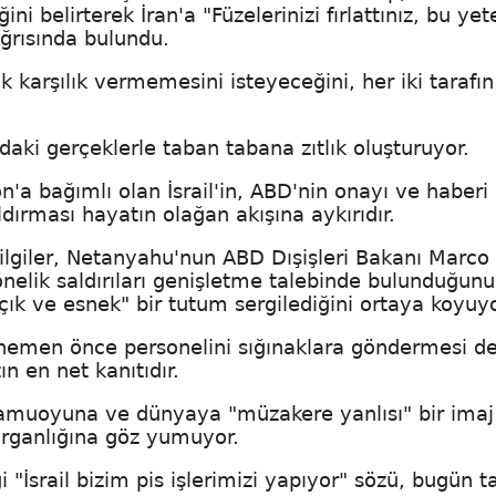
i belirterek İran'a "Füzelerinizi fırlattınız, bu yete
ğrısında bulundu.
 karşılık vermemesini isteyeceğini, her iki tarafın
aki gerçeklerle taban tabana zıtlık oluşturuyor.
'a bağımlı olan İsrail'in, ABD'nin onayı ve haberi
dırması hayatın olağan akışına aykırıdır.
bilgiler, Netanyahu'nun ABD Dışişleri Bakanı Marco
nelik saldırıları genişletme talebinde bulunduğunu
ık ve esnek" bir tutum sergilediğini ortaya koyuy
an hemen önce personelini sığınaklara göndermesi d
n en net kanıtıdır.
kamuoyuna ve dünyaya "müzakere yanlısı" bir imaj
ldırganlığına göz yumuyor.
iği "İsrail bizim pis işlerimizi yapıyor" sözü, bugün 