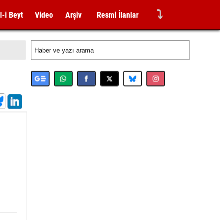
⤵
l-i Beyt
Video
Arşiv
Resmi İlanlar