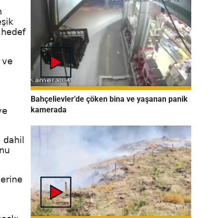
n
eşik
 hedef
 ve
Bahçelievler’de çöken bina ve yaşanan panik
kamerada
ve
 dahil
unu
lerine