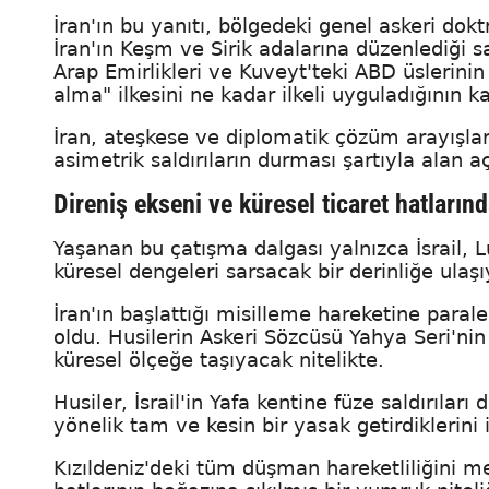
İran'ın bu yanıtı, bölgedeki genel askeri do
İran'ın Keşm ve Sirik adalarına düzenlediği sa
Arap Emirlikleri ve Kuveyt'teki ABD üslerinin
alma" ilkesini ne kadar ilkeli uyguladığının ka
İran, ateşkese ve diplomatik çözüm arayışlar
asimetrik saldırıların durması şartıyla alan 
Direniş ekseni ve küresel ticaret hatların
Yaşanan bu çatışma dalgası yalnızca İsrail, L
küresel dengeleri sarsacak bir derinliğe ulaş
İran'ın başlattığı misilleme hareketine paral
oldu. Husilerin Askeri Sözcüsü Yahya Seri'nin
küresel ölçeğe taşıyacak nitelikte.
Husiler, İsrail'in Yafa kentine füze saldırıları
yönelik tam ve kesin bir yasak getirdiklerini i
Kızıldeniz'deki tüm düşman hareketliliğini me