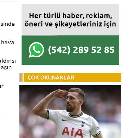
esinde
i hava
ldırısı
vaşın
ın
a
n