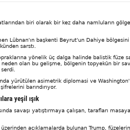
atlarından biri olarak bir kez daha namluların gölg
ğmen Lübnan'ın başkenti Beyrut'un Dahiye bölgesin
ökünden sarstı.
raklarına yönelik üç dalga halinde balistik füze sa
na neden olan bu gelişme, bölgenin topyekûn bir sa
 serdi.
landa yürütülen asimetrik diplomasi ve Washington'
şifrelerini barındırıyor.
lara yeşil ışık
nda savaşı yatıştırmaya çalışan, tarafları masay
.
ws üzerinden açıklamalarda bulunan Trump, füzeleri