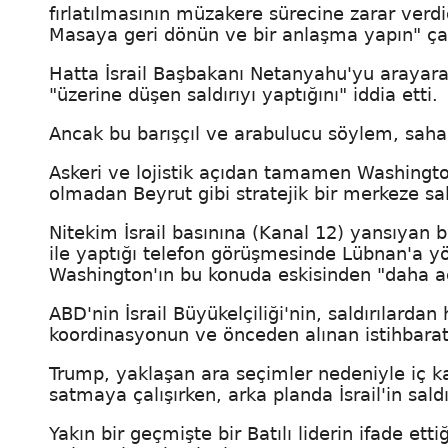
fırlatılmasının müzakere sürecine zarar verdiğin
Masaya geri dönün ve bir anlaşma yapın" ça
Hatta İsrail Başbakanı Netanyahu'yu arayarak
"üzerine düşen saldırıyı yaptığını" iddia etti.
Ancak bu barışçıl ve arabulucu söylem, sahad
Askeri ve lojistik açıdan tamamen Washington
olmadan Beyrut gibi stratejik bir merkeze sal
Nitekim İsrail basınına (Kanal 12) yansıyan 
ile yaptığı telefon görüşmesinde Lübnan'a yö
Washington'ın bu konuda eskisinden "daha aç
ABD'nin İsrail Büyükelçiliği'nin, saldırılard
koordinasyonun ve önceden alınan istihbaratı
Trump, yaklaşan ara seçimler nedeniyle iç 
satmaya çalışırken, arka planda İsrail'in sa
Yakın bir geçmişte bir Batılı liderin ifade ett