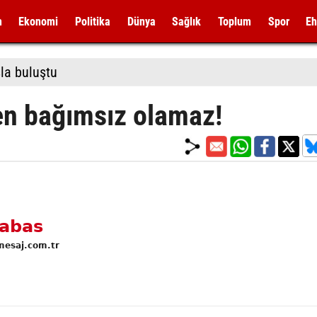
m
Ekonomi
Politika
Dünya
Sağlık
Toplum
Spor
Eh
la buluştu
’den bağımsız olamaz!
abas
esaj.com.tr