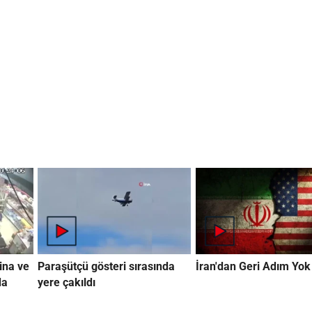
ina ve
Paraşütçü gösteri sırasında
İran'dan Geri Adım Yok
da
yere çakıldı