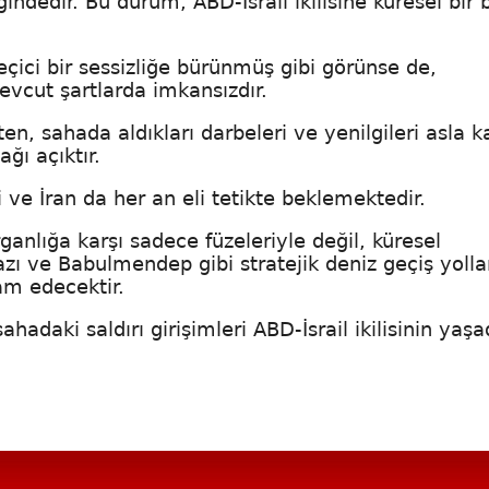
ğindedir. Bu durum, ABD-İsrail ikilisine küresel bir 
çici bir sessizliğe bürünmüş gibi görünse de,
evcut şartlarda imkansızdır.
n, sahada aldıkları darbeleri ve yenilgileri asla k
ğı açıktır.
i ve İran da her an eli tetikte beklemektedir.
rganlığa karşı sadece füzeleriyle değil, küresel
 ve Babulmendep gibi stratejik deniz geçiş yollar
am edecektir.
hadaki saldırı girişimleri ABD-İsrail ikilisinin yaşa