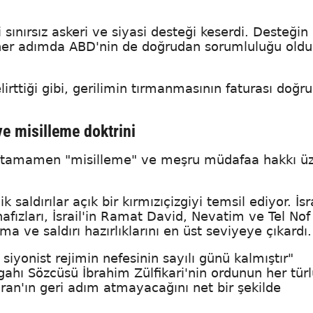
sınırsız askeri ve siyasi desteği keserdi. Desteğin
tığı her adımda ABD'nin de doğrudan sorumluluğu old
lirttiği gibi, gerilimin tırmanmasının faturası doğr
ve misilleme doktrini
ini tamamen "misilleme" ve meşru müdafaa hakkı ü
 saldırılar açık bir kırmızıçizgiyi temsil ediyor. İsra
hafızları, İsrail'in Ramat David, Nevatim ve Tel No
ma ve saldırı hazırlıklarını en üst seviyeye çıkardı.
siyonist rejimin nefesinin sayılı günü kalmıştır"
hı Sözcüsü İbrahim Zülfikari'nin ordunun her türl
ran'ın geri adım atmayacağını net bir şekilde