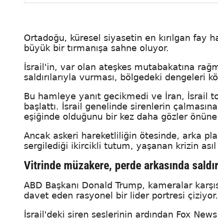
Ortadoğu, küresel siyasetin en kırılgan fay h
büyük bir tırmanışa sahne oluyor.
İsrail'in, var olan ateşkes mutabakatına ra
saldırılarıyla vurması, bölgedeki dengeleri k
Bu hamleye yanıt gecikmedi ve İran, İsrail top
başlattı. İsrail genelinde sirenlerin çalması
eşiğinde olduğunu bir kez daha gözler önüne
Ancak askeri hareketliliğin ötesinde, arka p
sergilediği ikircikli tutum, yaşanan krizin asıl 
Vitrinde müzakere, perde arkasında saldırı
ABD Başkanı Donald Trump, kameralar karşısı
davet eden rasyonel bir lider portresi çiziyor
İsrail'deki siren seslerinin ardından Fox Ne