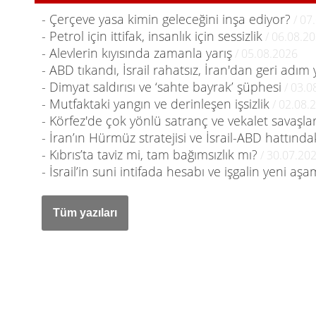
- Çerçeve yasa kimin geleceğini inşa ediyor?
/ 07
- Petrol için ittifak, insanlık için sessizlik
/ 06.08.2
- Alevlerin kıyısında zamanla yarış
/ 05.08.2026
- ABD tıkandı, İsrail rahatsız, İran'dan geri adım
- Dimyat saldırısı ve ‘sahte bayrak’ şüphesi
/ 03.0
- Mutfaktaki yangın ve derinleşen işsizlik
/ 02.08.
- Körfez'de çok yönlü satranç ve vekalet savaşlar
- İran’ın Hürmüz stratejisi ve İsrail-ABD hattındaki
- Kıbrıs’ta taviz mi, tam bağımsızlık mı?
/ 30.07.20
- İsrail’in suni intifada hesabı ve işgalin yeni aşa