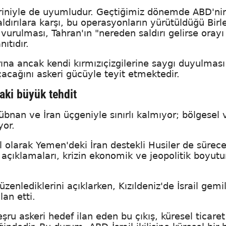
ktriniyle de uyumludur. Geçtiğimiz dönemde ABD'ni
ldırılara karşı, bu operasyonların yürütüldüğü Birl
 vurulması, Tahran'ın "nereden saldırı gelirse orayı
nıtıdır.
ına ancak kendi kırmızıçizgilerine saygı duyulması
açacağını askeri gücüyle teyit etmektedir.
daki büyük tehdit
übnan ve İran üçgeniyle sınırlı kalmıyor; bölgesel 
ıyor.
el olarak Yemen'deki İran destekli Husiler de sürece
 açıklamaları, krizin ekonomik ve jeopolitik boyut
 düzenlediklerini açıklarken, Kızıldeniz'de İsrail gemi
lan etti.
şru askeri hedef ilan eden bu çıkış, küresel ticaret