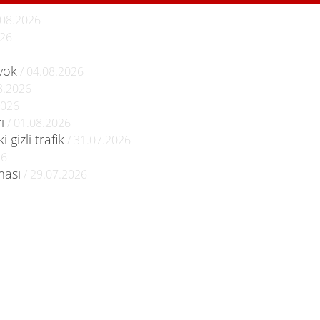
.08.2026
026
 yok
/ 04.08.2026
8.2026
2026
ı
/ 01.08.2026
 gizli trafik
/ 31.07.2026
26
ması
/ 29.07.2026