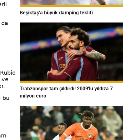
rli.
Beşiktaş'a büyük damping teklifi
 da
 Rubio
 ve
or.
Trabzonspor tam çıldırdı! 2009'lu yıldıza 7
milyon euro
e bu
tam