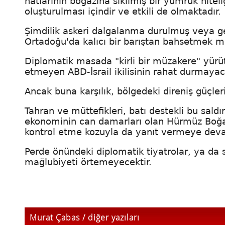
hatlarının boğazına sıkılmış bir yumruk niteli
oluşturulması içindir ve etkili de olmaktadır.
Şimdilik askeri dalgalanma durulmuş veya ge
Ortadoğu'da kalıcı bir barıştan bahsetmek m
Diplomatik masada "kirli bir müzakere" yürüte
etmeyen ABD-İsrail ikilisinin rahat durmayaca
Ancak buna karşılık, bölgedeki direniş güçler
Tahran ve müttefikleri, batı destekli bu saldı
ekonominin can damarları olan Hürmüz Boğazı
kontrol etme kozuyla da yanıt vermeye dev
Perde önündeki diplomatik tiyatrolar, ya da sa
mağlubiyeti örtemeyecektir.
Murat Çabas / diğer yazıları