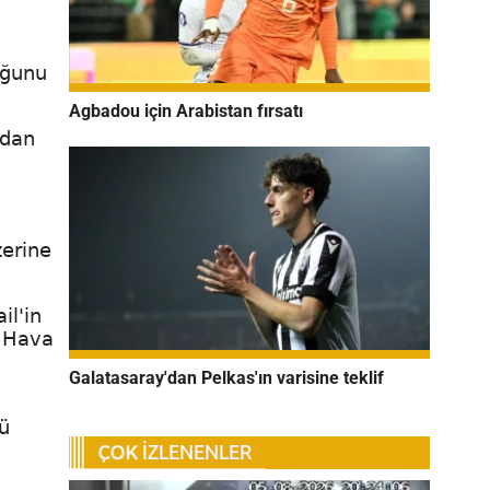
uğunu
Agbadou için Arabistan fırsatı
udan
zerine
il'in
f Hava
Galatasaray'dan Pelkas'ın varisine teklif
ü