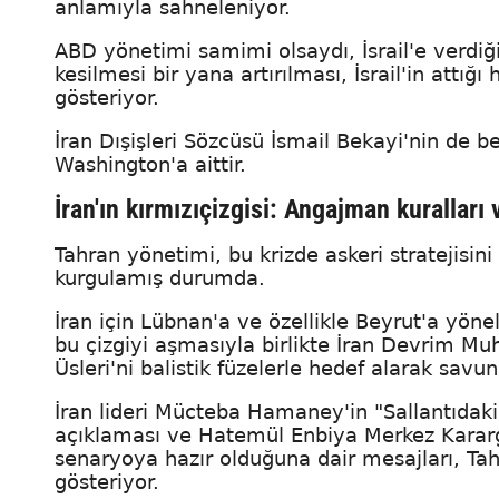
anlamıyla sahneleniyor.
ABD yönetimi samimi olsaydı, İsrail'e verdiği 
kesilmesi bir yana artırılması, İsrail'in at
gösteriyor.
İran Dışişleri Sözcüsü İsmail Bekayi'nin de be
Washington'a aittir.
İran'ın kırmızıçizgisi: Angajman kuralları 
Tahran yönetimi, bu krizde askeri stratejis
kurgulamış durumda.
İran için Lübnan'a ve özellikle Beyrut'a yönelik
bu çizgiyi aşmasıyla birlikte İran Devrim Mu
Üsleri'ni balistik füzelerle hedef alarak savun
İran lideri Mücteba Hamaney'in "Sallantıdaki 
açıklaması ve Hatemül Enbiya Merkez Kararga
senaryoya hazır olduğuna dair mesajları, Tah
gösteriyor.