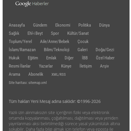
Anasayfa
Gündem
Ekonomi
Politika
Dünya
Sağlık
Ehl-i Beyt
Spor
Kültür/Sanat
Toplum/Yerel
Aile/Anne/Bebek
Çocuk
İslam/Ramazan
Bilim/Teknoloji
Galeri
Doğa/Gezi
Hukuk
Eğitim
Emlak
Diğer
İBB
Özel Haber
Resmi İlanlar
Yazarlar
Künye
İletişim
Arşiv
Arama
Abonelik
XML/RSS
Site haritası: sitemap.xml
Tüm hakları Yeni Mesaj adına saklıdır: ©1996-2026
Yazılı izin alınmaksızın site içeriğinin fiziki veya elektronik
ortamda kopyalanması, çoğaltılması, dağıtılması veya yeniden
yayınlanması aksi belirtilmediği sürece yasal yükümlülük altına
sokabilir. Daha fazla bilgi almak için telefon veya eposta ile