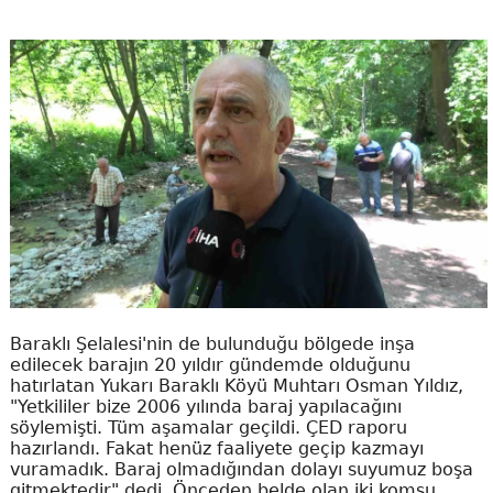
Baraklı Şelalesi'nin de bulunduğu bölgede inşa
edilecek barajın 20 yıldır gündemde olduğunu
hatırlatan Yukarı Baraklı Köyü Muhtarı Osman Yıldız,
"Yetkililer bize 2006 yılında baraj yapılacağını
söylemişti. Tüm aşamalar geçildi. ÇED raporu
hazırlandı. Fakat henüz faaliyete geçip kazmayı
vuramadık. Baraj olmadığından dolayı suyumuz boşa
gitmektedir" dedi. Önceden belde olan iki komşu