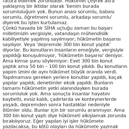
fatura edilmek zorundadır. Hükümet çeyrek asra
yaklaşmış bir iktidar olarak 'benim burada
sorumluluğum yok. Bunun anası sorumlu, babası
sorumlu, öğretmeni sorumlu, arkadaşı sorumlu'
diyerek bu işten kurtulamaz.
Çünkü havada bir SİHA uçtuğu zaman bu başarı
milletimizin vergisiyle, vatandaşın mühendislik
kabiliyetiyle yapılmış sayılmıyor; hükümetin başarısı
sayılıyor. Veya 'depremde 300 bin konut yaptık'
diyorlar. Bu konutların insanların emeğiyle, vergisiyle
yapıldığı konuşulmuyor, 'hükümetin başarısı' deniyor.
Ama kimse şunu söylemiyor: Evet 300 bin konut
yaptık ama 50 bin – 100 bin konut yıkıldı. Bu konutların
yapım iznini de aynı hükümet büyük oranda verdi.
Yapılmaması gereken yerlere konutlar yapıldı, kaçak
yapılar yapıldı, denetimler eksik yapıldı. Bunların
tamamı hükümetin yetki alanındayken burada
sorumluluk yok. Ama sonuçta insanlar hayatını
kaybetti, evsiz kaldı, çadırlarda ve konteynerlerde
yaşadı, depremden sonra hastalıklar nedeniyle
ölümler oldu. Bunlar için bir sorumlu aranmıyor. Ama
300 bin konut yaptı diye hükümeti alkışlamak zorunda
bırakılıyoruz. Eğer yapılan iyi işler hükümete
yazılacaksa, bu kötü olayları da hükümete yazmak