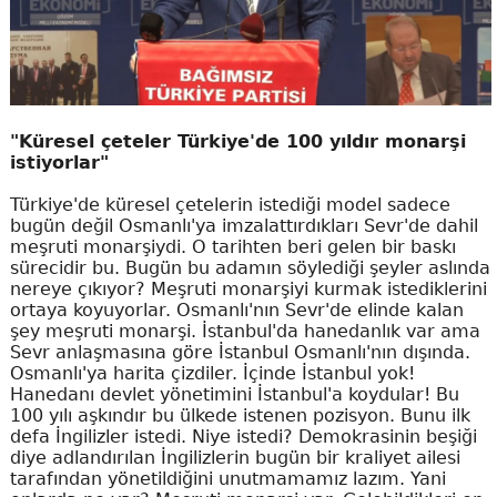
"Küresel çeteler Türkiye'de 100 yıldır monarşi
istiyorlar"
Türkiye'de küresel çetelerin istediği model sadece
bugün değil Osmanlı'ya imzalattırdıkları Sevr'de dahil
meşruti monarşiydi. O tarihten beri gelen bir baskı
sürecidir bu. Bugün bu adamın söylediği şeyler aslında
nereye çıkıyor? Meşruti monarşiyi kurmak istediklerini
ortaya koyuyorlar. Osmanlı'nın Sevr'de elinde kalan
şey meşruti monarşi. İstanbul'da hanedanlık var ama
Sevr anlaşmasına göre İstanbul Osmanlı'nın dışında.
Osmanlı'ya harita çizdiler. İçinde İstanbul yok!
Hanedanı devlet yönetimini İstanbul'a koydular! Bu
100 yılı aşkındır bu ülkede istenen pozisyon. Bunu ilk
defa İngilizler istedi. Niye istedi? Demokrasinin beşiği
diye adlandırılan İngilizlerin bugün bir kraliyet ailesi
tarafından yönetildiğini unutmamamız lazım. Yani