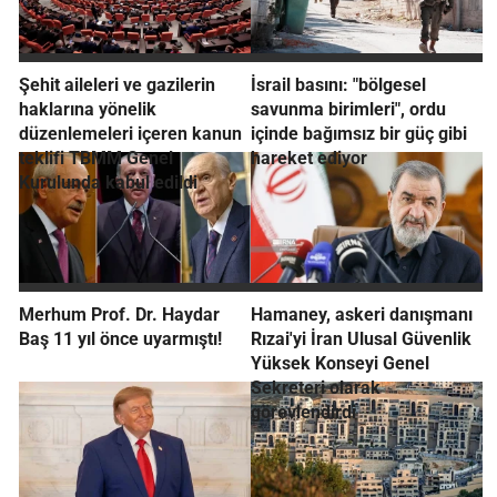
Şehit aileleri ve gazilerin
İsrail basını: "bölgesel
haklarına yönelik
savunma birimleri", ordu
düzenlemeleri içeren kanun
içinde bağımsız bir güç gibi
teklifi TBMM Genel
hareket ediyor
Kurulunda kabul edildi
Merhum Prof. Dr. Haydar
Hamaney, askeri danışmanı
Baş 11 yıl önce uyarmıştı!
Rızai'yi İran Ulusal Güvenlik
Yüksek Konseyi Genel
Sekreteri olarak
görevlendirdi