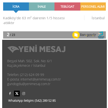
Beşyol Mah. 502. Sok. No: 6/1
Küçükçekmece / İstanbul
Telefon: (212) 624 09 99
E-posta: internet@yenimesaj.com.tr
gundogdu@yenimesaj.com.tr
WhatsApp iletişim:
(542)
289 52 85