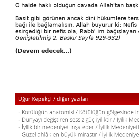
O halde haklı olduğun davada Allah'tan baş
Basit gibi görünen ancak dini hükümlere ters
bağı ile bağlamalısın. Allah buyurur ki: Nef
esirgediği bir nefis ola, Rabb' im bağışlayan
Genişletilmiş 2. Baskı/ Sayfa 929-932)
(Devem edecek…)
Uğur Kepekçi / diğer yazıları
- Kötülüğün anatomisi / Kötülüğün gölgesinde i
- Dünyayı değiştiren sessiz güç iyiliktir / İyilik Me
- İyilik bir medeniyet inşa eder / İyilik Medeniyeti
- Güzel ahlâk en büyük mirastır / İyilik Medeniyet