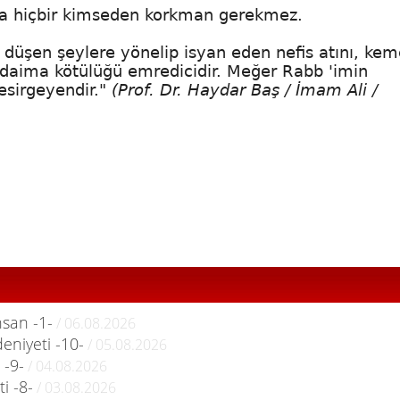
ka hiçbir kimseden korkman gerekmez.
 düşen şeylere yönelip isyan eden nefis atını, kem
is daima kötülüğü emredicidir. Meğer Rabb 'imin
 esirgeyendir."
(Prof. Dr. Haydar Baş / İmam Ali /
nsan -1-
/ 06.08.2026
deniyeti -10-
/ 05.08.2026
 -9-
/ 04.08.2026
i -8-
/ 03.08.2026