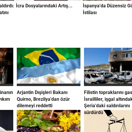
aldırdı:
İcra Dosyalarındaki Artış...
İspanya'da Düzensiz 
atını
İstilası
inanın
Arjantin Dışişleri Bakanı
Filistin topraklarını g
yıkım
Quirno, Brezilya'dan özür
İsrailliler, işgal altında
dilemeyi reddetti
Şeria'daki saldırılarını
sürdürdü