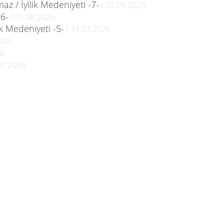
 / İyilik Medeniyeti -7-
/ 02.08.2026
-6-
/ 01.08.2026
ik Medeniyeti -5-
/ 31.07.2026
026
26
07.2026