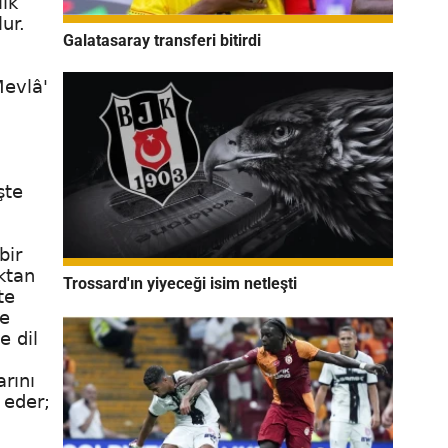
lık
ur.
Galatasaray transferi bitirdi
Mevlâ'
h
şte
bir
ktan
Trossard'ın yiyeceği isim netleşti
te
ye
e dil
rını
 eder;