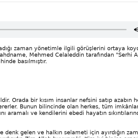
 atadığı zaman yönetimle ilgili görüşlerini ortaya ko
u ahdname, Mehmed Celaleddin tarafından "Serhi 
hinde basılmıştır.
ir. Orada bir kısım insanlar nefsini satıp azabın h
a ererler. Bunun bilincinde olan herkes, tüm imkânla
ı aramalı ve kendilerini ebedi hayatın sıkıntıları
ne denk gelen ve halkın selameti için ayırdığın za