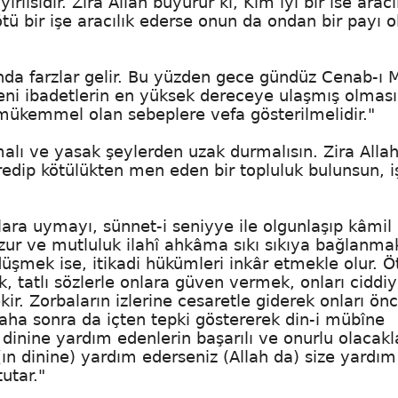
rlısıdır. Zira Allah buyurur ki, Kim iyi bir ise aracı
tü bir işe aracılık ederse onun da ondan bir payı ol
aşında farzlar gelir. Bu yüzden gece gündüz Cenab-ı 
deni ibadetlerin en yüksek dereceye ulaşmış olması
e mükemmel olan sebeplere vefa gösterilmelidir."
malı ve yasak şeylerden uzak durmalısın. Zira Alla
mredip kötülükten men eden bir topluluk bulunsun, i
lara uymayı, sünnet-i seniyye ile olgunlaşıp kâmil 
huzur ve mutluluk ilahî ahkâma sıkı sıkıya bağlanma
 düşmek ise, itikadi hükümleri inkâr etmekle olur. Ö
, tatlı sözlerle onlara güven vermek, onları ciddi
ir. Zorbaların izlerine cesaretle giderek onları önc
aha sonra da içten tepki göstererek din-i mübîne
dinine yardım edenlerin başarılı ve onurlu olacakla
 (ın dinine) yardım ederseniz (Allah da) size yardım
utar."