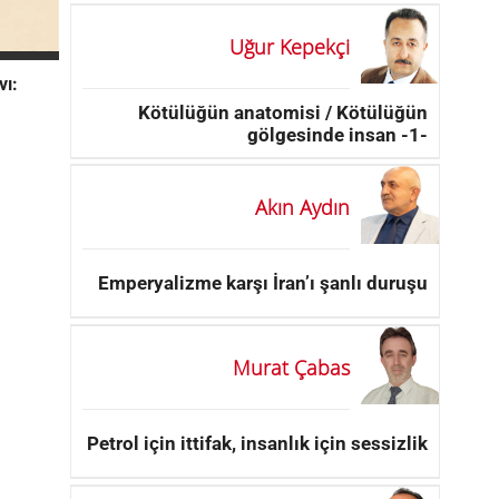
Uğur Kepekçi
vı:
Kötülüğün anatomisi / Kötülüğün
gölgesinde insan -1-
Akın Aydın
Emperyalizme karşı İran’ı şanlı duruşu
Murat Çabas
Petrol için ittifak, insanlık için sessizlik