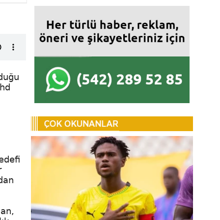
yduğu
Ahd
edefi
r
ndan
man,