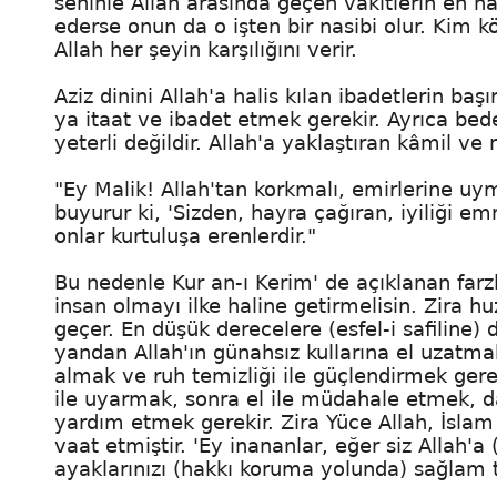
seninle Allah arasında geçen vakitlerin en hayı
ederse onun da o işten bir nasibi olur. Kim kö
Allah her şeyin karşılığını verir.
Aziz dinini Allah'a halis kılan ibadetlerin b
ya itaat ve ibadet etmek gerekir. Ayrıca be
yeterli değildir. Allah'a yaklaştıran kâmil v
"Ey Malik! Allah'tan korkmalı, emirlerine uy
buyurur ki, 'Sizden, hayra çağıran, iyiliği e
onlar kurtuluşa erenlerdir."
Bu nedenle Kur an-ı Kerim' de açıklanan farz
insan olmayı ilke haline getirmelisin. Zira 
geçer. En düşük derecelere (esfel-i safiline)
yandan Allah'ın günahsız kullarına el uzatmak
almak ve ruh temizliği ile güçlendirmek gerek
ile uyarmak, sonra el ile müdahale etmek, d
yardım etmek gerekir. Zira Yüce Allah, İslam 
vaat etmiştir. 'Ey inananlar, eğer siz Allah'a
ayaklarınızı (hakkı koruma yolunda) sağlam t