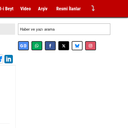
⤵
l-i Beyt
Video
Arşiv
Resmi İlanlar