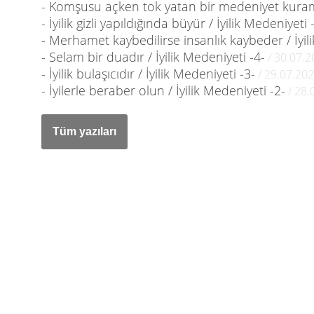
- Komşusu açken tok yatan bir medeniyet kuramaz
- İyilik gizli yapıldığında büyür / İyilik Medeniyeti 
- Merhamet kaybedilirse insanlık kaybeder / İyil
- Selam bir duadır / İyilik Medeniyeti -4-
/ 30.07.2
- İyilik bulaşıcıdır / İyilik Medeniyeti -3-
/ 29.07.20
- İyilerle beraber olun / İyilik Medeniyeti -2-
/ 28.