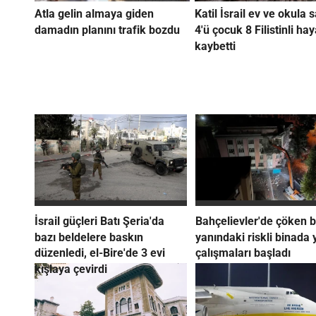
Atla gelin almaya giden
Katil İsrail ev ve okula s
damadın planını trafik bozdu
4'ü çocuk 8 Filistinli hay
kaybetti
İsrail güçleri Batı Şeria'da
Bahçelievler'de çöken b
bazı beldelere baskın
yanındaki riskli binada 
düzenledi, el-Bire'de 3 evi
çalışmaları başladı
kışlaya çevirdi