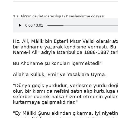
'Hz. Ali’nin devlet idareciliği (2)' seslendirme dosyası:
Hz. Ali, Mâlik bin Eşter'i Mısır Valisi olarak
bir ahdname yazarak kendisine vermişti. B
Name-i Ali" adıyla İstanbul'da 1886-1887 tari
Bu Ahdname şu konuları içermektedir:
Allah'a Kulluk, Emir ve Yasaklara Uyma:
"Dünya geçiş yurdudur, yerleşme yurdu değild
olur, bir kısmı da nefsini satın alıp kurtuluş
seferber ederek halka hizmet etmenin yolların
kurtarmaya çalışmalıdırlar."
"Ey Mâlik! Şunu aklından çıkarma, iyi niyeti