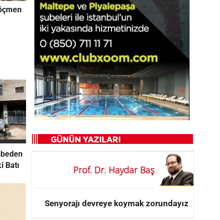
Göçmen
asbeden
ki Batı
Prof. Dr. Haydar Baş
Senyorajı devreye koymak zorundayız