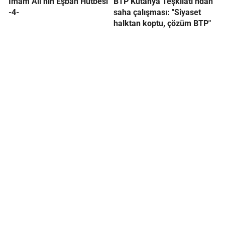
İmam Ali’nin Eşbah Hutbesi
BTP Kütahya Teşkilatı’ndan
-4-
saha çalışması: "Siyaset
halktan koptu, çözüm BTP"