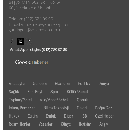
Beşyol Mah. 502. Sok. No: 6/1
Küçükçekmece / İstanbul
Telefon: (212) 624 09 99
E-posta: internet@yenimesaj.com.tr
gundogdu@yenimesaj.com.tr
WhatsApp iletişim:
(542)
289 52 85
Anasayfa
Gündem
Ekonomi
Politika
Dünya
Sağlık
Ehl-i Beyt
Spor
Kültür/Sanat
Toplum/Yerel
Aile/Anne/Bebek
Çocuk
İslam/Ramazan
Bilim/Teknoloji
Galeri
Doğa/Gezi
Hukuk
Eğitim
Emlak
Diğer
İBB
Özel Haber
Resmi İlanlar
Yazarlar
Künye
İletişim
Arşiv