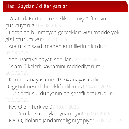
Hacı Gaydan / diğer yazıları
- “Atatürk Kürtlere özerklik vermişti” iftirasını
çürütüyoruz
/ 06.08.2026
- Lozan’da bilinmeyen gerçekler: Gizli madde yok,
gizli oturum var
/ 04.08.2026
- Atatürk olsaydı madenler milletin olurdu
/
03.08.2026
- Yeni Parti’ye hayati sorular
/ 24.07.2026
- ‘İslam ülkeleri’ kavramını reddediyorum!
/
20.07.2026
- Kurucu anayasamız, 1924 anayasasıdır.
Değiştirilmesi dahi teklif edilemez!
/ 14.07.2026
- Türk ordusu, dünyanın en şerefli ordusudur
/
13.07.2026
- NATO 3 - Türkiye 0
/ 10.07.2026
- Türk’ün kutsallarıyla oynamayın!
/ 09.07.2026
- NATO, doların jandarmalığını yapıyor!
/ 08.07.2026