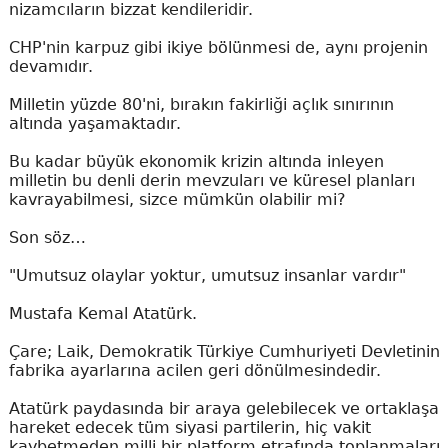
nizamcıların bizzat kendileridir.
CHP'nin karpuz gibi ikiye bölünmesi de, aynı projenin
devamıdır.
Milletin yüzde 80'ni, bırakın fakirliği açlık sınırının
altında yaşamaktadır.
Bu kadar büyük ekonomik krizin altında inleyen
milletin bu denli derin mevzuları ve küresel planları
kavrayabilmesi, sizce mümkün olabilir mi?
Son söz…
"Umutsuz olaylar yoktur, umutsuz insanlar vardır"
Mustafa Kemal Atatürk.
Çare; Laik, Demokratik Türkiye Cumhuriyeti Devletinin
fabrika ayarlarına acilen geri dönülmesindedir.
Atatürk paydasında bir araya gelebilecek ve ortaklaşa
hareket edecek tüm siyasi partilerin, hiç vakit
kaybetmeden milli bir platform etrafında toplanmaları