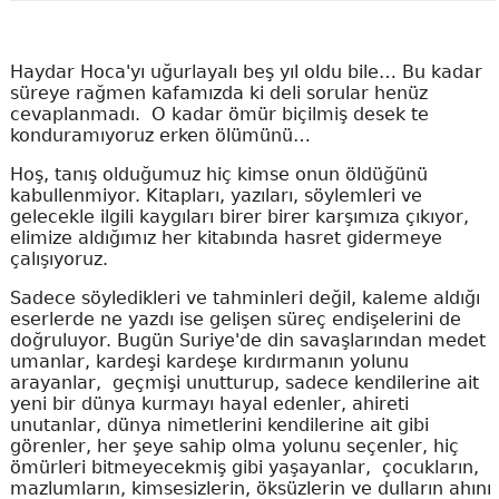
Haydar Hoca'yı uğurlayalı beş yıl oldu bile… Bu kadar
süreye rağmen kafamızda ki deli sorular henüz
cevaplanmadı. O kadar ömür biçilmiş desek te
konduramıyoruz erken ölümünü…
Hoş, tanış olduğumuz hiç kimse onun öldüğünü
kabullenmiyor. Kitapları, yazıları, söylemleri ve
gelecekle ilgili kaygıları birer birer karşımıza çıkıyor,
elimize aldığımız her kitabında hasret gidermeye
çalışıyoruz.
Sadece söyledikleri ve tahminleri değil, kaleme aldığı
eserlerde ne yazdı ise gelişen süreç endişelerini de
doğruluyor. Bugün Suriye'de din savaşlarından medet
umanlar, kardeşi kardeşe kırdırmanın yolunu
arayanlar, geçmişi unutturup, sadece kendilerine ait
yeni bir dünya kurmayı hayal edenler, ahireti
unutanlar, dünya nimetlerini kendilerine ait gibi
görenler, her şeye sahip olma yolunu seçenler, hiç
ömürleri bitmeyecekmiş gibi yaşayanlar, çocukların,
mazlumların, kimsesizlerin, öksüzlerin ve dulların ahını