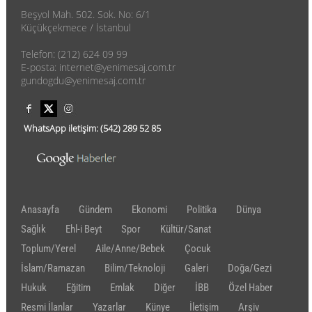
Beşyol Mah. 502. Sok. No: 6/1
Küçükçekmece / İstanbul
Telefon: (212) 624 09 99
E-posta: internet@yenimesaj.com.tr
gundogdu@yenimesaj.com.tr
WhatsApp iletişim:
(542)
289 52 85
Anasayfa
Gündem
Ekonomi
Politika
Dünya
Sağlık
Ehl-i Beyt
Spor
Kültür/Sanat
Toplum/Yerel
Aile/Anne/Bebek
Çocuk
İslam/Ramazan
Bilim/Teknoloji
Galeri
Doğa/Gezi
Hukuk
Eğitim
Emlak
Diğer
İBB
Özel Haber
Resmi İlanlar
Yazarlar
Künye
İletişim
Arşiv