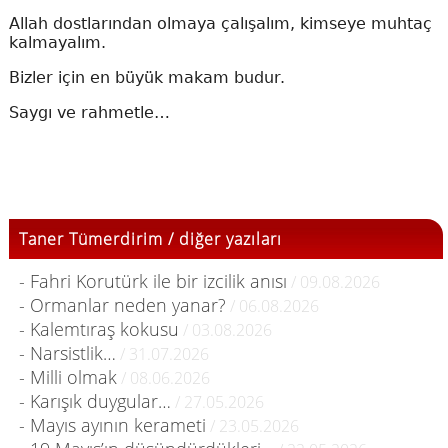
Allah dostlarından olmaya çalışalım, kimseye muhtaç
kalmayalım.
Bizler için en büyük makam budur.
Saygı ve rahmetle…
Taner Tümerdirim / diğer yazıları
- Fahri Korutürk ile bir izcilik anısı
/ 09.08.2026
- Ormanlar neden yanar?
/ 06.08.2026
- Kalemtıraş kokusu
/ 03.08.2026
- Narsistlik…
/ 31.07.2026
- Milli olmak
/ 08.06.2026
- Karışık duygular…
/ 27.05.2026
- Mayıs ayının kerameti
/ 23.05.2026