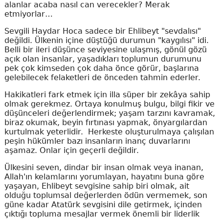
alanlar acaba nasıl can verecekler? Merak
etmiyorlar…
Sevgili Haydar Hoca sadece bir Ehlibeyt "sevdalısı"
değildi. Ülkenin içine düştüğü durumun "kaygılısı" idi.
Belli bir ileri düşünce seviyesine ulaşmış, gönül gözü
açık olan insanlar, yaşadıkları toplumun durumunu
pek çok kimseden çok daha önce görür, başlarına
gelebilecek felaketleri de önceden tahmin ederler.
Hakikatleri fark etmek için illa süper bir zekâya sahip
olmak gerekmez. Ortaya konulmuş bulgu, bilgi fikir ve
düşünceleri değerlendirmek; yaşam tarzını kavramak,
biraz okumak, beyin fırtınası yapmak, önyargılardan
kurtulmak yeterlidir. Herkeste oluşturulmaya çalışılan
peşin hükümler bazı insanların inanç duvarlarını
aşamaz. Onlar için geçerli değildir.
Ülkesini seven, dindar bir insan olmak veya inanan,
Allah'ın kelamlarını yorumlayan, hayatını buna göre
yaşayan, Ehlibeyt sevgisine sahip biri olmak, ait
olduğu toplumsal değerlerden ödün vermemek, son
güne kadar Atatürk sevgisini dile getirmek, içinden
çıktığı topluma mesajlar vermek önemli bir liderlik